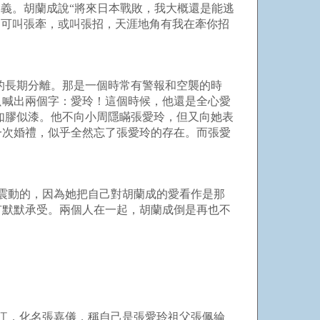
義。胡蘭成說“將來日本戰敗，我大概還是能逃
，可叫張牽，或叫張招，天涯地角有我在牽你招
玲的長期分離。那是一個時常有警報和空襲的時
只喊出兩個字：愛玲！這個時候，他還是全心愛
如膠似漆。他不向小周隱瞞張愛玲，但又向她表
一次婚禮，似乎全然忘了張愛玲的存在。而張愛
是震動的，因為她把自己對胡蘭成的愛看作是那
有默默承受。兩個人在一起，胡蘭成倒是再也不
浙江，化名張嘉儀，稱自己是張愛玲祖父張佩綸