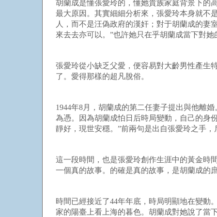
胡蘭成是懂張愛玲的，懂她貴族家庭背景下的高
最大原因。其實細細分析來，張愛玲本身就不
人，而不是汪偽政府的漢奸；對于胡蘭成的妻
來去去亦可以。”也許她只在乎胡蘭成當下對
張愛玲從小缺乏父愛，便容易對大齡男性產生
了。愛得那樣的超凡脫俗。
1944年8月，胡蘭成的第二任妻子提出與他
為憑。因為胡蘭成怕日后時局變動，自己的身
靜好，現世安穩。”前兩句是出自張愛玲之手
這一段時間，也是張愛玲創作生涯中的黃金時
一個真的故事。的確是真的故事，是胡蘭成
時間已經接近了44年年底，時局明顯地在變動
家的陽臺上看上海的暮色。胡蘭成對她說了當