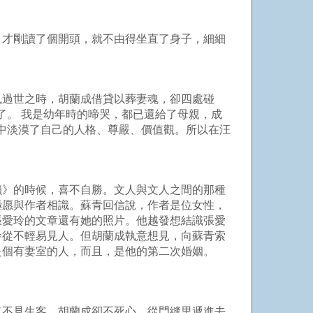
，才剛讀了個開頭，就不由得坐直了身子，細細
鳳過世之時，胡蘭成借貸以葬妻魂，卻四處碰
了。 我是幼年時的啼哭，都已還給了母親，成
中淡漠了自己的人格、尊嚴、價值觀。所以在汪
罪人。
鎖》的時候，喜不自勝。文人與文人之間的那種
極愿與作者相識。蘇青回信說，作者是位女性，
張愛玲的文章還有她的照片。他越發想結識張愛
玲從不輕易見人。但胡蘭成執意想見，向蘇青索
他是個有妻室的人，而且，是他的第二次婚姻。
真不見生客。胡蘭成卻不死心，從門縫里遞進去