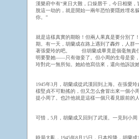
漢樂府中有“來日大難，口燥唇干，今日相樂，
脫這一劫的，就是開始一兩年恐怕要隱姓埋名躲
你。”
就是這樣真實的期盼！但兩人果真是要分別了！
期。有一天，胡蘭成在路上遇到了轟炸，人群
著張愛玲的吧。 但胡蘭成畢竟是個毫無責任
明要娶她——只有做妾了。但小周的生母是妾
玲對此一無所知。她給他寫信來，還向他訴說
1945年3月，胡蘭成從武漢回到上海。在張
樣堅貞不可動搖的，但又怎么會冒出來一個小
提小周了。也許他就是這樣一個只看見眼
可惜，5月，胡蘭成又回到了武漢。一見到
時局大亂，1945年8月15日，日本投降，