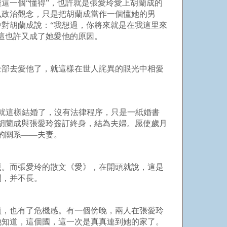
這一個“懂得”，也許就是張愛玲愛上胡蘭成的
么政治觀念，只是把胡蘭成當作一個懂她的男
對胡蘭成說：“我想過，你將來就是在我這里來
，但這也許又成了她愛他的原因。
全部去愛他了，就這樣在世人詫異的眼光中相愛
們就這樣結婚了，沒有法律程序，只是一紙婚書
胡蘭成與張愛玲簽訂終身，結為夫婦。愿使歲月
安穩的關系——夫妻。
題。而張愛玲的散文《愛》，在開頭就說，這是
的時間，并不長。
員，也有了危機感。有一個傍晚，兩人在張愛玲
她知道，這個國，這一次是真真連到她的家了。