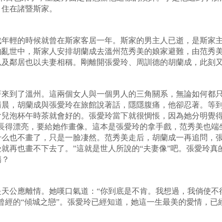
招，住在諸暨斯家。
成年輕的時候就曾在斯家客居一年。斯家的男主人已逝，是斯家
的亂世中，斯家人安排胡蘭成去溫州范秀美的娘家避難，由范秀
以及鄰居也以夫妻相稱。剛離開張愛玲、周訓德的胡蘭成，此
著來到了溫州。這兩個女人與一個男人的三角關系，無論如何都
清晨，胡蘭成與張愛玲在旅館說著話，隱隱腹痛，他卻忍著。等
會兒泡杯午時茶就會好的。張愛玲當下就很惆悵，因為她分明覺得
美長得漂亮，要給她作畫像。這本是張愛玲的拿手戲，范秀美也端
什么也不畫了，只是一臉凄然。范秀美走后，胡蘭成一再追問，張
就再也畫不下去了。”這就是世人所說的“夫妻像”吧。張愛玲真
不感傷？
是天公應離情。她嘆口氣道：“你到底是不肯。我想過，我倘使不
曾經的“傾城之戀”。張愛玲已經知道，她這一生最美的愛情，已