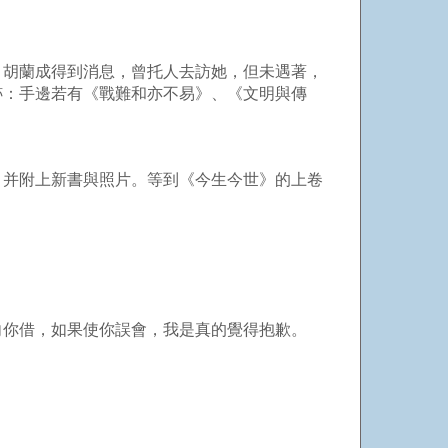
。胡蘭成得到消息，曾托人去訪她，但未遇著，
跡：手邊若有《戰難和亦不易》、《文明與傳
，并附上新書與照片。等到《今生今世》的上卷
向你借，如果使你誤會，我是真的覺得抱歉。