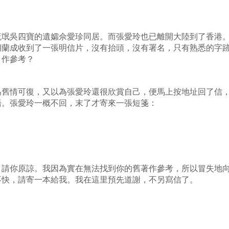
大流氓吳四寶的遺孀佘愛珍同居。而張愛玲也已離開大陸到了香港
胡蘭成收到了一張明信片，沒有抬頭，沒有署名，只有熟悉的字
數月作參考？
為舊情可復，又以為張愛玲還很欣賞自己，便馬上按地址回了信
之語。張愛玲一概不回，末了才寄來一張短箋：
，請你原諒。我因為實在無法找到你的舊著作參考，所以冒失地
到不快，請寄一本給我。我在這里預先道謝，不另寫信了。