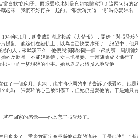
皆當喜歡”的句子。而張愛玲此刻是真切地體會到了這兩句詩的含
藏起來，我們不好再在一起的。”張愛玲笑道：“那時你變姓名
 1944年11月，胡蘭成到湖北接編《大楚報》，開始了與張愛
一片慌亂，他跪倒在鐵軌上，以為自己快要炸死了，絕望中，他
感的人，來武漢不久，他便與漢陽醫院一個17歲的護士周訓德
，她的反應是，不能娘是妾，女兒也是妾。于是胡蘭成又進行了
她生活中的一切瑣碎的小事。她竟還是那樣投入地愛他。
愛玲處住了一個多月。此時，他才將小周的事情告訴了張愛玲。她
周？此時，張愛玲的心已被刺傷了，但她仍是愛他的。于是她只
前的人。
小周，就有回家的感覺——他又忘了張愛玲了。
胡蘭成末日也來了，重慶方面定會懲辦他這樣的漢奸。于是他逃到了