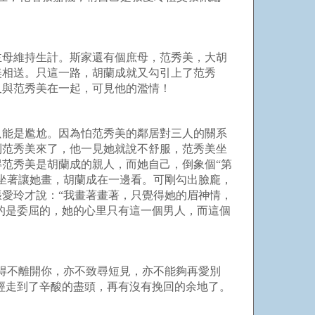
主母維持生計。斯家還有個庶母，范秀美，大胡
美相送。只這一路，胡蘭成就又勾引上了范秀
刻又與范秀美在一起，可見他的濫情！
只能是尷尬。因為怕范秀美的鄰居對三人的關系
到范秀美來了，他一見她就說不舒服，范秀美坐
范秀美是胡蘭成的親人，而她自己，倒象個“第
坐著讓她畫，胡蘭成在一邊看。可剛勾出臉龐，
愛玲才說：“我畫著畫著，只覺得她的眉神情，
的是委屈的，她的心里只有這一個男人，而這個
得不離開你，亦不致尋短見，亦不能夠再愛別
經走到了辛酸的盡頭，再有沒有挽回的余地了。