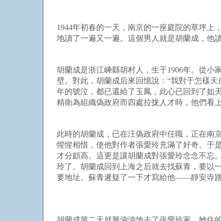
1944年初春的一天，南京的一座庭院的草坪
地讀了一遍又一遍。這個男人就是胡蘭成，
胡蘭成是浙江嵊縣胡村人，生于1906年。從
壁。對此，胡蘭成后來回憶說：“我對于怎樣天
年的號泣，都已還給了玉鳳，此心已回到了如
精衛為組織偽政府而四處拉拢人才時，他們
此時的胡蘭成，已在汪偽政府中任職，正在南
惺惺相惜，使他對作者張愛玲充滿了好奇。于
才分頗高。這更是讓胡蘭成對張愛玲念念不忘
玲了。胡蘭成回到上海之后就去找蘇青，要以
要地址。蘇青遲疑了一下才寫給他——靜安寺路
胡蘭成第二天就興沖沖地去了張愛玲家，她住