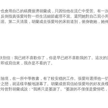
玲也會用自己的稿費接濟胡蘭成，只因怕他在流亡中受苦。有一
，反倒指責張愛玲對一些生活細節處理不當。還問她對自己寫小
而居。第二天清晨，胡蘭成去張愛玲的床前道別，俯身吻她，她
玲的訣別信：我已經不喜歡你了，你是早已經不喜歡我的了。這次
我，即或寫信來，我亦是不看的了。
了險境，在一所中學教書，有了較安穩的工作。張愛玲選擇他一
奇之戀，就這樣辛酸地謝幕了。胡蘭成曾寫信給張愛玲的好友炎
玲曾對胡蘭成說：“我將只是萎謝了。”萎謝的不僅僅是愛情吧