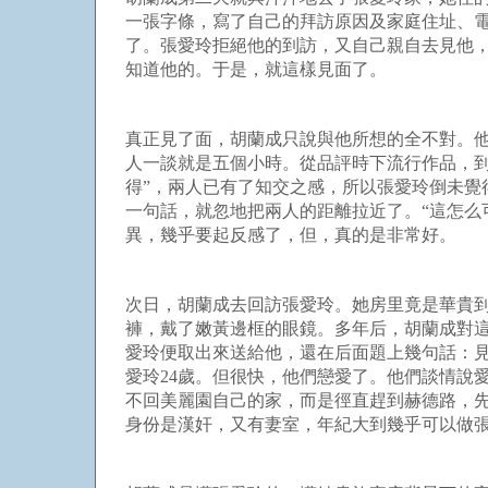
一張字條，寫了自己的拜訪原因及家庭住址、
了。張愛玲拒絕他的到訪，又自己親自去見他
知道他的。于是，就這樣見面了。
真正見了面，胡蘭成只說與他所想的全不對。
人一談就是五個小時。從品評時下流行作品，
得”，兩人已有了知交之感，所以張愛玲倒未覺
一句話，就忽地把兩人的距離拉近了。“這怎么
異，幾乎要起反感了，但，真的是非常好。
次日，胡蘭成去回訪張愛玲。她房里竟是華貴
褲，戴了嫩黃邊框的眼鏡。多年后，胡蘭成對
愛玲便取出來送給他，還在后面題上幾句話：
愛玲24歲。但很快，他們戀愛了。他們談情說
不回美麗園自己的家，而是徑直趕到赫德路，
身份是漢奸，又有妻室，年紀大到幾乎可以做