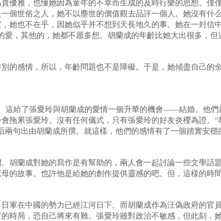
貴優雅，也懂她因為童年的不幸而生成的及時行樂的思想。僅僅
是一個世俗之人，她不以塵世的價值觀去品評一個人。她沒有什
室，她也不在乎，因她似乎并不想到天長地久的事。她在一封信中
她的愛，其他的，她都不愿多想。胡蘭成的年齡比她大出很多
特別的感情，所以，年齡問題也不是障礙。于是，她傾盡自己的
離婚。這給了張愛玲與胡蘭成的愛情一個升華的機會——結婚。他
份會拖累張愛玲。沒有任何儀式，只有張愛玲的好友炎櫻為證。“
，后兩句出由胡蘭成所撰。就這樣，他們的感情有了一個踏實
間。胡蘭成對她的寫作是有幫助的，兩人會一起討論一些文學話
的庶母的故事。也許他是給她的創作提供靈感的吧。但，這樣
。日軍在中國的勢力已經江河日下。而胡蘭成作為汪偽政府的官
下的時局，恐自己將來有難。張愛玲雖對政治不敏感，但此刻，