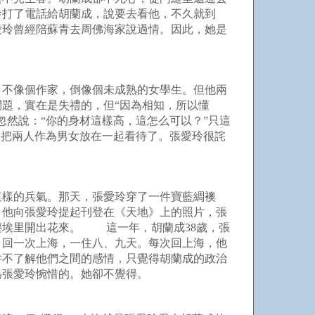
玲打了電話給胡蘭成，說要去看他，不久就到
愛玲曾經陪蘇青去周佛海家說過情。因此，她是
，不像個作家，倒像個未成熟的女學生。但他兩
題，實在是失禮的，但“因為相知，所以懂
然說：“你的身材這樣高，這怎么可以？”只這
經把兩人作為男女放在一起看待了。張愛玲很詫
這樣的兵氣。那天，張愛玲穿了一件寶藍綢襖
，他向張愛玲提起刊登在《天地》上的照片，張
塵埃里開出花來。 這一年，胡蘭成38歲，張
月回一次上海，一住八、九天。每次回上海，他
并不了解他們之間的感情，只覺得胡蘭成的政治
是為張愛玲惋惜的。她卻不覺得。