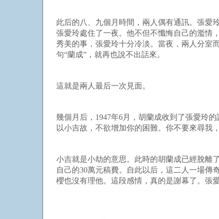
此后的八、九個月時間，兩人偶有通訊。張愛
張愛玲處住了一夜。他不但不懺悔自己的濫情
秀美的事，張愛玲十分冷淡。當夜，兩人分室
句“蘭成”，就再也說不出話來。
這就是兩人最后一次見面。
幾個月后，1947年6月，胡蘭成收到了張愛
以小吉故，不欲增加你的困難。你不要來尋
小吉就是小劫的意思。此時的胡蘭成已經脫離
自己的30萬元稿費。自此以后，這二人一場傳
櫻也沒有理他。這段感情，真的是謝幕了。張愛