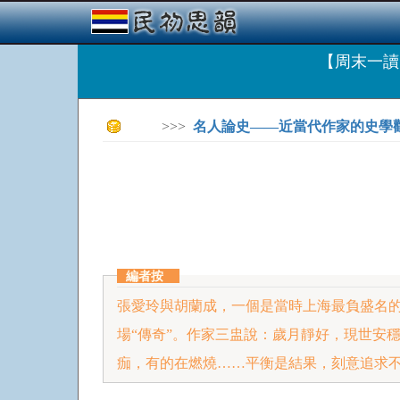
【周末一讀
>>>
名人論史——近當代作家的史學
編者按
張愛玲與胡蘭成，一個是當時上海最負盛名
場“傳奇”。作家三盅說：歲月靜好，現世安
痂，有的在燃燒……平衡是結果，刻意追求