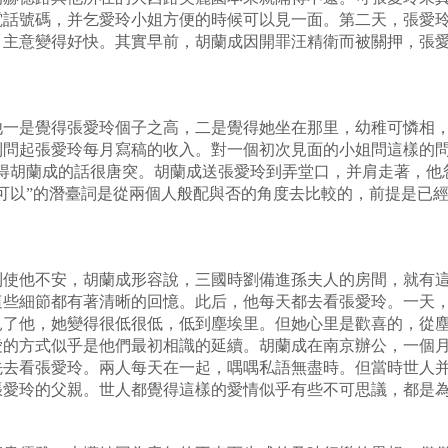
電話號碼，并乞愛玲小姐方便的時候可以見一面。第二天，張愛
，主意變得好快。其實早前，胡蘭成因開罪汪精衛而被關押，張
他一是覺得張愛玲個子之高，二是覺得她坐在那里，幼稚可憐相
到問起張愛玲每月寫稿的收入。對一個初次見面的小姐問這樣的問
得胡蘭成的話很唐突。胡蘭成送張愛玲到弄堂口，并肩走著，他忽
可以”的潛臺詞是從兩個人般配與否的角度去比較的，前提是已
到使他不安，胡蘭成形容說，三國時劉備進孫夫人的房間，就有
這些細節都有著清晰的回憶。此后，他每天都去看張愛玲。一天
見了他，她變得很低很低，低到塵埃里。但她心里是歡喜的，從
愛的方式似乎是他們最初相識的延續。胡蘭成在南京辦公，一個
先去看張愛玲。兩人每天在一起，喁喁私語無盡時。但當時世人
張愛玲的父親。世人都覺得這樣的愛情似乎有些不可思議，都