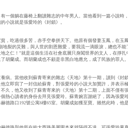
上，有一個躺在藤椅上翻讀雜志的中年男人。當他看到一篇小說時
他讀的小說就是張愛玲的《封鎖》。
小家貧，吃過很多苦，赤手空拳拼天下。他原有個發妻玉鳳，在玉
崩地裂的災難，與人世的割恩難愛，要我流一滴眼淚，總也不能
天地之仁！”就是這個生活在社會底層只身闖世界的文人，在掙扎
看上了胡蘭成。而胡蘭成也不顧是非黑白地應允，成了民族的
京養病。當他收到蘇青寄來的雜志《天地》第十一期，讀到《封
是他立即寫了一封信給蘇青，對張愛玲的小說大加贊許，并表示
。不久，他又收到了蘇青寄來的《天地》第十二期，上面不僅有
一個熱心讀者的身份去拜見張愛玲。蘇青婉言謝絕了，因為張愛
赫德路口192號公寓6樓65室。胡蘭成如獲至寶。雖然此時，
的赫德路與他所在的大西路美麗園本來就隔得不遠。可張愛玲果