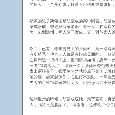
的后人——果是姓張，只是不叫張牽或是張
斯家的兒子斯頌德是胡蘭成的高中同窗，胡蘭
蘭成兩歲，曾經與斯家老爺生有一女。在這樣
美。未到溫州，兩人便已做成夫妻，對范家人
然而，已有半年未曾見面的張愛玲，竟一路尋
有所猜忌，他們三人都是在旅館見面的。一個
在房門邊一把椅子上，但問痛得如何，說等一
三者”或是客人了。還有一次，張愛玲夸范秀
畫出眉眼鼻子，張愛玲忽然就停筆不畫了，說
她的嘴，越來越像你，心里好不震動，一陣難受
男人的心里卻裝著幾個女人，叫她怎么能
離開溫州的時候，胡蘭成送她，天下著雨，真
人，我將只是萎謝了。”這場雨，也沖刷了他們