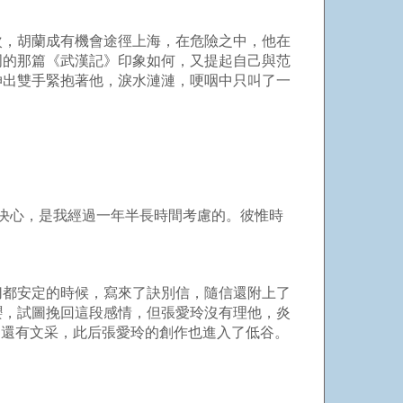
次，胡蘭成有機會途徑上海，在危險之中，他在
周的那篇《武漢記》印象如何，又提起自己與范
伸出雙手緊抱著他，淚水漣漣，哽咽中只叫了一
的決心，是我經過一年半長時間考慮的。彼惟時
切都安定的時候，寫來了訣別信，隨信還附上了
櫻，試圖挽回這段感情，但張愛玲沒有理他，炎
，還有文采，此后張愛玲的創作也進入了低谷。