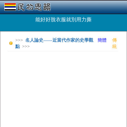
能好好脫衣服就別用力撕
>>>
名人論史——近當代作家的史學觀
簡體
傳
點
>>>
統