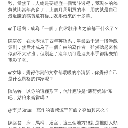
秒。當然了，人總是要經歷一個奮斗過程，我現在的稿
費就比當年高多了，上個月我剛買的車，用的就是自己
最近賺的稿費還有從朋友那借來的十多萬。
@千瑾幽：成為『一個 』的常駐作者之前都干什么了？
陳諶答：在大學混了四年英語系，畢業后干過一段游戲
策劃，然后才成為了一個自由的寫作者，雖然聽起來貌
似都不太沾邊，但別忘了這年頭可是連賽車手都跑去拍
電影了喲。
@女壕：覺得你寫的文章都暖暖的小清新，你覺得自己
是什么風格的作家呢？
陳諶答：以你的這種形容，估計應該是“薄荷奶綠”系
吧，姑娘來嘗嘗嗎？
@李昊Sirius：寫作的靈感源于何處？突如其來么？
陳諶答：床，馬桶，浴室，這三個地方絕對是推動人類