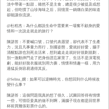
淡中帶著一點甜，雖然不是主食，總是很少被提及或想
起，但吃慣了山珍海味之后，回憶里一鍋燉白菜的味道
卻能讓你流淚。
@杜程杰：為什么都說生命中需要來一場奮不顧身的愛
情和一次說走就走的旅行？
陳諶答：不要喊口號，口號代表愿望，卻代表不了生產
力，況且凡事量力而行，別擺姿態，愛就好好愛，腦子
清醒點誰也別死去活來，想到處走走就好好規劃規劃，
別一激動摔門走了把身份證忘家里了。生活不是演電視
劇，能好好脫衣服就別用力撕，情懷和情趣一樣，用力
過猛反倒容易適得其反。
@Selina_嫻：如果可以逆轉時光，你想回到什么時候改
變什么事？
陳諶答：這個問題我真的想了很久，試圖回答得有情懷
一些，可惜臣妾真的做不到啊，滿腦子現在都是回世界
杯前買幾張彩票什么的。