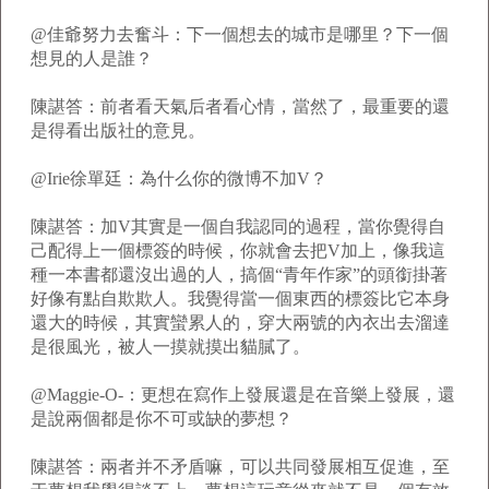
@佳爺努力去奮斗：下一個想去的城市是哪里？下一個
想見的人是誰？
陳諶答：前者看天氣后者看心情，當然了，最重要的還
是得看出版社的意見。
@Irie徐單廷：為什么你的微博不加V？
陳諶答：加V其實是一個自我認同的過程，當你覺得自
己配得上一個標簽的時候，你就會去把V加上，像我這
種一本書都還沒出過的人，搞個“青年作家”的頭銜掛著
好像有點自欺欺人。我覺得當一個東西的標簽比它本身
還大的時候，其實蠻累人的，穿大兩號的內衣出去溜達
是很風光，被人一摸就摸出貓膩了。
@Maggie-O-：更想在寫作上發展還是在音樂上發展，還
是說兩個都是你不可或缺的夢想？
陳諶答：兩者并不矛盾嘛，可以共同發展相互促進，至