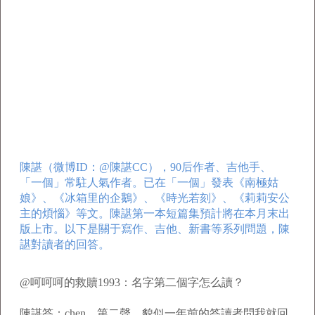
陳諶（微博ID：@陳諶CC），90后作者、吉他手、
「一個」常駐人氣作者。已在「一個」發表《南極姑
娘》、《冰箱里的企鵝》、《時光若刻》、《莉莉安公
主的煩惱》等文。陳諶第一本短篇集預計將在本月末出
版上市。以下是關于寫作、吉他、新書等系列問題，陳
諶對讀者的回答。
@呵呵呵的救贖1993：名字第二個字怎么讀？
陳諶答：chen，第二聲。貌似一年前的答讀者問我就回