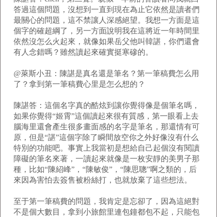
答過這個問題，沒想到一直到現在為止它依然是讀者們
最關心的問題，這不禁讓人深感絕望。我想一方面是這
個字的確超綱了，另一方面說明我在這將近一年時間里
依然沒怎么火起來，就像如果岳父他叫韓諶，你們還會
有人念錯嗎？雖然讀起來確實挺寒磣的。
@萊斯小丑：陳諶是真名還是筆名？第一筆稿費怎么用
了？拿到第一筆稿費心里是怎么想的？
陳諶答：這個名字真的酷炫到讓你覺得像是個筆名嗎，
如果你覺得“姬霄”這個讀起來很有質感，第一眼看上去
腦海里還會產生很多畫面感的名字是筆名，那還情有可
原，但是“諶”這個字除了瞬間放空你之外好像沒有什么
特別的功能吧。事實上我當初是想給自己起個沒有閱讀
障礙的筆名來著，一讀起來就像是一枚安靜的美男子那
種，比如“陳紹峰”，“陳敏俊”，“陳思聰”啊之類的，后
來因為害怕去簽售被粉絲打，也就放棄了這些想法。
至于第一筆稿費的問題，我肯定是忘卻了，因為這絕對
不是個大數目，拿到小旅館里連包鐘都包不起，只能包