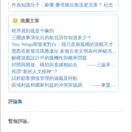
作為知識分子，蘇珊·桑塔格比魯迅更完美？ 紀念
推薦文章
程序員到底是干嘛的
三國故事演化出的歇后語你知道多少？
Tiny Wings開發者對白：我只是個孤獨的游戲天才
墨西哥新發現瑪雅遺址 多個古老文明為何神秘消失？
解構游戲設計中的隨機性與概率問題
封閉與開放、橫切與直綴相結合 ——三論茅盾對中國古典小說的繼承與發展
何謂“新的人文精神”？
試析顧客價值管理的涵義及特點
區域利益和國家利益的沖突與協調 ——東盟30年合作關系回顧與展望
評論集
暫無評論。