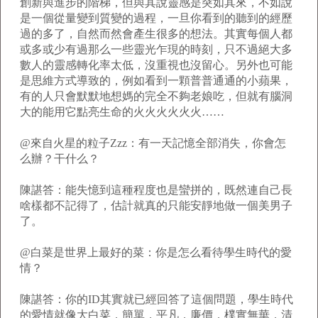
創新與進步的階梯，但與其說靈感是突如其來，不如說
是一個從量變到質變的過程，一旦你看到的聽到的經歷
過的多了，自然而然會產生很多的想法。其實每個人都
或多或少有過那么一些靈光乍現的時刻，只不過絕大多
數人的靈感轉化率太低，沒重視也沒留心。另外也可能
是思維方式導致的，例如看到一顆普普通通的小蘋果，
有的人只會默默地想媽的完全不夠老娘吃，但就有腦洞
大的能用它點亮生命的火火火火火火……
@來自火星的粒子Zzz：有一天記憶全部消失，你會怎
么辦？干什么？
陳諶答：能失憶到這種程度也是蠻拼的，既然連自己長
啥樣都不記得了，估計就真的只能安靜地做一個美男子
了。
@白菜是世界上最好的菜：你是怎么看待學生時代的愛
情？
陳諶答：你的ID其實就已經回答了這個問題，學生時代
的愛情就像大白菜，簡單，平凡，廉價，樸實無華，清