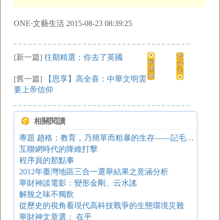
ONE·文藝生活 2015-08-23 08:39:25
[新一篇]
往期精選：你去了英國
[舊一篇]
【思享】高全喜：中華文明需
要上帝信仰
相關閱讀
專題 趙格：教育，乃簡單而粗暴的生存——記毛坦廠中學
互聯網時代的降維打擊
程序員的那點事
2012年臺灣地區三合一選舉結果之意涵分析
寧財神談電影：變形金剛、云水謠
解脫之味不獨飲
從歷史的視角看現代高科技戰爭的生態環境災難
寧財神文章選： 在乎