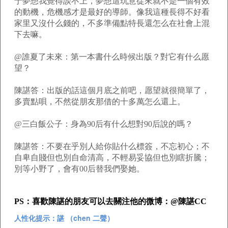
于夢想我覺得談不上，夢想這玩意從來就不是一個有效
的動機，危機感才是最好的導師。像我這種長得不好看
家里又沒什么錢的，不多準備點特長還怎么在社會上混
下去嘛。
@誰夏了未來：第一本書什么時候出版？對它有什么愿
望？
陳諶答：出版的話這個月底之前吧，愿望就很簡單了，
多賣點唄，不然從朋友那借的十多萬怎么還上。
@三白飯公子：身為90后有什么想對90后說的嗎？
陳諶答：不要在乎別人給你貼什么標簽，不忘初心；不
自卑自賤但也別自命清高，不輕易妥協但也別瞎折騰；
別等小野了，會有00后替我們娶她。
PS：喜歡陳諶的朋友可以去關注他的微博：@陳諶CC
人性化提示：諶 （chen 二聲）