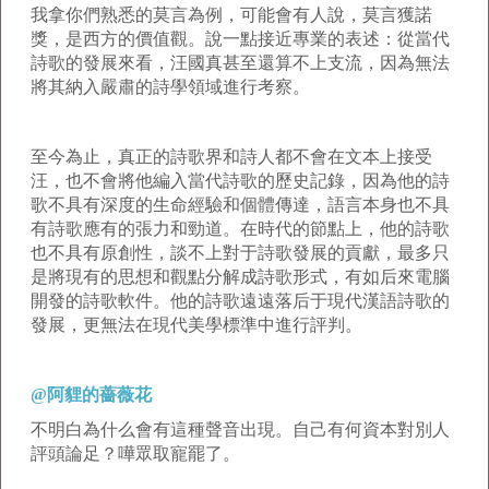
我拿你們熟悉的莫言為例，可能會有人說，莫言獲諾
獎，是西方的價值觀。說一點接近專業的表述：從當代
詩歌的發展來看，汪國真甚至還算不上支流，因為無法
將其納入嚴肅的詩學領域進行考察。
至今為止，真正的詩歌界和詩人都不會在文本上接受
汪，也不會將他編入當代詩歌的歷史記錄，因為他的詩
歌不具有深度的生命經驗和個體傳達，語言本身也不具
有詩歌應有的張力和勁道。在時代的節點上，他的詩歌
也不具有原創性，談不上對于詩歌發展的貢獻，最多只
是將現有的思想和觀點分解成詩歌形式，有如后來電腦
開發的詩歌軟件。他的詩歌遠遠落后于現代漢語詩歌的
發展，更無法在現代美學標準中進行評判。
@阿貍的薔薇花
不明白為什么會有這種聲音出現。自己有何資本對別人
評頭論足？嘩眾取寵罷了。