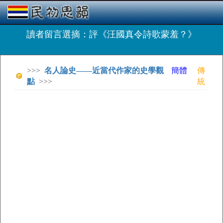
讀者留言選摘：評《汪國真令詩歌蒙羞？》
>>>
名人論史——近當代作家的史學觀
簡體
傳
點
>>>
統