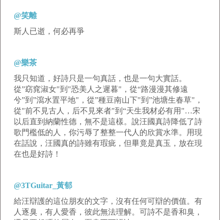
@笑離
斯人已逝，何必再爭
@樂茶
我只知道，好詩只是一句真話，也是一句大實話。
從”窈窕淑女"到"恐美人之遲暮"，從“路漫漫其修遠
兮”到”瀉水置平地"，從”種豆南山下"到”池塘生春草"，
從"前不見古人，后不見來者"到“天生我材必有用"…宋
以后直到納蘭性德，無不是這樣。說汪國真詩降低了詩
歌門檻低的人，你污辱了整整一代人的欣賞水準。用現
在話說，汪國真的詩雖有瑕疵，但畢竟是真玉，放在現
在也是好詩！
@3TGuitar_黃郁
給汪辯護的這位朋友的文字，沒有任何可辯的價值。有
人逐臭，有人愛香，彼此無法理解。可詩不是香和臭，