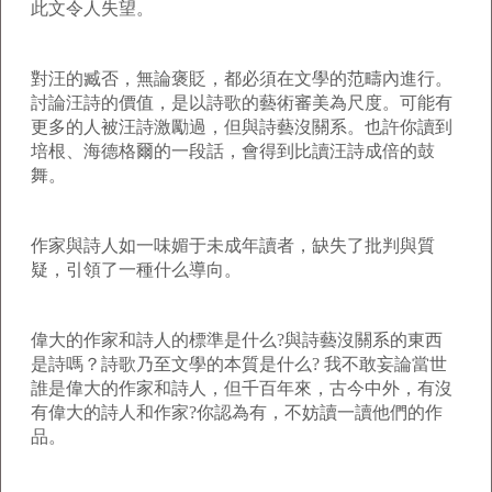
此文令人失望。
對汪的臧否，無論褒貶，都必須在文學的范疇內進行。
討論汪詩的價值，是以詩歌的藝術審美為尺度。可能有
更多的人被汪詩激勵過，但與詩藝沒關系。也許你讀到
培根、海德格爾的一段話，會得到比讀汪詩成倍的鼓
舞。
作家與詩人如一味媚于未成年讀者，缺失了批判與質
疑，引領了一種什么導向。
偉大的作家和詩人的標準是什么?與詩藝沒關系的東西
是詩嗎？詩歌乃至文學的本質是什么? 我不敢妄論當世
誰是偉大的作家和詩人，但千百年來，古今中外，有沒
有偉大的詩人和作家?你認為有，不妨讀一讀他們的作
品。