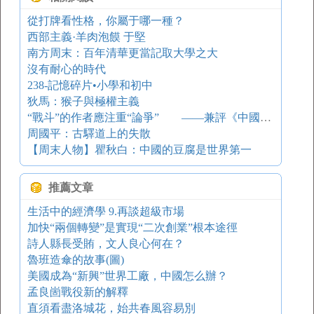
從打牌看性格，你屬于哪一種？
西部主義·羊肉泡饃 于堅
南方周末：百年清華更當記取大學之大
沒有耐心的時代
238-記憶碎片•小學和初中
狄馬：猴子與極權主義
“戰斗”的作者應注重“論爭” ——兼評《中國現代文學論爭史》
周國平：古驛道上的失散
【周末人物】瞿秋白：中國的豆腐是世界第一
推薦文章
生活中的經濟學 9.再談超級市場
加快“兩個轉變”是實現“二次創業”根本途徑
詩人縣長受賄，文人良心何在？
魯班造傘的故事(圖)
美國成為“新興”世界工廠，中國怎么辦？
孟良崮戰役新的解釋
直須看盡洛城花，始共春風容易別