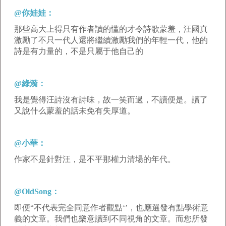
@你娃娃：
那些高大上得只有作者讀的懂的才令詩歌蒙羞，汪國真
激勵了不只一代人還將繼續激勵我們的年輕一代，他的
詩是有力量的，不是只屬于他自己的
@綠漪：
我是覺得汪詩沒有詩味，故一笑而過，不讀便是。讀了
又說什么蒙羞的話未免有失厚道。
@小華：
作家不是針對汪，是不平那權力清場的年代。
@OldSong：
即便“不代表完全同意作者觀點‘’，也應選發有點學術意
義的文章。我們也樂意讀到不同視角的文章。而您所發