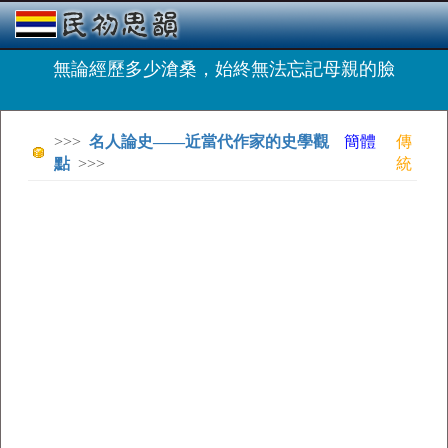
無論經歷多少滄桑，始終無法忘記母親的臉
>>>
名人論史——近當代作家的史學觀
簡體
傳
點
>>>
統