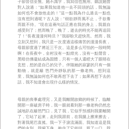
子卻音信全無。她不識字，我寫信也無用。聽說她曾
對人說過：“如果我知道他一去不回頭的話，我無論
如何也不會放他走的！”這一點我為什么過去一點也
沒有想到過呢？古人說：“樹欲靜而風不止，子欲養
而親不待。”現在這兩句話正應在我的身上，我親自
感受到了；然而晚了，晚了，逝去的時光不能再追回
了！“長夜漫漫何時旦？”我卻盼天趕快亮。然而，我
立刻又想到，我只是一次度過這樣痛苦的漫漫長夜，
母親卻度過了將近三千次。這是多么可怕的一段時間
啊！在長夜中，全村沒有一點燈光，沒有一點聲音，
黑暗仿佛凝結成為固體，只有一個人還瞪大了眼睛在
玄想，想的是自己的兒子。伴隨她的寂寥的只有一個
動物，就是籬 笆門外靜臥的那一條老狗。想到這
里，我無論如何也不敢再想下去了；如果再想下去的
話，我不知道會出現什么樣的情況。
母親的喪事處理完，又是我離開故鄉的時候了。臨離
開那一座破房子時，我一眼就看到那一條老狗仍然忠
誠地趴在籬笆門口，見了我，它似乎預感到我要離開
了，它站了起來，走到我跟前，在我腿上擦來擦去，
對著我尾巴直搖。我一下子淚流滿面。我知道這是我
們的永別，我俯下身，抱住了它的頭，親了一口。我