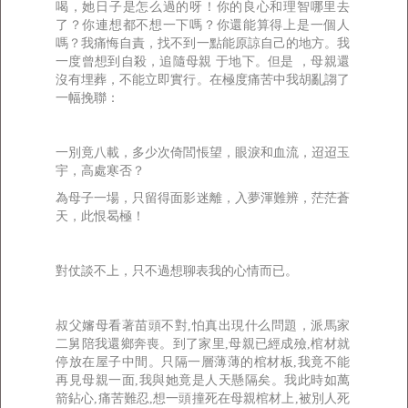
喝，她日子是怎么過的呀！你的良心和理智哪里去
了？你連想都不想一下嗎？你還能算得上是一個人
嗎？我痛悔自責，找不到一點能原諒自己的地方。我
一度曾想到自殺，追隨母親 于地下。但是 ，母親還
沒有埋葬，不能立即實行。在極度痛苦中我胡亂謅了
一幅挽聯：
一別竟八載，多少次倚閭悵望，眼淚和血流，迢迢玉
宇，高處寒否？
為母子一場，只留得面影迷離，入夢渾難辨，茫茫蒼
天，此恨曷極！
對仗談不上，只不過想聊表我的心情而已。
叔父嬸母看著苗頭不對,怕真出現什么問題，派馬家
二舅陪我還鄉奔喪。到了家里,母親已經成殮,棺材就
停放在屋子中間。只隔一層薄薄的棺材板,我竟不能
再見母親一面,我與她竟是人天懸隔矣。我此時如萬
箭鉆心,痛苦難忍,想一頭撞死在母親棺材上,被別人死