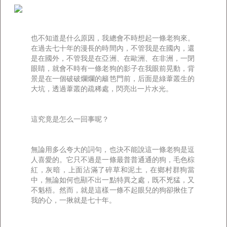
也不知道是什么原因，我總會不時想起一條老狗來。
在過去七十年的漫長的時間內，不管我是在國內，還
是在國外，不管我是在亞洲、在歐洲、在非洲，一閉
眼睛，就會不時有一條老狗的影子在我眼前晃動，背
景是在一個破破爛爛的籬笆門前，后面是綠葦叢生的
大坑，透過葦叢的疏稀處，閃亮出一片水光。
這究竟是怎么一回事呢？
無論用多么夸大的詞句，也決不能說這一條老狗是逗
人喜愛的。它只不過是一條最普普通通的狗，毛色棕
紅，灰暗，上面沾滿了碎草和泥土，在鄉村群狗當
中，無論如何也顯不出一點特異之處，既不兇猛，又
不魁梧。然而，就是這樣一條不起眼兒的狗卻揪住了
我的心，一揪就是七十年。