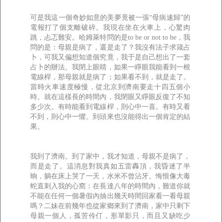
可是我這一個奇妙如意的美夢竟被一張“母病速歸”的
電報打了個支離破碎。我現在坐在火車上，心驚肉
跳，忐忑難安。哈姆萊特問的是to be or not to be，我
問的是：母親是病了，還是走了？我沒有法子求箴占
卜，可我又偏想知道個究竟，我于是自己想出了一套
占卜的辦法。我閉上眼睛，如果一睜眼我能看到一根
電線桿，那母親就是病了；如果看不到，就是走了。
當時火車速度極慢，從北京到濟南要走十四五個小
時。就在這樣長的時間內，我閉眼又睜眼反復了不知
多少次。有時能看到電線桿，則心中一喜。有時又看
不到，則心中一懼。到頭來也沒能得出一個肯定的結
果。
我到了濟南。到了家中，我才知道，母親不是病了，
而是走了。這消息對我真如五雷轟頂，我昏迷了半
晌，躺在床上哭了一天，水米不曾沾牙。悔恨像大毒
蛇直刺入我的心窩：在長達八年的時間內，難道你就
不能在任何一個暑假內抽出幾天時間回家看一看母親
嗎？二妹在前幾年也從家鄉來到了濟南，家中只剩下
母親一個人，孤苦伶仃，形單影只，而且又缺吃少