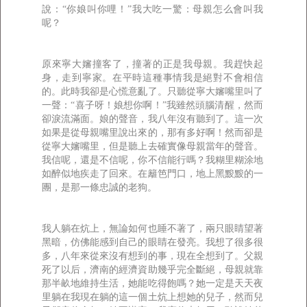
說：“你娘叫你哩！”我大吃一驚：母親怎么會叫我
呢？
原來寧大嬸撞客了，撞著的正是我母親。我趕快起
身，走到寧家。在平時這種事情我是絕對不會相信
的。此時我卻是心慌意亂了。只聽從寧大嬸嘴里叫了
一聲：“喜子呀！娘想你啊！”我雖然頭腦清醒，然而
卻淚流滿面。娘的聲音，我八年沒有聽到了。這一次
如果是從母親嘴里說出來的，那有多好啊！然而卻是
從寧大嬸嘴里，但是聽上去確實像母親當年的聲音。
我信呢，還是不信呢，你不信能行嗎？我糊里糊涂地
如醉似地疾走了回來。在籬笆門口，地上黑黢黢的一
團，是那一條忠誠的老狗。
我人躺在炕上，無論如何也睡不著了，兩只眼睛望著
黑暗，仿佛能感到自己的眼睛在發亮。我想了很多很
多，八年來從來沒有想到的事，現在全想到了。父親
死了以后，濟南的經濟資助幾乎完全斷絕，母親就靠
那半畝地維持生活，她能吃得飽嗎？她一定是天天夜
里躺在我現在躺的這一個土炕上想她的兒子，然而兒