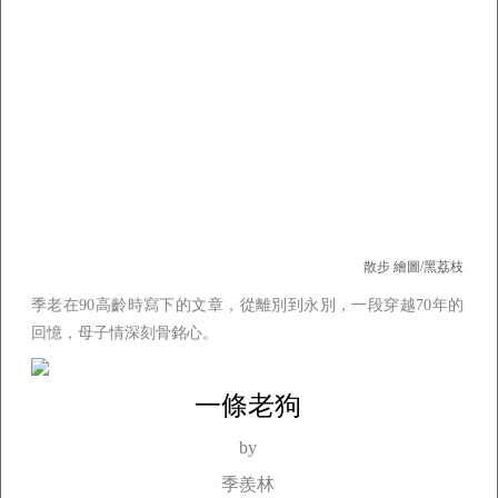
散步 繪圖/黑荔枝
季老在90高齡時寫下的文章，從離別到永別，一段穿越70年的
回憶，母子情深刻骨銘心。
一條老狗
by
季羨林