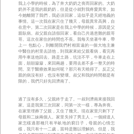
我上小學的時候，為了奔大奶奶之喪而回家的。大奶
奶并不是我的親奶奶，但是從小就對我疼愛異常。如
今她離開了我們，我必須回家，這似乎是天經地義的
事情。這一次我在家只住了幾天，母親異常高興，自
在意中。第二次回家是在我上中學的時候，原因是父
親臥病。叔父親自請假回家，看自己共過患難的親哥
哥。這次在家住的時間也不長。我每天坐著牛車，帶
上一 包點心，到離開我們村相當遠的一個大地主兼
中醫住的村里去請他，到我家來給父親看病，看完再
用牛車送他回去。路是土路，坑洼不平，牛車走在上
面，顛顛簸簸，來回兩趟，要用去差不多一整天的時
間。至于醫療效果如何呢？那只有天曉得了。反正父
親的病沒有好，也沒有變壞。叔父和我的時間都是有
限的，我們只好先回濟南了。
過了沒有多久，父親終于走了。一叔到濟南來接我回
家。這是我第三次回家，同第一次一樣，專為奔喪。
在家里埋葬了父親，又住了幾天。現在家里只剩下了
母親和二妹兩個人。家里失掉了男主人，一個婦道人
家怎樣過那種只有半畝地的窮日子，母親的心情怎
樣，我只有十一二歲，當時是難以理解的。但是，我