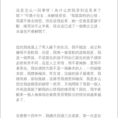
這是怎么一回事呀！為什么把我弄到這里來了
呢？“可憐小兒女，未解憶長安。”母親當時的心情，
我還不會去猜想。現在追憶起來，她一定會是柔腸寸
斷，痛哭決不止半夜。現在這已成了一個萬古之謎，
永遠也不會解開了。
從此我就過上了寄人籬下的生活。我不能說，叔父和
嬸母不喜歡我，但是，我唯一被喜歡的資格就是，我
是一個男孩。不是親生的孩子同自己親生的孩子感情
必然有所不同，這是人之常情，用不著掩飾，更用不
著美化。我在感情方面不是一個麻木的人，一些細微
末節，我體會極深。常言道，沒娘的孩子最痛苦。我
雖有娘，卻似無娘，這痛苦我感受得極深。我是多么
想念我故鄉里的娘呀！然而，天地間除了母親一個人
外有誰真能了解我的心情我的痛苦呢？因此，我半夜
醒來一個人偷偷地在被窩里吞聲飲泣的情況就越來越
多了。
在整整十四年中，我總共回過三次老家。第一次是在