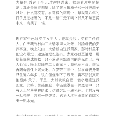
力拽住,昏迷了半天,才醒轉過來。抬頭看屋中的情
況，真正是家徒四壁，除了幾只破椅子和一只破箱子
以外，什么都沒有。在這樣的環境中，母親這八年的
日子是怎樣過的，不是一清二楚了嗎？我又不禁悲從
中來，痛哭了一場。
現在家中已經沒了女主人，也就是說，沒有了任何
人。白天我到村內二大爺家里去吃飯，討論母親的安
葬事宜。晚上則由二大爺親自送我回家。那時村里不
但沒有電燈，連煤油燈也沒有。家家都點豆油燈，用
棉花條搓成燈捻，只不過是有點微弱的亮光而已。有
人勸我，晚上就睡在二大爺家里，我執意不肯。讓我
再陪母親住上幾天吧。在茫茫百年中，我在母親身邊
只住過六年多，現在僅僅剩下了幾天，再不陪就真正
抱恨終 天了。于是二大爺就親自提一個小燈籠送我
回家。此時，萬籟俱寂，宇宙籠罩在一片黑暗中，只
有天上的星星在眨眼，仿佛閃出一絲光芒。全村沒有
一點亮光，沒有一點聲音。透過大坑里蘆葦的疏隙閃
出一點水光。