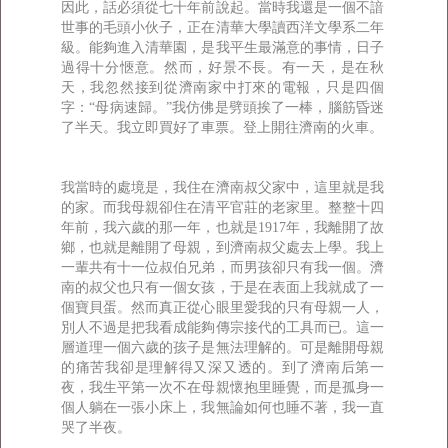
因此，話必須從七十年前說起。當時我還是一個不諳
世事的毛頭小伙子，正在清華大學讀西洋文學系二年
級。能夠進入清華園，是我平生最滿意的事情，日子
過得十分愜意。然而，好景不長。有一天，是在秋
天，我忽然接到從濟南家中打來的電報，只是四個
字：“母病速歸。”我仿佛是劈頭挨了一棒，腦筋昏迷
了半天。我立即買好了車票。登上開往濟南的火車。
我當時的處境是，我住在濟南叔父家中，這里就是我
的家。而我母親卻住在清平官莊的老家里。整整十四
年前，我六歲的那一年，也就是1917年，我離開了故
鄉，也就是離開了母親，到濟南叔父處去上學。我上
一輩共有十一位叔伯兄弟，而男孩卻只有我一個。濟
南的叔父也只有一個女孩，于是在表面上我就成了一
個寶貝蛋。然而真正從心眼里愛我的只有母親一人，
別人不過是把我看成能夠傳宗接代的工具而已。這一
層道理一個六歲的孩子是無法理解的。可是離開母親
的痛苦我卻是理解得又深又透的。到了濟南后第一
夜，我生平第一次不在母親懷抱里睡覺，而是孤身一
個人躺在一張小床上，我無論如何也睡不著，我一直
哭了半夜。