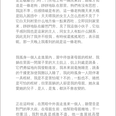
走近破籬笆門時，門旁地上有一團黑東西，細看才知
道是一條老狗，靜靜地臥在那里。狗們有沒有思想，
我說不準，但感情確是有的。這一條老狗幾天來大概
是陷入困惑中：天天喂我的女主人怎么忽然不見了？
它白天到村里什么地方偷一點東西吃，立即回到家里
來，靜靜地臥在籬笆門旁。見了我這個小伙子，它似
乎感到我也是這家的主人，同女主人有點什么關系，
因此見到了我并不咬我，有時候還搖搖尾巴，表示親
昵。那一天晚上我看到的就是這一條老狗。
我孤身一個人走進屋內，屋中停放著母親的棺材。我
躺在里面一間屋子里的大土炕上，炕上到處是跳蚤，
它們勇猛地向我發動進攻。我本來就毫無睡意，跳蚤
的干擾更加使我難以入睡了。我此時孤身一人陪伴著
一具棺材。我是不是害怕呢？不的，一點也不。雖然
是可怕的棺材，但里面躺的人卻是我的母親。她永遠
愛她的兒子，是人，是鬼，都決不會改變的。
正在這時候，在黑暗中外面走進來一個人，聽聲音是
對門的寧大叔。在母親生前，他幫助母親種地，干一
些重活，我對他真是感激不盡。他一進屋就高聲