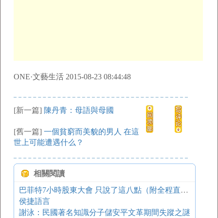
ONE·文藝生活 2015-08-23 08:44:48
[新一篇]
陳丹青：母語與母國
[舊一篇]
一個貧窮而美貌的男人 在這
世上可能遭遇什么？
相關閱讀
巴菲特7小時股東大會 只說了這八點（附全程直播）
侯捷語言
謝泳：民國著名知識分子儲安平文革期間失蹤之謎