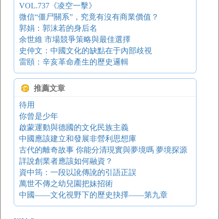
VOL.737《凌空一擊》
微信“僵尸關系”，究竟有沒有商業價值？
郭娟：郭沫若的身后名
余世維 市場競爭策略與最佳選擇
史仲文：中國文化的缺點在于內部歧視
雷頤：辛亥革命產生的歷史邏輯
推薦文章
待用
你曾是少年
啟蒙運動與德國的文化民族主義
中國應該建立和發展非營利思想庫
古代的離奇故事 你能分清現實與夢境嗎 夢境探源
詳說創業者應該如何融資？
資中筠：一段以訛傳訛的引語正誤
萬世不傳之幼兒園把妹招術
中國——文化視野下的歷史抉擇——第九章