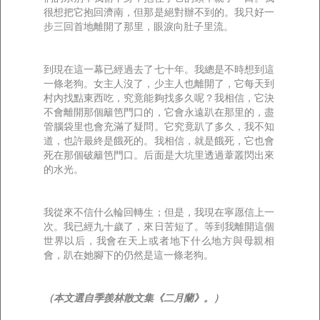
很想把它抱回濟南，但那是絕對辦不到的。我只好一
步三回首地離開了那里，眼淚向肚子里流。
到現在這一幕已經過去了七十年。我總是不時想到這
一條老狗。女主人沒了，少主人也離開了，它每天到
村內找點東西吃，究竟能夠找多久呢？我相信，它決
不會離開那個籬笆門口的，它會永遠趴在那里的，盡
管腦袋里也會充滿了疑問。它究竟趴了多久，我不知
道，也許最終是餓死的。我相信，就是餓死，它也會
死在那個破籬笆門口。后面是大坑里透過葦叢閃出來
的水光。
我從來不信什么輪回轉生；但是，我現在寧愿信上一
次。我已經九十歲了，來日苦短了。等到我離開這個
世界以后，我會在天上或者地下什么地方與母親相
會，趴在她腳下的仍然是這一條老狗。
（本文選自季羨林散文集《二月蘭》。）