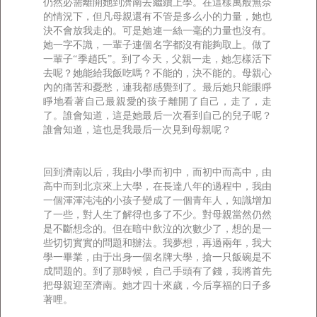
仍然必需離開她到濟南去繼續上學。在這樣萬般無奈
的情況下，但凡母親還有不管是多么小的力量，她也
決不會放我走的。可是她連一絲一毫的力量也沒有。
她一字不識，一輩子連個名字都沒有能夠取上。做了
一輩子“季趙氏”。到了今天，父親一走，她怎樣活下
去呢？她能給我飯吃嗎？不能的，決不能的。母親心
內的痛苦和憂愁，連我都感覺到了。最后她只能眼睜
睜地看著自己最親愛的孩子離開了自己，走了，走
了。誰會知道，這是她最后一次看到自己的兒子呢？
誰會知道，這也是我最后一次見到母親呢？
回到濟南以后，我由小學而初中，而初中而高中，由
高中而到北京來上大學，在長達八年的過程中，我由
一個渾渾沌沌的小孩子變成了一個青年人，知識增加
了一些，對人生了解得也多了不少。對母親當然仍然
是不斷想念的。但在暗中飲泣的次數少了，想的是一
些切切實實的問題和辦法。我夢想，再過兩年，我大
學一畢業，由于出身一個名牌大學，搶一只飯碗是不
成問題的。到了那時候，自己手頭有了錢，我將首先
把母親迎至濟南。她才四十來歲，今后享福的日子多
著哩。