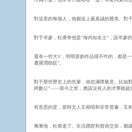
對這里的每個人，他都送上最真誠的贊美。對于
對于岑參，杜甫夸他是“海內知名士”，說岑參
還有一些大
V
，明明原創作品很不咋的，都是一
遷擢潤朝廷”。
對于那些歷史上的先輩，他也滿懷敬意。比如對
跨數公”——當今之世，應該沒有人的才華能超
有意思的是，當時文人互相唱和非常普遍，互
漸漸地，杜甫老了。生活蹭蹬和貧病交加，都