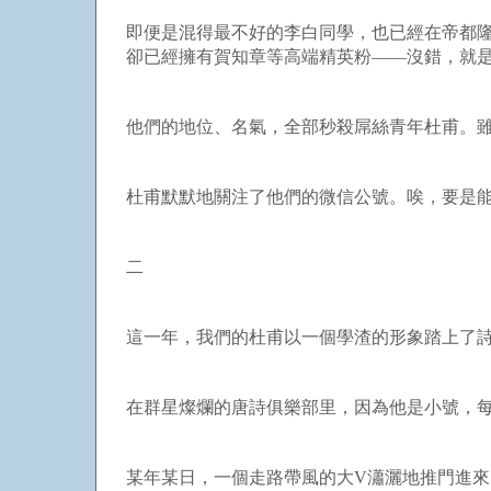
即便是混得最不好的李白同學，也已經在帝都
卻已經擁有賀知章等高端精英粉——沒錯，就是
他們的地位、名氣，全部秒殺屌絲青年杜甫。雖
杜甫默默地關注了他們的微信公號。唉，要是
二
這一年，我們的杜甫以一個學渣的形象踏上了詩
在群星燦爛的唐詩俱樂部里，因為他是小號，
某年某日，一個走路帶風的大
V
瀟灑地推門進來