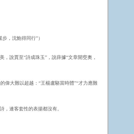
緩步，沈鮑得同行”）
，說賈至“詩成珠玉”，說薛據“文章開窔奧，
的偉大難以超越：“王楊盧駱當時體”“才力應難
詩，連客套性的表揚都沒有。