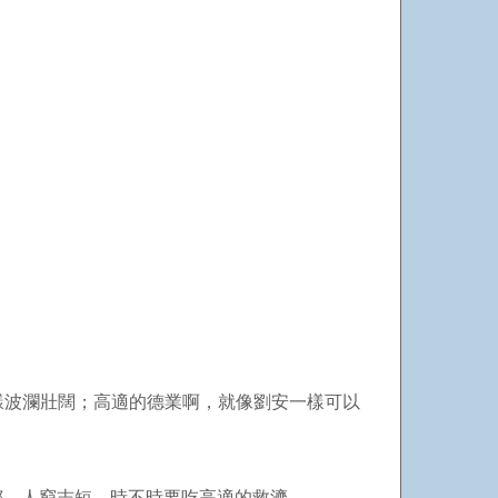
樣波瀾壯闊；高適的德業啊，就像劉安一樣可以
都，人窮志短，時不時要吃高適的救濟。