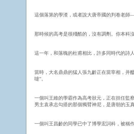
這個落第的學渣，或者說大唐帝國的判卷老師—
那時候的高考是很殘酷的，沒有調劑。你本科
這一年，和落魄的杜甫相比，許多同時代的詩
當時，大名鼎鼎的猛人張九齡正在當宰相，并醞
噠”。
一個叫王維的學霸作為高考狀元，正在担任監
男主袁承志勾搭的那個獨臂神尼，是唐朝的玉
一個叫王昌齡的同學已中了博學宏詞科，被稱作