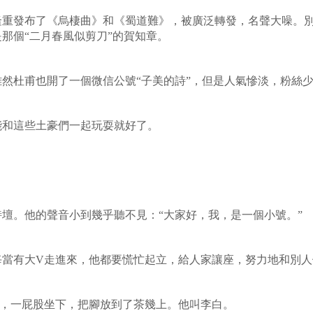
隆重發布了《烏棲曲》和《蜀道難》，被廣泛轉發，名聲大噪。
那個“二月春風似剪刀”的賀知章。
然杜甫也開了一個微信公號“子美的詩”，但是人氣慘淡，粉絲
能和這些土豪們一起玩耍就好了。
壇。他的聲音小到幾乎聽不見：“大家好，我，是一個小號。”
每當有大
V
走進來，他都要慌忙起立，給人家讓座，努力地和別人
，一屁股坐下，把腳放到了茶幾上。他叫李白。