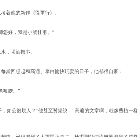
思考著他的新作《從軍行》。
師您好，我是小號杜甫。”
玩水，喝酒擼串。
，每當回想起和高適、李白愉快玩耍的日子，他都很自豪：
色敷腴。”
子，如公復幾人？”他甚至贊揚說：“高適的文章啊，就像曹植一
州刺史，已經混到了大軍區正職了。杜甫則顛沛流離地跑到了成