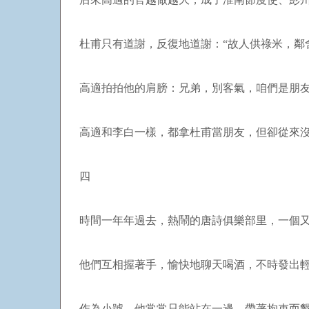
杜甫只有道謝，反復地道謝：“故人供祿米，鄰
高適拍拍他的肩膀：兄弟，別客氣，咱們是朋
高適和李白一樣，都拿杜甫當朋友，但卻從來
四
時間一年年過去，熱鬧的唐詩俱樂部里，一個
他們互相握著手，愉快地聊天喝酒，不時發出
作為小號，他常常只能站在一邊，帶著拘束而