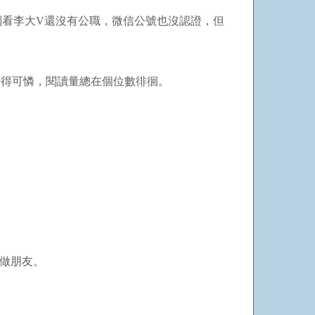
別看李大
V
還沒有公職，微信公號也沒認證，但
少得可憐，閱讀量總在個位數徘徊。
做朋友。