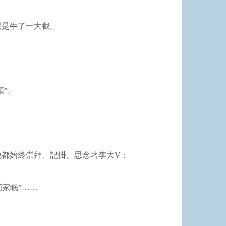
還是牛了一大截。
頭”。
他都始終崇拜、記掛、思念著李大
V
：
酒家眠”……