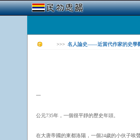
>>>
名人論史——近當代作家的史學
一
公元
735
年，一個很平靜的歷史年頭。
在大唐帝國的東都洛陽，一個
24
歲的小伙子唉