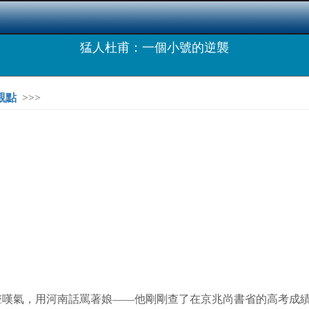
猛人杜甫：一個小號的逆襲
觀點
>>>
聲嘆氣，用河南話罵著娘——他剛剛查了在京兆尚書省的高考成