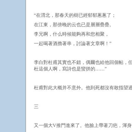
“在渭北，那春天的樹已經郁郁蔥蔥了；
在江東，那傍晚的云也已是層層疊疊。
李兄啊，什么時候能夠再和您相聚，
一起喝著酒擼著串，討論著文章啊！”
李白對杜甫其實也不錯，偶爾也給他回個帖，但
杜這個人啊，寫詩也是蠻拼的……”
杜甫對此大概并不意外。他到死都沒有敢指望
三
又一個大
V
推門進來了。他臉上帶著刀疤，渾身