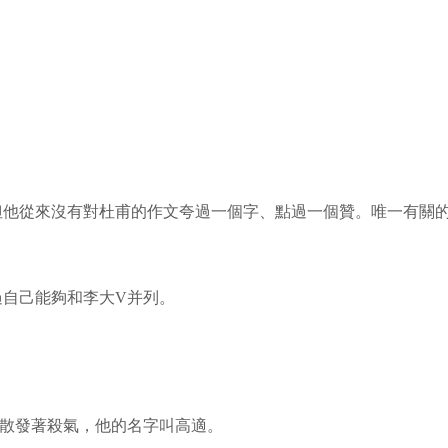
他從來沒有對杜甫的作文夸過一個字、點過一個贊。唯一有關的一
過自己能夠和李大
V
并列。
散發著殺氣，他的名字叫高適。