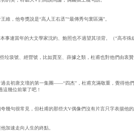
王維，他夸獎說是“高人王右丞”“最傳秀句寰區滿”。
的本事連當年的大文學家沈約、鮑照也不過望其項背。（“高岑殊
些垃圾號、經營號，比如賈至、薛據之類，杜甫也對他們由衷贊美
過去初唐文壇的第一集團——“四杰”，杜甫充滿敬重，覺得他們
過這幾位前輩了吧！
相夸幾句很常見，但杜甫的那些大
V
偶像們沒有片言只字表揚他的
讓他加速走向人生的終點。