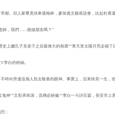
了帝都。但人家畢竟供奉過翰林，參加過文藝座談會，比起杜甫
老師，我們……能做朋友嗎？”
歷史上繼孔子見老子之后最偉大的相遇”“青天里太陽月亮走碰了
大
V
李白的粉絲。
，不時向旁邊這個人投去敬慕的眼神。事實上，后來終其一生，
泣鬼神”“文彩承殊渥，流傳必絕倫”“李白一斗詩百篇，長安市上
強烈：