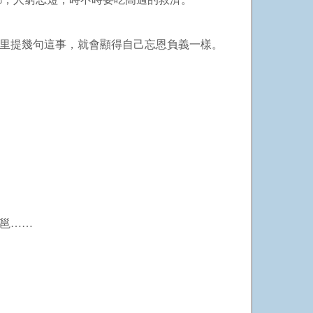
詩里提幾句這事，就會顯得自己忘恩負義一樣。
邕……