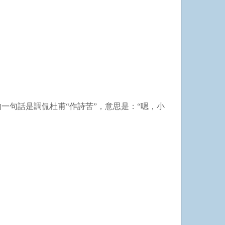
句話是調侃杜甫“作詩苦”，意思是：“嗯，小