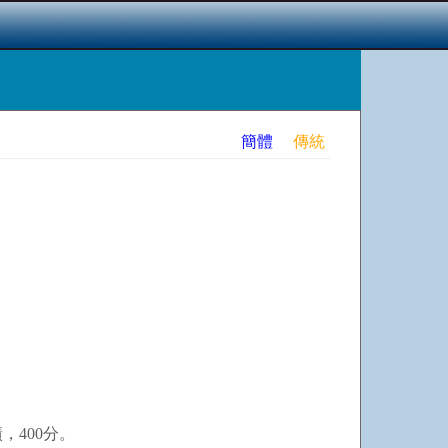
簡體
傳統
績，
400
分。