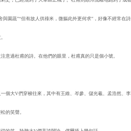
舍與園蔬”“但有故人供祿米，微軀此外更何求”，好像不經常在
友。
沒注意過杜甫的詩。在他們的眼里，杜甫真的只是個小號。
又一個大
V
們穿梭往來，其中有王維、岑參、儲光羲、孟浩然、李
輕松的笑聲。
懇切的笑，聆聽大
V
們高談闊論，偶爾插上幾句話。