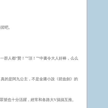
補習吧。
群人都“贊！”“頂！”“中書令大人好棒，么么
，真的是阿九公主，不是金庸小說《碧血劍》的
公眾號也十分活躍，經常和各路大
V
搞搞互推。