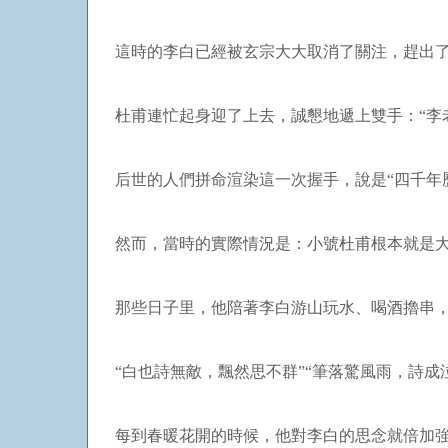
這時的李白已經被玄宗大大取消了關注，趕出
杜甫連忙起身迎了上去，誠懇地遞上雙手：“李
后世的人們拼命渲染這一次握手，說是“四千年
然而，當時的實際情況是：小號杜甫根本就是
那些日子里，他陪著李白游山玩水、喝酒擼串
“白也詩無敵，飄然思不群”“筆落驚風雨，詩成
每到春暖花開的時候，他對李白的思念就倍加