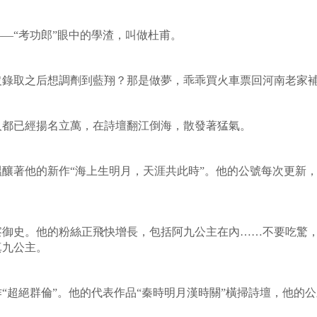
—“考功郎”眼中的學渣，叫做杜甫。
沒錄取之后想調劑到藍翔？那是做夢，乖乖買火車票回河南老家
人都已經揚名立萬，在詩壇翻江倒海，散發著猛氣。
釀著他的新作“海上生明月，天涯共此時”。他的公號每次更新，一
察御史。他的粉絲正飛快增長，包括阿九公主在內……不要吃驚
真九公主。
“超絕群倫”。他的代表作品“秦時明月漢時關”橫掃詩壇，他的