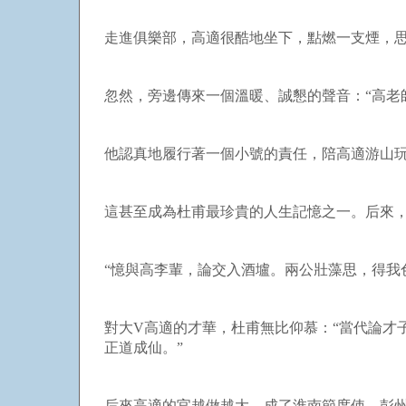
走進俱樂部，高適很酷地坐下，點燃一支煙，
忽然，旁邊傳來一個溫暖、誠懇的聲音：“高老
他認真地履行著一個小號的責任，陪高適游山
這甚至成為杜甫最珍貴的人生記憶之一。后來
“憶與高李輩，論交入酒壚。兩公壯藻思，得我
對大
V
高適的才華，杜甫無比仰慕：“當代論才
正道成仙。”
后來高適的官越做越大，成了淮南節度使、彭