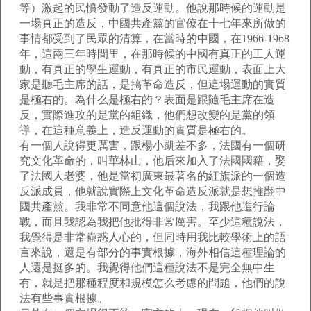
等）激起的民憤發動了造反運動。他說那時候的運動是
一場真正的造反，中國共產黨的官僚在十七年來所做的
事情都受到了民眾的清算，在當時的中國，在1966-1968
年，這兩三年時間里，在那時候的中國有真正的工人運
動，有真正的學生運動，有真正的市民運動，表面上大
家是聽毛主席的話，是搞革命造反，但這場運動的實質
是極右的。為什么是極右的？表面是跟隨毛主席在造
反，實際進攻的是黨的組織，他們想改變的是黨的領
導，在這種意義上，造反運動的實質是極右的。
有一個人說得更厲害，跟楊小凱差不多，法國有一個研
究文化革命的，叫華林山，他后來加入了法國國籍，娶
了法國人老婆，他是當初廣東最著名的紅旗派的一個造
反派成員，他就說實際上文化革命造反派就是想推翻中
國共產黨。我非常不同意他這個說法，我跟他進行論
戰，而且我認為我把他批得非常厲害。至少這種說法，
我覺得是非常蠱惑人心的，但同時用我比較學術上的語
言來說，還是有部分的事實根據，海外相信這種理論的
人還是挺多的。我覺得他們這種說法不是完全無中生
有，就是把那種程度和規模怎么考慮的問題，他們的說
法有些事實根據。