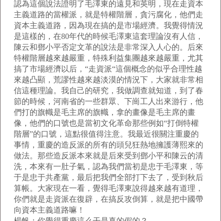
認為這個說法證明了毛澤東的遠見和英明，現在走資本
主義道路的當權派，就是特權階層，貪污腐化，他們走
資本主義道路，因為現在搞的是市場經濟。我覺得情況
是這樣的，在80年代的時候毛澤東這套理論沒有人信，
陳云和鄧小平否定文革的說法是非常深入人心的。后來
特權階層越來越嚴重，特殊利益集團越來越嚴重，尤其
搞了市場經濟以后，“走資派“這個概念的似乎合理性越
來越凸顯，荒謬性越來越淡漠的情況下，大家就非常相
信這種理論。我自己的研究，我做調查就知道，到了春
節的時候，河南省的一些群眾、下崗工人出來游行，他
們打的旗幟是毛主席的旗幟，拿的畫像是毛主席的畫
像，他們的口號也是當初文化革命那些例如“打倒特權
階層”的口號，這點很值得注意。我最近很關注重慶的
事情，重慶的造反派的所有的頭兒狂熱地擁護薄熙來的
做法。那些造反派本來就是后來受到鄧小平和陳云的清
洗，本來有一肚子氣，認為我們當初是忠于毛澤東，等
于是忠于共產黨，最后把我們全部打下去了，受到秋后
算帳。大家現在一看，覺得毛澤東說得越來越有道理，
你們就是走資派在復辟，在搞反攻倒算，就是把中國帶
向資本主義道路嘛！
楊帆：你覺得重慶這么干是真的假的？