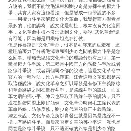
方說的，我們不能說毛澤東和劉少奇是赤裸裸的權力斗
爭，其實大家有這種看法，但是變成一種學說的不多
——用權力斗爭來解釋文化大革命，我覺得西方學者是
最多的，他們認為，說文化是胡扯，根本沒有文化這回
事，文化革命中根本沒涉及到文化，要說“武化革命”還
有可能，因為都是用機槍坦克在打仗。
但是你要說是“文化”革命，根本是毛澤東的遮羞布，這
種理論著力于分析毛澤東和劉少奇之間的權力斗爭是怎
么回事。楊曦光總結文化革命的理論分析有三種，第一
種是權力斗爭說，第二種是中國官方的階級斗爭說或者
路線斗爭說，或者兩個司令部的說法，這是文化革命中
官方的一種說法，比方毛澤東、江青這種文革派都是采
取這種說法，說文化革命之所以爆發是有修正主義路線
和革命路線之間在進行斗爭，是路線斗爭的說法。而文
革之后的鄧小平、陳云也采取了路線斗爭的說法，只不
過在對錯問題上剛好顛倒，文化革命時候毛主席代表的
革命路線，防修反修，劉少奇代表的修正主義路線。
總之來說，文化革命之所以會發生就是因為是路線不一
樣，有路線斗爭。而后來否定文革的鄧小平這一派也是
同意是路線斗爭說，只不過正確的路線是劉少奇的路