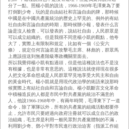
分了一點。照楊小凱的說法，1966-1969年毛澤東為了要
打倒劉少奇，玩的是自由結社和言論自由的牌，那時候
中國是在中國共產黨統治的歷史上罕見的、例外的有結
社自由和言論自由的時期，那時候辦小報，發表什么言
論是沒人檢查，可以發表的，說結社自由，人民群眾是
可以成立組織的。但是我很不同意楊小凱的觀點，他夸
大了，實際上有限制和規定，比如有一個《公安六
條》，規定任何言論若是攻擊毛主席、林彪的，群眾馬
上應該扭送到無產階級專政機關里面去。
所以我覺得楊小凱有點過頭，但是他這種說法也不是沒
有根據，也是非常有意思的。這種說法就使得現在很多
人把文化革命想成是人民群眾罕見地享受大民主和自由
的黃金時代。楊小凱就是用現代政治學的術語來說那時
候實際上有結社自由和言論自由。楊小凱斷言文化革命
中積極造反的人都是市民中對共產黨的統治不滿意的
人，他說1966-1968年中，有兩年時間，毛澤東下了一道
命令，除了軍隊以外，所有的共產黨的組織活動都要停
止，允許市民只要經過向政府注冊就可以成立自己的政
治組織，毛主席是利用一般民眾對共產黨體制的不滿，
利用劉少奇、鄧小平對市民進行政治迫害（指派工作組