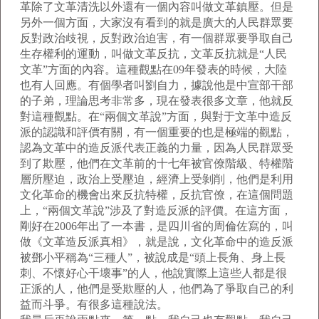
革除了文革清洗以外還有一個內容叫做文革鎮壓。但是
另外一個方面，大家沒有看到的就是廣大的人民群眾要
反對政治歧視，反對政治迫害，有一個群眾要爭取自己
生存權利的運動，叫做文革反抗，文革反抗就是“人民
文革”方面的內容。這種觀點在09年發表的時候，大陸
也有人回應。有個學者叫劉自力，據說他是中宣部干部
的子弟，理論思考非常多，現在發表很多文章，他就反
對這種觀點。在“兩個文革說”方面，與對于文革中造反
派的認識和評價有關，有一個重要的也是極端的觀點，
認為文革中的造反派代表正義的力量，因為人民群眾受
到了欺壓，他們在文革前的十七年被官僚階級、特權階
層所壓迫，政治上受壓迫，經濟上受剝削，他們是利用
文化革命的機會出來反抗特權，反抗官僚，在這個問題
上，“兩個文革說”涉及了對造反派的評價。在這方面，
剛好在2006年出了一本書，是四川省的周倫佐寫的，叫
做《文革造反派真相》，就是說，文化革命中的造反派
被鄧小平稱為“三種人”，被說成是“頭上長角、身上長
刺、不懷好心干壞事”的人，他說實際上這些人都是很
正派的人，他們是受欺壓的人，他們為了爭取自己的利
益而斗爭。有很多這種說法。