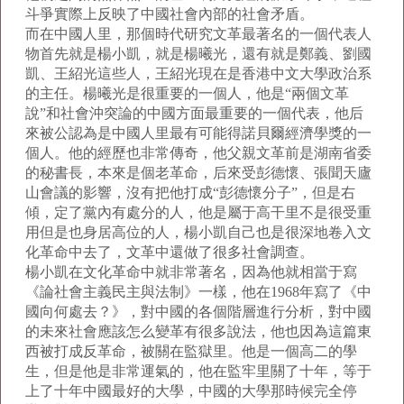
斗爭實際上反映了中國社會內部的社會矛盾。
而在中國人里，那個時代研究文革最著名的一個代表人
物首先就是楊小凱，就是楊曦光，還有就是鄭義、劉國
凱、王紹光這些人，王紹光現在是香港中文大學政治系
的主任。楊曦光是很重要的一個人，他是“兩個文革
說”和社會沖突論的中國方面最重要的一個代表，他后
來被公認為是中國人里最有可能得諾貝爾經濟學獎的一
個人。他的經歷也非常傳奇，他父親文革前是湖南省委
的秘書長，本來是個老革命，后來受彭德懷、張聞天廬
山會議的影響，沒有把他打成“彭德懷分子”，但是右
傾，定了黨內有處分的人，他是屬于高干里不是很受重
用但是也身居高位的人，楊小凱自己也是很深地卷入文
化革命中去了，文革中還做了很多社會調查。
楊小凱在文化革命中就非常著名，因為他就相當于寫
《論社會主義民主與法制》一樣，他在1968年寫了《中
國向何處去？》，對中國的各個階層進行分析，對中國
的未來社會應該怎么變革有很多說法，他也因為這篇東
西被打成反革命，被關在監獄里。他是一個高二的學
生，但是他是非常運氣的，他在監牢里關了十年，等于
上了十年中國最好的大學，中國的大學那時候完全停