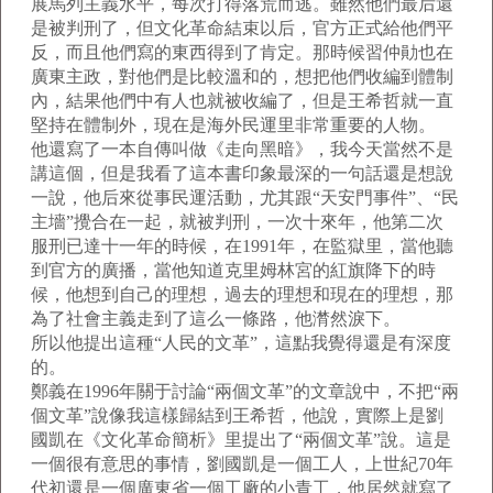
展馬列主義水平，每次打得落荒而逃。雖然他們最后還
是被判刑了，但文化革命結束以后，官方正式給他們平
反，而且他們寫的東西得到了肯定。那時候習仲勛也在
廣東主政，對他們是比較溫和的，想把他們收編到體制
內，結果他們中有人也就被收編了，但是王希哲就一直
堅持在體制外，現在是海外民運里非常重要的人物。
他還寫了一本自傳叫做《走向黑暗》，我今天當然不是
講這個，但是我看了這本書印象最深的一句話還是想說
一說，他后來從事民運活動，尤其跟“天安門事件”、“民
主墻”攪合在一起，就被判刑，一次十來年，他第二次
服刑已達十一年的時候，在1991年，在監獄里，當他聽
到官方的廣播，當他知道克里姆林宮的紅旗降下的時
候，他想到自己的理想，過去的理想和現在的理想，那
為了社會主義走到了這么一條路，他潸然淚下。
所以他提出這種“人民的文革”，這點我覺得還是有深度
的。
鄭義在1996年關于討論“兩個文革”的文章說中，不把“兩
個文革”說像我這樣歸結到王希哲，他說，實際上是劉
國凱在《文化革命簡析》里提出了“兩個文革”說。這是
一個很有意思的事情，劉國凱是一個工人，上世紀70年
代初還是一個廣東省一個工廠的小青工，他居然就寫了