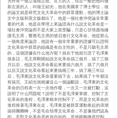
另外有一個立場很正統、官方的人，現在一般把他叫做
新左派的人，叫做王紹光，他在美國拿了博士學位，做
的論文就是研究文化大革命中的群眾運動，他的博士論
文中文版和英文版都出了。他是一個社會沖突論非常重
要的代表，他是在學理上來論證為什么說文化革命是一
場社會沖突論而不是大家上當受騙，只是心甘情愿地擁
護毛主席，響應毛主席的號召進行文化革命。他從那么
一個角度來論證，他說有一個非常重要的證據可以證明
文化革命中群眾的組織是有自主性的，不是只聽毛主席
的，這個證據在什么地方呢？就在于他就引證了毛澤東
很多話，毛主席剛開始說文化革命搞三個月，搞了三個
月以后，他說文化革命看起來要搞六個月，搞了六個月
以后又說文化革命看起來要搞兩三年，搞了兩三年以
后，毛澤東說文化革命還要搞下去，結果搞了十年都沒
有搞完。王紹光就根據這么一個論斷說，毛澤東的文化
革命的日程表一次一次地作廢，一次又一次被打斷，這
說明了什么問題呢？說明了不是毛澤東掌握、控制了文
化革命的進程，毛澤東根本控制不了，而是文化革命的
進程推著毛澤東在走，毛澤東是被群眾運動卷起的浪潮
搞得團團轉，不是毛在領導文化革命，不是像我們認為
的，毛對文化革命是收放自如的，是他能夠徹底控制