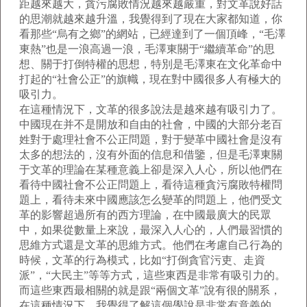
距越來越大，貪污腐敗情況越來越嚴重，對文革說好話
的思潮就越來越升溫，我覺得到了現在大家都知道，你
看那些“烏有之鄉”的網站，已經達到了一個頂峰，“毛澤
東熱”也是一浪高過一浪，毛澤東關于“繼續革命”的思
想、關于打倒特權的思想，特別是毛澤東在文化革命中
打起的“社會公正”的旗幟，現在對中國很多人有極大的
吸引力。
在這種情況下，文革的很多說法是越來越有吸引力了。
中國現在并不是開放和自由的社會，中國的大部分老百
姓對于處理社會不公正問題，對于變革中國社會是沒有
太多的想法的，沒有外面的信息和借鑒，但是毛澤東關
于文革的理論在某種意義上卻是深入人心，所以他們在
看待中國社會不公正問題上，看待這種貪污腐敗特權問
題上，看待未來中國應該怎么變革的問題上，他們受文
革的影響超過所有的西方理論，在中國最廣大的民眾
中，如果從數量上來說，最深入人心的，人們最習慣的
思維方式還是文革的思維方式。他們在考慮自己行為的
時候，文革的行為模式，比如“打倒貪官污吏、走資
派”，“大民主”等等方式，這些東西是非常有吸引力的。
而這些東西最相關的就是跟“兩個文革”說有很的關系，
在這種情況下，我覺得了解這個學說是非常有意義的，