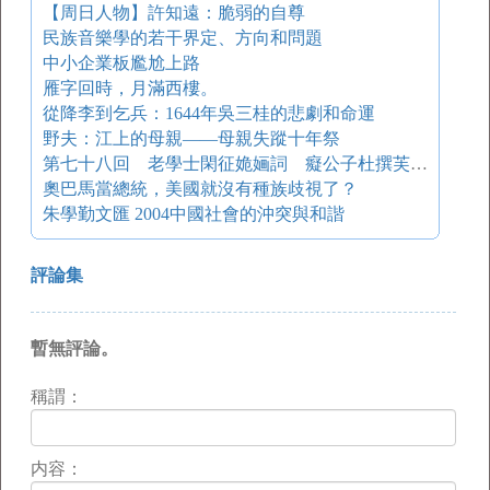
【周日人物】許知遠：脆弱的自尊
民族音樂學的若干界定、方向和問題
中小企業板尷尬上路
雁字回時，月滿西樓。
從降李到乞兵：1644年吳三桂的悲劇和命運
野夫：江上的母親——母親失蹤十年祭
第七十八回 老學士閑征姽婳詞 癡公子杜撰芙蓉誄
奧巴馬當總統，美國就沒有種族歧視了？
朱學勤文匯 2004中國社會的沖突與和諧
評論集
暫無評論。
稱謂：
内容：