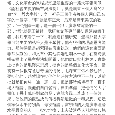
候，文化革命的異端思潮里最重要的一篇大字報叫做
《論社會主義的民主與法制》，就是廣東三個人寫的叫
做“李一哲大字報”，李一哲是三個作者每個人用自己名
字的一個字，“李”就是李正天，后來是廣東美院的教
授，“一”是陳一陽，是一個干部，廣東省電臺的干
部，“哲”就是王希哲。我研究文革專門采訪過這幾個作
者，我后來看了一下，我經過仔細研究，覺得那篇大字
報可能主要的執筆人是王希哲，他有很強的理論思考能
力。那時候還是趙紫陽在廣東執政，他們的這套東西是
非常深刻的，和文革中其他異端思潮不一樣，在當時就
明確提出了民主與法制問題，他們借口批判林彪，實際
上批判的是毛澤東思想，批判的是整個文化大革命。當
初有一個很有意思奇怪的情況，毛澤東主張不殺他們，
要批他們，趙紫陽在批他們的時候方法很不一般，以前
批就是把你斗一通、罵一通，但是那時候舉行了一百多
場大辯論，讓他們自由發言，自由準備，把他們的大字
報印了幾十萬份到處散發，這就客觀上造成了一個效
果，使他們的觀點成為傳播得最透徹的一種思想。這幾
個家伙水平特別高，每次辯論，當初請的人是廣東理論
水平最高的人，一批批地換，上去被這些人引經據典施