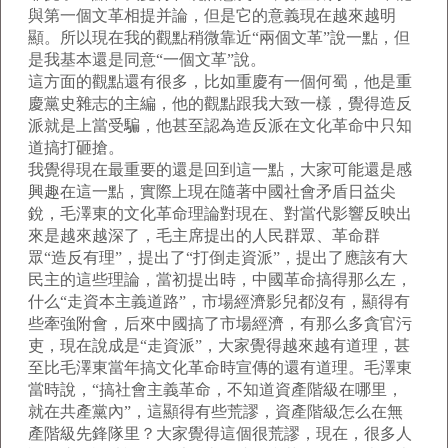
與第一個文革相提并論，但是它的意義現在越來越明
顯。所以現在我的觀點稍微靠近“兩個文革”說一點，但
是我基本還是同意“一個文革”說。
這方面的觀點還有很多，比如重慶有一個何蜀，他是重
慶黨史雜志的主編，他的觀點跟我大致一樣，覺得造反
派就是上當受騙，他甚至認為造反派在文化革命中只知
道搞打砸搶。
我覺得現在最重要的還是回到這一點，大家可能還是感
興趣在這一點，實際上現在隨著中國社會矛盾日益尖
銳，毛澤東的文化革命理論對現在、對當代影響反映出
來是越來越深了，毛主席提出的人民群眾、革命群
眾“造反有理”，提出了“打倒走資派”，提出了應該有大
民主的這些理論，當初提出時，中國革命搞得那么左，
什么“走資本主義道路”，市場經濟影兒都沒有，顯得有
些牽強附會，后來中國搞了市場經濟，有那么多貪官污
吏，現在說成是“走資派”，大家覺得越來越有道理，甚
至比毛澤東當年搞文化革命時宣傳的還有道理。毛澤東
當時說，“搞社會主義革命，不知道資產階級在哪里，
就在共產黨內”，這顯得有些荒謬，資產階級怎么在無
產階級先鋒隊里？大家覺得這個很荒謬，現在，很多人