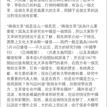
爭，爭取自己的利益，打倒特權階層，有這么一個文
革，這個文革是意義重大的文革，而關于這個文革的說
法對現在很有影響。
“兩個文革”就是這么一個意思，“兩個文革”說為什么重
要呢？因為文革研究在中國是一個禁區，所以大家對于
文革研究的情況不是太了解，我先簡單介紹一下情況。
實際上文化大革命剛一爆發——我們一般定義為1966年
5月16日爆發——不久以后，西方的研究刊物《中國季
刊》、《亞洲概覽》、《共產主義問題》，以及美國的
蘭德智庫，基本從6月份開始就跟進了，并且從1967年
開始出版有關文化大革命專門的著作。在西方有一個完
整的文革學，它有一個發生、發展的歷史，有經典文
獻，有主要的著作，現在已經有大學的教科書，研究中
有重要的代表人物。這是在西方，但是在中國是怎么一
個局面呢？有句話叫做“敦煌在中國，但敦煌學在西
方，文革發生在中國，但文革學在國外”，國外形成了
流派，有很多權威的學者和研究者，但這些情況對中國
是沒有影響的。當然，最后這個情況是改變了，大概可
以說從十幾年之前，大約在上世紀末，由于很多中國學