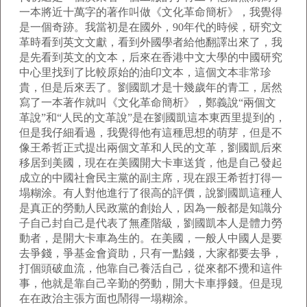
一本將近十萬字的著作叫做《文化革命簡析》，我覺得
是一個奇跡。我當初是在國外，90年代的時候，研究文
革時看到英文文獻，看到外國學者給他翻譯出來了，我
是先看到英文的文本，后來在香港中文大學的中國研究
中心里找到了比較原始的油印文本，這個文本非常珍
貴，但是后來丟了。劉國凱才是十幾歲年的青工，居然
寫了一本著作就叫《文化革命簡析》，鄭義說“兩個文
革說”和“人民的文革說”是在劉國凱這本東西里提到的，
但是我仔細看過，我覺得他有這種思想的萌芽，但是不
像王希哲正式提出兩個文革和人民的文革，劉國凱后來
移居到美國，現在在美國開大卡車送貨，他是自己發起
成立的中國社會民主黨的副主席，現在跟王希哲打得一
塌糊涂。有人對他進行了很高的評價，說劉國凱這種人
是真正的勞動人民政黨的創始人，因為一般都是知識分
子自己封自己是代表了無產階級，劉國凱本人是體力勞
動者，是開大卡車為生的。在美國，一般人中國人是要
去爭錢，爭基金會資助，只有一點錢，大家都要去爭，
打個頭破血流，他靠自己養活自己，從來都不攪和這件
事，他就是靠自己辛勤的勞動，開大卡車掙錢。但是現
在在政治主張方面也鬧得一塌糊涂。