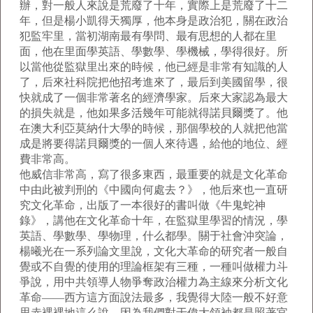
辦，對一般人來說是荒廢了十年，實際上是荒廢了十二
年，但是楊小凱得天獨厚，他本身是政治犯，關在政治
犯監牢里，當初湖南最有學問、最有思想的人都在里
面，他在里面學英語、學數學、學機械，學得很好。所
以當他從監獄里出來的時候，他已經是非常有知識的人
了，后來社科院把他招考進來了，最后到美國留學，很
快就成了一個非常著名的經濟學家。后來大家認為最大
的損失就是，他如果多活幾年可能就得諾貝爾獎了。他
在澳大利亞莫納什大學的時候，那個學校的人就把他當
成是將要得諾貝爾獎的一個人來待遇，給他的地位、經
費非常高。
他威信非常高，寫了很多東西，最重要的就是文化革命
中由此被判刑的《中國向何處去？》，他后來也一直研
究文化革命，出版了一本很好的書叫做《牛鬼蛇神
錄》，講他在文化革命十年，在監獄里學習的情況，學
英語、學數學、學物理，什么都學。關于社會沖突論，
楊曦光在一系列論文里說，文化大革命的研究者一般自
覺或不自覺的使用的理論框架有三種，一種叫做權力斗
爭說，用中共領導人物爭奪政治權力為主線來分析文化
革命——西方這方面說法最多，我覺得大陸一般不好意
思赤裸裸地這么說，因為我們對于偉大領袖都是照著官