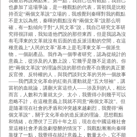
我最后再說兩點來。第一點，我自己也有觀點，我自己
也參加了這場爭論，是一種觀點的代表，當初我是比較
持否定“兩個文革說”立場的，我感覺到秦暉對我的觀點
不是太以為然，秦暉的觀點沒有“兩個文革”說那么明
確，有一點傾向于對“人民文革”說，我自己研究文革研
究得很詳細，我知道他們說的那些東西，但是我認為沒
有毛澤東的文革就沒有后面的造反派活動的空間，在這
種意義上“人民的文革”基本上是毛澤東文革一個派生
物，一個副產品。我作為一個學者研究，認為從統計的
意義上，從涉及的人數上說，它幾乎是微不足道的。你
把“兩個文革說”的理論所說的那些自覺不自覺的真正要
反官僚、反特權的人，與我們談到文革的另外一個故事
——我們講文化革命的紅衛兵運動就是“五大領袖”，講
當初的血統論，講蒯大富這些人——涉及到的人，相比
而言，人數和力量就太少、太小，我覺得小到幾乎可以
忽略不計，在這種意義上我就不同意“兩個文革說”。但
是隨著現在社會的矛盾和沖突越來越劇烈，我覺得“兩
個文革說”，關于文化革命的造反派的理論、思想觀點
和情緒，在潛伏了三四十年之后，現在在中國這種社會
里這種社會矛盾急劇發酵的情況下，我觀點漸漸向秦暉
靠拢了一點，我覺得在統計意義上，數量太小，它不能