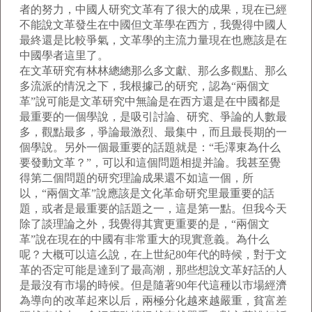
者的努力，中國人研究文革有了很大的成果，現在已經
不能說文革發生在中國但文革學在西方，我覺得中國人
最終還是比較爭氣，文革學的主流力量現在也應該是在
中國學者這里了。
在文革研究有林林總總那么多文獻、那么多觀點、那么
多流派的情況之下，我根據己的研究，認為“兩個文
革”說可能是文革研究中無論是在西方還是在中國都是
最重要的一個學說，是吸引討論、研究、爭論的人數最
多，觀點最多，爭論最激烈、最集中，而且最長期的一
個學說。另外一個最重要的話題就是：“毛澤東為什么
要發動文革？”，可以和這個問題相提并論。我甚至覺
得第二個問題的研究理論成果還不如這一個，所
以，“兩個文革”說應該是文化革命研究里最重要的話
題，或者是最重要的話題之一，這是第一點。但我今天
除了談理論之外，我覺得其實更重要的是，“兩個文
革”說在現在的中國有非常重大的現實意義。為什么
呢？大概可以這么說，在上世紀80年代的時候，對于文
革的否定可能是達到了最高潮，那些想說文革好話的人
是最沒有市場的時候。但是隨著90年代這種以市場經濟
為導向的改革起來以后，兩極分化越來越嚴重，貧富差