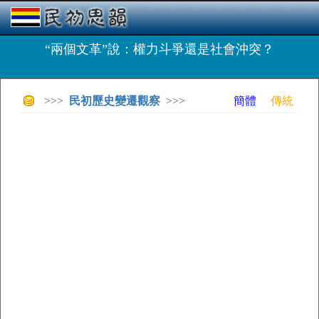
“兩個文革”說：權力斗爭還是社會沖突？
>>>
民初歷史變遷觀察
>>>
簡體
傳統