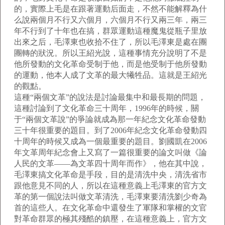
的，實際上毛是在跟著運動后面走，不然不能解釋為什
么說兩個月不行又六個月，六個月不行又兩三年，兩三
年不行到了十年也在搞，群眾運動這種魔鬼從瓶子里放
出來之后，毛澤東也收拾不住了，所以毛澤東是處在團
團轉的狀況。所以王紹光說，這種事情充分說明了不是
他所發動的文化革命受制于他，而是他受制于他所發動
的運動，他本人成了文革的最大犧牲品。這就是王紹光
的觀點。
這種“兩個文革”的說法是討論最集中和最長期的問題，
這種討論到了文化革命三十周年，1996年的時候，關
于“兩個文革說”的爭論就成為那一年紀念文化革命發動
三十年很重要的題目。到了2006年紀念文化革命發動四
十周年的時候又成為一個最重要的題目。劉國凱在2006
年文革周年紀念會上又寫了一篇很重要的論文叫做《論
人民的文革——為文革四十周年而作》，他在其中說，
毛澤東搞文化革命是手段，目的是清洗中央，清洗省市
跟他意見不同的人，所以在這種意義上毛澤東的官方文
革的第一個說法叫做文革清洗，毛澤東要清洗劉少奇為
首的這些人。在文化革命中還發生了軍隊和掌權的文官
對革命群眾的極其殘酷的鎮壓，在這種意義上，官方文