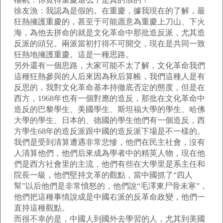
徐友漁：我認為是假的。在重慶，據我現在的了解，最
狂熱擁護重慶的，甚至于可能愿意為重慶上刀山、下火
海，為他去拼命的就是文化革命中那批造反派，尤其造
反派的頭兒。兩派當初打得不可開交，現在是共同一致
狂熱地擁護重慶。這是一種思路。
另外還有一個思路，大家可能不太了解，文化革命我們
這種狂熱參與的人后來因為秋后算帳，我們這種人是有
反思的，我對文化革命基本持徹底否定的態度，但是在
西方，1968年也有一個對應的造反，那批在文化革命中
造反的巴黎學生、美國學生、斯坦福大學的學生、哈佛
大學的學生、日本的、德國的學生他們有一個造反，西
方學生68年的造反派跟中國的造反派下場是不一樣的。
我們是受到清算遭遇非常悲慘，他們在民主社會，沒有
人清算他們，他們后來成為學者中的精英人物，現在他
們是西方社會里的主流，他們有些在大學里是系主任和
院長一級，他們堅持文革的觀點，當中國抓了“四人
幫”以后他們是非常憤怒的，他們說“毛澤東尸骨未寒”，
他們把這種事情說成是中國右派的反革命政變，他們一
直持這種觀點。
而很不幸的是，中國人到國外去學習的人，尤其到美國