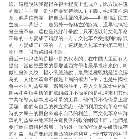
線。這種說法我覺得在很大程度上也成立，比方現在說
的新民主主義，劉少奇要堅持新民主主義，毛澤東不滿
意，他背信棄義，把自己莊嚴的承諾——即要搞新民主
主義——背叛了，走另外一條極左的路線，過早地搞社
會主義革命。這也是路線斗爭說，只不過以前文化革命
正確的一方變成了錯誤的一方，文化革命受批判的錯誤
的一方變成了正確的一方，這就是文化革命的第二種理
論框架，叫做路線斗爭說。
最后一種說法就是楊小凱為代表的，在中國人里面有人
提出，當然更重要的是那些西方學者最早提出來的，叫
做社會沖突說，楊小凱總結說，最后這種觀點是這么認
為的，文化大革命不僅是上層的權力斗爭，也是中國社
會中不同利益集團、階層的斗爭，卷入文化革命中的紅
衛兵和各種各樣的群眾組織并不簡單的是毛澤東和其他
中共領導人從事政治斗爭的工具，他們并不僅僅是上當
受騙，他們有自己的獨立意識，他們利用文化革命中暫
時的大民主的機會來追求自己的利益。而文化革命中群
眾的利益集中地表現在造反派的政治綱領里面，他們是
要打倒官僚特權階層，而另外一派保守派是要維護現存
的利益，就是要維護自己的既得利益，他們雙方的斗爭