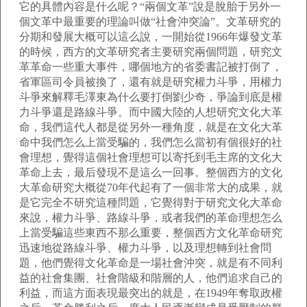
它的具體內容是什么呢？“兩個文革”說是脫胎于另外一
個文革中最重要的理論叫做“社會沖突論”。文革研究的
分期和發展大概可以這么說，一開始從1966年爆發文革
的時候，西方的文革研究者主要研究兩個問題，研究文
革革命一些重大事件，哪個地方的省委書記被打倒了，
省軍區司令員被換了，還有就是研究權力斗爭，用權力
斗爭來解釋毛澤東為什么要打倒劉少奇，爭論到底是權
力斗爭還是路線斗爭。而中國大陸的人想研究文化大革
命，我們這代人都是從另外一種角度，就是在文化大革
命中我們怎么上當受騙的，我們怎么當初有個很好的社
會理想，覺得這個社會理想可以寄托到毛主席的文化大
革命上去，最后發現不是這么一回事。整個西方的文化
大革命研究大概從70年代起有了一個非常大的成果，就
是它完全不研究這種問題，它覺得對于研究文化大革命
來說，權力斗爭、路線斗爭，或者我們的革命理想怎么
上當受騙這些東西不那么重要，整個西方文化革命研究
迅速地從路線斗爭、權力斗爭，以及理想轉到社會問
題，他們覺得文化革命是一場社會沖突，就是有不同利
益的社會集團、社會階級和階層的人，他們追求自己的
利益，而這方面表現最突出的就是，在1949年奪取政權