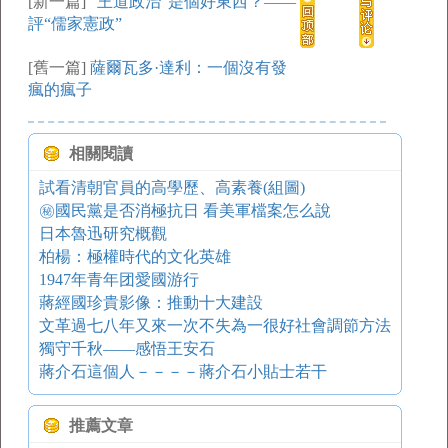
[新一篇]
“王道政治”是個好東西？——
評“儒家憲政”
[舊一篇]
薩爾瓦多·達利：一個沒有發
瘋的瘋子
相關閱讀
試看清朝官員的高學歷、高素養(組圖)
㊙國民黨是否消極抗日 看美軍檔案怎么說
日本魯迅研究概觀
柏楊：極權時代的文化英雄
1947年青年团愛國游行
蔣經國珍貴影像：推動十大建設
文革過七八年又來一次不失為一很好社會調節方法
獨守千秋——感悟王安石
蔣介石這個人－－－－蔣介石小貼士若干
推薦文章