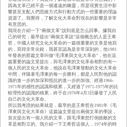
因為文革已經不是一個遙遠的幽靈，而是現實生活中影
響甚至支配人們思維方式和行動方式的一些重要的理論
資源了。我覺得，了解文化大革命對現在的影響是非常
有意思的。
我現在介紹一下“兩個文革”說到底是怎么回事。據我自
己的研究，最早提出“兩個文革說”這個概念的人是王希
哲，中國人研究文化大革命的一篇很重要的文章是他寫
的，寫得非常尖銳，我甚至認為是非常深刻的，他1981
年發表的那篇文章叫做“毛澤東與文化大革命”，他在這
篇重要的論文里提出，與毛澤東的文化革命相對的有一
個人民的文化大革命，他說在毛澤東發動的文化大革命
中間，伴隨著毛澤東的每一步勝利，都是人民對他的認
識的進一步的加深和抵抗的進一步的加強。經過1966-
1971年的感性的認識和積累，又經過了1971-1975年的比
較理性的認識的積累，終于在1976年4月3日爆發了人民
自己的文化大革命。
所以我考證的結果就是，最早的是王希哲在1981年《毛
澤東與文化大革命》這篇論文里提出兩個文革的學說，
首次提出有一個人民的文革，跟毛澤東想打倒政敵的文
革是相對立的。我介紹一下王希哲這個人，1974年的時