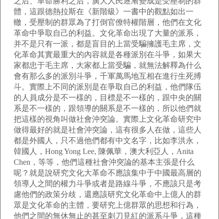
之后、革命勝利之后，廣大人民逐漸變成是受壓制的群
體，這跟德熱拉斯在《新階級》一書中的觀點如出一
轍，受壓制的群眾為了打倒官僚特權階層，他們在文化
革命中爭取自己的利益。文化革命出現了大量的派系，
并不是只有一派，都是盲目的上當受騙擁護毛主席，文
化革命其實最重大的內容就是各種派別在斗爭，如果大
家都忠于毛主席，大家都上當受騙，就無法解釋為什么
會有那么多的派別斗爭，千軍萬馬地互相在進行生死搏
斗。實際上不同的派別是在爭取自己的利益，他們隊伍
的人員成分是不一樣的，目標是不一樣的，跟中央的關
系是不一樣的，跟領導的關系是不一樣的，所以他們就
把這樣的視角叫做社會沖突論。實際上文化革命研究中
做得最好的就是社會沖突論，這有很多人在做，這些人
都是外國人，只不過他們都有中文名字，比如李洪永，
韓國人，Hong Yong Lee, 陳佩華，澳大利亞人，Anita
Chen，等等，他們這種社會沖突論的基本主張是什么
呢？就是說研究文化大革命不應該集中于中國最高層的
領導人之間的權力斗爭或者是路線斗爭，不應該只是考
慮他們的政策分歧，還應該研究文化革命中上億人的群
眾是文化革命的主體，要研究上億群眾的思想和行為，
他們之間的無休無止的甚至刺刀見紅的派系斗爭，這種