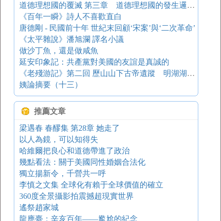
道德理想國的覆滅 第三章 道德理想國的發生邏輯:自由之沉沒 六、從道德理想走向政治神學——一個“暗含‘魔心’的教士”
《百年一瞬》詩人不喜歡直白
唐德剛 - 民國前十年 世紀末回顧‘宋案’與‘二次革命’
《太平雜說》潘旭瀾 譯名小議
做沙丁魚，還是做咸魚
延安印象記：共產黨對美國的友誼是真誠的
《老殘游記》第二回 歷山山下古帝遺蹤 明湖湖邊美人絕調
姨論摘要（十三）
推薦文章
梁遇春 春醪集 第28章 她走了
以人為鏡，可以知得失
哈維爾把良心和道德帶進了政治
幾點看法：關于美國同性婚姻合法化
獨立揚新令，千營共一呼
李慎之文集 全球化有賴于全球價值的確立
360度全景攝影拍震撼超現實世界
遙祭趙家城