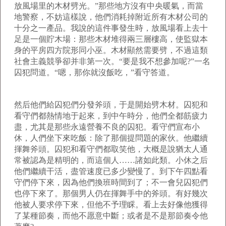
放風場里的木材劈光。”那些地方沒有中央暖氣，而當
地警察，不妨這樣說，他們消耗掉附近所有木材公司的
十分之一產品。我說的這件事發生時，放風場看上去十
足是一個貯木場：那些木材堆得兩三層樓高，使監獄本
身的平房四方院形同小巫。木材顯然需要劈，不過這類
社會主義競爭卻并非第一次。“要是我不想參加呢?”一名
囚犯問道。“嗯，那你就沒飯吃，”看守答道。
然后他們給囚犯們分發斧頭，于是開始劈木材。囚犯和
看守們都熱情地于起來，到中午時分，他們全都筋疲力
盡，尤其是那些永遠營養不良的囚犯。看守們宣布小
休，人們坐下來吃飯：除了那個提問題的家伙。他繼續
揮舞斧頭。囚犯和看守們都取笑他，大概是說猶太人通
常被認為是精明的，而這個人……諸如此類。小休之后
他們繼續干活，盡管速度已多少變慢了。到下午四點看
守們停下來，因為他們換班時間到了；不一會兒囚犯們
也停下來了。那個男人仍在揮舞手中的斧頭。有好幾次
他被人要求停下來，但他不予理睬。看上去好像他獲得
了某種節奏，而他不愿意中斷；或者是不是那節奏令他