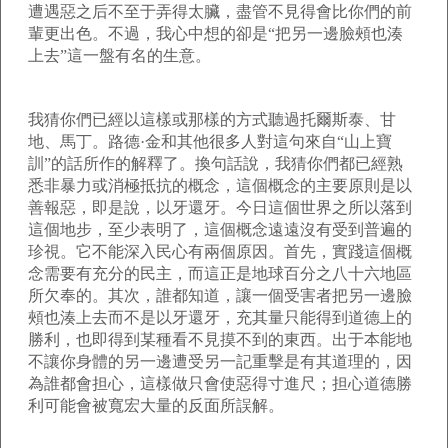
遭遇惡之后不至于弄得太臟，盡管不見得會比你們的前
輩更出色。不過，我心中想的卻是“把另一邊臉頰也湊
上去”這一盤有名的生意。
我猜你們已經以這樣或那樣的方式聽過托爾斯泰、甘
地、馬丁。路德·金和其他很多人對這句來自“山上寶
訓”的話所作的解釋了。換句話說，我猜你們都已經熟
悉非暴力或消極抵抗的概念，這個概念的主要原則是以
善報惡，即是說，以牙還牙。今日這個世界之所以落到
這個地步，至少表明了，這個概念遠遠沒有受到普遍的
珍視。它不能深入民心有兩個原因。首先，實踐這個概
念需要有充分的民主，而這正是地球百分之八十六地區
所欠奉的。其次，誰都知道，讓一個受害者把另一邊臉
頰也湊上去而不是以牙還牙，充其量只能得到道德上的
勝利，也即得到某種看不見摸不到的東西。出于本能地
不讓你身體的另一邊遭受另一記重擊是有其道理的，因
為誰都會担心，這樣做只會使惡得寸進尺；担心道德勝
利可能會被寬宏大量的反面所誤解。