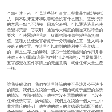
全部引述下來，可見這些詩行事實上與非暴力或消極抵
抗，與不以牙還牙和以善報惡沒有什么關系。這幾行詩
的意思一點也不消極，因為它表明。可以通過過量來使
惡變得荒唐；它表明，通過你大幅度的順從來壓垮惡的
要求，可使惡變得荒唐，從而把那種傷害變得毫無價
值。這種方法使受害者處于十分積極的位置，進入精神
侵略者的位置。在這里可以做到的勝利并不是道德上
的，而是生存上的勝利。那另一邊臉頰起到的作用并非
使敵人有犯罪感(這是他絕對可以消除的)，而是揭露他
五官感覺在整件事情上的毫無意義：就像任何大量生產
一樣。
讓我提醒你們，我們在這里談論的并不是涉及公平決斗
的情況。我們是在談論一個人一開始就處于無望的劣勢
的情況，在那種情況下他根本沒有還擊的機會，也沒有
任何優勢可言。換句話說，我們是在談論一個人一生中
非常黑暗的時刻，他對他的敵人的道德優越感既不能給
予他撫慰，他的敵人又太過于恬不知恥和沒有任何側隱