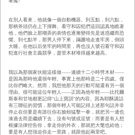
著魔?
在別人看來，他就像一個自動機器。到五點，到六點，
那柄斧頭仍在上下揮舞。看守和囚犯們這回認真地瞧著
他，他們臉上那嘲弄的表情也逐漸變得先是迷惑繼而恐
懼。到七點半，那男人停下來，蹣跚地走進牢房，倒頭
大睡。在他以后坐牢的時間里，再也沒人號召看守和囚
犯進行社會主義競爭，盡管木材堆得越來越高。
我以為那個家伙能這樣做——連續十二小時劈木材——
是因為那時他還很年輕。事實上他那時是二十四歲。僅
比你們略大。然而，我想他那天的行動可能還有另一個
理由。很可能這位年輕人——正因為他年輕——比托爾
斯泰和甘地都更記得“山上寶訓”的內容。因為耶酥講話
有三聯征的習慣，那個年輕人可能記得上述那句話并非
停止在但要是有誰往你右臉頰猛擊一拳，就把另一邊也
湊過去而是繼續下去，沒有句號或逗號：而要是有人想
根據法律控告你，拿走你的外衣，那就把大氅也給他；
要是有人想強迫你走一里路，就跟他起兩里吧。