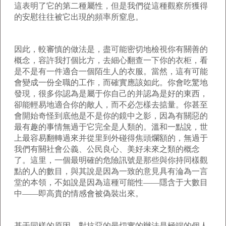
這表明了它的第二種屬性，但是我們從這種觀察所獲得
的安慰往往被它出現的頻率所窒息。
因此，較審慎的做法是，盡可能密切地檢視你有關善的
概念，容許我打個比方，去細心翻查一下你的衣柜，看
是不是有一件適合一個陌生人的衣服。當然，這有可能
會變成一份全職的工作，而確實應該如此。你會吃驚地
發現，很多你認為是屬于你自己的并認為是好的東西，
卻能輕易地適合你的敵人，而不必怎樣去掂量。你甚至
會開始奇怪到底他是不是你的鏡中之影，因為有關惡的
最有趣的事情無過于它完全是人類的。溫和一點說，世
上最容易翻轉過來并從里到外碰得焦頭爛額的，無過于
我們有關社會公義、公民良心、美好未來之類的概念
了。這里，一個最明確的危險訊號是那些與你持同樣觀
點的人的數目，與其說是因為一致的意見具有淪為一言
堂的本領，不如說是因為這種可能性——隱含于大數目
中——即高貴的情感會被偽裝出來。
基于同樣的原因，對抗惡的最切實的辦法是極端的個人