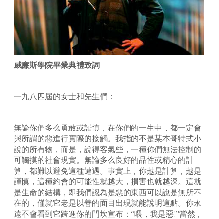
威廉斯學院畢業典禮致詞
一九八四屆的女士和先生們：
無論你們多么勇敢或謹慎，在你們的一生中，都一定會
與所謂的惡進行實際的接觸。我指的不是某本哥特式小
說的所有物，而是，說得客氣些，一種你們無法控制的
可觸摸的社會現實。無論多么良好的品性或精心的計
算，都難以避免這種遭遇。事實上，你越是計算，越是
謹慎，這種約會的可能性就越大，損害也就越深。這就
是生命的結構，即我們認為是惡的東西可以說是無所不
在的，僅就它老是以善的面目出現就能說明這點。你永
遠不會看到它跨進你的門坎宣布：“喂，我是惡!”當然，