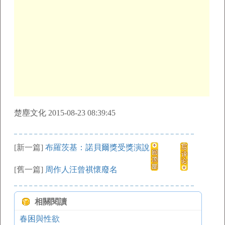
楚塵文化 2015-08-23 08:39:45
[新一篇]
布羅茨基：諾貝爾獎受獎演說
[舊一篇]
周作人汪曾祺懷廢名
相關閱讀
春困與性欲