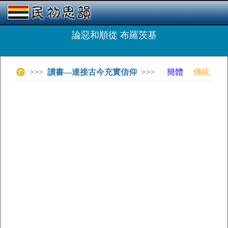
論惡和順從 布羅茨基
>>>
讀書—連接古今充實信仰
>>>
簡體
傳統