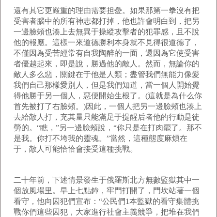
還有其它更嚴重的理由需要担憂。如果那第一拳沒有把
受害者腦中的所有神志都打掉，他也許會明白到，把另
一邊臉頰也湊上去無異于操縱攻擊者的犯罪感，且不說
他的報應。這樣一來道德勝利本身就不見得很道德了，
不僅因為受苦經常有自我陶醉的一面，還因為它使受害
者優越起來，即是說，勝過他的敵人。然而，無論你的
敵人多么惡，關鍵在于他是人類；盡管我們無能力像愛
我們自己那樣愛別人，但是我們知道，當一個人開始覺
得他勝于另一個人，惡便開始生根了。(這就是為什么你
首先被打了右臉頰。)因此，一個人把另一邊臉頰也湊上
去給敵人打，充其量只能滿足于提醒后者他的行動是徒
勞的。“瞧，”另一邊臉頰說，“你只是在打肉罷了。那不
是我。你打不垮我的靈魂。”當然，這種態度麻煩在
于，敵人可能恰恰會接受這種挑戰。
二十年前，下述情景發生于俄羅斯北方無數監獄其中一
個放風場里。早上七點鐘，牢門打開了，門坎站著一個
看守，他向囚犯們宣布：“公民們1本監獄的看守集體挑
戰你們這些囚犯，大家進行社會主義競爭，把堆在我們