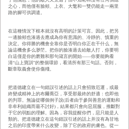
之心，而他僅有臉頰、上衣、大氅和一雙仍能走一兩里
路的腳可供調遣。
在這種情況下根本就沒有高明的計策可言。因此，把另
一邊臉頰也湊過去應成為你有意識的、冷靜的、慎重的
決定。你得勝的機會全靠你是否明白你正在干什么，無
論這機會多么渺茫。把你的臉湊過去給敵人打，你要明
白這僅是你的磨難和那句箴言的開始——你要能夠看
清“山上寶訓”的整個環節，看清所有那三句話。否則，
斷章取義會使你傷殘。
把道德建立在一句錯誤引述的話上只會招致厄運，或最
終變成精神上的布爾喬亞，享受那最終的舒適：也即他
的判罪。無論從哪個例子說(后者由于參與善意的運動和
非牟利組織而最不討好)，結果都只會向惡屈服，推斷對
于它的弱點的理解。因為，容我提醒你們，惡只能是人
類的。把道德建立在這句錯誤引述的話上并沒有為甘地
之后的印度帶來什么改變，除了它的政府的膚色。從一