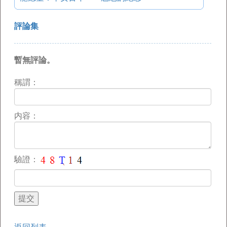
評論集
暫無評論。
稱謂：
内容：
驗證：