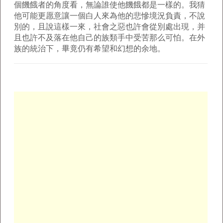
個饑餓者的角度看，無論誰使他饑餓都是一樣的。我猜
他可能更愿意讓一個白人來為他的悲慘境況負責，不說
別的，且說這樣一來，社會之惡也許會從別處出現，并
且也許不及落在他自己的族類手中受苦那么可怕。在外
族的統治下，畢竟仍有希望和幻想的余地。