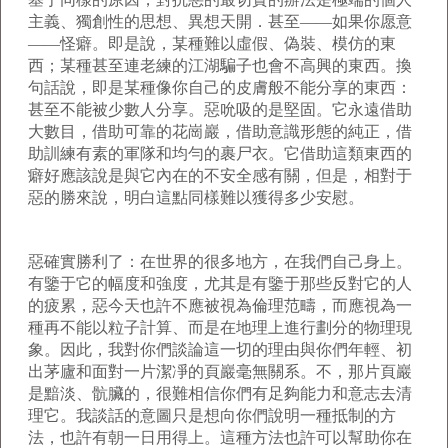
主義、獨創性的思想、異想天開．甚至——如果你愿意
——怪癖。即是說，某種難以虛假、偽裝、模仿的東
西；某種甚至連老練的江湖騙子也會不高興的東西。換
句話說，即是某種像你自己的皮膚般不能分享的東西：
甚至不能被少數人分享。惡吮吸的是堅固。它永遠借助
大數目，借助可靠的花崗巖，借助意識形態的純正，借
助訓練有素的軍隊和均勻的裹尸衣。它借助這類東西的
癖好應該說是與它內在的不安全感有關，但是，相對于
惡的勝來說，明白這點同樣難以獲得多少安慰。
惡確實勝利了：在世界的很多地方，在我們自己身上。
有鑒于它的幅度和強度，尤其是有鑒于那些反對它的人
的疲累，惡今天也許不應被視為倫理范疇，而應視為一
種再不能以粒子計算、而是在地理上進行劃分的物理現
象。因此，我對你們談論這一切的理由與你們年輕、初
出茅廬和面對一片潔凈的頁巖毫無關系。不，那片頁巖
是黯淡、骯臟的，很難相信你們有足夠能力和意志去清
理它。我談話的意圖只是想向你們說明一種抵制的方
法，也許有朝一日用得上。這種方法也許可以幫助你在