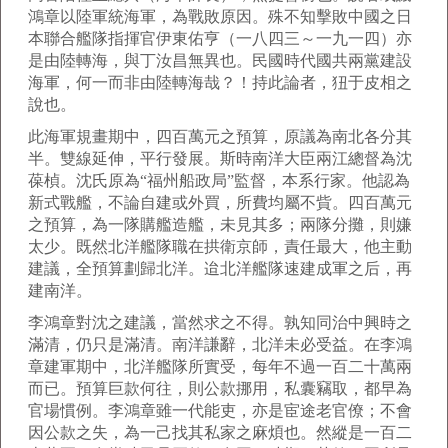
鴻章以陸軍統海軍，為戰敗原因。殊不知擊敗中國之日
本聯合艦隊指揮官伊東佑亨（一八四三～一九一四）亦
是由陸轉海，與丁汝昌無異也。民國時代國共兩黨建設
海軍，何一而非由陸轉海哉？！持此論者，狃于皮相之
說也。
此海軍規畫期中，四百萬元之預算，原議為南北各分其
半。雙線延伸，平行發展。斯時南洋大臣兩江總督為沈
葆楨。沈氏原為“福州船政局”監督，本系行家。他認為
新式戰艦，不論自建或外買，所費均屬不貲。四百萬元
之預算，為一隊購艦造艦，未見其多；兩隊分攤，則嫌
太少。既然北洋艦隊職在拱衛京師，責任最大，他主動
建議，全預算劃歸北洋。迨北洋艦隊速建成軍之后，再
建南洋。
李鴻章對沈之建議，當然求之不得。孰知同治中興時之
滿清，仍只是滿清。南洋謙辭，北洋未必受益。在李鴻
章建軍期中，北洋艦隊所實受，每年不過一百二十萬兩
而已。預算巨款何往，則公款挪用，私囊竊取，都早為
官場慣例。李鴻章雖一代能吏，亦是宦途老官僚；不會
因公款之失，為一己找其私家之麻煩也。然縱是一百二