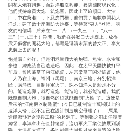
開花大炮有興趣，而對洋船沒興趣。要搞國防現代化，
他們就拚命買大炮，筑炮臺。因此上至旅順口、大沽
口，中在吳淞口，下及虎門柵，他們買了無數尊開花大
洋炮；建了數十座海防大炮臺，等待著“夷人”登陸。朋
友們相信嗎：后來在“一二八”（一九三二）、“八一
三”（一九三七）期間，我們在吳淞口大炮臺上，放得
震天價響的開花大炮，都還是遜清末葉的曾文正、李文
忠裝上去的呢！
炮是購自外洋。但是消耗量極大的炮彈、魚雷、水雷和
步槍，總應該自己造造吧！因此，在太平天國快被打平
前后，曾國藩當了兩江總督，左宗棠當了閩浙總督，他
二人乃在上海、福州（馬尾）、南京三地，分別招洋
匠，購洋機，自制洋軍火了。殊不知洋人是船炮不分
的。能造炮彈，就可造炮；能造炮，就必能造船。我們
既能自制大炮，很自然的也就能自制“火輪”了。這便是
后來的“江南機器制造廠”（今日已能制造十萬噸以上的
遠洋大輪，說不定已在設計制造航空母艦了）、“馬尾
造船廠”和“金陵兵工廠”的起源了。等到張之洞出任湖廣
總督，李鴻章出任直隸總督，這項軍火工業便擴展到漢
陽、天津和大連了。各地封疆大員也可乘乘自造的火輪