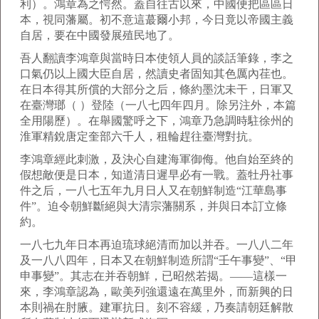
利）。鴻章為之愕然。蓋自往古以來，中國便把區區日
本，視同藩屬。初不意這蕞爾小邦，今日竟以帝國主義
自居，要在中國發展殖民地了。
吾人翻讀李鴻章與當時日本使領人員的談話筆錄，李之
口氣仍以上國大臣自居，然讀史者固知其色厲內荏也。
在日本得其所償的大部分之后，條約墨沈未干，日軍又
在臺灣瑯（ ）登陸（一八七四年四月。除另注外，本篇
全用陽歷）。在舉國驚呼之下，鴻章乃急調時駐徐州的
淮軍精銳唐定奎部六千人，租輪趕往臺灣對抗。
李鴻章經此刺激，及決心自建海軍御侮。他自始至終的
假想敵便是日本，知道清日遲早必有一戰。蓋牡丹社事
件之后，一八七五年九月日人又在朝鮮制造“江華島事
件”。迫令朝鮮斷絕與大清宗藩關系，并與日本訂立條
約。
一八七九年日本再迫琉球絕清而加以并吞。一八八二年
及一八八四年，日本又在朝鮮制造所謂“壬午事變”、“甲
申事變”。其志在并吞朝鮮，已昭然若揭。——這樣一
來，李鴻章認為，歐美列強還遠在萬里外，而新興的日
本則禍在肘腋。建軍抗日。刻不容緩，乃奏請朝廷解散