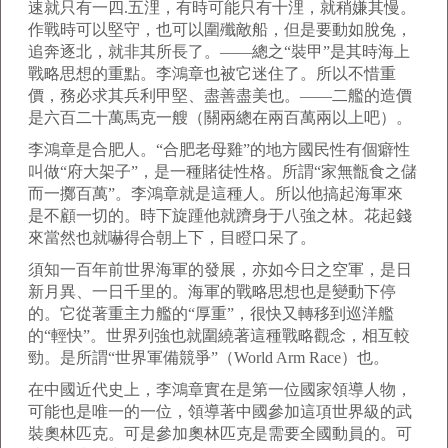
速就只有一四.五浬，有時可能只有十浬，就稍嫌其慢。
作戰時可以堅守，也可以圍殲敵船，但是要動如脫兔，
追奔逐北，就非其所長了。——總之“裝甲”是其時海上
戰略思想的重點。李鴻章也被它迷住了。所以不惜重
價，務必求其兵利甲堅、盡善盡美也。——二艦的造價
是六百二十萬馬克一艘（關兩總在兩百萬兩以上吧）。
李鴻章是合肥人。“合肥老母雞”的地方國民性有個癖性
叫做“府大架子”，是一種賭徒性格。所謂“家無甑食之儲
而一擲百萬”。李鴻章就是這種人。所以他搞起海軍來
是不顧一切的。時下旋踵他就躋身于八強之林。花起錢
來當然也就嚇得合朝上下，目瞪口呆了。
須知一百年前世界海軍的發展，亦如今日之空軍，是日
新月異、一日千里的。海軍的戰略思想也是變動下停
的。它從著重主力艦的“厚重”，很快又轉移到巡洋艦
的“輕快”。世界列強也就圍繞著這種戰略觀念，相互較
勁。是所謂“世界軍備競爭”（World Arm Race）也。
在中國近代史上，李鴻章實在是第一位國家領導人物，
可能也是唯一的一位，領導著中國參加這項世界級的武
裝奧林匹克。可是參加奧林匹克是需要全國動員的。可