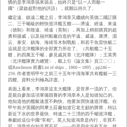
憐的是李鴻章搞來搞去，始終只是“以一人而敵一
國”（梁啟超對他的評語），就難以持久了。
繼定遠、鎮遠二艦之后，李鴻章又繼續向英德二國訂購
二、三干噸級的輕快巡洋艦五艘——濟遠、經遠、來遠
（德制）和致遠、靖遠（英制），再加上稍前購買的超
勇和揚威，以及福州船廠自造的平遠、威遠、康濟、湄
云、泰安、鎮海、海靖等木制戰船，和若干魚雷快艇二
這就是北洋艦隊的全部實力所在了。（共船艦二十五
艘，約四萬五千噸，參見戚其章《北洋艦隊》；王英男
〈北洋艦隊實力總覽〉，載上引《論文集》頁三〇〇；
或Rawlinson 前書List of ships，1860～1895，pp246～
259. 作者查明甲午之前三十五年中清海軍共有艦艇一三
四艘。資料分列極為詳盡。）
表面上看來，李鴻章這支大艦隊，是世界一流的了。但
是親自參加這項軍備競賽的李鴻章本人是知彼知己的。
他知道他的艦艇速度不夠快。他要加買快速巡洋艦。在
甲午前夕英國的阿摩土莊廠知道它老主顧的脾胃，特以
新近下水的世界最快、時速二十三浬的四千噸巡洋艦，
奉獻給這位中國“宰相”。英人知道鴻章是內行，非買不
可；鴻章也自知非買不可。——但是四化沒有五化，就