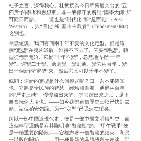
杜子之言，深得我心。杜教授為今日華裔最突出的“五
四后”的學者和思想家。非一般保守的所謂“國學大師”所
可同日而語。——這也是“現代化”和“超西化”（Post -
Western），與“僵化”和“基本主義者”（Fundamentalists）
之別也。
長話短說。我們有個兩千年不變的文化定型。但是這
個“定型”在鴉片戰后，維持不下去了。它要“轉型”。轉
型從“變”開始。它從“千年不變”，忽然地弄得“十年一
變”。連變二十變。窮則變、變則通。變它兩百年，變
出一個新的“定型”來。然后它又可以千年不變了。
或問：這新的定型是什么個模式呢？曰：吾不能確知
也。它將是全民族的智慧、經驗和血淚，通過兩百年
的“歷史三峽”，慢慢熬出來的。等它熬出來之后，足下
自會恍然大悟也。——如今我們這個歷史三峽已快到盡
頭。諸位稍安勿躁。另一“定型”已隱然在望矣。
所以一部中國近現代史，便是一部中國文明轉型史，而
這個轉型運動是有其顯明地“階段性”的。“甲午戰爭”便
是一極重要的階段——它標志著一個階段的結束，和另
一階段的開始。——用一種最新的具體語言來表達，那