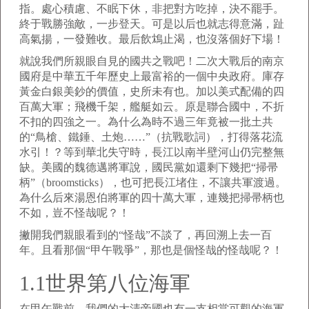
指。處心積慮、不眠下休，非把對方吃掉，決不罷手。
終于戰勝強敵，一步登天。可是以后也就志得意滿，趾
高氣揚，一發難收。最后飲鴆止渴，也沒落個好下場！
就說我們所親眼自見的國共之戰吧！二次大戰后的南京
國府是中華五千年歷史上最富裕的一個中央政府。庫存
黃金白銀美鈔的價值，史所未有也。加以美式配備的四
百萬大軍；飛機千架，艦艇如云。原是聯合國中，不折
不扣的四強之一。為什么為時不過三年竟被一批土共
的“鳥槍、鐵錘、土炮……”（抗戰歌詞），打得落花流
水引！？等到華北失守時，長江以南半壁河山仍完整無
缺。美國的魏德邁將軍說，國民黨如還剩下幾把“掃帚
柄”（broomsticks），也可把長江堵住，不讓共軍渡過。
為什么后來湯恩伯將軍的四十萬大軍，連幾把掃帚柄也
不如，豈不怪哉呢？！
撇開我們親眼看到的“怪哉”不談了，再回溯上去一百
年。且看那個“甲午戰爭”，那也是個怪哉的怪哉呢？！
1.1世界第八位海軍
在甲午戰前，我們的大清帝國也有一支相當可觀的海軍