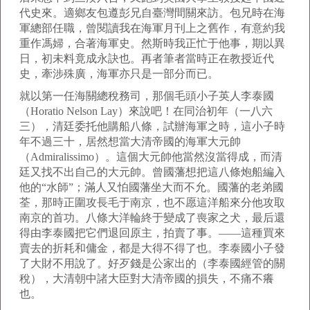
代史來。適鄉友包遵彭兄自臺灣間關來訪。包兄時在海
軍總部任職，曾閱讀我在海軍月刊上之舊作，有意約我
重作馮婦，合著海軍史。然斯時我正忙于他事，期以異
日，初未料竟成永訣也。再者筆者當時正在教授近代
史，牽涉殊廣，海軍亦只是一部分而已。
就以第一任海關總稅務司，那個毛頭小子英人李泰國
（Horatio Nelson Lay）來說吧！在同治初年（一八六
三），清廷委托他購船八條，試辦海軍之時，這小子時
年不過三十，居然想當大清帝國的海軍大元帥
（Admiralissimo）。這個大元帥他當然沒當得成，而清
廷又找不出自己的大元帥。曾國藩想把這八條炮船編入
他的“水師”；滿人又怕國藩坐大而不允。國藩的老弟國
荃，那時正圍攻長毛于南京，也不愿這洋船來分他攻取
南京的首功。八條大洋輪終于變成了喪家之犬，最后還
得由李泰國把它們退回原主，拍賣了事。——這種買來
賣去的折耗和傭金，都是大得不得了也。李泰國小子發
了大財不用說了。好歹錢是公家出的（李泰國經管的關
稅），大清朝中諸大臣對大清帝國的損失，不痛不癢
也。