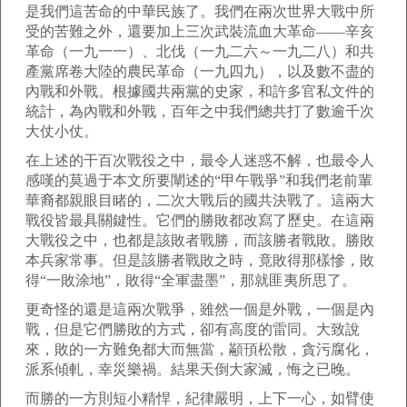
是我們這苦命的中華民族了。我們在兩次世界大戰中所
受的苦難之外，還要加上三次武裝流血大革命——辛亥
革命（一九一一）、北伐（一九二六～一九二八）和共
產黨席卷大陸的農民革命（一九四九），以及數不盡的
內戰和外戰。根據國共兩黨的史家，和許多官私文件的
統計，為內戰和外戰，百年之中我們總共打了數逾千次
大仗小仗。
在上述的干百次戰役之中，最令人迷惑不解，也最令人
感嘆的莫過于本文所要闡述的“甲午戰爭”和我們老前輩
華裔都親眼目睹的，二次大戰后的國共決戰了。這兩大
戰役皆最具關鍵性。它們的勝敗都改寫了歷史。在這兩
大戰役之中，也都是該敗者戰勝，而該勝者戰敗。勝敗
本兵家常事。但是該勝者戰敗之時，竟敗得那樣慘，敗
得“一敗涂地”，敗得“全軍盡墨”，那就匪夷所思了。
更奇怪的還是這兩次戰爭，雖然一個是外戰，一個是內
戰，但是它們勝敗的方式，卻有高度的雷同。大致說
來，敗的一方難免都大而無當，顢頇松散，貪污腐化，
派系傾軋，幸災樂禍。結果天倒大家滅，悔之已晚。
而勝的一方則短小精悍，紀律嚴明，上下一心，如臂使