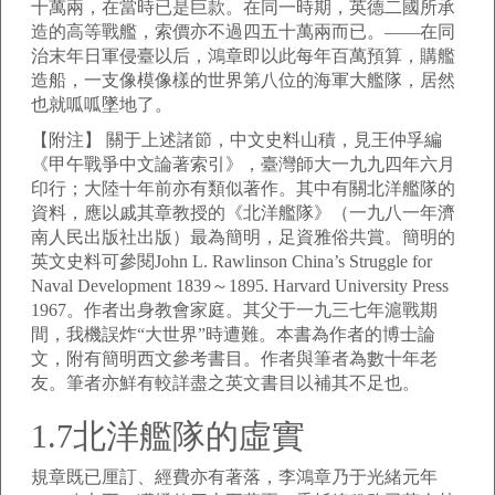
十萬兩，在當時已是巨款。在同一時期，英德二國所承
造的高等戰艦，索價亦不過四五十萬兩而已。——在同
治末年日軍侵臺以后，鴻章即以此每年百萬預算，購艦
造船，一支像模像樣的世界第八位的海軍大艦隊，居然
也就呱呱墜地了。
【附注】 關于上述諸節，中文史料山積，見王仲孚編
《甲午戰爭中文論著索引》，臺灣師大一九九四年六月
印行；大陸十年前亦有類似著作。其中有關北洋艦隊的
資料，應以戚其章教授的《北洋艦隊》（一九八一年濟
南人民出版社出版）最為簡明，足資雅俗共賞。簡明的
英文史料可參閱John L. Rawlinson China’s Struggle for
Naval Development 1839～1895. Harvard University Press
1967。作者出身教會家庭。其父于一九三七年滬戰期
間，我機誤炸“大世界”時遭難。本書為作者的博士論
文，附有簡明西文參考書目。作者與筆者為數十年老
友。筆者亦鮮有較詳盡之英文書目以補其不足也。
1.7北洋艦隊的虛實
規章既已厘訂、經費亦有著落，李鴻章乃于光緒元年