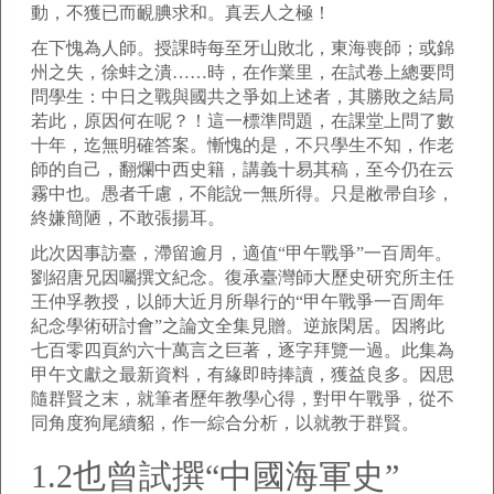
動，不獲已而靦腆求和。真丟人之極！
在下愧為人師。授課時每至牙山敗北，東海喪師；或錦
州之失，徐蚌之潰……時，在作業里，在試卷上總要問
問學生：中日之戰與國共之爭如上述者，其勝敗之結局
若此，原因何在呢？！這一標準問題，在課堂上問了數
十年，迄無明確答案。慚愧的是，不只學生不知，作老
師的自己，翻爛中西史籍，講義十易其稿，至今仍在云
霧中也。愚者千慮，不能說一無所得。只是敝帚自珍，
終嫌簡陋，不敢張揚耳。
此次因事訪臺，滯留逾月，適值“甲午戰爭”一百周年。
劉紹唐兄因囑撰文紀念。復承臺灣師大歷史研究所主任
王仲孚教授，以師大近月所舉行的“甲午戰爭一百周年
紀念學術研討會”之論文全集見贈。逆旅閑居。因將此
七百零四頁約六十萬言之巨著，逐字拜覽一過。此集為
甲午文獻之最新資料，有緣即時捧讀，獲益良多。因思
隨群賢之末，就筆者歷年教學心得，對甲午戰爭，從不
同角度狗尾續貂，作一綜合分析，以就教于群賢。
1.2也曾試撰“中國海軍史”