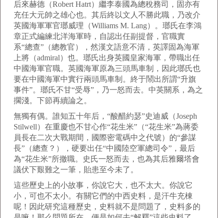
后來赫德（Robert Hatrt）繼李泰國為總稅務司，固亦有
充任大元帥之雄心也。其后終以文人不勝此職，乃改介
英國海軍軍官瑯威理（Williams M. Lang）。瑯氏在李鴻
章正式編練北洋海軍時，自認出任副提督，官職實
系“總查”（總教官），然漢文語意不清，英譯固為海軍
上將（admiral）也。瑯氏出身英國皇家海軍，帶職出任
中國海軍官職。英國海軍原為三頭馬車制，因此瑯氏也
要在中國海軍中實行兩頭馬車制。終于鬧出所謂“升旗
事件”。瑯氏不甘“受辱”，乃一怒而去。中英關系，為之
擱淺。下節再續論之。
無獨有偶。誰知五十年后，“酸醋約瑟”史迪威（Joseph
Stilwell）在重慶也不甘心作“花生米”（“花生米”為蔣委
員長在二次大戰期間，國際密電碼中之代號）的“參謀
長”（總查？），硬要出任“中國陸空軍總司令”，最后
為“花生米”所撤職。史氏一怒而去，也為其后雅爾塔會
議伏下艱難之一筆，貽患至今未了。
這些歷史上的小故事，你說它大，也不太大。你說它
小，可也不太小。有關它們的中西史料，是汗牛充棟
呢！因此研究這種歷史，史料就不是問題了，史料多的
是嘛！那么問題所在，便是如何去“解釋”這些史料了。