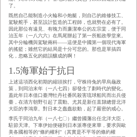
了。
既然自己能制造小火輪和小炮艇，則自己的維修技工、
駕駛舵手，甚至設計監造的工程師，也就勢在必有了。
因此那位有遠見、有魄力而廉潔奉公的左宗棠，便于同
治五年（一八六六）在馬尾辦起了第一所船政學堂來。
其中分輪機與駕駛兩科——這便是中國第一個現代海軍
的搖籃；雖然它的結局是十分可悲的。那也是單搞四
化，忽略五化的錯誤釀成的啊！
1.5海軍始于抗日
上述這項西化初期的縮頭挨打，守株待兔的旱烏龜政
策，到同治末年（一八七四）卻發生了劃時代的變化。
蓋此年日本借口臺灣牡丹社番民殺害琉球船民而出兵侵
臺，在清方朝野引起了震動。尤其是新任直隸總督北洋
大臣的李鴻章。對日本之蠢蠢欲動，起了嚴密的戒心。
李氏于同治九年（一八七〇）繼曾國藩出任北洋大臣，
駐節天津。下車伊始便碰到日本派專使來華，要求與歐
美各國相等的“條約權利”（其實是不平等的條約權