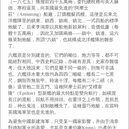
（一八七五）獲撥款四十五萬兩，委托總稅務司英人赫
德，專程返英，向英國最先進的“阿摩士
莊”（Armstrong）船廠，訂購艦艇四艘。這便是后來北
洋艦隊里的鎮東、鎮西、鎮南、鎮北，一式四船的標準
炮艇了。后來李鴻章以其船炮新穎犀利，造價低廉（每
艘十五萬兩），因此又加購兩條——鎮中、鎮邊。這六
條英制炮艇，所謂“六鎮”，也就構成北洋艦隊的雛形
了。
六艦原是分別建造的。它們的噸位、炮力等等，都不可
能絕對相同。中西史料記錄，亦確有差異；史家亦難復
考。伹大致說來，它們是屬于同一級的，則無可非議
也。六艦排水量大致均為四四〇噸級；艦長二一七英
尺，鋼殼而無裝甲。時速十浬。每艦有二十二磅（火
藥）退管炮二至五門。這種阿摩士莊的“艾樸塞
隆”（Epsilon）型新艦的最大特點是雙向航行，如橫渡
長江的渡船，回航不用掉頭。在重洋之上作戰，忽前忽
后，神出鬼沒，就制敵機先了。這種靈巧炮艇，在當時
英國海軍里也是先進的。
為避免中國新建海軍，只受某一國家影響，并由于鴻章
對德制軍火的喜愛，尤其是克虜伯廠Krupp）出產的大