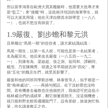
所以當李鴻章在歐洲大買其艦艇時，他需要大批專才來
當“監工”；來“接艦”時，這批南洋培訓的海軍學生，就
可以大派其用場；他在天津自辦其水師學堂（一八八
一），也就不愁沒有師資了。
1.9嚴復、劉步蟾和黎元洪
且舉幾位“馬尾一期”的佼佼者，讓大家結識結識：
馬尾一期生，以第一名入校，可能也是第一名結業者，
名為嚴宗光。他后來改名嚴復（一八五四～一九二
一），則康有為、梁啟超、張之洞、翁同和、譚嗣同、
載湉、乃至陳獨秀、胡適之等早期就丟掉“四化”，專
搞“五化”的魏京生們，就受其影響了。
嚴復和他的同班同學劉步蟾、林泰曾等人，似乎都是一
窩“格林威治”。——再插句閑話。在下沒鈔票也沒時
間。若有機會去倫敦也住他個把月，我保證可把這批小
格林威治們的成績單，翻它個簍底朝天。沒這個機會，
就只能和野史館長擺擺龍門了。設有差錯，旅途匆忙執
筆，尚乞讀者教正之也。