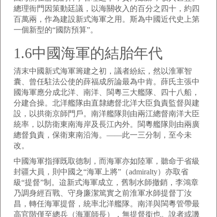
總理衙門因策動廷議，以海關收入的百分之四十，約四
百萬兩，作為建設新式海軍之用。斯為中國近代史上第
一個新型的“國防預算”。
1.6中國海軍的結胎年代
清末中國新式海軍籌建之初，議者紛紜，然以淮軍智
囊、曾任駐法公使的薛福成所論最為中肯。薛氏主張中
國海軍應分成北洋、南洋、閩粵三大艦隊、四十八船，
分建合操。北洋艦隊由直隸總督北洋大臣負責監督與建
設，以拱衛京師門戶。南洋艦隊則由兩江總督南洋大臣
統率，以防衛東南海岸及長江內外。閩粵艦隊則由兩廣
總督負責，保衛東南沿海。——此一三分制，至今未
改。
中國海軍指揮既取德制，而海軍亦如陸軍，聽命于省級
封疆大員，則中國之“海軍上將”（admiralty）亦取省
級“提督”制。迨新式海軍成立，舊制水師撤銷，李鴻章
乃調身經百戰、守身廉潔篤實之前淮軍水師提督丁汝
昌，轉任海軍提督，統率北洋艦隊。南洋與閩粵管帶最
高官階僅至總兵（海軍師長），無提督銜也。說者或譏