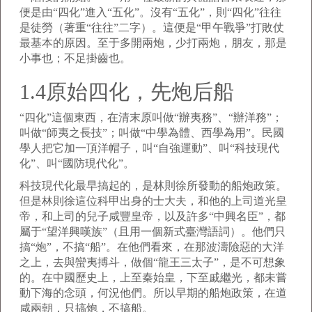
便是由“四化”進入“五化”。沒有“五化”，則“四化”往往
是徒勞（著重“往往”二字）。這便是“甲午戰爭”打敗仗
最基本的原因。至于多開兩炮，少打兩炮，朋友，那是
小事也；不足掛齒也。
1.4原始四化，先炮后船
“四化”這個東西，在清末原叫做“辦夷務”、“辦洋務”；
叫做“師夷之長技”；叫做“中學為體、西學為用”。民國
學人把它加一頂洋帽子，叫“自強運動”、叫“科技現代
化”、叫“國防現代化”。
科技現代化最早搞起的，是林則徐所發動的船炮政策。
但是林則徐這位科甲出身的士大夫，和他的上司道光皇
帝，和上司的兒子咸豐皇帝，以及許多“中興名臣”，都
屬于“望洋興嘆族”（且用一個新式臺灣語詞）。他們只
搞“炮”，不搞“船”。在他們看來，在那波濤險惡的大洋
之上，去與蠻夷搏斗，做個“龍王三太子”，是不可想象
的。在中國歷史上，上至秦始皇，下至戚繼光，都未嘗
動下海的念頭，何況他們。所以早期的船炮政策，在道
咸兩朝，只搞炮，不搞船。