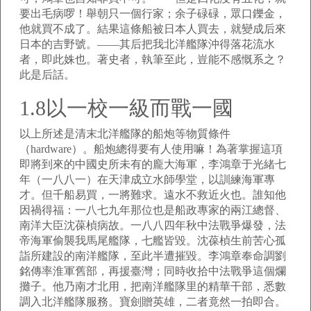
要出毛病啰！舉朝只一個行家；余子碌碌，眾口鑠金，
他就買不成了。結果這條船被日本人買去，就變成后來
日本的吉野號。——其后把我北洋艦隊沖得落花流水
者，即此姝也。著史者，執筆至此，豈能不感慨系之？
此是后話。
1.8以一校一級而戰一國
以上所述是清末北洋艦隊的船炮等物質條件
（hardware）。船炮總得要有人使用嘛！為著掌握這項
即將到來的中國史所未有的龐大海軍，李鴻章于光緒七
年（一八八一）在天津成立水師學堂，以訓練海軍專
才。但千船易買，一將難求。遠水不救近火也。誰知他
因禍得福：一八七九年那位也是船政專家的兩江總督、
南洋大臣沈葆楨病故。一八八四年秋中法戰爭爆發，法
帝海軍偷襲我馬尾艦隊，七艦皆毀。沈葆楨生前苦心孤
詣所建設的南洋艦隊，至此半遭摧毀。李鴻章奉命調劉
銘傳率淮軍舊部，再援臺灣；同時收拾中法戰爭這個爛
攤子。他乃南才北用，把南洋艦隊里的精華干部，悉數
調入北洋艦隊服務。寶劍贈英雄，二者竟然一拍即合。