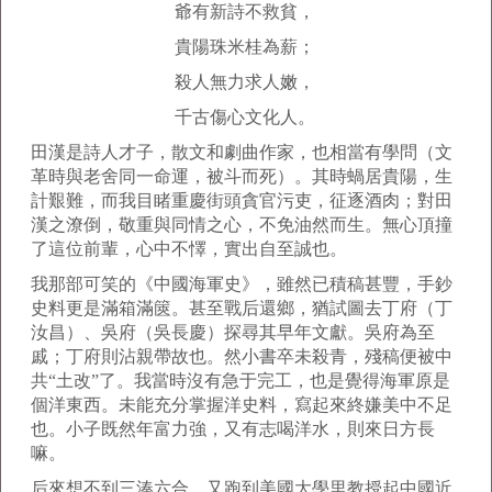
爺有新詩不救貧，
貴陽珠米桂為薪；
殺人無力求人嫩，
千古傷心文化人。
田漢是詩人才子，散文和劇曲作家，也相當有學問（文
革時與老舍同一命運，被斗而死）。其時蝸居貴陽，生
計艱難，而我目睹重慶街頭貪官污吏，征逐酒肉；對田
漢之潦倒，敬重與同情之心，不免油然而生。無心頂撞
了這位前輩，心中不懌，實出自至誠也。
我那部可笑的《中國海軍史》，雖然已積稿甚豐，手鈔
史料更是滿箱滿篋。甚至戰后還鄉，猶試圖去丁府（丁
汝昌）、吳府（吳長慶）探尋其早年文獻。吳府為至
戚；丁府則沾親帶故也。然小書卒未殺青，殘稿便被中
共“土改”了。我當時沒有急于完工，也是覺得海軍原是
個洋東西。未能充分掌握洋史料，寫起來終嫌美中不足
也。小子既然年富力強，又有志喝洋水，則來日方長
嘛。
后來想不到三湊六合，又跑到美國大學里教授起中國近