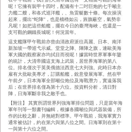
呢！它擁有裝甲十四吋，配備有十二吋巨炮的七千噸主
力艦二艘，和各式巡洋艦，、魚雷艇數十條。每次操演
起來，擺出“蛇陣”，也是檣櫓如云，旌旗蔽空，氣勢非
凡呢！如把這些船艦，擺在今日的臺灣海峽，也還是一
支可觀的鋼鐵長城呢！何況當年。
這支艦隊甲午戰前亦曾由清政府派往高麗、日本、南洋
新加坡一帶巡弋示威。堂堂之陣、陣陣之旗，連歐美海
軍大國的觀察家亦均拭目而視呢！據當時世界軍事年鑒
的統計，大清帝國這支海上武裝，居世界海軍的第八
位。排名僅次于英美俄德法西意七大列強。此時日本亦
雇有大批歐美專才，訂購船艦，銳意發展海軍。然在甲
午前夕，日本海軍全部噸位炮位及海戰潛力，實遠落我
后；在世界排名僅為第十六位。按資料分析，清日對
陣，日海軍斷非我之敵手也。
【附注】 其實所謂世界列強海軍排位問題，只是當年海
軍年刊等一類書刊編輯，根據各國噸位與武器裝備，所
作的比較之辭，并無絕對標準。甲午戰前，我海軍實力
通常被估計，約在第六與第八位之間。日海軍則在第十
一與第十六位之間。