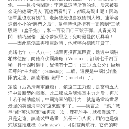
炮。——且掃句閑話：李鴻章這時所買的炮，后來被賽
金花的德國“男友”瓦德西看到了，都嘆為觀止呢！因為
德軍里也沒有幾門。老蔣總統也喜歡德制大炮。連筆者
這個小小的“將門之后”，童年時也曾擁有一支德制“三號
駁殼”（盒子炮），和一百發四〇三號子彈。其青光閃
閃，精巧絕倫，至今夢寐思之；兒時最愛的玩具嘛！
——因此當鴻章再獲巨款時，他就轉向德國訂貨了。
光緒七年（一八八一）鴻章再投百萬巨資，透過中國駐
柏林使館，向德商伏爾鏗廠（Vulcan），訂購七千四百
噸，具十四吋裝甲，配備有十二吋（三〇·五公分）巨炮
四尊的“主力艦”（battleship）二艘。這便是中國北洋艦
隊的定遠、鎮遠兩艘“鐵甲”（ironclad）了。
定遠（后為清海軍旗艦）、鎮遠二主力艦，是當時五大
洋中最新型的戰艦。此二艦成為我海軍主力之后，再加
上若干輔助艦艇，中國海軍的戰斗力，就超過當時世界
最強的英國海軍的“遠東艦隊”了。——換言之，“鴉片戰
爭”或“英法聯軍”如再來一次，鹿死誰手，就很難說了。
只是定遠、鎮遠裝甲過重，船長三〇八呎，用的也是復
式螺旋推進機（twin stew），可以雙向航行。它們的時