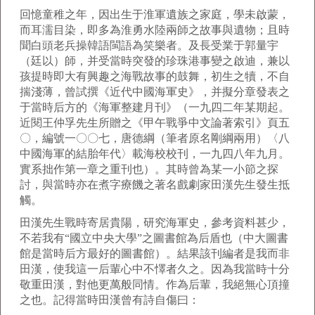
回憶童稚之年，因出生于淮軍遺族之家庭，學未啟蒙，
而耳濡目染，即多為淮勇水陸兩師之故事與遺物；且時
聞白頭老兵操韓語閩語為笑樂者。及長受業于郭量宇
（廷以）師，并受當時突發的珍珠港事變之啟迪，兼以
孩提時即大有興趣之海戰故事的鼓舞，初生之犢，不自
揣淺薄，曾試撰《近代中國海軍史》，并擬分章發表之
于當時后方的《海軍整建月刊》（一九四二年某期起。
近閱王仲孚先生所贈之《甲午戰爭中文論著索引》頁五
〇，編號一〇〇七，唐德綱（筆者原名剛綱兩用）〈八
中國海軍的結胎年代〉載海校校刊，一九四八年九月。
實系拙作第一章之重刊也）。其時曾為某一小節之探
討，與當時亦在煮字療饑之著名戲劇家田漢先生發生抵
觸。
田漢先生戰時寄居貴陽，研究海軍史，參考資料甚少，
不若我有“國立中央大學”之圖書館為后盾也（中大圖書
館是當時后方最好的圖書館）。結果該刊編者是我而非
田漢，使我這一后輩心中不懌者久之。因為我當時十分
敬重田漢，對他更萬般同情。作為后輩，我絕無心頂撞
之也。記得當時田漢曾有詩自傷曰：