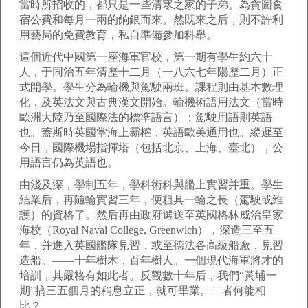
當時所招收的，都只是一些清寒之家的子弟。為貪圖食
宿公費和每月一兩的餉銀而來。然既來之后，則不許利
用藝局的免費教育，私自準備參加科舉。
這個近代中國第一座海軍官校，第一期有學生約六十
人，于同治五年清歷十二月（一八六七年陽歷二月）正
式開學。學生分為輪機與駕駛兩班。課程則由基本數理
化，及英法文與古典漢文開始。輪機術語用法文（當時
歐洲大陸乃至國際法的標準語言）；駕駛用語則英語
也。蓋斯時英國掌海上霸權，英語歐美通用也。縱遲至
今日，國際機場指揮塔（包括北京、上海、臺北），公
用語言仍為英語也。
由淺及深，學制五年，學科術科與艦上實習并重。學生
結業后，再隨輪實習三年，便粗具一輪之長（駕駛或維
護）的資格了。然后再由政府選送至英國格林威治皇家
海校（Royal Naval College, Greenwich），深造三至五
年，并進入英國艦隊見習，或至德法各高級船廠，見習
造船。——十年樹木，百年樹人。一個現代海軍將才的
培訓，其嚴格有如此者。反觀數十年后，我們“黃埔一
期”搞三五個月的稍息立正，就可畢業。二者何能相
比？