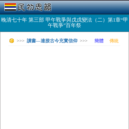
晚清七十年 第三部 甲午戰爭與戊戌變法（二）第1章“甲
午戰爭”百年祭
>>>
讀書—連接古今充實信仰
>>>
簡體
傳統