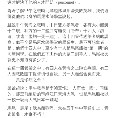
這才解決了他的人才問題（personnel）。
為著了解甲午之戰時北洋艦隊里那些失敗英雄，我們還
得從他們出身的馬尾水師學堂說起。
且說甲午黃海之戰時，中日雙方參戰者，各有大小艦艇
十二艘。我方的十二艦共有艦長（管帶）十四人（鎮
遠、致遠二艦均一死一繼）。這十四管帶經筆者約略調
查，似乎全是馬尾水師學堂的畢業生。最不可想象者
是，他們十四人中，至少有十人是馬尾船校“第一期”的
同班同學。在他們底下工作的大副二副等人，馬尾校友
就更不知道有多少了。
在這十四管帶之中，有四人在黃海之上陣亡殉國。有三
人因戰敗隨丁提督憤恨自殺。另一人顯然含寃而死。
——真是慘烈之至！
梁啟超說：甲午戰爭是李鴻章“以一人而敵一國”。同樣
的，那空前絕后的鴨綠江口黃海大戰，也是馬尾船校以
一校一級而大戰日本一國呢！
馬尾！馬尾！我為爾歡呼。您在五千年中華通史上，青
史留名，永垂不朽！