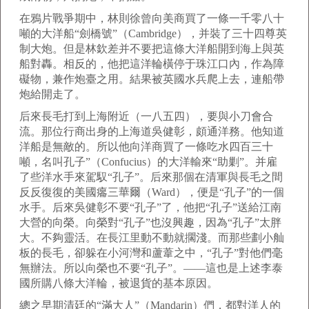
在鴉片戰爭期中，林則徐曾向美商買了一條一千零八十
噸的大洋船“劍橋號”（Cambridge），并裝了三十四尊英
制大炮。但是林欽差并不要把這條大洋船開到海上與英
船對轟。相反的，他把這洋輪橫停于珠江口內，作為障
礙物，兼作炮臺之用。結果被英國水兵爬上去，連船帶
炮給開走了。
后來長毛打到上海附近（一八五四），要與小刀會合
流。那位行商出身的上海道吳健彰，頗通洋務。他知道
洋船是無敵的。所以他向洋商買了一條吃水四百三十
噸，名叫孔子”（Confucius）的大洋輸來“助剿”。并雇
了些洋水手來駕馭“孔子”。后來那個在清軍與長毛之間
反反復復的美國癟三華爾（Ward），便是“孔子”的一個
水手。后來吳健彰不要“孔子”了，他把“孔子”送給江南
大營的向榮。向榮對“孔子”也沒興趣，因為“孔子”太胖
大。不夠靈活。在長江里動不動就擱淺。而那些劃小舢
板的長毛，卻躲在小河灣和蘆葦之中，“孔子”對他們毫
無辦法。所以向榮也不要“孔子”。——這也是上述李泰
國所購八條大洋輪，被退貨的基本原因。
總之早期清廷的“滿大人”（Mandarin）們，都對洋人的