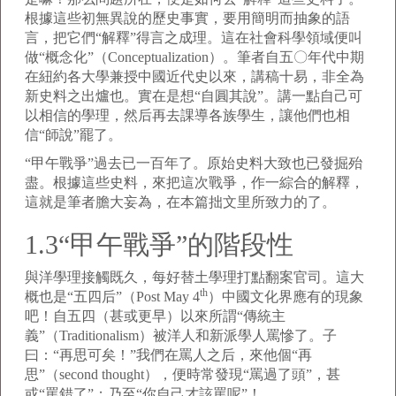
根據這些初無異說的歷史事實，要用簡明而抽象的語
言，把它們“解釋”得言之成理。這在社會科學領域便叫
做“概念化”（Conceptualization）。筆者自五〇年代中期
在紐約各大學兼授中國近代史以來，講稿十易，非全為
新史料之出爐也。實在是想“自圓其說”。講一點自己可
以相信的學理，然后再去課導各族學生，讓他們也相
信“師說”罷了。
“甲午戰爭”過去已一百年了。原始史料大致也已發掘殆
盡。根據這些史料，來把這次戰爭，作一綜合的解釋，
這就是筆者膽大妄為，在本篇拙文里所致力的了。
1.3“甲午戰爭”的階段性
與洋學理接觸既久，每好替土學理打點翻案官司。這大
th
概也是“五四后”（Post May 4
）中國文化界應有的現象
吧！自五四（甚或更早）以來所謂“傳統主
義”（Traditionalism）被洋人和新派學人罵慘了。子
曰：“再思可矣！”我們在罵人之后，來他個“再
思”（second thought），便時常發現“罵過了頭”，甚
或“罵錯了”；乃至“你自己才該罵呢”！