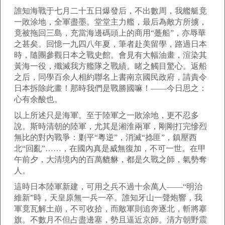
誰知海戰于七月二十五日爆發后，不出數周，我艦艇竟
一敗涂地，全軍盡墨。堂堂主力艦，最后為敵方所擄，
竟被拖回三島，充當海邊碼頭上的商用“躉船”，亦辱華
之甚矣。回憶一九四八年夏，筆者赴美留學，路過日本
時，隨團參觀日本之戰史館。會見有大幅油畫，渲染其
黃海一役，殲滅我方艦隊之戰績。睹之觸目驚心。返船
之后，同學百余人相約聯名上書南京國民政府，請責令
日本拆除此畫！那時我們是戰勝國嘛！——今日思之：
心有余酸也。
以上所述只是海軍。至于陸軍之一敗涂地，更不忍多
說。斯時清朝的陸軍，尤其是湘淮兩軍，剛剛打完慘烈
無比的對內戰爭：剿平“粵逆”，消滅“捻匪”，鎮壓西
北“回亂”……，在國內真是威無復加，不可一世。在甲
午前夕，大清境內的百萬貔貅，都是久戰之師，氣勢奪
人。
這時日本陸軍新建，可用之兵不過十余萬人——“明治
維新”時，天皇原無一兵一卒。誰知牙山一聲炮響，我
軍竟瓦解土崩，不可收拾，而敵軍則追奔逐北，斬將搴
旗。不數月不但占盡邊塞，勢且逼近京師。清方朝野震