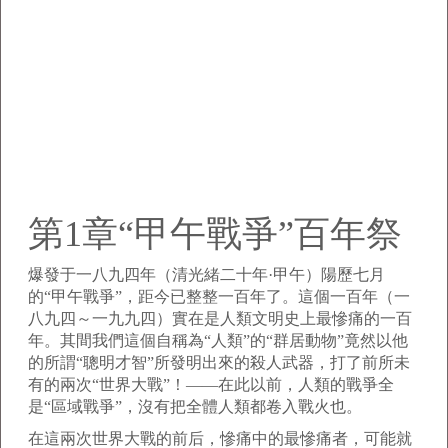
第1章“甲午戰爭”百年祭
爆發于一八九四年（清光緒二十年·甲午）陽歷七月
的“甲午戰爭”，距今已整整一百年了。這個一百年（一
八九四～一九九四）實在是人類文明史上最慘痛的一百
年。其間我們這個自稱為“人類”的“群居動物”竟然以他
的所謂“聰明才智”所發明出來的殺人武器，打了前所未
有的兩次“世界大戰”！——在此以前，人類的戰爭全
是“區域戰爭”，沒有把全體人類都卷入戰火也。
在這兩次世界大戰的前后，慘痛中的最慘痛者，可能就