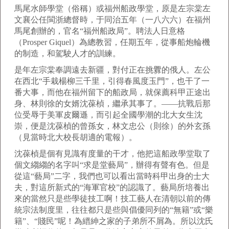
馬尾水師學堂（俗稱）或福州船政學堂，原是左宗棠左
文襄公任閩浙總督時，于同治五年（一八六六）在福州
馬尾創辦的，官名“福州船政局”。聘法人日意格
（Prosper Giquel）為總教習，任期五年，從事船炮輪機
的制造，和駕駛人才的訓練。
是年左宗棠奉調遠去新疆，對付正在挑釁的俄人。左公
在西北“手栽楊柳三千里，引得春風度玉門”，也干了一
番大事，而他在福州留下的船政局，就保薦科甲正途出
身、林則徐的女婿沈葆楨，繼承其事了。——抗戰后那
位受辱于美軍皮爾遜，而引起全國學潮的北大女生沈
崇，便是沈葆楨的曾孫女，林文忠公（則徐）的外玄孫
（見當時北大校長胡適的電報）。
沈葆楨是個有見識有度量的干才，他把這船政學堂取了
個文縐縐的名字叫“求是堂藝局”，辦得有聲有色。但是
從這“藝局”二字，我們也可以看出當時科甲出身的士大
夫，對這所新式的“海軍官校”的認識了。藝局所培養出
來的當然只是些學徒技工啊！技工藝人在清朝以前的傳
統宗法制度里，往往都只是些與倡優同列的“無籍”或“樂
籍”、“賤民”呢！為縉紳之家的子弟所不屑為。所以沈氏