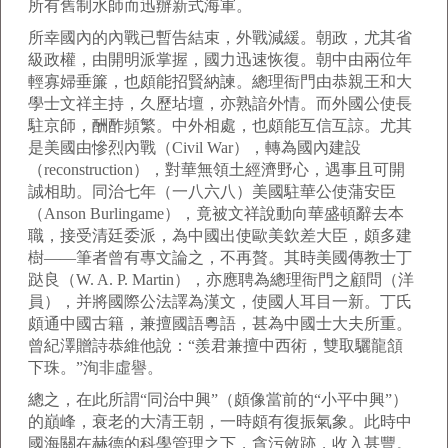
所有舊制水師而迅辦新式海軍。
所幸國內的內戰已暫告結束，外戰減緩。朝政，尤其省
級政權，由開明派掌握，國力迅速恢復。朝中由兩位年
輕寡婦垂簾，也頗能招賢納諫。總理衙門由恭親王和大
學士文祥主持，久歷坫壇，亦熟諳外情。而外國公使長
駐京師，酬酢頻繁。中外相處，也頗能互信互諒。尤其
是美國由慘烈內戰（Civil War），轉為國內建設
（reconstruction），對華無領土經濟野心，遇事且可開
誠相助。同治七年（一八六八）美國駐華公使蒲安臣
（Anson Burlingame），竟被文祥說動向華盛頓辭去本
職，接受清廷委派，為中國出使歐美欽差大臣，頗多建
樹——筆者曾有專文論之，不再贅。其時美國傳教士丁
跶良（W. A. P. Martin），亦應聘為總理衙門之顧問（洋
員），并將國際公法譯為漢文，使國人耳目一新。丁氏
頗通中國古籍，兼擅國語粵語，甚為中國士大夫所重。
曾紀澤贈詩恭維他說：“羨君兼擅中西術，雙取驪龍頷
下珠。”洵非虛譽。
總之，在此所謂“同治中興”（頗像當前的“小平中興”）
的巔峰，衰老的大清王朝，一時頗有復振氣象。此時中
國海關在赫德的科學管理之下，貪污斂跡，收入甚豐。