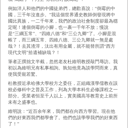
例如洋人和他們的中國徒弟們，總歡喜說：“倒霉的中
國，三千年沒進步。”我這個世界通史教師倒發現將中
國比異族，一二千年來，我們的政治社會制度卻最為穩
定呢！連個倒霉的小腳，也一裹一千年不放；慢說
是“三綱五常”、“四維八德”和“三公九卿”了。小腳是混
帳了，而三綱五常、四維八德、三公九卿就一無是處
哉？！去其渣滓，汰出有用金屬，就不能替所謂“西方
現代文明”拾遺補缺哉？！
筆者正撰拙文半截，忽然老友杜維明教授敲門辱訪。我
初以為維明兄有私事相詢。孰知他竟為談學問而來，真
使我受寵若驚。
杜教授近承哈佛大學校方之委任，正組織漢學儒教在該
校必修科中之普及工作，列為大學本科生必修課程之一
部分。受業者恒至千人以上，實美國高等教育史上前所
未有之盛事也。
維明說：“近百余年來，我們都在向西方學習。現在他
們的好東西我們都學會了。他們也該學學我們的好東西
了！”