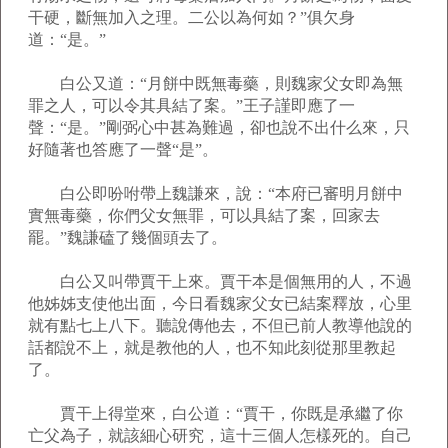
干硬，斷無加入之理。二公以為何如？”俱欠身
道：“是。”
白公又道：“月餅中既無毒藥，則魏家父女即為無
罪之人，可以令其具結了案。”王子謹即應了一
聲：“是。”剛弼心中甚為難過，卻也說不出什么來，只
好隨著也答應了一聲“是”。
白公即吩咐帶上魏謙來，說：“本府已審明月餅中
實無毒藥，你們父女無罪，可以具結了案，回家去
罷。”魏謙磕了幾個頭去了。
白公又叫帶賈干上來。賈干本是個無用的人，不過
他姊姊支使他出面，今日看魏家父女已結案釋放，心里
就有點七上八下。聽說傳他去，不但已前人教導他說的
話都說不上，就是教他的人，也不知此刻從那里教起
了。
賈干上得堂來，白公道：“賈干，你既是承繼了你
亡父為子，就該細心研究，這十三個人怎樣死的。自己