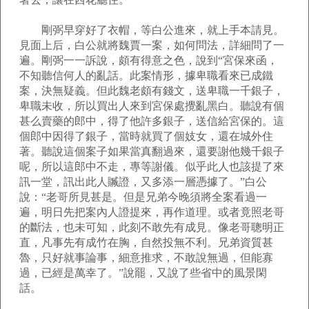
剛弼早穿好了衣帽，等白公進來，就上手本請見。
見面上后，白公就將魏賈一案，如何問法，詳細問了一
遍。剛弼一一訴說，頗有得意之色，說到“宮保來函，
不知聽信何人的亂話。此案情形，據卑職看來已成鐵
案，決無疑義。但此魏老頗有錢文，送卑職一千銀子，
卑職未收，所以買出人來到宮保處攪亂黑白。聽說有個
甚么賣藥的郎中，得了他許多銀子，送信給宮保的。這
個郎中因得了銀子，當時就買了個妓女，還在城外住
著。聽說這個案子如果當真翻過來，還要謝他幾千銀子
呢，所以這郎中不走，專等謝儀。似乎此人也該提了來
訊一堂，訊出此人贓證，又多添一層憑據了。”白公
說：“老哥所見甚是。但是兄弟今晚須將全案看過一
遍，明日先把案內人證提來，再作道理。或者竟照老哥
的斷法，也未可知，此刻不敢先有成見。像老哥聰明正
直，凡事先有成竹在胸，自然投無不利。兄弟資質甚
魯，只好就事論事，細意推求，不敢說無過，但能寡
過，已經是萬幸了。”說罷，又說了些省中的風景閑
話。