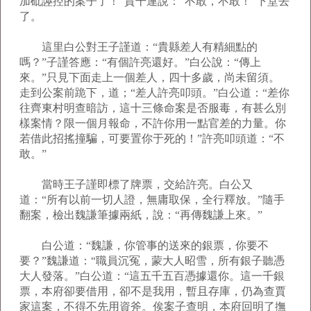
加砒誣控的案子了！”賈干連說：“不敢，不敢！”下堂去
了。
這里白公對王子謹道：“貴縣差人有精細點的
嗎？”子謹答應：“有個許亮還好。”白公說：“傳上
來。”只見下面走上一個差人，四十多歲，尚未留須。
走到公案前跪下，道；“差人許亮叩頭。”白公道：“差你
往齊東村明查暗訪，這十三條命案是否服毒，有甚么別
樣案情？限一個月報命，不許你用一點官差的力量。你
若借此招搖撞騙，可要置你于死的！”許亮叩頭道：“不
敢。”
當時王子謹即標了牌票，交給許亮。白公又
道：“所有以前一切人證，無庸取保，全行釋放。”隨手
翻案，檢出魏謙筆據兩紙，說：“再傳魏謙上來。”
白公道：“魏謙，你管事的送來的銀票，你要不
要？”魏謙道：“職員沉冤，蒙大人昭雪，所有銀子聽憑
大人發落。”白公道：“這五千五百憑據還你。這一千銀
票，本府卻要借用，卻不是我用，暫且存庫，仍為查賈
家這案，不得不先用資斧。俟案子查明，本府回明了撫