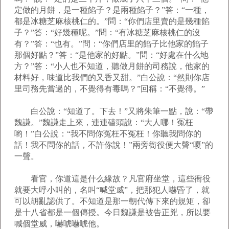
定做的月餅，是一種餡子？是兩種餡子？”答：“一種，
都是冰糖芝麻核桃仁的。”問：“你們店里賣的是幾種餡
子？”答：“好幾種呢。”問：“有冰糖芝麻核桃仁的沒
有？”答：“也有。”問：“你們店里的餡子比他家的餡子
那個好點？”答：“是他家的好點。”問：“好處在什么地
方？”答：“小人也不知道，聽做月餅的司務說，他家的
材料好，味道比我們的又香又甜。”白公說：“然則你店
里司務先嘗過的，不覺得有毒嗎？”回稱：“不覺得。”
白公說：“知道了。下去！”又將朱筆一點，說：“帶
魏謙。”魏謙走上來，連連磕頭說：“大人哪！冤枉
喲！”白公說：“我不問你冤枉不冤枉！你聽我問你的
話！我不問你的話，不許你說！”兩旁衙役便大聲“嗄”的
一聲。
看官，你道這是什么緣故？凡官府坐堂，這些衙役
就要大呼小叫的，名叫“喊堂威”，把那犯人嚇昏了，就
可以胡亂認供了。不知道是那一朝代傳下來的規矩，卻
是十八省都是一個傳授。今日魏謙是被告正兇，所以要
喊個堂威，嚇唬嚇唬他。