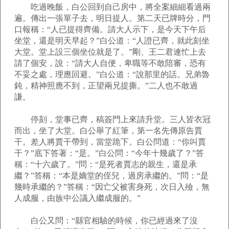
吃過晚飯，白公回到自己房中，將全案細細看過兩
遍。傳出一張單子去，明日提人。第二天已牌時分，門
口報稱：“人已提得齊備。請大人示下，是今天下午后
坐堂，還是明天早起？”白公道：“人證已齊，就此刻坐
大堂。堂上設三個坐位就是了。”剛、王二君連忙上去
請了個安，說：“請大人自便，卑職等不敢陪審，恐有
不妥之處，理應回避。”白公道：“說那里的話。兄弟魯
鈍，精神照應不到，正望兩兄提撕。”二人也不敢過
謙。
停刻，堂事已齊，稿簽門上來請升堂。三人皆衣冠
而出，坐了大堂。白公舉了紅筆，第一名先傳原告賈
干。差人將賈干帶到，當堂跪下。白公問道：“你叫賈
干？”底下答著：“是。”白公問：“今年十幾歲了？”答
稱：“十六歲了。”問：“是死者賈志的親生，還是承
繼？”答稱：“本是嫡堂的侄兒，過房承繼的。”問：“是
幾時承繼的？”答稱：“因亡父被害身死，次日入殮，無
人成服，由族中公議入繼成服的。”
白公又問：“縣官相驗的時候，你已經過來了沒