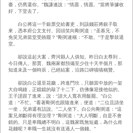
臺，仍舊還你。”魏謙連說：“情愿，情愿。”當將筆據收
好，下堂去了。
白公將這一千銀票交給書吏，到該錢莊將銀子取
來，憑本府公文支付。回頭笑向剛弼道：“圣慕兄，不
免笑兄弟當堂受賄罷？”剛弼連稱：“不敢。”于是擊鼓退
堂。
卻說這起大案，齊河縣人人俱知。昨日白太尊到，
今日傳人。那賈、魏兩家都預備至少住十天半個月，那
知道未及一個時辰，已經結案，沿路口碑嘖嘖稱贊。
卻說白公退至花廳，跨進門坎，只聽當中放的一架
大自鳴鐘，正鐺鐺的敲了十二下，彷佛像迎接他似的。
王子謹跟了進來，說：“請大人寬衣用飯罷。”白公
道：“不忙。”看著剛弼也跟隨進來，便道：“二位且請坐
一坐，兄弟還有話說。”二人坐下。白公向剛弼道：“這
案兄弟斷得有理沒理？”剛弼道：“大人明斷，自是不會
錯的。只是卑職總不明白，這魏家既無短處，為什么肯
花錢呢？卑職一生就沒有送過人一個錢。”