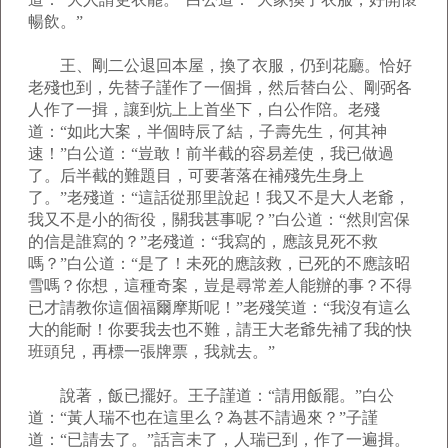
暢飲。”
王、剛二公退回本屋，換了衣服，仍到花廳。恰好
老殘也到，先替子謹作了一個揖，然后替白公、剛弼各
人作了一揖，讓到炕上上首坐下，白公作陪。老殘
道：“如此大案，半個時辰了結，子壽先生，何其神
速！”白公道：“豈敢！前半截的容易差使，我已做過
了。后半截的難題目，可要著落在補殘先生身上
了。”老殘道：“這話從那里說起！我又不是大人老爺，
我又不是小的衙役，關我甚事呢？”白公道：“然則宮保
的信是誰寫的？”老殘道：“我寫的，應該見死不救
嗎？”白公道：“是了！未死的應該救，已死的不應該昭
雪嗎？你想，這種奇案，豈是尋常差人能辦的事？不得
已才請教你這個福爾摩斯呢！”老殘笑道：“我沒有這么
大的能耐！你要我去也不難，請王大老爺先補了我的快
班頭兒，再標一張牌票，我就去。”
說著，飯已擺好。王子謹道：“請用飯罷。”白公
道：“黃人瑞不也在這里么？為甚不請過來？”子謹
道：“已請去了。”話言未了，人瑞已到，作了一遍揖。