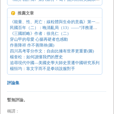
推薦文章
《能量、性、死亡：線粒體與生命的意義》第一節：演化大斷層
民國百年（二）：晚清亂局（13）——“洋務運動”和“同治中興”
《三國韜略》作者：徐兆仁（二）
穿山甲的母愛 心腸再硬者也感動
作善降祥 作不善降殃(圖)
四川高考零分作文：自由比擁有世界更重要(圖)
楊奎松：如何讀懂我們的歷史
追尋現代中國—美國史學大師史景遷中國研究系列
楊恒均：靠文字而不是拳頭說服對手
評論集
暫無評論。
稱謂：