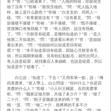
有？”答：“已經過來了。”問：“入殮的時候，你親視含
殮了沒有？”答稱：“親視含殮的。”問：“死人臨入殮
時，臉上是什么顏色？”答稱：“白支支的，同死人一
樣。”問：“有青紫斑沒有？”答：“沒有看見。”問：“骨
節僵硬不僵硬？”答稱：“并不僵硬。”問：“既不僵硬，
曾摸胸口有無熱氣？”答：“有人摸的，說沒有熱氣
了。”問：“月餅里有砒霜，是幾時知道的？”答：“是入
殮第二天知道的。”問：“是誰看出來的？”答：“是姐姐
看出來的。”問：“你姐姐何以知道里頭有砒
霜？”答：“本不知道里頭有砒霜，因疑心月餅里有毛
病，所以揭開來細看。見有粉紅點點毛，就托出問人。
有人說是砒霜，就找藥店人來細瞧，也說是砒霜，所以
知道是中了砒毒了。”
白公說：“知道了。下去！”又用朱筆一點，說：“傳
四美齋來。”差人帶上。白公問道：“你叫什么？你是四
美齋的什么人？”答稱：“小人叫王輔庭，在四美齋掌
柜。”問：“魏家定做月餅，共做了多少斤？”答：“做了
二十斤。”問：“餡子是魏家送來的嗎？”答
稱：“是。”問：“做二十斤，就將將的不多不少
嗎？”說：“定的是二十斤，做成了八十三個。”問：“他