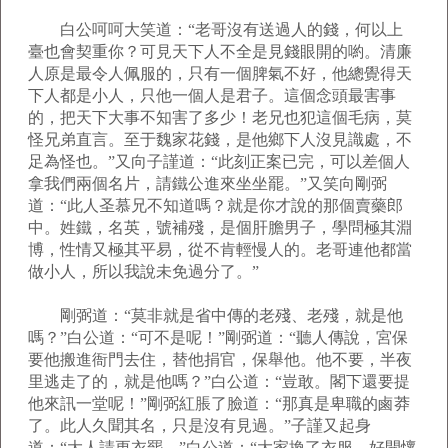
白公呵呵大笑道：“老哥沒有送過人的錢，何以上
臺也會契重你？可見天下人不全是見錢眼開的喲。清廉
人原是最令人佩服的，只有一個脾氣不好，他總覺得天
下人都是小人，只他一個人是君子。這個念頭最害事
的，把天下大事不知害了多少！老兄也犯這個毛病，莫
怪兄弟直言。至于魏家花錢，是他鄉下人沒見識處，不
足為怪也。”又向子謹道：“此刻正案已完，可以差個人
拿我們兩個名片，請鐵公進來坐坐罷。”又笑向剛弼
道：“此人圣慕兄不知道嗎？就是你才說的那個賣藥郎
中。姓鐵，名英，號補殘，是個肝膽男子，學問極其淵
博，性情又極其平易，從不肯輕慢人的。老哥連他都當
做小人，所以我說未免過分了。”
剛弼道：“莫非就是省中傳的老殘、老殘，就是他
嗎？”白公道：“可不是呢！”剛弼道：“聽人傳說，宮保
要他搬進衙門去住，替他捐官，保舉他。他不要，半夜
里逃走了的，就是他嗎？”白公道：“豈敢。閣下還要提
他來訊一堂呢！”剛弼紅脹了臉道：“那真是卑職的鹵莽
了。此人久聞其名，只是沒有見過。”子謹又起身
道：“大人請更衣罷。”白公道：“大家換了衣服，好開懷