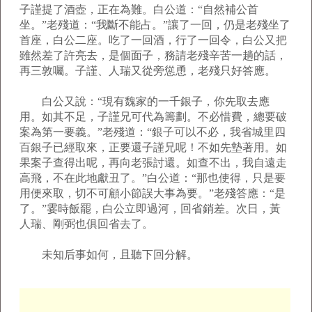
子謹提了酒壺，正在為難。白公道：“自然補公首
坐。”老殘道：“我斷不能占。”讓了一回，仍是老殘坐了
首座，白公二座。吃了一回酒，行了一回令，白公又把
雖然差了許亮去，是個面子，務請老殘辛苦一趟的話，
再三敦囑。子謹、人瑞又從旁慫恿，老殘只好答應。
白公又說：“現有魏家的一千銀子，你先取去應
用。如其不足，子謹兄可代為籌劃。不必惜費，總要破
案為第一要義。”老殘道：“銀子可以不必，我省城里四
百銀子已經取來，正要還子謹兄呢！不如先墊著用。如
果案子查得出呢，再向老張討還。如查不出，我自遠走
高飛，不在此地獻丑了。”白公道：“那也使得，只是要
用便來取，切不可顧小節誤大事為要。”老殘答應：“是
了。”霎時飯罷，白公立即過河，回省銷差。次日，黃
人瑞、剛弼也俱回省去了。
未知后事如何，且聽下回分解。