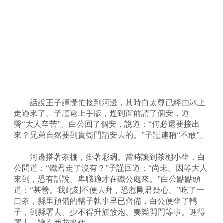
話說王子謹慌忙接到河邊，其時白太尊已經由冰上
走過來了。子謹遞上手版，趕到面前請了個安，道
聲“大人辛苦”。白公回了個安，說道：“何必還要接出
來？兄弟自然要到貴衙門請安去的。”子謹連稱“不敢”。
河邊搭著茶棚，掛著彩綢。當時讓到茶棚小坐，白
公問道：“鐵君走了沒有？”子謹回道：“尚未。因等大人
來到，恐有話說。卑職適才在鐵公處來。”白公點點頭
道：“甚善。我此刻不便去拜，恐惹剛君疑心。”吃了一
口茶，縣里預備的轎子執事早已齊備，白公便坐了轎
子，到縣署去。少不得升旗放炮、奏樂開門等事。進得
署去，讓在西花廳住。