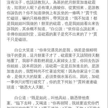
沒有法子，也該請教別人。為甚的把月餅里加進砒霜
去，陷害好人呢？必有壞人挑唆你。從實招來，是誰教
你誣告的？你不知道律例上有反坐的一條嗎？”賈干慌
忙磕頭，嚇的只格格價抖，帶哭說道：“我不知道！都
是我姐姐叫我做的！餅里的砒霜，也是我姐姐看出來告
訴我的，其余概不知道。”白公說：“依你這么說起來，
非傳你姐姐到堂，這砒霜的案子是究不出來的了？”賈
干只是磕頭。
白公大笑道：“你幸兒遇見的是我，倘若是個精明
強干的委員，這月餅案子才了，砒霜案子又該鬧得天翻
地覆了。我卻不喜歡輕易提人家婦女上堂，你回去告訴
你姐姐，說本府說的，這砒霜一定是后加進去的。是誰
加進去的，我暫時尚不忙著追究呢！因為你家這十三條
命，是個大大的疑案，必須查個水落石出。因此，加砒
一事倒只好暫行緩究了，你的意下何如？”賈斡連連磕
頭道：“聽憑大人天斷。”
白公道：“既是如此，叫他具結，聽憑替他查
案。”臨下去時，又喝道：“你再胡鬧，我就要追究你們