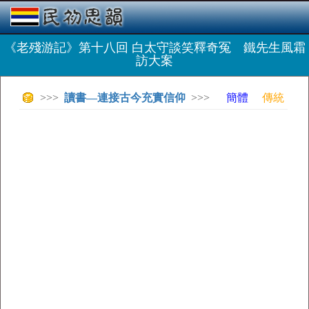
《老殘游記》第十八回 白太守談笑釋奇冤 鐵先生風霜
訪大案
>>>
讀書—連接古今充實信仰
>>>
簡體
傳統