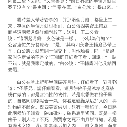
同長工全下去罷。”又問書吏：“前日有砒的半個月餅呈
案了沒有？”書吏回：“呈案在庫。”白公說：“提出來。”
霎時差人帶著管事的，并那兩個月餅，都呈上堂
來，存庫的半個月餅也提到。白公傳四美齋王輔庭，一
面將這兩種月餅詳細對校了，送剛、王二公看，
說：“這兩起月餅，皮色確是一樣，二公以為何如？”二
公皆連忙欠身答應著：“是。”其時四美齋王輔庭己帶上
堂，白公將月餅擘開一個交下，叫他驗看，問：“是魏
家叫你定做的不是？”王輔庭仔細看了看，回說：“一點
不錯，就是我家定做的。”白公說：“王輔庭叫他具結回
去罷。”
白公在堂上把那半個破碎月餅，仔細看了，對剛弼
道：“圣慕兄，請仔細看看。這月餅餡子是冰糖芝麻核
桃仁做的，都是含油性的物件。若是砒霜做在餡子里
的，自然同別物黏合一氣。你看這砒顯系后加入的，與
別物絕不黏合。況四美齋供明，只有一種餡子。今日將
此兩種餡子細看，除加砒外，確系表里皆同。既是一樣
餡子，別人吃了不死，則賈家之死不由月餅可知。若是
有湯水之物，還可將毒藥后加入內。月餅之為物，面皮