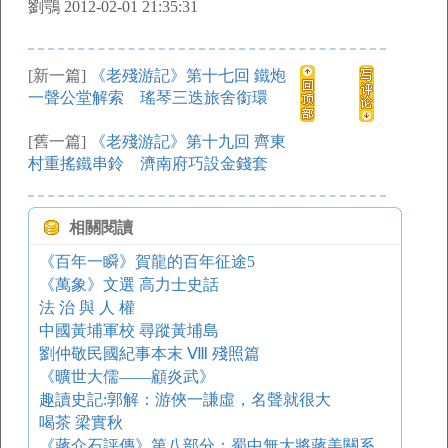
劉鶚 2012-02-01 21:35:31
[新一篇]
《老殘游記》第十七回 鐵炮
一聲公堂解索 瑤琴三迭旅舍銜環
[舊一篇]
《老殘游記》第十九回 齊東
村重搖鐵串鈴 濟南府巧設金錢套
相關閱讀
《百年一瞬》賀龍的百年征途5
《萬象》文選 高力士史話
法 治 與 人 權
中國黃埔軍校 尋蹤黃埔島
劉仲敬民國紀事本末 Ⅷ 殘照篇
《曠世大儒——顧炎武》
趣讀史記:郭解：游俠一謙虛，名聲就很大
喝茶 梁實秋
《蔣介石評傳》第八部分：蜀中無大將蔣美關系之奇