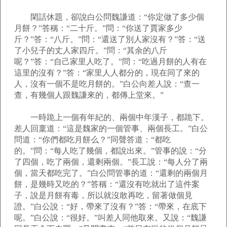
閑話休題，卻說白公問魏謙道：“你定做了多少個
月餅？”答稱：“二十斤。”問：“你送了賈家多少
斤？”答：“八斤。”問：“還送了別人家沒有？”答：“送
了小兒子的丈人家四斤。”問：“其余的八斤
呢？”答：“自己家里人吃了。”問：“吃過月餅的人有在
這里的沒有？”答：“家里人人都分的，現在同了來的
人，沒有一個不是吃月餅的。”白公向差人說：“查一
查，有幾個人跟魏謙來的，都傳上堂來。”
一時跪上一個有年紀的、兩個中年漢子，都跪下。
差人回稟道：“這是魏家的一個管事、兩個長工。”白公
問道：“你們都吃月餅么？”同聲答道：“都吃
的。”問：“每人吃了幾個，都說出來。”管事的說：“分
了四個，吃了兩個，還剩兩個。”長工說：“每人分了兩
個，當天都吃完了。”白公問管事的道：“還剩的兩個月
餅，是幾時又吃的？”答稱：“還沒有吃就出了這件案
子，說是月餅有毒，所以就沒敢再吃，留著做個見
證。”白公說：“好，帶來了沒有？”答：“帶來，在底下
呢。”白公說：“很好。”叫差人同他取來。又說：“魏謙