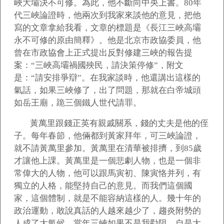
峽大壩決不可修。為此，他不斷向中央上書。80年
代三峽論證時，他兩次到我家來談他的意見，把他
寫的文章拿給我看，文章的標題是《長江三峽高壩
永不可修的原由簡釋》。他是北京市政協委員，他
曾在市政協會上正式提出反對修建三峽的報告提
案：“三峽高壩禍國殃民，請決策停修”，附文
是：“請安排爭辯”。在我家談時，他還講出這樣的
氣話，如果三峽修了，出了問題，那就在白帝城頭
如岳王廟，跪三個鐵人世代請罪。
黃萬里跟錢正英有親戚關系，錢的丈夫是他的侄
子。每年春節，他倆都到黃家拜年，可三峽論證，
就不請黃萬里參加。黃萬里在清華被排擠，到85歲
才讓他上課。黃萬里是一個悲劇人物，也是一個非
常偉大的人物，他可以跟馬寅初、陳寅恪并列，有
獨立的人格，能堅持自己的意見。而我們這個國
家，這個體制，就是不能容納這樣的人。幾十年的
政治運動，敢說真話的人越來越少了，趨炎附勢的
人成了大氣候。當年三峽如果不是我勸阻，自是大