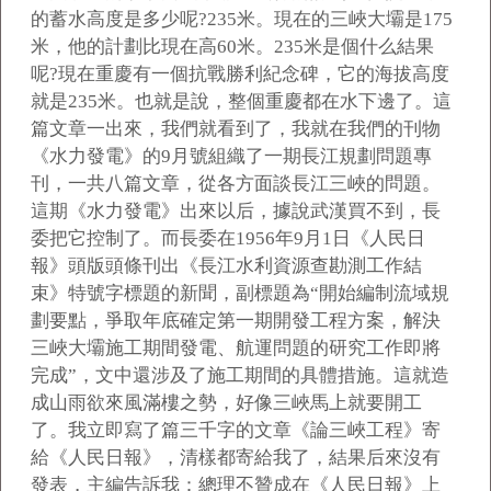
的蓄水高度是多少呢?235米。現在的三峽大壩是175
米，他的計劃比現在高60米。235米是個什么結果
呢?現在重慶有一個抗戰勝利紀念碑，它的海拔高度
就是235米。也就是說，整個重慶都在水下邊了。這
篇文章一出來，我們就看到了，我就在我們的刊物
《水力發電》的9月號組織了一期長江規劃問題專
刊，一共八篇文章，從各方面談長江三峽的問題。
這期《水力發電》出來以后，據說武漢買不到，長
委把它控制了。而長委在1956年9月1日《人民日
報》頭版頭條刊出《長江水利資源查勘測工作結
束》特號字標題的新聞，副標題為“開始編制流域規
劃要點，爭取年底確定第一期開發工程方案，解決
三峽大壩施工期間發電、航運問題的研究工作即將
完成”，文中還涉及了施工期間的具體措施。這就造
成山雨欲來風滿樓之勢，好像三峽馬上就要開工
了。我立即寫了篇三千字的文章《論三峽工程》寄
給《人民日報》，清樣都寄給我了，結果后來沒有
發表，主編告訴我：總理不贊成在《人民日報》上