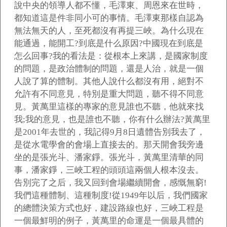
說中央的領導人都不懂，毛澤東、周恩來在世時，
都知道這是件非同小可的事情。毛澤東那樣自認為
無法無天的人，至死都沒有再提三峽。為什么現在
能通過，能開工?到底是什么原因?中國現在到底是
怎么回事?我的看法是：從根本上來講，是國家制度
的問題，是政治體制的問題，還是人治，就是一個
人說了算的體制。其他人說什么都沒有用，絕對不
允許有不同意見，特別是重大問題，聽不得不同意
見。黃萬里這樣的專家的意見誰也不聽，他就來找
我;我的意見，也是誰也不聽，你有什么辦法?黃萬里
是2001年去世的，我記得9月8日遺體告別我去了，
是從水電學會的會場上直接去的。那天開會我旁邊
坐的是張光斗、潘家錚。張光斗，黃萬里清華的同
事，潘家錚，三峽工程的頭頭這兩個人根本沒去。
告別完了之后，我又回到會場繼續開會，感慨無窮!
我們這種體制、這種制度!從1949年以后，我們國家
的總體決策方式也好，建設路線也好，三峽工程是
一個最鮮明的例子，黃萬里的命運是一個最具體的