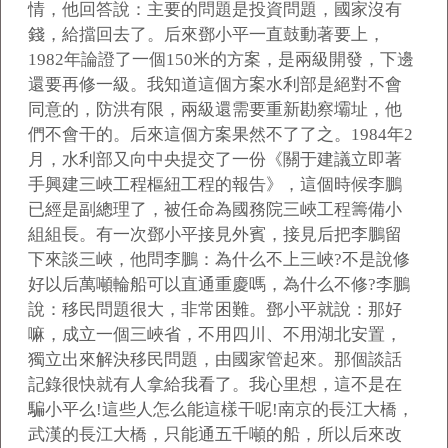
情，他回答說：主要的問題是投資問題，國家沒有
錢，給擋回去了。后來鄧小平一直鼓動著要上，
1982年論證了一個150米的方案，是兩級開發，下邊
還要再修一級。我知道這個方案水利部是絕對不會
同意的，防洪有限，兩級還需要重新勘察壩址，他
們不會干的。后來這個方案果然不了了之。1984年2
月，水利部又向中央提交了一份《關于建議立即著
手興建三峽工程樞紐工程的報告》，這個時候李鵬
已經是副總理了，被任命為國務院三峽工程籌備小
組組長。有一次鄧小平接見外賓，接見后把李鵬留
下來談三峽，他問李鵬：為什么不上三峽?不是說修
好以后萬噸輪船可以直通重慶嗎，為什么不修?李鵬
說：移民問題很大，非常困難。鄧小平就說：那好
嘛，成立一個三峽省，不用四川、不用湖北安置，
獨立出來解決移民問題，由國家管起來。那個談話
記錄很快就有人拿給我看了。我心里想，這不是在
騙小平么!這些人怎么能這樣干呢!南京的長江大橋，
武漢的長江大橋，只能通五千噸的船，所以后來改