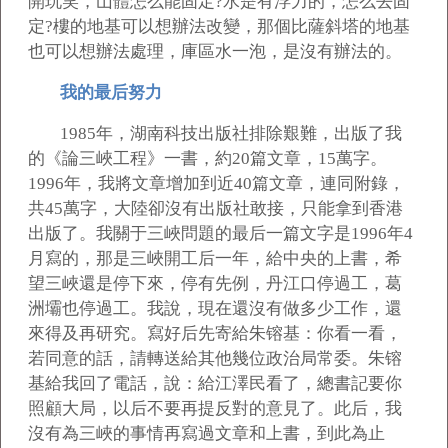
開玩笑，山體怎么能固定?水是有浮力的，怎么去固
定?樓的地基可以想辦法改變，那個比薩斜塔的地基
也可以想辦法處理，庫區水一泡，是沒有辦法的。
我的最后努力
1985
年，湖南科技出版社排除艱難，出版了我
的《論三峽工程》一書，約20篇文章，15萬字。
1996年，我將文章增加到近40篇文章，連同附錄，
共45萬字，大陸卻沒有出版社敢接，只能拿到香港
出版了。我關于三峽問題的最后一篇文字是1996年4
月寫的，那是三峽開工后一年，給中央的上書，希
望三峽還是停下來，停有先例，丹江口停過工，葛
洲壩也停過工。我說，現在還沒有做多少工作，還
來得及再研究。寫好后先寄給朱镕基：你看一看，
若同意的話，請轉送給其他幾位政治局常委。朱镕
基給我回了電話，說：給江澤民看了，總書記要你
照顧大局，以后不要再提反對的意見了。此后，我
沒有為三峽的事情再寫過文章和上書，到此為止