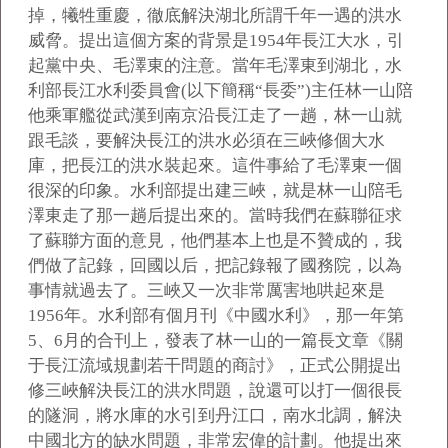
掉，犧牲重慶，徹底解決湖北所謂千年一遇的洪水
威脅。提出這個方案的背景是1954年長江大水，引
起黨中央、毛澤東的注意。當年毛澤東到湖北，水
利部長江水利委員會(以下簡稱“長委”)主任林一山陪
他乘軍艦從武漢到南京沿長江走了一趟，林一山就
跟毛談，要解決長江的洪水必須在三峽修個大水
庫，把長江的洪水裝起來。這件事給了毛澤東一個
很深的印象。水利部提出建三峽，就是林一山陪毛
澤東走了那一趟后提出來的。當時我們在蘇聯征求
了蘇聯方面的意見，他們基本上也是不贊成的，我
們做了記錄，回國以后，把記錄報了國務院，以為
事情就過去了。三峽又一次非常厲害地哄起來是
1956年。水利部有個月刊《中國水利》，那一年第
5、6月的合刊上，發表了林一山的一篇長文章《關
于長江流域規劃若干問題的商討》，正式公開提出
修三峽解決長江的洪水問題，說還可以打一個很長
的隧洞，將水庫的水引到丹江口，南水北調，解決
中國北方的缺水問題，非常宏偉的計劃。他提出來