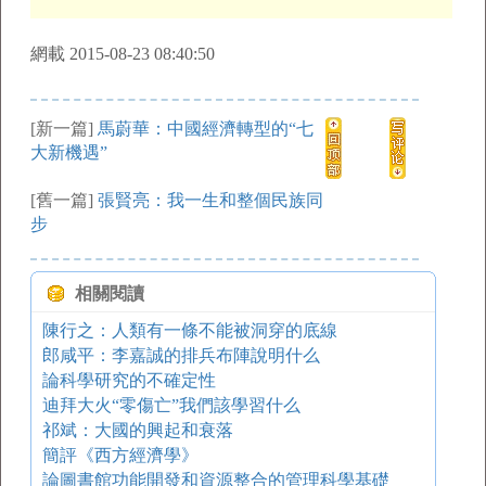
網載 2015-08-23 08:40:50
[新一篇]
馬蔚華：中國經濟轉型的“七
大新機遇”
[舊一篇]
張賢亮：我一生和整個民族同
步
相關閱讀
陳行之：人類有一條不能被洞穿的底線
郎咸平：李嘉誠的排兵布陣說明什么
論科學研究的不確定性
迪拜大火“零傷亡”我們該學習什么
祁斌：大國的興起和衰落
簡評《西方經濟學》
論圖書館功能開發和資源整合的管理科學基礎