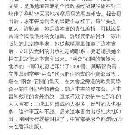
文集，是孫越琦帶隊的全國政協經濟建設組在對三
峽作了為時38天實地考察后寫的調查報告。報告寫
出后，原來答應刊登的媒體不敢登了。這里要提一
個人：許醫農，她是這本書的責任編輯，可以說是
當時全國最優秀的女編輯。許醫農常駐貴州一家出
版社的北京辦事處，她從戴晴那里知道了這本書
后，立即與貴州的出版社老總聯系，要老總授她全
權在北京把這本書印出來。“兩會”召開的前幾天，
北京的一個印刷廠趕印出了5000冊。戴晴很厲害，
立即拿到當年“兩會”代表們住的賓館小賣部出售，
還在“兩會”召開的當天，在大會堂旁邊的歐美同學
會召開中外記者招待會，開這本書的發布會。這本
書和戴晴的會外游說，直接導致了姚依林在那年的
人大宣布：三峽工程贊成的人很多，反對的人也很
多，這件事五年不議。后來這本書由出版社大批印
出，剛剛發行就被封掉了，中宣部要求全部銷毀(后
來在香港出版)。