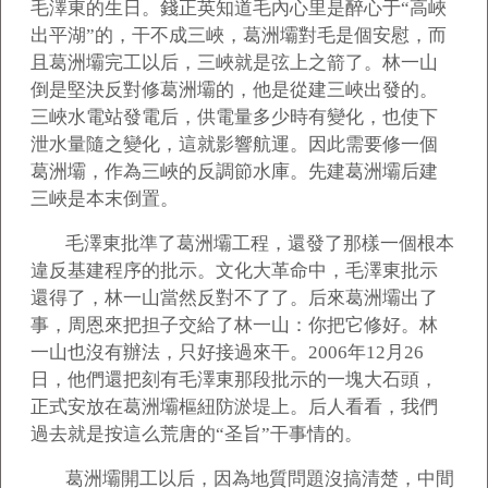
毛澤東的生日。錢正英知道毛內心里是醉心于“高峽
出平湖”的，干不成三峽，葛洲壩對毛是個安慰，而
且葛洲壩完工以后，三峽就是弦上之箭了。林一山
倒是堅決反對修葛洲壩的，他是從建三峽出發的。
三峽水電站發電后，供電量多少時有變化，也使下
泄水量隨之變化，這就影響航運。因此需要修一個
葛洲壩，作為三峽的反調節水庫。先建葛洲壩后建
三峽是本末倒置。
毛澤東批準了葛洲壩工程，還發了那樣一個根本
違反基建程序的批示。文化大革命中，毛澤東批示
還得了，林一山當然反對不了了。后來葛洲壩出了
事，周恩來把担子交給了林一山：你把它修好。林
一山也沒有辦法，只好接過來干。2006年12月26
日，他們還把刻有毛澤東那段批示的一塊大石頭，
正式安放在葛洲壩樞紐防淤堤上。后人看看，我們
過去就是按這么荒唐的“圣旨”干事情的。
葛洲壩開工以后，因為地質問題沒搞清楚，中間