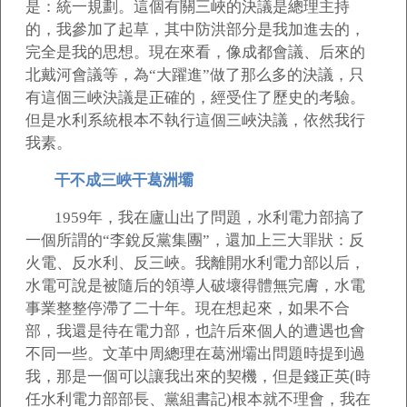
是：統一規劃。這個有關三峽的決議是總理主持
的，我參加了起草，其中防洪部分是我加進去的，
完全是我的思想。現在來看，像成都會議、后來的
北戴河會議等，為“大躍進”做了那么多的決議，只
有這個三峽決議是正確的，經受住了歷史的考驗。
但是水利系統根本不執行這個三峽決議，依然我行
我素。
干不成三峽干葛洲壩
1959
年，我在廬山出了問題，水利電力部搞了
一個所謂的“李銳反黨集團”，還加上三大罪狀：反
火電、反水利、反三峽。我離開水利電力部以后，
水電可說是被隨后的領導人破壞得體無完膚，水電
事業整整停滯了二十年。現在想起來，如果不合
部，我還是待在電力部，也許后來個人的遭遇也會
不同一些。文革中周總理在葛洲壩出問題時提到過
我，那是一個可以讓我出來的契機，但是錢正英(時
任水利電力部部長、黨組書記)根本就不理會，我在