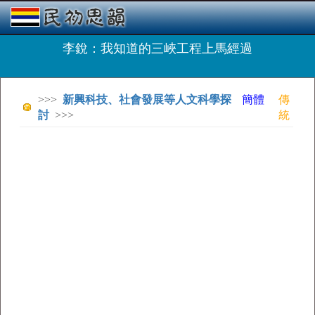
李銳：我知道的三峽工程上馬經過
>>>
新興科技、社會發展等人文科學探
簡體
傳
討
>>>
統