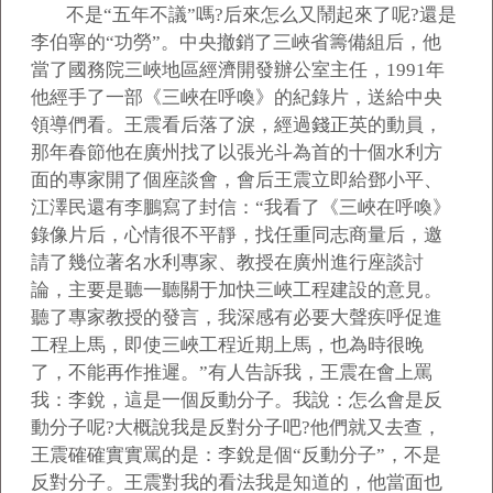
不是“五年不議”嗎?后來怎么又鬧起來了呢?還是
李伯寧的“功勞”。中央撤銷了三峽省籌備組后，他
當了國務院三峽地區經濟開發辦公室主任，1991年
他經手了一部《三峽在呼喚》的紀錄片，送給中央
領導們看。王震看后落了淚，經過錢正英的動員，
那年春節他在廣州找了以張光斗為首的十個水利方
面的專家開了個座談會，會后王震立即給鄧小平、
江澤民還有李鵬寫了封信：“我看了《三峽在呼喚》
錄像片后，心情很不平靜，找任重同志商量后，邀
請了幾位著名水利專家、教授在廣州進行座談討
論，主要是聽一聽關于加快三峽工程建設的意見。
聽了專家教授的發言，我深感有必要大聲疾呼促進
工程上馬，即使三峽工程近期上馬，也為時很晚
了，不能再作推遲。”有人告訴我，王震在會上罵
我：李銳，這是一個反動分子。我說：怎么會是反
動分子呢?大概說我是反對分子吧?他們就又去查，
王震確確實實罵的是：李銳是個“反動分子”，不是
反對分子。王震對我的看法我是知道的，他當面也