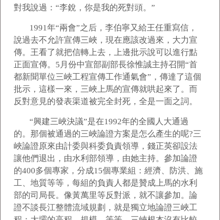
對我說過：“李銳，你是我的死對頭。”
1991
年“兩會”之后，李伯寧又給王任重寫信，
說過去不允許宣傳三峽，現在應該改過來，大力宣
傳。王看了就把信轉上去，上邊批示說可以進行點
正面宣傳。5月份中宣部副部長徐惟誠主持召開“首
都新聞單位三峽工程宣傳工作通氣會”，傳達了這個
批示，這樣一來，三峽上馬的宣傳就哄起來了。而
反對意見的發表渠道被完全封死，全是一面之詞。
“
興建三峽決議”是在1992年的全國人大通過
的。那個被通過的三峽論證方案是怎么產生的呢?三
峽論證原來由計委與科委負責領導，錢正英卻設法
讓他們退出，由水利部領導，由她主持。參加論證
的400多個專家，分成15個專業組：經濟、防洪、施
工、地質等等，每組的負責人都是贊成上馬的水利
部的司局長。像黃萬里等反對派，就不讓參加。論
證不談長江整體流域規劃，就是獨立地論證三峽工
程：大壩的高程、規模，等等。三峽根本沒有比較