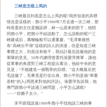
三峽是怎樣上馬的
三峽最后到底是怎么上馬的呢?我所知道的具體
情況是這樣的：鄧小平1980年7月去過一次三峽，那
時長委的主任是魏廷錚，林一山原來的部下，他陪
同鄧小平，把鄧小平給說動了。怎么說動的呢?“三
峽建成后，萬噸輪船可以通重慶。”毛澤東雖然
有“高峽出平湖”這樣的詩人的浪漫，但是知道三峽
事體之大，到底沒有敢干，我估計最后說服他的是
軍隊的意見。50年代總理曾委托張愛萍將軍，讓他
從軍事的角度對三峽工程提出看法，他給中央的意
見是：“不能建造一個戰爭的目標。”這大概最后把
毛說服了，毛畢竟是打仗出身。鄧小平則是個“舉重
若輕”的人(周恩來對他的評語)。張愛萍告訴我，他
專門跟鄧小平談過三峽問題，小平怎么講呢?
——“你膽子太小。”
宋平跟我談過1980年鄧小平找他談三峽的事