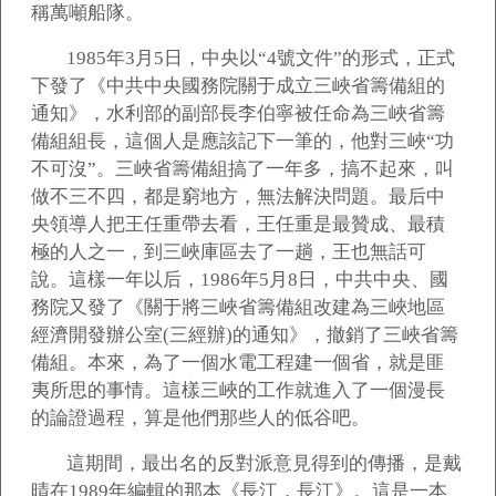
稱萬噸船隊。
1985
年3月5日，中央以“4號文件”的形式，正式
下發了《中共中央國務院關于成立三峽省籌備組的
通知》，水利部的副部長李伯寧被任命為三峽省籌
備組組長，這個人是應該記下一筆的，他對三峽“功
不可沒”。三峽省籌備組搞了一年多，搞不起來，叫
做不三不四，都是窮地方，無法解決問題。最后中
央領導人把王任重帶去看，王任重是最贊成、最積
極的人之一，到三峽庫區去了一趟，王也無話可
說。這樣一年以后，1986年5月8日，中共中央、國
務院又發了《關于將三峽省籌備組改建為三峽地區
經濟開發辦公室(三經辦)的通知》，撤銷了三峽省籌
備組。本來，為了一個水電工程建一個省，就是匪
夷所思的事情。這樣三峽的工作就進入了一個漫長
的論證過程，算是他們那些人的低谷吧。
這期間，最出名的反對派意見得到的傳播，是戴
晴在1989年編輯的那本《長江，長江》。這是一本