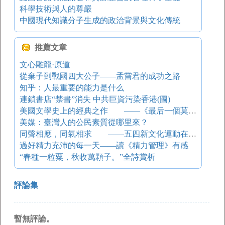
科學技術與人的尊嚴
中國現代知識分子生成的政治背景與文化傳統
推薦文章
文心雕龍·原道
從棄子到戰國四大公子――孟嘗君的成功之路
知乎：人最重要的能力是什么
連鎖書店“禁書”消失 中共巨資污染香港(圖)
美國文學史上的經典之作 ——《最后一個莫希干人》藝術論
美媒：臺灣人的公民素質從哪里來？
同聲相應，同氣相求 ——五四新文化運動在臺灣
過好精力充沛的每一天——讀《精力管理》有感
“春種一粒粟，秋收萬顆子。”全詩賞析
評論集
暫無評論。