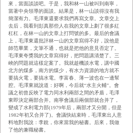
來，當面談談吧。于是，我和林一山被叫到南寧，
當著中央領導的面談。結果是，林一山談得沒有我
簡潔有力。毛澤東還要求我們再寫文章。文章交上
去后，我看到彭真那些人在我的文章上劃了很多紅
杠杠，在林一山的文章上打問號的多。最后的會議
上，毛澤東還批評林一山的文章寫得不好，說他是
師范畢業，文筆不通，也就是把他的意見否定了。
毛澤東夸獎我的文章寫得好，把問題講清楚了。三
峽的問題就這樣定案了。我就趁機談水電，講中國
北方的煤多，南方的煤少，有水力資源的地方就不
要搞火電，要搞水電。李富春、薄一波也在一邊幫
腔。毛澤東就說道：好啊，今后就“水主火輔”。會
議之初曾反映了電力同水利兩部之間的矛盾，毛澤
東即決定兩部合并。南寧會議后兩個部就合并了，
變成了水利電力部(1979年后，兩部才又分開，但是
1982年初又合并了)。會議快結束時，毛澤東出人意
料地對我說：李銳，你來當我的秘書。后來，我做
了他的兼職秘書。