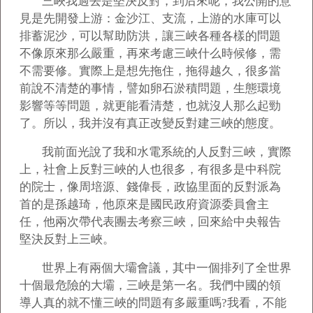
三峽我過去是堅決反對，到后來呢，我公開的意
見是先開發上游：金沙江、支流，上游的水庫可以
排蓄泥沙，可以幫助防洪，讓三峽各種各樣的問題
不像原來那么嚴重，再來考慮三峽什么時候修，需
不需要修。實際上是想先拖住，拖得越久，很多當
前說不清楚的事情，譬如卵石淤積問題，生態環境
影響等等問題，就更能看清楚，也就沒人那么起勁
了。所以，我并沒有真正改變反對建三峽的態度。
我前面光說了我和水電系統的人反對三峽，實際
上，社會上反對三峽的人也很多，有很多是中科院
的院士，像周培源、錢偉長，政協里面的反對派為
首的是孫越琦，他原來是國民政府資源委員會主
任，他兩次帶代表團去考察三峽，回來給中央報告
堅決反對上三峽。
世界上有兩個大壩會議，其中一個排列了全世界
十個最危險的大壩，三峽是第一名。我們中國的領
導人真的就不懂三峽的問題有多嚴重嗎?我看，不能