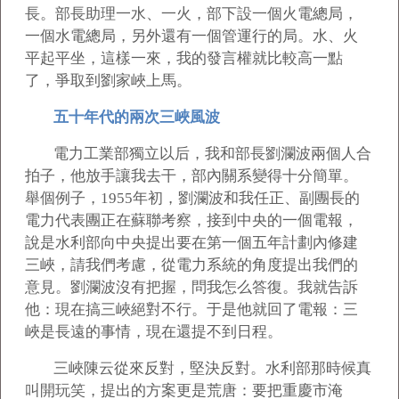
長。部長助理一水、一火，部下設一個火電總局，
一個水電總局，另外還有一個管運行的局。水、火
平起平坐，這樣一來，我的發言權就比較高一點
了，爭取到劉家峽上馬。
五十年代的兩次三峽風波
電力工業部獨立以后，我和部長劉瀾波兩個人合
拍子，他放手讓我去干，部內關系變得十分簡單。
舉個例子，1955年初，劉瀾波和我任正、副團長的
電力代表團正在蘇聯考察，接到中央的一個電報，
說是水利部向中央提出要在第一個五年計劃內修建
三峽，請我們考慮，從電力系統的角度提出我們的
意見。劉瀾波沒有把握，問我怎么答復。我就告訴
他：現在搞三峽絕對不行。于是他就回了電報：三
峽是長遠的事情，現在還提不到日程。
三峽陳云從來反對，堅決反對。水利部那時候真
叫開玩笑，提出的方案更是荒唐：要把重慶市淹