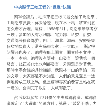
中央關于三峽工程的“促退”決議
南寧會議后，毛澤東把三峽問題交給了周恩來，
由周恩來負責：你去論證，現在不上馬，將來到底
怎么辦才合理。這樣，1958年3月，周恩來帶隊考察
三峽，參加的人有水利部、電力部、科委、計委、
交通部等很多部委，四川、湖北、湖南、安徽等幾
個省的負責人，還有蘇聯專家，一大船人，我記得
胡耀邦也去了。總理在船上開會，開會時有文件，
一本一本的。總理沒有讓林一山發言，讓我第一個
發言，錢正英代表水利部發言，矛頭還是對著我。
那時南寧會議的具體細節、我跟林一山的爭論、寫
的文章，大家都還不太知道，人們的意見還是一邊
倒地贊成三峽上馬。但是蘇聯專家的發言是站在我
一邊的。會開完了以后，人就都散了。
然后我就參加了3月份的中央成都會議。成都會
議確定了“大躍進”的總方針，就是：“鼓足干勁，力