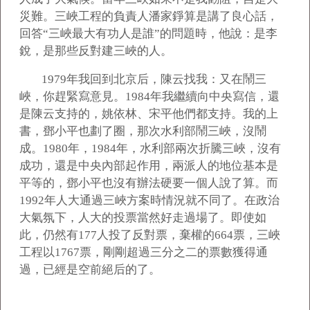
災難。三峽工程的負責人潘家錚算是講了良心話，
回答“三峽最大有功人是誰”的問題時，他說：是李
銳，是那些反對建三峽的人。
1979
年我回到北京后，陳云找我：又在鬧三
峽，你趕緊寫意見。1984年我繼續向中央寫信，還
是陳云支持的，姚依林、宋平他們都支持。我的上
書，鄧小平也劃了圈，那次水利部鬧三峽，沒鬧
成。1980年，1984年，水利部兩次折騰三峽，沒有
成功，還是中央內部起作用，兩派人的地位基本是
平等的，鄧小平也沒有辦法硬要一個人說了算。而
1992年人大通過三峽方案時情況就不同了。在政治
大氣氛下，人大的投票當然好走過場了。即使如
此，仍然有177人投了反對票，棄權的664票，三峽
工程以1767票，剛剛超過三分之二的票數獲得通
過，已經是空前絕后的了。