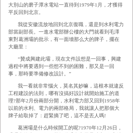
大別山的磨子潭水電站一直待到1979年1月，才獲得
平反回到北京。
我從安徽流放地回到北京復職，還是到水利電力
部當副部長。一進水電部辦公樓的大門就看到毛澤
東對葛洲壩的批示，有一面墻那么大的牌子，擺在
大廳里：
“
贊成興建此壩，現在文件設想是一回事，興建
過程中將要遇到一些想不到的困難，那又是一回
事，那時要準備修改設計。”
我一看就非常惱火，莫名其妙嘛，這根本就違反
工程建設的法則，哪有沒搞好設計就開始施工的道
理?那年2月份兩部分開，水利電力部又回到1958年
以前的水利、電力的兩部格局，我就讓人把那個大
牌子給取掉了：趕緊摘了吧，這不是丟人嗎!
葛洲壩是什么時候開工的呢?1970年12月26日，