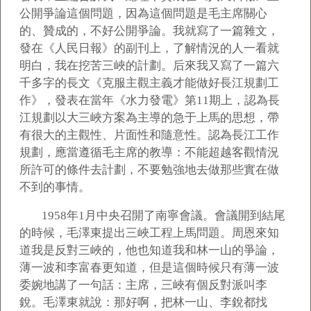
公開爭論這個問題，因為這個問題是毛主席關心
的、贊成的，不好公開爭論。我就寫了一篇雜文，
發在《人民日報》的副刊上，了解情況的人一看就
明白，我在挖苦三峽的計劃。后來我又寫了一篇六
千多字的長文《克服主觀主義才能做好長江規劃工
作》，發表在當年《水力發電》第11期上，認為長
江規劃以大三峽方案為主導的急于上馬的思想，帶
有很大的主觀性、片面性和隨意性。認為長江工作
規劃，應當遵循毛主席的教導：不能超越客觀情況
所許可的條件去計劃，不要勉強地去做那些實在做
不到的事情。
1958
年1月中央召開了南寧會議。會議開到結尾
的時候，毛澤東提出三峽工程上馬問題。周恩來知
道我是反對三峽的，他也知道我和林一山的爭論，
薄一波和李富春更知道，但是這個時候只有薄一波
委婉地講了一句話：主席，三峽有個反對派叫李
銳。毛澤東就說：那好啊，把林一山、李銳都找