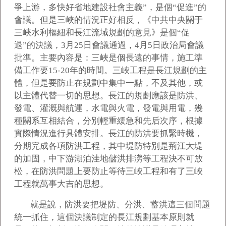
爭上游，多快好省地建設社會主義”，是個“促進”的
會議。但是三峽的情況正好相反，《中共中央關于
三峽水利樞紐和長江流域規劃的意見》是個“促
退”的決議，3月25日會議通過，4月5日政治局會議
批準。主要內容是：三峽是個長遠的事情，施工準
備工作要15-20年的時間。三峽工程是長江規劃的主
體，但是要防止在規劃中集中一點，不及其他，或
以主體代替一切的思想。長江的規劃應該是防洪、
發電、灌溉與航運，水電與火電，發電與用電，幾
種關系互相結合，分別輕重緩急和先后次序，根據
實際情況進行具體安排。長江的防洪要抓緊時機，
分期完成各項防洪工程，其中堤防特別是荊江大堤
的加固，中下游湖泊洼地儲洪排澇等工程決不可放
松，在防洪問題上要防止等待三峽工程和有了三峽
工程就萬事大吉的思想。
就是說，防洪要把堤防、分洪、蓄洪這三個問題
統一抓住，這個決議制定的長江規劃基本原則就