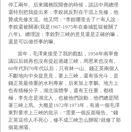
停工兩年。后來國務院開會的時候，談話中周總理
還特別把我提出來：李銳就反對在干流上先修，他
贊成先修支流。他又問：“李銳哪里去了?”有人說：
李銳還被關著(我是1967-1975年在秦城監獄被關了
八年)。總理說：李銳對三峽的意見還是正確的嘛，
還是可以做些事的嘛。
當年，毛澤東接受了我的觀點，1958年南寧會
議以后就再也沒有提起過建三峽，周恩來也沒有。
60年代到70年代以后，只有林一山、錢正英兩個人
不斷地向中央提意見，要上三峽，還有張光斗，是
錢正英最倚重的水利專家，后來加上李鵬。地方上
也有積極分子，湖北張體學，還有王任重，都積
極，李先念是湖北人，也被他們說動，他們總是鬧
著三峽上馬。大概是1972年1973年，有過一個毛澤
東對要求上三峽的批示：“需要一個反面報告。”錢
正英這些人不死心，修不成三峽怎么辦呢?就修了那
個葛洲壩。