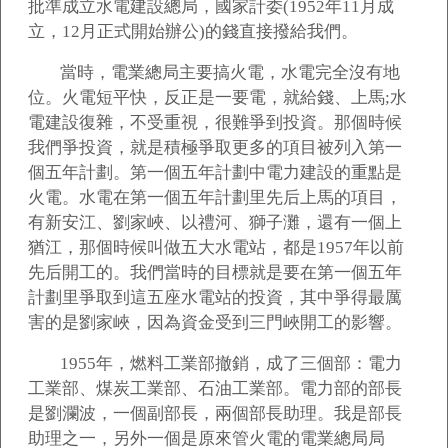
批準成立水電建設總局，國家計委(1952年11月成
立，12月正式開始辦公)的錢直接撥給我們。
當時，電業總局主要搞火電，水電完全沒有地
位。火電短平快，反正是一要電，就給錢、上馬;水
電建設復雜，不受重視，很難爭到投資。那個時候
我們爭投資，就是積極爭取更多的項目被列入第一
個五年計劃。第一個五年計劃中電力建設的重點是
火電。水電在第一個五年計劃里先后上馬的項目，
有新安江、劉家峽、以禮河、獅子灘，還有一個上
猶江，那個時候叫做五大水電站，都是1957年以前
先后開工的。我們當時的目標就是要在第一個五年
計劃里爭取到這五座水電站的投資，其中爭得最厲
害的是劉家峽，因為資金受到三門峽開工的影響。
1955
年，燃料工業部撤銷，成了三個部：電力
工業部、煤炭工業部、石油工業部。電力部的部長
是劉瀾波，一個副部長，兩個部長助理。我是部長
助理之一，另外一個是原來管火電的電業總局局