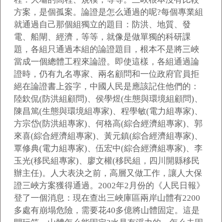
方案，是個孤案。論證是怎么通過的呢?每個專業組
就通過自己那個組獨立的題目：防洪、地質、發
電、船閘、經濟，等等，就像是做單獨的科研課
題，各組只通過本組的論證題目，根本不是將三峽
當成一個總體工程來論證。即使這樣，各組通過論
證時，仍有九名專家、兩名顧問和一位政府官員拒
絕在論證書上簽字，中國人民是應該記住他們的：
陸欽侃(防洪組顧問)、侯學煜(生態與環境組顧問)、
陳昌篤(生態與環境組專家)、程學敏(電力組專家)、
方宗岱(防洪組專家)、何格高(綜合經濟組專家)、郭
來喜(綜合經濟組專家)、黃元鎮(綜合經濟組專家)、
覃修典(電力組專家)、伍宏中(綜合經濟組專家)、李
玉光(移民組專家)、廖文權(移民組，四川開縣移民
辦主任)。人大表決之前，高層又做工作，讓人大保
證三峽方案獲得通過。2002年2月份的《人民日報》
登了一個消息：現在查出三峽庫區兩岸山體有2200
多處有崩塌危險，需要花40多億將山體固定。這是