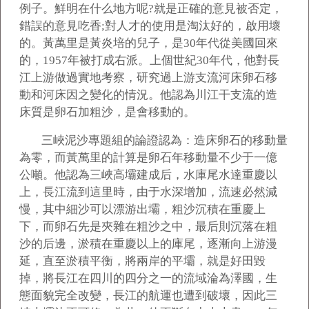
例子。鮮明在什么地方呢?就是正確的意見被否定，
錯誤的意見吃香;對人才的使用是淘汰好的，啟用壞
的。黃萬里是黃炎培的兒子，是30年代從美國回來
的，1957年被打成右派。上個世紀30年代，他對長
江上游做過實地考察，研究過上游支流河床卵石移
動和河床因之變化的情況。他認為川江干支流的造
床質是卵石加粗沙，是會移動的。
三峽泥沙專題組的論證認為：造床卵石的移動量
為零，而黃萬里的計算是卵石年移動量不少于一億
公噸。他認為三峽高壩建成后，水庫尾水達重慶以
上，長江流到這里時，由于水深增加，流速必然減
慢，其中細沙可以漂游出壩，粗沙沉積在重慶上
下，而卵石先是夾雜在粗沙之中，最后則沉落在粗
沙的后邊，淤積在重慶以上的庫尾，逐漸向上游漫
延，直至淤積平衡，將兩岸的平壩，就是好田毀
掉，將長江在四川的四分之一的流域淪為澤國，生
態面貌完全改變，長江的航運也遭到破壞，因此三