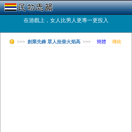
在游戲上，女人比男人更專一更投入
>>>
創業先鋒 眾人拾柴火焰高
>>>
簡體
傳統