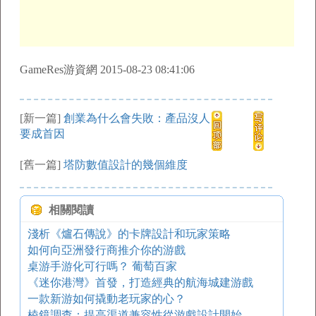
GameRes游資網 2015-08-23 08:41:06
[新一篇]
創業為什么會失敗：產品沒人
要成首因
[舊一篇]
塔防數值設計的幾個維度
相關閱讀
淺析《爐石傳說》的卡牌設計和玩家策略
如何向亞洲發行商推介你的游戲
桌游手游化可行嗎？ 葡萄百家
《迷你港灣》首發，打造經典的航海城建游戲
一款新游如何撬動老玩家的心？
棱鏡調查：提高渠道兼容性從游戲設計開始