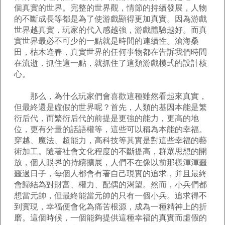
個真實的世界。完整的世界觀，情節的持續發展，人物
的不斷成長等都是為了使游戲顯得更加真實。因為游戲
世界越真實，玩家的代入感越強，游戲體驗越好。而真
實世界最必不可少的一點就是時間的連續性。滄海桑
田，枯木逢春，真實世界的任何事物都在告訴我們時間
在流逝，抓住這一點，就抓住了這類游戲模式的設計核
心。
那么，為什么玩家們會喜歡這種雖然看起來真實，
但最終還是虛假的世界呢？首先，人類的基因本能是繁
衍后代，而繁衍后代的前提是更強的能力，更高的地
位，更有分量的話語權等，這些可以稱為本能的幸福。
穿越、魔法、超能力，高科技等其實是對這些幸福的藝
術加工。隨著社會文化程度的不斷提高，群眾思想的開
放，個人眼界的持續擴展，人們不在像以前那樣渾渾噩
噩過日子，每個人都會有著自己現實的追求，并且最終
會歸結為對財富、權力、配偶的渴望。然而，小兵們都
想當元帥，但最終能當元帥的只有一個小兵。追求得不
到實現，幸福便會化為痛苦根源，成為一種精神上的折
磨。這個時候，一個能夠提供這種幸福的真實而虛假的