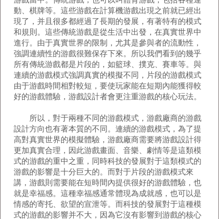
動、棋牌等。這些游戲在計算機游戲出現之前就已經出
現了，并且很多都經過了長期的發展，有著特有的模式
和規則。這些傳統游戲是從生活中出發，在真實世界中
進行。由于真實世界的限制，尤其是參與者的流動性，
強調連續性的游戲很難保存下來。所以我們看到的幾乎
所有傳統游戲都是片段的，如籃球、撲克、賽車等。與
連續的游戲模式強調真實的模擬不同，片段的游戲模式
由于游戲時間相對較短，要使玩家能在短期內能獲得較
好的游戲體驗，游戲設計者會更注重游戲的核心玩法。
所以，對于兩種不同的游戲模式，游戲廠商的游戲
設計方向也有著本質的不同。連續的游戲模式，為了提
高對真實世界的模擬體驗，游戲廠商需要將游戲設計得
更加真實合理，因此游戲畫面、音樂、劇情等是這類模
式的游戲的重中之重，同時科技的發展對于這類模式的
游戲的影響是十分巨大的。而對于片段的游戲模式來
講，游戲則需要能在短時間內提供很好的游戲體驗，也
就是幸福感。這種幸福感通常體現為成就感，也可以是
情感的寄托、欲望的宣泄等。而科技的發展對于這種模
式的游戲的影響并不大，因為它沒有影響到游戲的核心