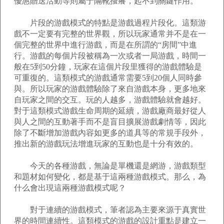
優惠贈送活動等則屬于隔靴搔癢，起不到關鍵作用。
片段的游戲模式的特點是游戲過程片段化。這類游
戲不一定要有完整的世界觀，所以玩家通常并不是在一
個完整的世界中進行游戲，而是在所謂的“房間”中進
行。游戲的每個片段被稱為一次或者一局游戲，時間一
般在5到50分鐘，玩家在這個片段里獲得的游戲體驗是
可重復的。這類模式的游戲通常需要5到20個人同時參
與。所以玩家的游戲體驗除了來自游戲本身，更多地來
自玩家之間的交互。玩的人越多，游戲體驗就會越好。
對于這類模式游戲生命周期的延續，游戲廠商最好從人
與人之間的互動著手而不是盲目擴展游戲劇情等，因此
除了不斷增加游戲內容如更多的道具等的常規手段外，
推出新的游戲玩法增進玩家的互動也是十分有效的。
今天的各種游戲，無論是單機還是網游，游戲類型
和題材如何變化，都是基于這兩種游戲模式。那么，為
什么會出現這兩種游戲模式呢？
對于連續的游戲模式，筆者認為主要來源于真實世
界的時間連續性。這類模式的游戲的設計重點是建立一