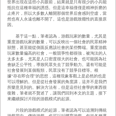
世界出現在這些小兵眼前，結果就是只有很少的小兵能
抵抗住這種幸福的誘惑。但是這幸福僅僅是精神折磨的
止疼片，所以大多數人離開那個世界后會感到空虛，當
然也有人永遠也離不開了。這也是游戲致癮性的直接原
因。
基于這一點，筆者認為，游戲玩家的數量，尤其是
重度游戲玩家的數量，可以反映出一個社會的民眾精神
狀態，甚至能從側面反應該社會的某些弊端。重度游戲
玩家數量偏高的社會，一般競爭性都很強，被淘汰的人
太多太多，尤其是人口密度很大的社會。也可能因為社
會缺乏公平性，導致民眾失去了競爭動力。還有可能是
社會發展到某個瓶頸，民眾沒有了競爭目標等。根
據“存在即合理”的思想，這種現象客觀上是必然的也是
可以理解的。但是從社會發展的角度講，這并不是我們
所樂意見到的。解決方法有，但是這些社會學的東西很
復雜，筆者就不贅述了，讓我們回到本文的主題，接下
來繼續探討片段的游戲模式的起源。
片段的游戲模式的起源，筆者認為可以追溯到傳統
游戲當中。傳統游戲，也可以叫體育游戲，包括各種運