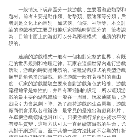
一般情況下玩家區分一款游戲，主要看游戲類型和
題材。前者主要是動作類、射擊類、競速類等分類，后
者則是文化上的區別，如武俠、仙俠、神話等。本文討
論的游戲模式主要是根據玩家體驗時間區分的。筆者認
為，目前市面上的游戲可以分為兩種模式：連續的和片
段的。
連續的游戲模式一般有一個相對完整的世界，有既
定的世界規則和物理定律。玩家在這個世界內進行游戲
活動，游戲的時間是連續的。這種游戲模式的典型游戲
類型是角色扮演游戲。這些游戲一般有著相對的自由
度，玩家的游戲體驗主要來自對游戲角色的培養。游戲
流程通常是線性的，并且有著通關的設定，所以這類游
戲的最主要的游戲體驗一般在一周目。玩家通關后，游
戲吸引力會急劇下降。為了維持游戲的生命周期，游戲
廠商們會采取各種辦法，最常見的是推出游戲資料片，
在單機游戲領域也叫DLC。只要游戲行業的技術水平沒
有發生質變，這種方法可以一直延續該游戲的生命，尤
其對于網游而言。至于其他一些方法比如不定期的打折