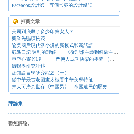
Facebook設計師：五個常犯的設計錯誤
推薦文章
美國到底殺了多少印第安人？
藥業先驅項松茂
論美國后現代派小說的新模式和新話語
顧準日記 遲到的理解——《從理想主義到經驗主義》讀后附記
重塑心靈 NLP——一門使人成功快樂的學問 （二）
編輯學研究評述
認知語言學研究綜述（一）
從中華最古老圖畫太極看中華美學特征
朱大可序余世存《中國男》：帝國遺民的歷史…
評論集
暫無評論。