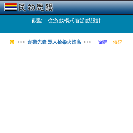
觀點：從游戲模式看游戲設計
>>>
創業先鋒 眾人拾柴火焰高
>>>
簡體
傳統