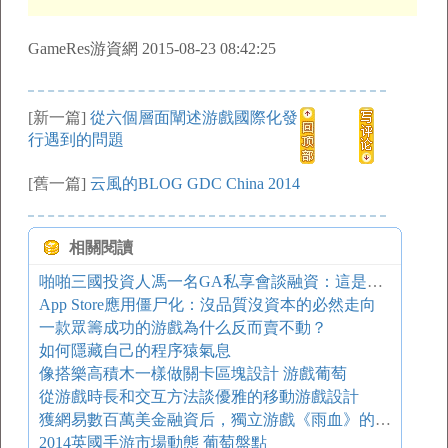
GameRes游資網 2015-08-23 08:42:25
[新一篇]
從六個層面闡述游戲國際化發
行遇到的問題
[舊一篇]
云風的BLOG GDC China 2014
相關閱讀
啪啪三國投資人馮一名GA私享會談融資：這是游戲從業者最好的時代
App Store應用僵尸化：沒品質沒資本的必然走向
一款眾籌成功的游戲為什么反而賣不動？
如何隱藏自己的程序猿氣息
像搭樂高積木一樣做關卡區塊設計 游戲葡萄
從游戲時長和交互方法談優雅的移動游戲設計
獲網易數百萬美金融資后，獨立游戲《雨血》的大眾化之路
2014英國手游市場動態 葡萄盤點