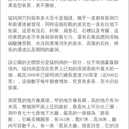
果造型各異，美不勝收。
猛犸洞穴到底有多大至今是個謎。幾乎一直都有新洞穴
和新通道被發現，同時這個壯觀的迷宮也一直在往地下
拓展。這里有流石、鈣華、扇形石、石槽以及穹窿，這
些東西的名字本身就很有吸引力。還有石膏晶體與溶蝕
碳酸鹽景觀、水洼與逐漸消失的泉水、高聳的石柱、狹
長的通道以及開闊的巖洞。
該公園的主體部分是猛犸洞的一部分，位于埃德蒙森縣
境內。猛犸洞是現在世界上已知的溶洞系統中最大的一
個，截至2006年已探明洞穴總長度達350英里（近600公
里），這個數字每年都會增加，究竟有多長，至今仍在
探索。
洞里寬的地方像廣場，窄的地方像長廊，高的地方有30
米高，整個洞平面上迂回曲折，垂直向上可分出三層，
洞中有七十七座地下大廳，最高的一座稱為「酋長
殿」，它略呈橢圓形，長163米，寬87米，高38米，廳
內可容數千人。有一座「星辰大廳」很富詩意，它的頂