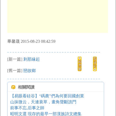
畢馨晟 2015-08-23 08:42:59
[新一篇]
剎那緣起
[舊一篇]
戀故鄉
相關閱讀
【易眼看硅谷】“碼農”們為何要回國創業
山抹微云，天連衰草，畫角聲斷譙門
前事不忘,后事之師
昭明文選 現存的最早一部漢族詩文總集