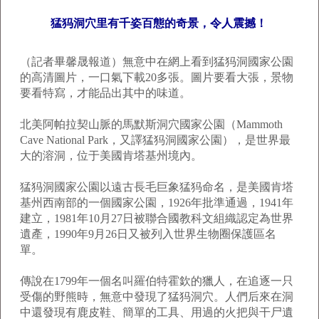
猛犸洞穴里有千姿百態的奇景，令人震撼！
（記者畢馨晟報道）無意中在網上看到猛犸洞國家公園
的高清圖片，一口氣下載20多張。圖片要看大張，景物
要看特寫，才能品出其中的味道。
北美阿帕拉契山脈的馬默斯洞穴國家公園（Mammoth
Cave National Park，又譯猛犸洞國家公園），是世界最
大的溶洞，位于美國肯塔基州境內。
猛犸洞國家公園以遠古長毛巨象猛犸命名，是美國肯塔
基州西南部的一個國家公園，1926年批準通過，1941年
建立，1981年10月27日被聯合國教科文組織認定為世界
遺產，1990年9月26日又被列入世界生物圈保護區名
單。
傳說在1799年一個名叫羅伯特霍欽的獵人，在追逐一只
受傷的野熊時，無意中發現了猛犸洞穴。人們后來在洞
中還發現有鹿皮鞋、簡單的工具、用過的火把與干尸遺