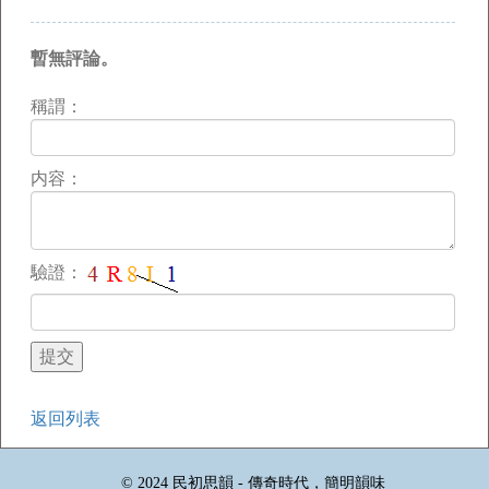
暫無評論。
稱謂：
内容：
驗證：
返回列表
© 2024 民初思韻 - 傳奇時代，簡明韻味