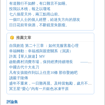
有道難行不如醉，有口難言不如睡。
投我以木桃，報之以瓊瑤
七八個星天外，兩三點雨山前。
一個IT人士的個人經歷，給迷失方向的朋友
日日花前常病酒，不辭鏡里朱顏瘦。
推薦文章
自我創造 第二十三章 ：如何克服害羞心理
幸福轉動：幸福感與親密關系（演講）
許嵩【單人旅途】MV
啟動農村消費市場，保持經濟持續增長 ——關于有效啟動農村消費市場的若干政策建議
中國古代十大名刀
凡有女孩能作到以上任意10條 那你娶她吧
讀嚴子陵傳
盛年不重來，一日難再晨。及時當勉勵，歲月不待人。
冥王星“愛心”內有一片銀色冰凍平原
評論集