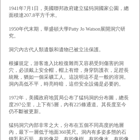
1941年7月1日，美國聯邦政府建立猛犸洞國家公園，總
面積達207.8平方千米。
1950年代末期，華盛頓大學Patty Jo Watson展開洞穴研
究。
洞穴內古代人類遺骸和遺物已被立法保護。
根據規定，游客進入比較復雜而又容易受到傷害的洞
穴，必須戴上安全帽，帽上有燈，身穿防護衣，足蹬長
統靴，猶如一個采礦工人。這說明這不是一般的溶洞。
洞內高低不平，時亮時暗，這些安全設備是必要的。
1972年，美國政府地質局公布了猛犸洞的分布圖，總長
度297公里，上下有5層，內有225條通道。其長度至今
仍不斷被更新。
猛犸洞穴內部非常之大，分布在五個不同高度的地層
內，最下一層低于地面360英尺。洞內有多姿多態的石
鐘乳和石筍，有的像花，有的像樹，有的像水，有的像