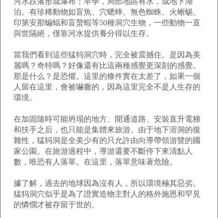
河水跌落形成瀑布；旱季，局部地區有水，成地下湖
泊。有珍稀動物如盲魚、穴蟋蟀、無色蜘蛛、火蜥蜴、
印第安那蝙蝠和盲螯蝦等50種洞穴生物，一些動物一直
與世隔絕，僅靠河水提供養分得以生存。
當我們看到這些猛犸洞穴時，完全被震撼住。是因為美
麗嗎？奇特嗎？好像還有比這兩種感覺更深刻的感覺。
那是什么？是恐懼。這里的條件實在太差了，如果一個
人留在這里，會被嚇癱的，因為這里完全不是人生存的
環境。
在加固隨時可能坍塌的地方、開通道路、安裝直升電梯
和扶手之后，也只能是集體來旅游。由于地下溶洞的復
雜性，猛犸洞是全美少有的只允許由向導帶領游覽的國
家公園。在旅游過程中，導游還要不斷停下來清點人
數，唯恐有人落單。在這里，落單意味著危險。
據了解，過去的地球因為沒有人，所以環境極其惡劣。
猛犸洞穴似乎是為了證實造物主對人的格外施恩和罕見
的憐憫才被存留于世的。