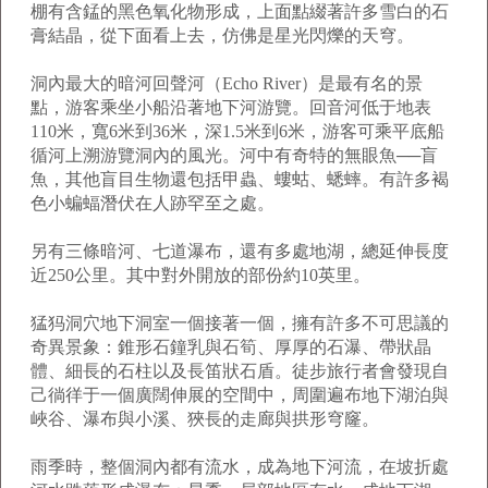
棚有含錳的黑色氧化物形成，上面點綴著許多雪白的石
膏結晶，從下面看上去，仿佛是星光閃爍的天穹。
洞內最大的暗河回聲河（Echo River）是最有名的景
點，游客乘坐小船沿著地下河游覽。回音河低于地表
110米，寬6米到36米，深1.5米到6米，游客可乘平底船
循河上溯游覽洞內的風光。河中有奇特的無眼魚──盲
魚，其他盲目生物還包括甲蟲、螻蛄、蟋蟀。有許多褐
色小蝙蝠潛伏在人跡罕至之處。
另有三條暗河、七道瀑布，還有多處地湖，總延伸長度
近250公里。其中對外開放的部份約10英里。
猛犸洞穴地下洞室一個接著一個，擁有許多不可思議的
奇異景象：錐形石鐘乳與石筍、厚厚的石瀑、帶狀晶
體、細長的石柱以及長笛狀石盾。徒步旅行者會發現自
己徜徉于一個廣闊伸展的空間中，周圍遍布地下湖泊與
峽谷、瀑布與小溪、狹長的走廊與拱形穹窿。
雨季時，整個洞內都有流水，成為地下河流，在坡折處