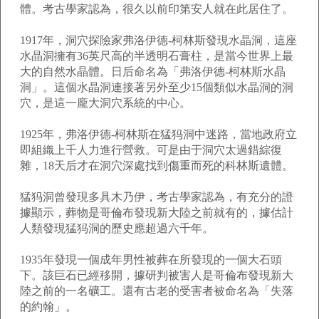
體。考古學家認為，很久以前印第安人就在此居住了。
1917年，洞穴探險家弗洛伊德-柯林斯發現水晶洞，這座
水晶洞擁有36英尺高的半透明石膏柱，是當今世界上最
大的自然水晶體。日后命名為「弗洛伊德-柯林斯水晶
洞」。這個水晶洞連接著另外至少15個類似水晶洞的洞
穴，是這一龐大洞穴系統的中心。
1925年，弗洛伊德-柯林斯在猛犸洞中迷路，當地政府立
即組織上千人力進行營救。可是由于洞穴太過錯綜復
雜，18天后才在洞穴深處找到傷重而死的科林斯遺體。
猛犸洞曾發現多具木乃伊，考古學家認為，有充分的證
據顯示，葬物是哥倫布發現新大陸之前就有的，據估計
人類發現猛犸洞的歷史應超過六千年。
1935年發現一個成年男性被葬在所發現的一個大石頭
下。該巨石已經移開，據研判被害人是哥倫布發現新大
陸之前的一名礦工。還有古老的受害者被命名為「失落
的約翰」。