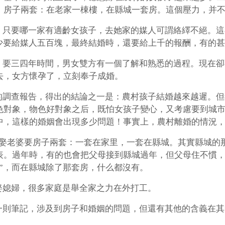
，房子兩套：在老家一棟樓，在縣城一套房。這個壓力，并
。只要哪一家有適齡女孩子，去她家的媒人可謂絡繹不絕。這
至少要給媒人五百塊，最終結婚時，還要給上千的報酬，有的
，要三四年時間，男女雙方有一個了解和熟悉的過程。現在卻
去，女方懷孕了，立刻奉子成婚。
的調查報告，得出的結論之一是：農村孩子結婚越來越遲。但
色對象，物色好對象之后，既怕女孩子變心，又考慮要到城
中，這樣的婚姻會出現多少問題！事實上，農村離婚的情況
人娶老婆要房子兩套：一套在家里，一套在縣城。其實縣城的
表。過年時，有的也會把父母接到縣城過年，但父母住不慣
”，而在縣城除了那套房，什么都沒有。
娶媳婦，很多家庭是舉全家之力在外打工。
一則筆記，涉及到房子和婚姻的問題，但還有其他的含義在其