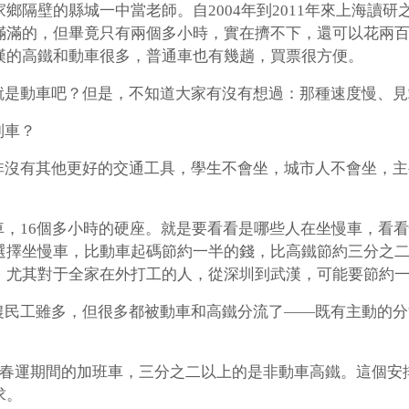
鄉隔壁的縣城一中當老師。自2004年到2011年來上海讀
滿滿的，但畢竟只有兩個多小時，實在擠不下，還可以花兩
漢的高鐵和動車很多，普通車也有幾趟，買票很方便。
就是動車吧？但是，不知道大家有沒有想過：那種速度慢、見
列車？
非沒有其他更好的交通工具，學生不會坐，城市人不會坐，主
車，16個多小時的硬座。就是要看看是哪些人在坐慢車，看
選擇坐慢車，比動車起碼節約一半的錢，比高鐵節約三分之
。尤其對于全家在外打工的人，從深圳到武漢，可能要節約
農民工雖多，但很多都被動車和高鐵分流了——既有主動的分
告的春運期間的加班車，三分之二以上的是非動車高鐵。這個
求。