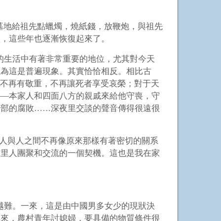
墓地給祖先點蠟燭，燒紙錢，放鞭炮，與祖先
堂，這些年也逐漸恢復起來了。
的生活中有著非常重要的地位，尤其對今天
以為這是普遍現象。其實恰恰相反。相比古
，不再有敬重，不再讓死者享受哀榮；對于天
——本家人和四面八方的親戚來給他守喪，守
干部的腐敗……深夜里交談的聲音傳得很遠很
，人與人之間不再像原來那樣有著密切的關系
村里人團聚和交流的一個契機。這也是我在家
越難。一來，這是由中國男多女少的現狀決
二來，農村青年討媳婦，要具備的物質條件很