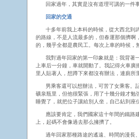
回家過年，其實是沒有道理可講的一件
回家的交通
十多年前我上本科的時候，從大西北到
的路線，不是人流最多的，但春運那個擠啊
的，幾乎全都是農民工。每次上車的時候，
我對過年回家的第一印象就是：我背著
上車后一分鐘，車就開動了。我記得火車廣
里人貼著人，想蹲下來都沒有辦法，連廁所
男乘客還可以想辦法，可苦了女乘客。
礦泉瓶里，但他很緊張，用了十幾分鐘才勉
睡覺了，就把位子讓給別人坐，自己鉆到座
應該要肯定，我們國家這十年間的鐵路
上，起碼不會像過去那么擁擠了。
過年回家那種路途的遙遠、時間的漫長、