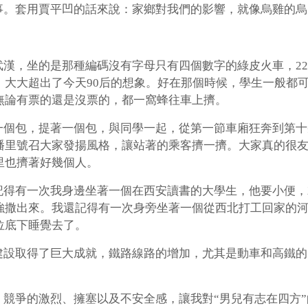
事。套用賈平凹的話來說：家鄉對我們的影響，就像烏雞的烏
武漢，坐的是那種編碼沒有字母只有四個數字的綠皮火車，2
，大大超出了今天90后的想象。好在那個時候，學生一般都
無論有票的還是沒票的，都一窩蜂往車上擠。
一個包，提著一個包，與同學一起，從第一節車廂狂奔到第十
播里號召大家發揚風格，讓站著的乘客擠一擠。大家真的很
里也擠著好幾個人。
記得有一次我身邊坐著一個在西安讀書的大學生，他要小便，
強撒出來。我還記得有一次身旁坐著一個從西北打工回家的
位底下睡覺去了。
建設取得了巨大成就，鐵路線路的增加，尤其是動車和高鐵的
競爭的激烈、擁塞以及不安全感，讓我對“男兒有志在四方