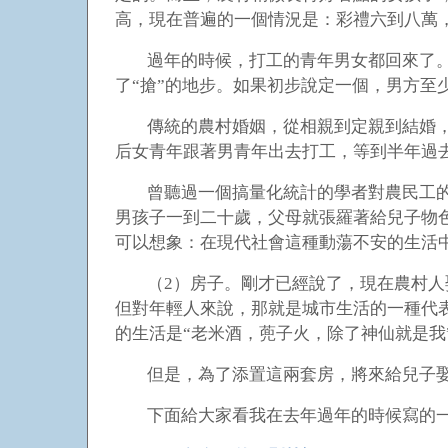
高，現在普遍的一個情況是：彩禮六到八萬
過年的時候，打工的青年男女都回來了
了“搶”的地步。如果初步說定一個，男方
傳統的農村婚姻，從相親到定親到結婚
后女青年跟著男青年出去打工，等到半年過
曾聽過一個搞量化統計的學者對農民工
男孩子一到二十歲，父母就張羅著給兒子物
可以想象：在現代社會這種動蕩不安的生活
（2）房子。剛才已經說了，現在農村
但對年輕人來說，那就是城市生活的一種代
的生活是“老米酒，蔸子火，除了神仙就是我
但是，為了添置這兩套房，將來給兒子
下面給大家看我在去年過年的時候寫的