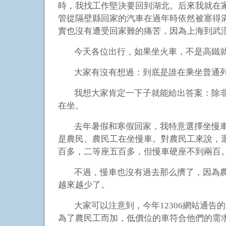
時，我找工作堅決要回到湖北。后來我就在家
管從隔壁縣回家的汽車在過年時依然被塞得
實也沒有遭受回家難的痛苦，因為上海到武
今天各位出行，如果坐火車，不是高鐵
大家有沒有想過：到底是誰在乘坐普通
我想大家肯定一下子就能給出答案：除
在坐。
去年暑假和寒假回家，我特意選擇坐慢
是農民、農民工在坐慢車。對農民工來說，
百多，二等座五百多，但慢車硬座不到兩百
不過，慢車也沒有過去那么擠了，因為
越來越少了。
大家可以注意到，今年12306網站通
為了農民工而加，低價位的車符合他們的需