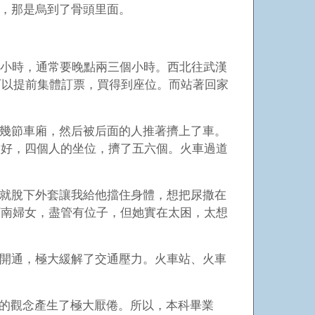
，那是烏到了骨頭里面。
2小時，通常要晚點兩三個小時。西北往武漢
可以提前集體訂票，買得到座位。而站著回家
幾節車廂，然后被后面的人推著擠上了車。
友好，四個人的坐位，擠了五六個。火車過道
就脫下外套讓我給他擋住身體，想把尿撒在
河南婦女，盡管有位子，但她實在太困，太想
開通，極大緩解了交通壓力。火車站、火車
”的觀念產生了極大厭倦。所以，本科畢業