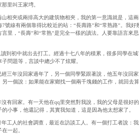
家那里叫王家塆。
兩山相夾或兩排高大的建筑物相夾，我的第一意識就是，這兩
7號線有兩個靠得比較近的站：“長壽路”和“常熟路”。我
言里，“長壽”和“常熟”是完全一樣的讀法。人要靠語言來
只讀到初中就出去打工。經過十七八年的積累，很多同學在
車子問題等，言談中總少不了炫耀。
已經三年沒回家過年了，另一個同學緊跟著說，他五年沒回家
！另一個說：如果能在家鄉找一個兩千塊錢的工作，就回去
年沒有回家。有一天他在qq里突然對我說，我的父母是很好
子的小事，他還記得，其實我知道，這是因為他太想家了。
青年工人的社會調查，最近在訪談工人。有一個打工者說：我
子在一起。