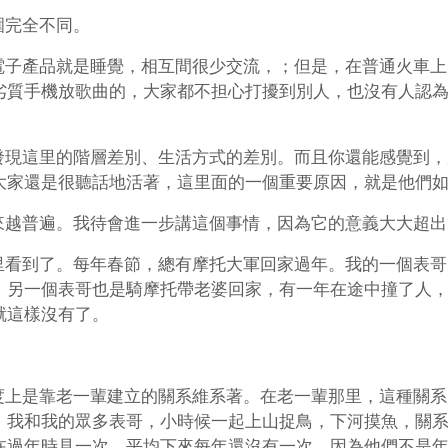
圍完全不同。
電子產品就是睡覺，相互間很少交流，；但是，在普通火車上
劣質手機放歌曲的，大家都不担心打擾到別人，也沒有人認
發現這里的階層差別、生活方式的差別。而且你還能感覺到，
大家還是很聽話地活著，這里面的一個重要原因，就是他們
來越普遍。我待會進一步講這個事情，因為它的意義大大超出
里看到了。每年春節，總有摩托大軍回家過年。我的一個表哥
。另一個表哥也是騎摩托帶老婆回家，有一年在途中撞了人
就這樣沒有了。
度上是靠老一輩建立的關系維系著。在老一輩那里，這種關系
，我和我的眾多表哥，小時候一起上山捉鳥，下河摸魚，關
在過年時見一次，平均下來每年還沒有一次，因為他們不是