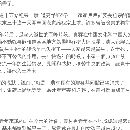
殆盡了。
過十五給祖宗上墳“送亮”的習俗——家家戶戶都要去祖宗的
大家三十這一天開車回老家給祖宗上墳。許多曾被廢棄的祠
過年前后，是老人逝世的高峰時段。喪葬在中國文化和中國人
動不動就喜歡報道某某地方為舉辦葬禮大肆揮霍，讓大家誤
“貴生重死”的觀念早已失衡了——大家越來越貴生，對于死
著不可替代的作用。去年快過年的時候，本家一個叔叔亡故
交流一年的生活情況、見聞和感想，稱贊中央的政策，譴責
上，讓他入土為安。
村的現狀，說白了就是，農村原有的那種共同體已經消失了
門，集體上街玩等等。為死者守喪和送葬，在農村反而成了
男青年來說的。在今天的社會，農村男青年在本地找媳婦越來
，基本都嫁到城里去了，愿意嫁在農村的女孩子越來越少。