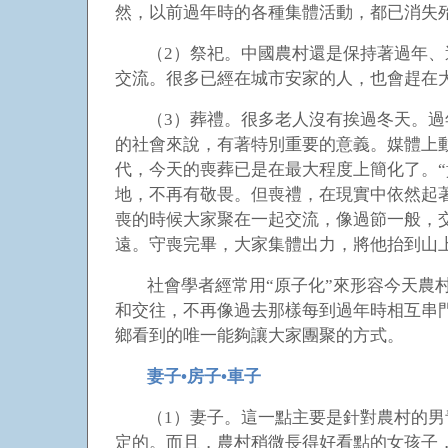
然，以前過年時的各種集體活動，都已消失
（2）祭祀。中國農村還是保持著過年、
交流。很多已經在城市安家的人，也會趕在
（3）葬禮。很多老人沒有挨過冬天。
的社會來說，有著特別重要的意義。媒體上
代，今天的喪葬已是在最大程度上簡化了。
地，不再有敬畏。但喪禮，在現實中依然起
喪的時候大家聚在一起交流，像過節一般，
遠。守喪完畢，大家集體出力，將他抬到山
社會學者經常用“原子化”來形容今天農
和交往，不再像過去那樣每到過年時相互串
鄉看到的唯一能夠讓大家團聚的方式。
妻子•房子•車子
（1）妻子。這一點主要是針對農村的
定的。而且，農村稍微長得好看點的女孩子