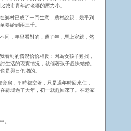
不比城市青年討老婆的壓力小。
在鄉村已成了一門生意，農村說親，幾乎到
甚至要給到兩三千。
不同，年里看對的，過了年，馬上定親，然
我看到的情況恰恰相反：因為女孩子難找，
市討生活的現實情況，就催著孩子趕快結婚。
，也是與日俱增的。
那套房，平時都空著，只是過年時回來住，
，在縣城過了大年，初一就趕回來了。在老家
中。