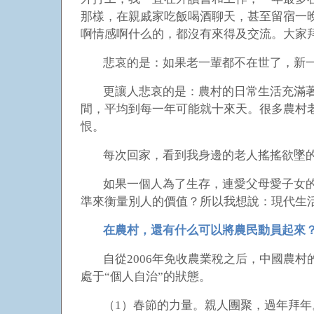
那樣，在親戚家吃飯喝酒聊天，甚至留宿一
啊情感啊什么的，都沒有來得及交流。大家
悲哀的是：如果老一輩都不在世了，新
更讓人悲哀的是：農村的日常生活充滿
間，平均到每一年可能就十來天。很多農村
恨。
每次回家，看到我身邊的老人搖搖欲墜
如果一個人為了生存，連愛父母愛子女
準來衡量別人的價值？所以我想說：現代生
在農村，還有什么可以將農民動員起來
自從2006年免收農業稅之后，中國農
處于“個人自治”的狀態。
（1）春節的力量。親人團聚，過年拜