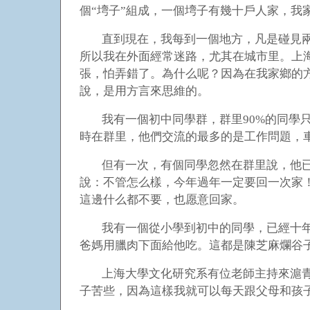
個“塆子”組成，一個塆子有幾十戶人家，我
直到現在，我每到一個地方，凡是碰見
所以我在外面經常迷路，尤其在城市里。上海
張，怕弄錯了。為什么呢？因為在我家鄉的方
說，是用方言來思維的。
我有一個初中同學群，群里90%的同學
時在群里，他們交流的最多的是工作問題，
但有一次，有個同學忽然在群里說，他
說：不管怎么樣，今年過年一定要回一次家
這邊什么都不要，也愿意回家。
我有一個從小學到初中的同學，已經十
爸媽用臘肉下面給他吃。這都是陳芝麻爛谷
上海大學文化研究系有位老師主持來滬
子苦些，因為這樣我就可以每天跟父母和孩