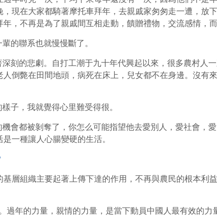
晚，現在大家都騎著摩托車拜年，去親戚家匆匆走一遭，放
拜年，不再是為了親戚間互相走動，饋贈禮物，交流感情，
一輩的聯系也就慢慢斷了。
著深刻的悲劇。自打工潮于九十年代興起以來，很多農村人一
老人倒斃在田間地頭，病死在床上，兒女都不在身邊。沒有
的樣子，我就覺得心里難受得很。
的機會都被剝奪了，你怎么可能指望他去愛別人，愛社會，愛
活是一種讓人心腸變硬的生活。
？
村的基層組織主要起著上傳下達的作用，不再與農民的根本利
年。過年的力量，親情的力量，是當下動員中國人最有效的力