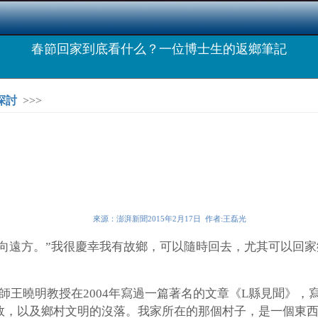
春節回家到底看什么？一位博士生的返鄉筆記
探討
>>>
來源：澎湃新聞2015年2月17日 作者:王磊光
向遠方。”我很慶幸我有故鄉，可以隨時回去，尤其可以回
師王曉明教授在2004年寫過一篇著名的文章《L縣見聞》
敗，以及鄉村文明的沒落。我家所在的那個村子，是一個東