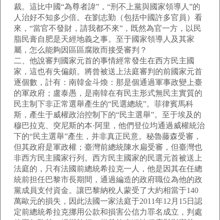
裁。這比中國“為尊者諱”，“刑不上黨與國家領導人”的
人治好不知多少倍。在劉志勤（包括中國許多官員）看
來，“當官不發財，請我都不來”，既然為官一方，以民
脂民膏自肥是天經地義之事。至于國家領導人及其家
屬，怎么能夠因區區腐敗而接受審判？
二、他說審判國家元首的事情經常發生在西方民主國
家，這也有失偏頗。將曾被送上法庭審判的前國家元首
逐個數，計有：南韓金斗煥：那是個通過軍事政變上臺
的軍政府；盧泰愚，是南韓在有民主形式無民主實質的
民主制下非正常選舉產生的“民選總統”。菲律賓馬科
斯，產生于威權政治控制下的“民主選舉”。至于埃及的
穆巴拉克、突尼斯的本·阿里，他們登位均通過威權統治
下的“民主選舉”產生，并非真正民意。秘魯藤森受審，
但其政府是軍政權；臺灣前總統陳水扁受審，但臺灣也
非西方民主國家行列。西方民主國家的民選元首被送上
法庭的，只有法國前總統希拉克一人，他是因其在任總
統前担任巴黎市長期間，通過編造的政府職位為他的政
黨成員支付資金。讓巴黎納稅人蒙受了大約相當于140
萬歐元的損失，因此法國一家法庭于2011年12月15日認
定前總統希拉克挪用公款和損害公信力罪名成立，判處