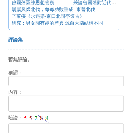
曾國藩團練思想管窺 ——兼論曾國藩對近代軍閥制度的影響
屢屢興師北伐，每每功敗垂成--東晉北伐
辛棄疾《永遇樂·京口北固亭懷古》
研究：男女間有趣的差異 源自大腦結構不同
評論集
暫無評論。
稱謂：
内容：
驗證：