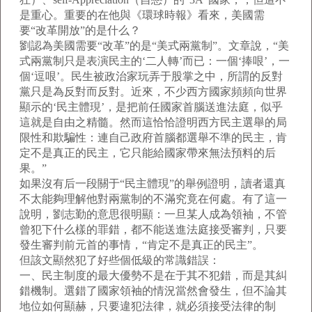
是重心。重要的在他與《環球時報》看來，美國需
要“改革開放”的是什么？
劉認為美國需要“改革”的是“美式兩黨制”。文章說，“美
式兩黨制只是表演民主的‘二人轉’而已：一個‘捧哏’，一
個‘逗哏’。民生被政治家玩弄于股掌之中，所謂的反對
黨只是為反對而反對。近來，不少西方國家頻頻向世界
顯示的‘民主體現’，是把前任國家首腦送進法庭，似乎
這就是自由之精髓。然而這恰恰證明西方民主選舉的局
限性和欺騙性：連自己政府首腦都選舉不準的民主，肯
定不是真正的民主，它只能給國家帶來無法預料的后
果。”
如果沒有后一段關于“民主體現”的舉例證明，讀者還真
不太能夠理解他對兩黨制的不滿究竟在何處。有了這一
說明，劉志勤的意思很明顯：一旦某人成為領袖，不管
曾犯下什么樣的罪錯，都不能送進法庭接受審判，只要
發生審判前元首的事情，“肯定不是真正的民主”。
但該文顯然犯了好些個低級的常識錯誤：
一、民主制度的最大優勢不是在于其不犯錯，而是其糾
錯機制。選錯了國家領袖的情況當然會發生，但不論其
地位如何顯赫，只要違犯法律，就必須接受法律的制