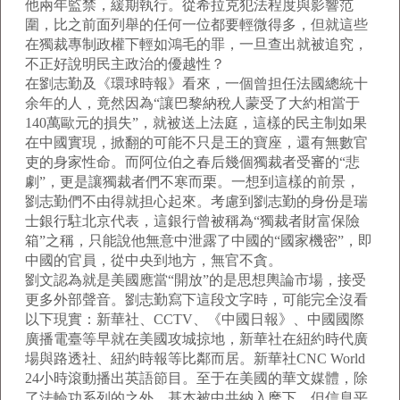
他兩年監禁，緩期執行。從希拉克犯法程度與影響范
圍，比之前面列舉的任何一位都要輕微得多，但就這些
在獨裁專制政權下輕如鴻毛的罪，一旦查出就被追究，
不正好說明民主政治的優越性？
在劉志勤及《環球時報》看來，一個曾担任法國總統十
余年的人，竟然因為“讓巴黎納稅人蒙受了大約相當于
140萬歐元的損失”，就被送上法庭，這樣的民主制如果
在中國實現，掀翻的可能不只是王的寶座，還有無數官
吏的身家性命。而阿位伯之春后幾個獨裁者受審的“悲
劇”，更是讓獨裁者們不寒而栗。一想到這樣的前景，
劉志勤們不由得就担心起來。考慮到劉志勤的身份是瑞
士銀行駐北京代表，這銀行曾被稱為“獨裁者財富保險
箱”之稱，只能說他無意中泄露了中國的“國家機密”，即
中國的官員，從中央到地方，無官不貪。
劉文認為就是美國應當“開放”的是思想輿論市場，接受
更多外部聲音。劉志勤寫下這段文字時，可能完全沒看
以下現實：新華社、CCTV、《中國日報》、中國國際
廣播電臺等早就在美國攻城掠地，新華社在紐約時代廣
場與路透社、紐約時報等比鄰而居。新華社CNC World
24小時滾動播出英語節目。至于在美國的華文媒體，除
了法輪功系列的之外，基本被中共納入麾下。但信息平