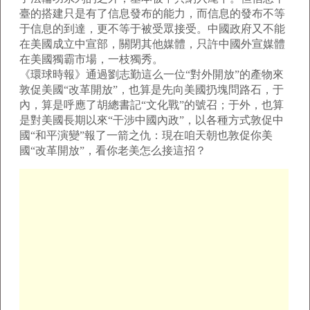
臺的搭建只是有了信息發布的能力，而信息的發布不等
于信息的到達，更不等于被受眾接受。中國政府又不能
在美國成立中宣部，關閉其他媒體，只許中國外宣媒體
在美國獨霸市場，一枝獨秀。
《環球時報》通過劉志勤這么一位“對外開放”的產物來
敦促美國“改革開放”，也算是先向美國扔塊問路石，于
內，算是呼應了胡總書記“文化戰”的號召；于外，也算
是對美國長期以來“干涉中國內政”，以各種方式敦促中
國“和平演變”報了一箭之仇：現在咱天朝也敦促你美
國“改革開放”，看你老美怎么接這招？