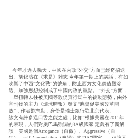
今年才過去幾天，中國在內政“外交”方面已經奇招迭
出。胡錦濤在《求是》雜志 今年第一期上的講話，有如
吹響了中西“文化戰”的號角，防止西方文化價值觀滲
透、加強思想控制成了中國內政的重點。 “外交”方面，
一舉扭轉以往被美國等敦促實行民主的被動態勢，由外
宣刊物的主力《環球時報》發文“應督促美國改革開
放”，作者劉志勤，身份是瑞士銀行駐北京代表。
該文有許多逞口舌之能之處，比如“根據美國在2011年
的表現，人們對奧巴馬強調的3A級國家 定義有了新解
讀：美國是個Arrogance（自傲）、Aggressive（自
狂）、self-Appreciation（自戀）的“3A”國家，，但這不