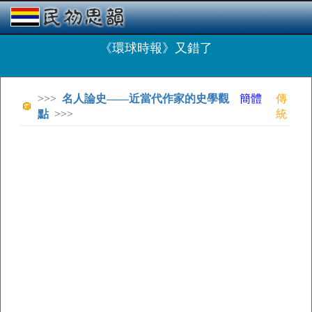
《環球時報》又錯了
>>>
名人論史——近當代作家的史學觀
簡體
傳
點
>>>
統