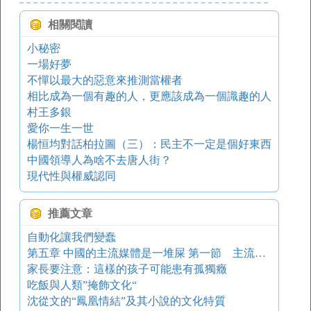
相關閱讀
小秘密
一場好夢
不憚以最大的惡意來推測當權者
相比成為一個有趣的人，更應該成為一個識趣的人
村王多銀
愛你一生一世
楊恒均對話柏拉圖（三）：民主不一定是個好東西
中國領導人為啥不去唐人街？
現代性與權威認同
推薦文章
自動化讓我們變蠢
第五章 中國的主流媒體是一堆屎 第一節 主流媒體的屬性
家長要注意：這樣的孩子可能患有孤獨癥
吃飯與人類”掩飾文化“
沈從文的“鳳凰情結”及其小說的文化特質