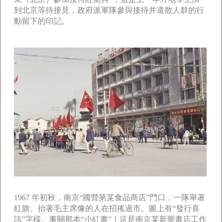
到北京等待接見，政府派軍隊參與接待并遣散人群的行
動留下的印記。
1967 年初秋，南京“國營第某食品商店”門口，一隊舉著
紅旗、抬著毛主席像的人在招搖過市。圖上有“發行喜
訊”字樣。事關那本“小紅書”！這是南京某新華書店工作