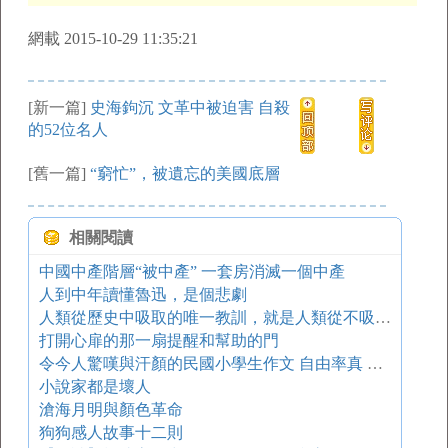
網載 2015-10-29 11:35:21
[新一篇]
史海鉤沉 文革中被迫害 自殺
的52位名人
[舊一篇]
“窮忙”，被遺忘的美國底層
相關閱讀
中國中產階層“被中產” 一套房消滅一個中產
人到中年讀懂魯迅，是個悲劇
人類從歷史中吸取的唯一教訓，就是人類從不吸取歷史教訓
打開心扉的那一扇提醒和幫助的門
令今人驚嘆與汗顏的民國小學生作文 自由率真 快樂逍遙
小說家都是壞人
滄海月明與顏色革命
狗狗感人故事十二則