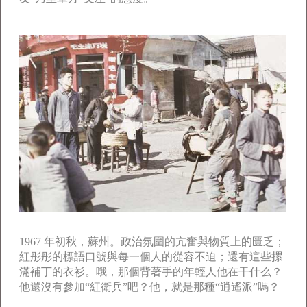
1967 年初秋，蘇州。政治氛圍的亢奮與物質上的匱乏；
紅彤彤的標語口號與每一個人的從容不迫；還有這些摞
滿補丁的衣衫。哦，那個背著手的年輕人他在干什么？
他還沒有參加“紅衛兵”吧？他，就是那種“逍遙派”嗎？