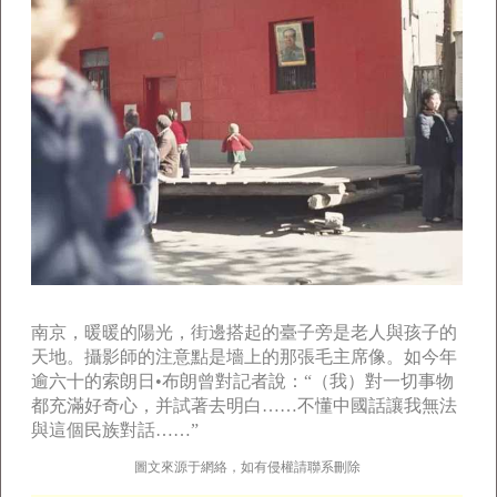
南京，暖暖的陽光，街邊搭起的臺子旁是老人與孩子的
天地。攝影師的注意點是墻上的那張毛主席像。如今年
逾六十的索朗日•布朗曾對記者說：“（我）對一切事物
都充滿好奇心，并試著去明白……不懂中國話讓我無法
與這個民族對話……”
圖文來源于網絡，如有侵權請聯系刪除