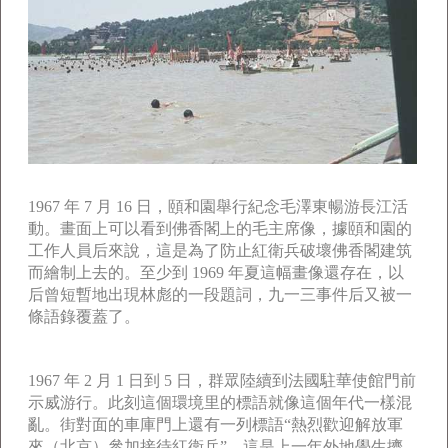
1967 年 7 月 16 日，頤和園舉行紀念毛澤東暢游長江活
動。畫面上可以看到佛香閣上的毛主席像，據頤和園的
工作人員后來說，這是為了防止紅衛兵破壞佛香閣建筑
而繪制上去的。至少到 1969 年夏這幅畫像還存在，以
后曾短暫地出現林彪的一段題詞，九一三事件后又被一
條語錄覆蓋了。
1967 年 2 月 1 日到 5 日，群眾陸續到法國駐華使館門前
示威游行。此刻這個環境里的標語就像這個年代一樣混
亂。街對面的車庫門上還有一列標語“熱烈歡迎解放軍
來（北京）參加接待紅衛兵”，這是上一年外地學生擠