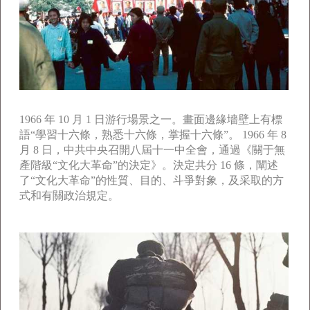
1966 年 10 月 1 日游行場景之一。畫面邊緣墻壁上有標
語“學習十六條，熟悉十六條，掌握十六條”。 1966 年 8
月 8 日，中共中央召開八屆十一中全會，通過《關于無
產階級“文化大革命”的決定》。決定共分 16 條，闡述
了“文化大革命”的性質、目的、斗爭對象，及采取的方
式和有關政治規定。