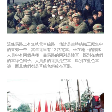
這條馬路上有無軌電車線路，估計是當時紡織工廠集中
的東郊一帶，當年這里有 12 路電車。坐在地上的部隊
人員中有兩個兵種，靠馬路的兩列是陸軍，區別在他們
的軍綠色帽子。人員多的這批是空軍，區別在藍色軍
褲，而且他們都是草綠色斜紋布軍裝。