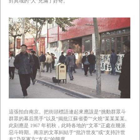
對異域的“人”充滿了好奇。
這張拍自南京。把街頭標語連起來應該是“挑動群眾斗
群眾的幕后黑手”以及“揭批江蘇省委”“火燒”某某某某。
此刻應是 1967 年初秋，此時各地的“文革”正處在幾派
惡斗時期。南京的文革糾結于“批許世友”或“支持許世
友”乃至軍方“支左”的態度。