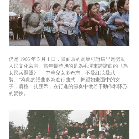
仍是 1966 年 5 月 1 日，畫面后的高墻可證這里是勞動
人民文化宮內。當年最時興的是為毛澤東詩譜曲的《為
女民兵題照》，“中華兒女多奇志，不愛紅妝愛武
裝。”為此的譜曲多為進行曲式，舞蹈如畫面中的女
子，肩槍，扎腰帶，在行進的節奏中做若干動作和隊形
的變換。