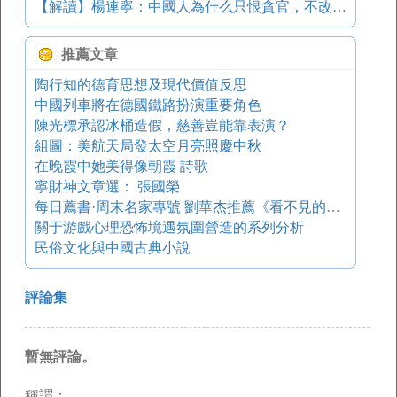
【解讀】楊連寧：中國人為什么只恨貪官，不改制度？
推薦文章
陶行知的德育思想及現代價值反思
中國列車將在德國鐵路扮演重要角色
陳光標承認冰桶造假，慈善豈能靠表演？
組圖：美航天局發太空月亮照慶中秋
在晚霞中她美得像朝霞 詩歌
寧財神文章選： 張國榮
每日薦書·周末名家專號 劉華杰推薦《看不見的森林》：一米見方森林的秘密
關于游戲心理恐怖境遇氛圍營造的系列分析
民俗文化與中國古典小說
評論集
暫無評論。
稱謂：