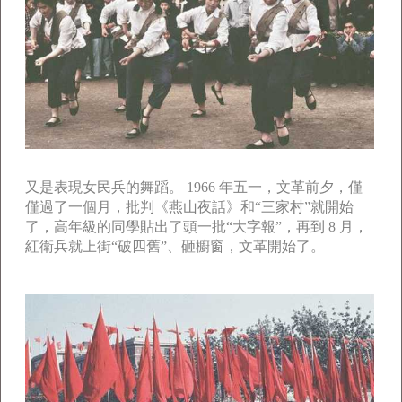
又是表現女民兵的舞蹈。 1966 年五一，文革前夕，僅
僅過了一個月，批判《燕山夜話》和“三家村”就開始
了，高年級的同學貼出了頭一批“大字報”，再到 8 月，
紅衛兵就上街“破四舊”、砸櫥窗，文革開始了。