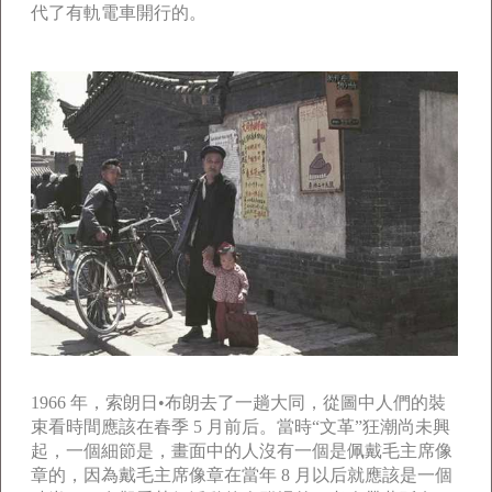
代了有軌電車開行的。
1966 年，索朗日•布朗去了一趟大同，從圖中人們的裝
束看時間應該在春季 5 月前后。當時“文革”狂潮尚未興
起，一個細節是，畫面中的人沒有一個是佩戴毛主席像
章的，因為戴毛主席像章在當年 8 月以后就應該是一個