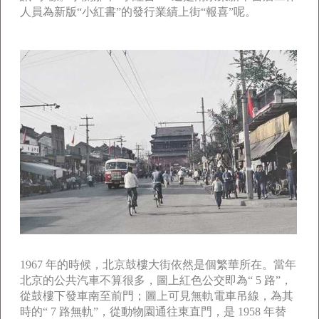
人員為新版“小紅書”的發行業績上街“報喜”呢。
1967 年的時候，北京鼓樓大街依然是個繁華所在。當年
北京的公共汽車不算很多，圖上紅色公交即為“ 5 路”，
從鼓樓下發車南至前門；圖上可見無軌電車吊線，為其
時的“ 7 路無軌”，從動物園通往東直門，是 1958 年替