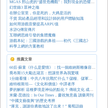
MGAS 邢山虎的“盛世危機觀”：我對現金的恐懼遠超大家想象
幻世錄3 眾神之殤
在辦公室里，你是死的，大媽是活的
干貨 寫給產品經理和設計師的用戶體驗知識
如何用游戲音樂提高ARPU值
水滸Q傳宣傳片
互聯網思維引發的集體魔癥
游戲本紀：三國游戲的鼻祖——初代《三國志》
科學上網的方案教程
推薦文章
60后·蘇童《什么是愛情》：找一個維納斯雕像容易 文學青年
喬布斯15大勵志箴言：想讓世界為我驚嘆
1分鐘看懂：中共八年抗戰忙什么？儲糧、儲軍、搶地盤 圖
維特根斯坦—《文化和價值》中譯者序
夢的解析 這種夢境是神仙的點化？ 傳統文化 成語典故
米蘭·昆德拉：In Our Times，慶祝無意義 讀藥周刊
“中國文藝復興”的歷史考辨
“庫克，謝謝你勇敢地說了出來！” 葡萄語錄