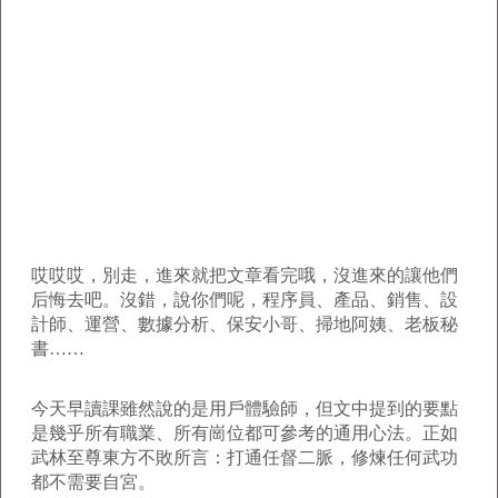
哎哎哎，別走，進來就把文章看完哦，沒進來的讓他們
后悔去吧。沒錯，說你們呢，程序員、產品、銷售、設
計師、運營、數據分析、保安小哥、掃地阿姨、老板秘
書……
今天早讀課雖然說的是用戶體驗師，但文中提到的要點
是幾乎所有職業、所有崗位都可參考的通用心法。正如
武林至尊東方不敗所言：打通任督二脈，修煉任何武功
都不需要自宮。