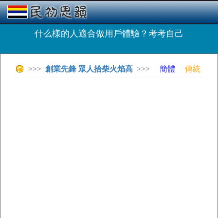
什么樣的人適合做用戶體驗？考考自己
>>>
創業先鋒 眾人拾柴火焰高
>>>
簡體
傳統