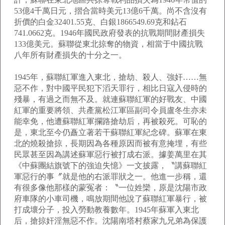
53億4千萬日元，摺合當時美元13億6千萬。尚不含沒有
折價的白金32401.55克、白銀1866549.69克和鉆石
741.0662克。1946年國民政府發表的抗戰期間財產損失
133億美元。蘇聯從東北掠奪的物資，相當于中國抗戰
八年所有財產損失的十分之一。
1945年，蘇聯紅軍進入東北，搶劫、殺人、強奸……無
惡不作，對中國平民犯下滔天罪行，相比日寇入侵時的
殘暴，有過之而無不及。就連蘇聯紅軍的好戰友、中國
紅軍的重要將領、共產黨松江軍區副司令員盧冬生亦未
能幸免，他遭蘇聯紅軍攔路搶劫后，再被殺死。可恥的
是，東北至今仍矗立著若干蘇聯紅軍紀念碑。蘇軍在東
北的燒殺搶掠，長期因為各種原因而被有意掩埋，有些
民眾甚至因為講述蘇軍惡行被打成右派。據姜萬里在其
《中蘇團結旗號下的強迫失憶》一文披露，〝講蘇聯紅
軍惡行的事〞就是他的右派罪狀之一。他進一步稱，還
有很多像他那樣的蒙冤者：〝一位姓欒，原是沈陽市政
府車隊的小車司機，鳴放期間他說了蘇聯紅軍暴行，被
打成壞分子，投入勞動教養數年。1945年蘇軍入東北
后，搶掠奸淫無惡不作。沈陽南塔村蔡家九兄弟為保護