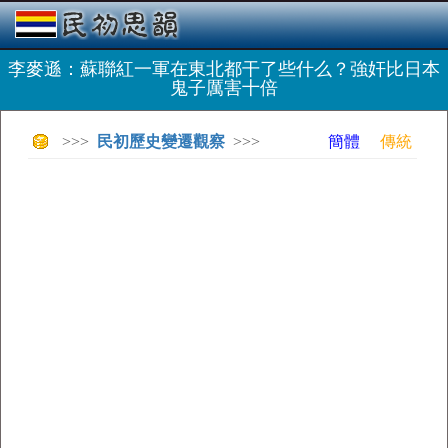
李麥遜：蘇聯紅一軍在東北都干了些什么？強奸比日本
鬼子厲害十倍
>>>
民初歷史變遷觀察
>>>
簡體
傳統