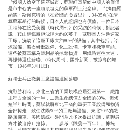
〝俄國人搶空了這座城市，蘇聯紅軍留給中國人的僅僅
是市中心的一座頭頂坦克的蘇軍烈士紀念碑。〞(摘自羅
納德・斯佩克特的《在帝國的廢墟里》，34-35頁)在清
算蘇軍暴行的時候，日本人的證詞也有價值。一位日本
工程師在接受美國《時代周刊》的采訪的時候，對記者
說，鞍山鋼鐵廠距沈陽大約60英里，蘇聯軍人沖進這家
工廠，洗劫了這座工廠大約80%的設備，其中包括，冶
煉設備、礦石研磨設備、化工設備、卡車和機車車頭。
這些被蘇軍稱為戰利品的掠奪物資，用鐵路運往大連，
再輾轉運往蘇聯。(時代周刊，國外新聞，被掠奪的城
市，1946年3月11日)
蘇聯士兵正撤裝工廠設備運回蘇聯
抗戰勝利時，東北三省的工業規模位居亞洲第一，鐵路
里程占全國的一半，工業生產總值占全國的80%。但短
短半年時間，蘇聯就將東北三省的重要工業設備和物資
全部掠走，致使沈陽90%的工廠無設備、東北70%的鐵
路無機車。美國總統杜魯門為此多次提出抗議，蘇聯最
終才被迫停止搶掠。——參考《跌蕩一百年》。據統
計，蘇聯在東北地區共掠奪戰利品損失為1946年幣值的