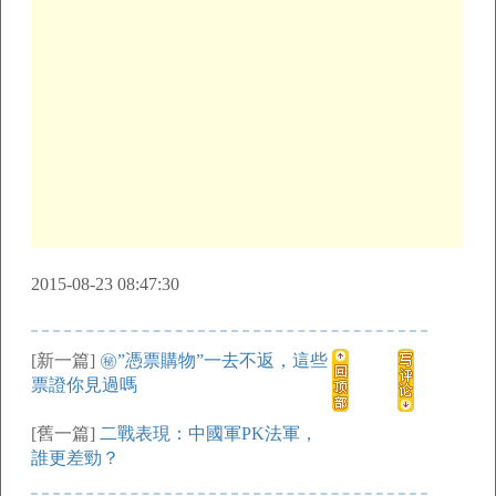
2015-08-23 08:47:30
[新一篇]
㊙”憑票購物”一去不返，這些
票證你見過嗎
[舊一篇]
二戰表現：中國軍PK法軍，
誰更差勁？