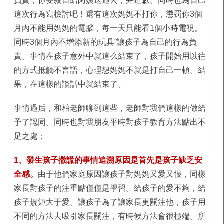
負責，你要親自給阿姨送過去，并道歉。同時也為自己
這次行為寫檢討吧！還有這次媽媽不打你，懲罚你3個
月內不能用媽媽的電腦，每一天只能看1個小時電視。
同時3個月內不增添新的玩具”讓孩子為自己的行為負
責。事情在孩子意外中就這么結束了，孩子開始用以往
的方式抵觸不言語，心理想媽媽不就是打自己一頓。結
果，在這樣的談話中就結束了。
事情過后，和柏老師聊到這些，老師對我們這樣的做給
予了認同。同時也對我朋友平時對孩子教育方法點出不
足之處：
1、發生孩子撒謊的事情追溯原因是首先是孩子缺乏安
全感。
由于他們家庭原因讓孩子對媽媽又愛又恨，同樣
家長對孩子的注重點僅僅是學習。給孩子的愛不夠，給
孩子規矩大于愛。讓孩子為了讓家長更關注他，孩子用
不同的方法去吸引家長關注，有時候方法會很極端。所