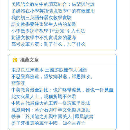
美國語文教材中的讀寫結合：借鑒與討論
多媒體在小學英語情境教學中的有效運用
我的初三英語分層次教學實驗
語文教學要注重學生人格的塑造
小學數學課堂教學中“新知”引入七法
對語文教學中不扎實現象的思考
高考改革方案：刪了什么，加了什么
推薦文章
滾滾長江東逝水 三國游戲佳作大回顧
不忍登高臨遠，望故鄉渺邈，歸思難收。
藍蓮花
中美教育最全對比：也許略帶偏見，卻也一針見血
此女火星人士，昵稱折騰不休君
中國古代最偉大的工程---修筑萬里長城
鳳凰周刊：蔣介石與中華文化復興運動
軼事：芥川龍之介與中國美人│鳳凰讀書
姜子牙推算的萬年中國，知今古存亡