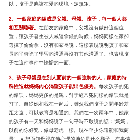
以，孩子是應該在愛的環境下定規矩。
2、一個家庭的組成是父親、母親、孩子，每一個人都
相互關聯著。
在朋友的家庭中，父親沒有做好這個位
置，讓孩子發生被人威逼拿錢的時候，媽媽同樣在家卻
選擇了偷偷拿，沒有和家長說，這樣表現說明孩子和家
長的平時除了學習的溝通再沒有其他溝通了。也表現孩
子在這件事件中怯懦的一面。
3、孩子母親是在別人面前的一個強勢的人，家庭的特
殊性造就媽媽內心渴望孩子能出色優秀。
每次孩子的犯
的錯誤，媽媽更多的是罵，對于經常犯同樣的錯誤就是
打了。自從她和我在一起后，雖然我們孩子之間年齡差
距太遠，可以教育是相通的。我們在一次兩年中，她家
的孩子有一天和媽媽說了一句平時不敢說的話：“媽媽，
以前的你好兇，像母老虎一樣。現在至少你還能和我商
量”。可想而知母親在他心理的地位是什么樣子，有事情