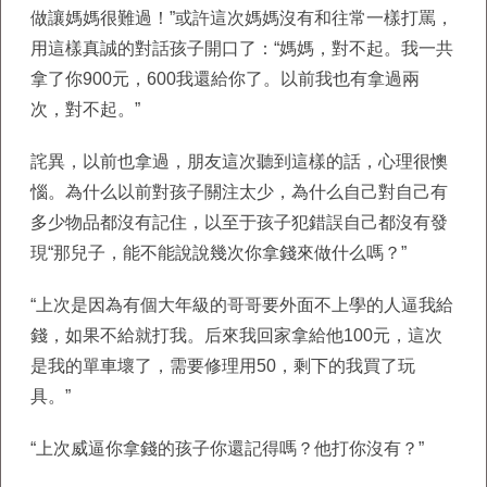
做讓媽媽很難過！”或許這次媽媽沒有和往常一樣打罵，
用這樣真誠的對話孩子開口了：“媽媽，對不起。我一共
拿了你900元，600我還給你了。以前我也有拿過兩
次，對不起。”
詫異，以前也拿過，朋友這次聽到這樣的話，心理很懊
惱。為什么以前對孩子關注太少，為什么自己對自己有
多少物品都沒有記住，以至于孩子犯錯誤自己都沒有發
現“那兒子，能不能說說幾次你拿錢來做什么嗎？”
“上次是因為有個大年級的哥哥要外面不上學的人逼我給
錢，如果不給就打我。后來我回家拿給他100元，這次
是我的單車壞了，需要修理用50，剩下的我買了玩
具。”
“上次威逼你拿錢的孩子你還記得嗎？他打你沒有？”