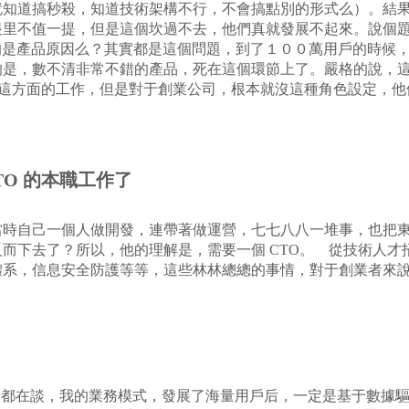
就知道搞秒殺，知道技術架構不行，不會搞點別的形式么）。結
里不值一提，但是這個坎過不去，他們真就發展不起來。說個題
？真的是產品原因么？其實都是這個問題，到了１００萬用戶的時
是，數不清非常不錯的產品，死在這個環節上了。嚴格的說，這其
來做這方面的工作，但是對于創業公司，根本就沒這種角色設定，
TO 的本職工作了
當時自己一個人做開發，連帶著做運營，七七八八一堆事，也把
而下去了？所以，他的理解是，需要一個 CTO。 從技術人才
系，信息安全防護等等，這些林林總總的事情，對于創業者來說，
者都在談，我的業務模式，發展了海量用戶后，一定是基于數據