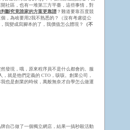
店開社區，也有一堆第三方平臺，這些事情，對
難判斷究竟誰家的方案更靠譜
？難道要靠百度競
個，為啥要用2我不熟悉的？（沒有考慮從公
et，我變成寫腳本的了，我價值怎么體現？
（不
突然發現，哦，原來程序員不是什么都會的。服
人，就是他們定義的 CTO，咳咳。創業公司，
年我也是創業的時候，萬般無奈才自學怎么做運
品牌自己做了一個獨立網店，結果一搞秒殺活動