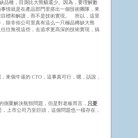
稀缺品種，目測比大熊貓還少。因為，要理解數
的事情就是在產品部門里搭出一個技術團隊，來
據目標和解讀，而不是技術實現。 所以，這里
弄，除非你公司里真有這么一只極品稀缺大熊
人往往無視這些，去追求更高深的技術實現，搞
來個牛逼的 CTO，這事真可行，嗯，話說，
有的側重解決瓶頸問題，但是對老板而言，
只要
司，上市公司乃至巨頭，這個問題也一樣存在，