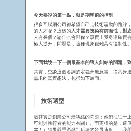
今天要說的第一點，就是期望值的控制
很多互聯網公司都希望自己走技術驅動的路線
的人才呢？這樣的
人才需要技術有前瞻性，對
人有幾個？憑什么會跟你？事實上我身邊確實有
極大提升，問題是，這種現象很難具有復制性
下面我說一下一個最基本的讓人糾結的問題，到
其實，空談這個名詞的定義毫無意義，從我身邊
需求的真實想法，包括如下層面。
技術選型
這其實是創業公司最糾結的問題；他們往往一
可能與執行者的能力有關）。而更糟的是，這
本！）結果嚴重影響到后續的發展速度。 我舉個