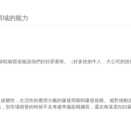
領域的能力
那里吭哧吭哧跟老板說咱們好好弄塞班。（好多技術牛人，大公司的
娛樂性，生活性的應用大概的爆發周期和爆發規模。 能對移動
議，別市場噴發的時候不去考慮準備架構擴容，還在角落里扣扣