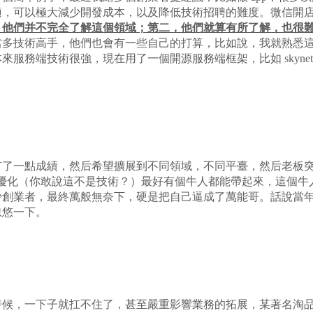
適，可以極大減少開發成本，以及降低技術招聘的難度。微信開
，他們并不完全了解這個領域；第二，他們就算有所了解，也很
當多技術高手，他們也會有一些自己的打算，比如說，我就熟悉這
服務端技術很強，現在用了一個開源服務端框架，比如 skyn
有了一點成績，然后希望擴展到不同領域，不同平臺，然后老板
 優化（你敢說這不是技術？）最好有個牛人都能帶起來，這個牛
少創業者，最終萬般無奈下，硬是把自己逼成了萬能哥。話說當
忽悠一下。
時候，一下子就扛不住了，甚至嚴重影響業務的拓展，某著名淘