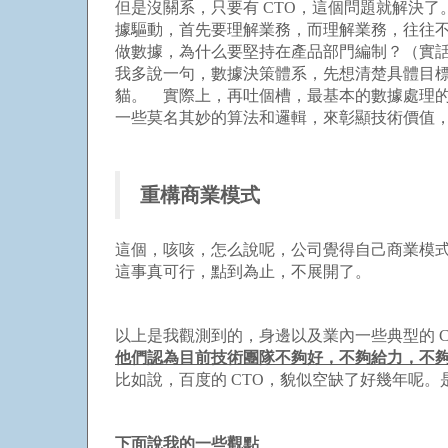
但是沒關系，只要有 CTO，這個問題就解決
據驅動，首先要理解業務，而理解業務，往往
做數據，為什么要堅持在產品部門編制？（實
我多說一句，數據決策體系，先想清楚具體目
貓。 實際上，再吐個槽，最基本的數據處理
一些莫名其妙的算法和邏輯，來彰顯技術價值
重構商業模式
這個，咳咳，怎么說呢，公司覺得自己商業模式
這事真可行，點到為止，不展開了。
以上是我觀測到的，身邊以及業內一些典型的 
他們認為目前技術團隊不夠好，不夠給力，不夠
比如說，百度的 CTO，貌似空缺了好幾年呢
下面說我的一些觀點