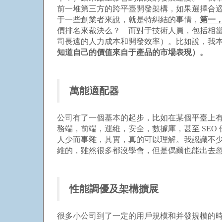
前一堆第三方的跨平臺開發架構，如果選擇合
于一些創業者來說，就是特糾結的事情，
第一
價排名來裁決么？ 而對于技術人員，包括相
司長遠的人力成本和開發效率）。比如說，我本來
知道自己的價值來自于產品的市場表現）。
萬能適配器
公司有了一個基本的起步，比如在某個平臺上
務端，前端，運維，安全，數據庫，甚至 SEO
人少而事雜，其實，真的可以理解。我認識不
維的，雖然很多都沒學會，但是偶爾也能出去
性能調優及架構擴展
很多小公司到了一定的用戶規模和并發規模的