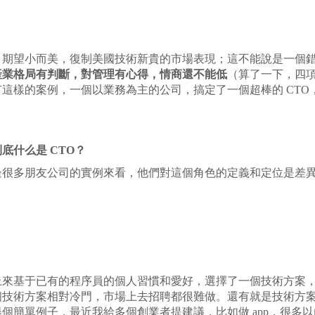
，期望小而美，復制美國技術新貴的市場表現；這不能說是一個
產業格局有判斷，對管理有心得，情商還不能低
（算了一下，四
這樣的案例，一個以業務為主的公司，搞定了一個超棒的 CTO
。
底什么是 CTO？
很多朋友公司的實例來看，他們對這個角色的定義和定位是差異非
上來基于已有的程序員的個人習慣和愛好，選擇了一個技術方案
個技術方案相對冷門，市場上去招聘都很難做。還有就是技術方
簡單例子，最近我給多個創業者提建議，比如做 app，很多以內