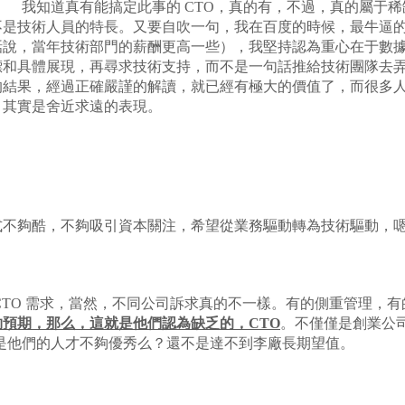
了。 我知道真有能搞定此事的 CTO，真的有，不過，真的屬于
不是技術人員的特長。又要自吹一句，我在百度的時候，最牛逼
話說，當年技術部門的薪酬更高一些），我堅持認為重心在于數
標和具體展現，再尋求技術支持，而不是一句話推給技術團隊去
的結果，經過正確嚴謹的解讀，就已經有極大的價值了，而很多
，其實是舍近求遠的表現。
不夠酷，不夠吸引資本關注，希望從業務驅動轉為技術驅動，嗯，
CTO 需求，當然，不同公司訴求真的不一樣。有的側重管理，
預期，那么，這就是他們認為缺乏的，CTO
。不僅僅是創業公
。是他們的人才不夠優秀么？還不是達不到李廠長期望值。