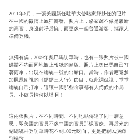
2011年6月，一張美國新任駐華大使駱家輝赴任的照片
在中國的微博上瘋狂轉發。照片上，駱家輝不像是履新
的高官，身邊前呼后擁，而更像一個普通游客，攜家人
準備登機。
無獨有偶，2009年奧巴馬訪華時，也有一張照片被中國
媒體不約而同地搬上報紙的頭版。照片上奧巴馬自己打
著雨傘，出現在總統一號的出艙口。當時，作者應邀參
加鳳凰衛視的《鏘鏘三人行》節目，就此調侃說，堂堂
總統自己打傘，這讓中國那些啥事都有人伺候的小局
長、小處長情何以堪啊！
這兩張照片，在不同時間、不同地點傳達了同一層意
思，即美國的官員不像中國的官員那樣官僚。再后來的
副總統拜登訪華時花不到100元吃面，更是把親民演繹
到極致。