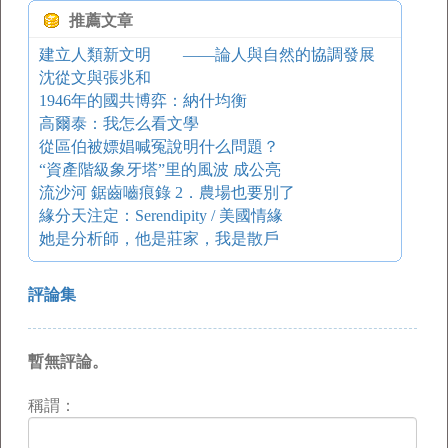
推薦文章
建立人類新文明 ——論人與自然的協調發展
沈從文與張兆和
1946年的國共博弈：納什均衡
高爾泰：我怎么看文學
從區伯被嫖娼喊冤說明什么問題？
“資產階級象牙塔”里的風波 成公亮
流沙河 鋸齒嚙痕錄 2．農場也要別了
緣分天注定：Serendipity / 美國情緣
她是分析師，他是莊家，我是散戶
評論集
暫無評論。
稱謂：