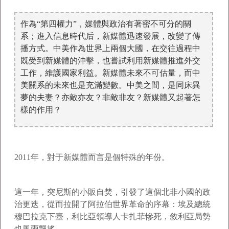
作為“第四權力”，媒體與政治有著密不可分的關
系；進入信息時代后，新媒體迅速發展，改變了傳
播方式。中美作為世界上兩個大國，在交往過程中
既受到新媒體的沖擊，也嘗試利用新媒體推進外交
工作，維護國家利益。新媒體未來不可估量，而中
美關系的未來也是充滿變數。中美之間，是同床異
夢的夫妻？亦敵亦友？非敵非友？新媒體又起著怎
樣的作用？
2011年，對于新媒體而言是個特殊的年份。
這一年，突尼斯的小販自焚，引發了這個北非小國的政
治更迭，從而拉開了阿拉伯世界革命的序幕：埃及總統
穆巴拉克下臺，利比亞領導人卡扎菲慘死，敘利亞局勢
也風雨飄搖……