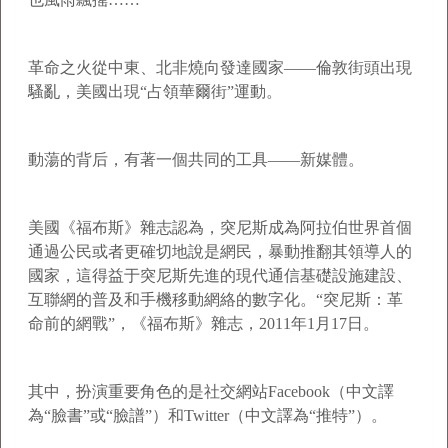
革命之火從中東、北非燒向發達國家——倫敦街頭出現
騷亂，美國出現“占領華爾街”運動。
動蕩的背后，有著一個共同的工具——新媒體。
美國《福布斯》雜志認為，突尼斯成為阿拉伯世界首個
通過公民或者更確切地說是網民，暴動推翻其領導人的
國家，這得益于突尼斯先進的現代通信基礎設施建設、
互聯網的普及和手機移動網絡的數字化。“突尼斯：革
命前的網戰”，《福布斯》雜志，2011年1月17日。
其中，扮演重要角色的是社交網站Facebook（中文譯
為“臉書”或“臉譜”）和Twitter（中文譯為“推特”）。