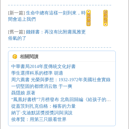
[新一篇]
生命中總有這樣一刻到來，時
間會追上我們
[舊一篇]
錢鍾書：再沒有比附庸風雅更
俗氣的了
相關閱讀
中華書局2014年度傳統文化好書
學生選擇科系的標準 胡適
周六薦書 光榮與夢想：1932-1972年美國社會實錄
一切堅固的都煙消云散 于一爽
聶隱娘 原著
“鳳凰好書榜”7月榜發布 北島回歸編《給孩子的詩》│鳳凰讀書
從蓋茨到扎克伯格：極客的力量
納丁·戈迪默諾獎授獎詞與演說
侯孝賢：用第三只眼看世界