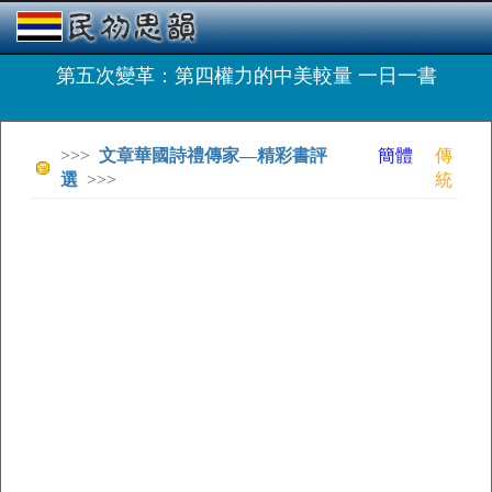
第五次變革：第四權力的中美較量 一日一書
>>>
文章華國詩禮傳家—精彩書評
簡體
傳
選
>>>
統