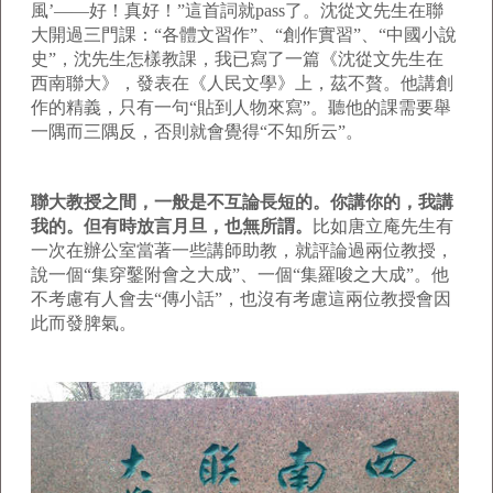
風’——好！真好！”這首詞就pass了。沈從文先生在聯
大開過三門課：“各體文習作”、“創作實習”、“中國小說
史”，沈先生怎樣教課，我已寫了一篇《沈從文先生在
西南聯大》，發表在《人民文學》上，茲不贅。他講創
作的精義，只有一句“貼到人物來寫”。聽他的課需要舉
一隅而三隅反，否則就會覺得“不知所云”。
聯大教授之間，一般是不互論長短的。你講你的，我講
我的。但有時放言月旦，也無所謂。
比如唐立庵先生有
一次在辦公室當著一些講師助教，就評論過兩位教授，
說一個“集穿鑿附會之大成”、一個“集羅唆之大成”。他
不考慮有人會去“傳小話”，也沒有考慮這兩位教授會因
此而發脾氣。