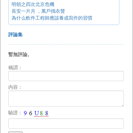
明朝之四次北京危機
長安一片月 ，萬戶搗衣聲
為什么軟件工程師應該養成寫作的習慣
評論集
暫無評論。
稱謂：
内容：
驗證：