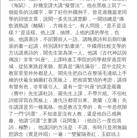
《海賦》。好幾堂課大講“擬聲法”。他在黑板上寫了一
個挺長的法國字，舉了好些外國例子。曾見過幾篇老同
學的回憶文章，說聞一多先生講楚辭，一開頭總是“痛
飲酒熟讀《離騷》，方稱名士”。有人問我，“是不是這
樣？”是這樣。他上課，抽煙。上他的課的學生，也
抽。他講唐詩，不蹈襲前人一語。講晚唐詩和后期印象
派的畫一起講，特別講到“點畫派”。中國用比較文學的
方法講唐詩的，聞先生當為第一人。他講《古代神話與
傳說》非常“叫座”。上課時連工學院的同學都穿過昆明
城，從拓東路趕來聽。那真是“滿坑滿谷”，昆中北院大
教室里里外外都是人。聞先生把自己在整張毛邊紙上手
繪的伏羲女媧圖釘在黑板上，把相當繁瑣的考證，講得
有聲有色，非常吸引人。還有一堂“叫座”的課是羅庸
（膺中）先生講杜詩。羅先生上課，不帶片紙。不但杜
詩能背寫在黑板上，連仇注都背出來。唐蘭（立庵）先
生講課是另一種風格。他是教古文學的，有一年忽然開
了一門“詞選”，不知道是沒有人教，還是他自己感興
趣。他講“詞選”主要講《花間集》（他自己一度也填
詞，極艷）。他講詞的方法是：不講。有時只是用無錫
腔調念（實是吟唱）一遍：“‘雙鬢隔香紅，玉釵頭上