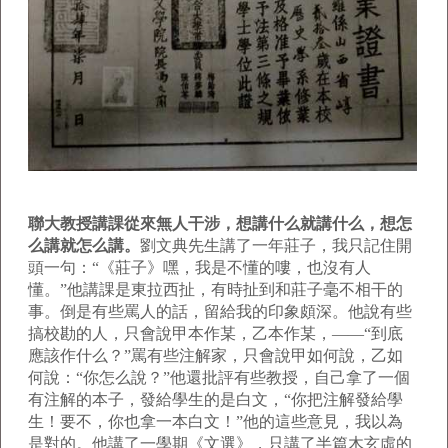
聯大教授講課從來無人干涉，想講什么就講什么，想怎
么講就怎么講。
劉文典先生講了一年莊子，我只記住開
頭一句：“《莊子》嘿，我是不懂的嘍，也沒有人
懂。”他講課是東拉西扯，有時扯到和莊子毫不相干的
事。倒是有些罵人的話，留給我的印象頗深。他說有些
搞校勘的人，只會說甲本作某，乙本作某，——“到底
應該作什么？”罵有些注解家，只會說甲如何說，乙如
何說：“你怎么說？”他還批評有些教授，自己拿了一個
有注解的本子，發給學生的是白文，“你把注解發給學
生！要不，你也拿一本白文！”他的這些意見，我以為
是對的。他講了一學期《文選》，只講了半篇木玄虛的