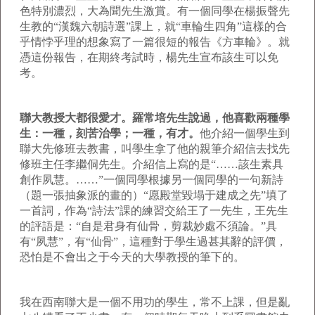
色特別濃烈，大為聞先生激賞。有一個同學在楊振聲先
生教的“漢魏六朝詩選”課上，就“車輪生四角”這樣的合
乎情悖乎理的想象寫了一篇很短的報告《方車輪》。就
憑這份報告，在期終考試時，楊先生宣布該生可以免
考。
聯大教授大都很愛才。羅常培先生說過，他喜歡兩種學
生：一種，刻苦治學；一種，有才。
他介紹一個學生到
聯大先修班去教書，叫學生拿了他的親筆介紹信去找先
修班主任李繼侗先生。介紹信上寫的是“……該生素具
創作夙慧。……”一個同學根據另一個同學的一句新詩
（題一張抽象派的畫的）“愿殿堂毀塌于建成之先”填了
一首詞，作為“詩法”課的練習交給王了一先生，王先生
的評語是：“自是君身有仙骨，剪裁妙處不須論。”具
有“夙慧”，有“仙骨”，這種對于學生過甚其辭的評價，
恐怕是不會出之于今天的大學教授的筆下的。
我在西南聯大是一個不用功的學生，常不上課，但是亂