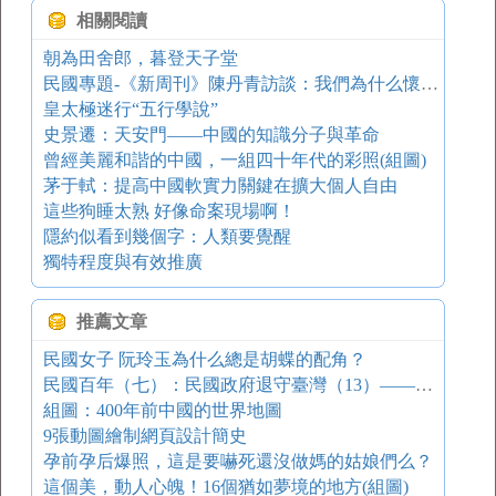
相關閱讀
朝為田舍郎，暮登天子堂
民國專題-《新周刊》陳丹青訪談：我們為什么懷念民國
皇太極迷行“五行學說”
史景遷：天安門——中國的知識分子與革命
曾經美麗和諧的中國，一組四十年代的彩照(組圖)
茅于軾：提高中國軟實力關鍵在擴大個人自由
這些狗睡太熟 好像命案現場啊！
隱約似看到幾個字：人類要覺醒
獨特程度與有效推廣
推薦文章
民國女子 阮玲玉為什么總是胡蝶的配角？
民國百年（七）：民國政府退守臺灣（13）——國軍兵敗徐淮
組圖：400年前中國的世界地圖
9張動圖繪制網頁設計簡史
孕前孕后爆照，這是要嚇死還沒做媽的姑娘們么？
這個美，動人心魄！16個猶如夢境的地方(組圖)