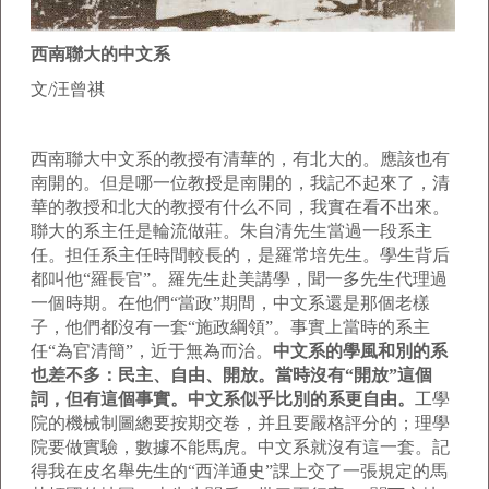
西南聯大的中文系
文/汪曾祺
西南聯大中文系的教授有清華的，有北大的。應該也有
南開的。但是哪一位教授是南開的，我記不起來了，清
華的教授和北大的教授有什么不同，我實在看不出來。
聯大的系主任是輪流做莊。朱自清先生當過一段系主
任。担任系主任時間較長的，是羅常培先生。學生背后
都叫他“羅長官”。羅先生赴美講學，聞一多先生代理過
一個時期。在他們“當政”期間，中文系還是那個老樣
子，他們都沒有一套“施政綱領”。事實上當時的系主
任“為官清簡”，近于無為而治。
中文系的學風和別的系
也差不多：民主、自由、開放。當時沒有“開放”這個
詞，但有這個事實。中文系似乎比別的系更自由。
工學
院的機械制圖總要按期交卷，并且要嚴格評分的；理學
院要做實驗，數據不能馬虎。中文系就沒有這一套。記
得我在皮名舉先生的“西洋通史”課上交了一張規定的馬