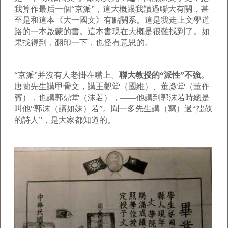
我算作最后一個“京派”，這大概跟我讀過聯大有關，甚
至是和這本《大一國文》有點關系。這是我走上文學道
路的一本啟蒙的書。這本書現在大概是很難找到了。如
果找得到，翻印一下，也怪有意思的。
“京派”并沒有人老掛在嘴上。
聯大教授的“派性”不強。
唐蘭先生講甲骨文，講王觀堂（國維）、董彥堂（董作
賓），也講郭鼎堂（沫若），——他講到郭沫若時總是
叫他“郭沫（讀如妹）若”。聞一多先生講（寫）過“擂鼓
的詩人”，是大家都知道的。