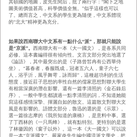
其頓國的地圖，皮先生閱后，批了兩行字：“閣下之地
圖美術價值甚高，科學價值全無。”似乎這樣也可以
了。總而言之，中文系的學生更為隨便，中文系體現
的“北大”精神更為充分。
如果說西南聯大中文系有一點什么“派”，那就只能說
是“京派”。
西南聯大有一本《大一國文》，是各系共同
必修。這本書編得很有傾向性。文言文部分突出地選了
《論語》，其中最突出的是《子路曾皙冉有公西華侍
坐》。“暮春者，春服既成，冠者五六人，童子六七
人，浴乎沂，風乎舞雩，詠而歸”，這種超功利的生活
態度，接近莊子思想的率性自然的儒家思想對聯大學生
有相當深廣的潛在影響。還有一篇李清照的《金石錄后
序》。一般中學生都讀過一點李清照的詞，不知道她能
寫這樣感情深摯、揮灑自如的散文。這篇散文對聯大文
風是有影響的。語體文部分，魯迅的選的是《示眾》。
選一篇徐志摩的《我所知道的康橋》，是意料中事。選
了丁西林的《一只馬蜂》，就有點特別。更特別的是選
了林徽因的《窗子以外》。這一本《大一國文》可以說
是一本“京派國文”。嚴家炎先生編中國流派文學史，把