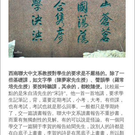
西南聯大中文系教授對學生的要求是不嚴格的。除了一
些基礎課，如文字學（陳夢家先生授）、聲韻學（羅常
培先生授）要按時聽課，其余的，都較隨便。
比較嚴一
點的是朱自清先生的“宋詩”。他一首一首地講，要求學
生記筆記，背，還要定期考試，小考，大考。有些課，
也有考試，考試也就是那么回事。一般都只是學期終
了，交一篇讀書報告。聯大中文系讀書報告不重抄書，
而重有無獨創性的見解。有的可以說是怪論。有一個同
學交了一篇關于李賀的報告給聞先生，說別人的詩都是
在白底子上畫畫，李賀的詩是在黑底子上畫畫，所以顏