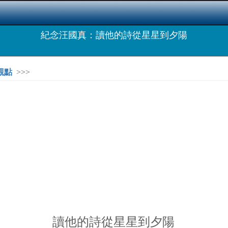
紀念汪國真：讀他的詩從星星到夕陽
觀點
>>>
讀他的詩從星星到夕陽