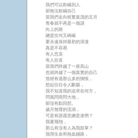
我們可以欺瞞別人
卻無法欺瞞自己
當我們走向枝繁葉茂的五月
青春就不再是一個謎
向上的路
總是坎坷又崎嶇
要永遠保持最初的浪漫
真是不容易
有人悲哀
有人欣喜
當我們跨越了一座高山
也就跨越了一個真實的自己
曾經有過那么多的惆悵，
想起往往令人斷腸，
我不知道我的追求在何方，
問風問雨問大地，
卻沒有點回想。
歲月無聲的流淌，
可是有誰愿意總是迷惘？
我要飛翔，
那么有沒有人為我鼓掌？
我用生命和熱血鋪路，