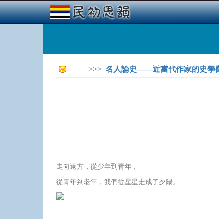
>>>
名人論史——近當代作家的史學
走向遠方，從少年到青年，
從青年到老年，我們從星星走成了夕陽。