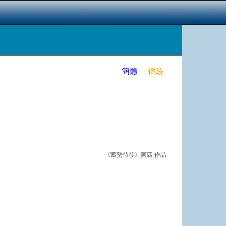
簡體
傳統
《蓄勢待發》阿四 作品