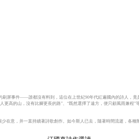
的刷屏事件——誰都沒有料到，這位在上世紀90年代紅遍國內的詩人，竟
人更高的山，沒有比腳更長的路”、“既然選擇了遠方，便只顧風雨兼程”
卻很少在意，并一直持續著詩歌創作。如今斯人已去，隨著時間流逝，各種