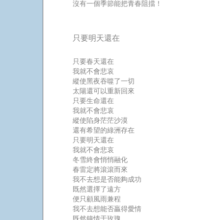
沒有一個季節能把青春阻擋！
只要明天還在
只要春天還在
我就不會悲哀
縱使黑夜吞噬了一切
太陽還可以重新回來
只要生命還在
我就不會悲哀
縱使陷身茫茫沙漠
還有希望的綠洲存在
只要明天還在
我就不會悲哀
冬雪終會悄悄融化
春雷定將滾滾而來
我不去想是否能夠成功
既然選擇了遠方
便只顧風雨兼程
我不去想能否贏得愛情
既然鐘情于玫瑰