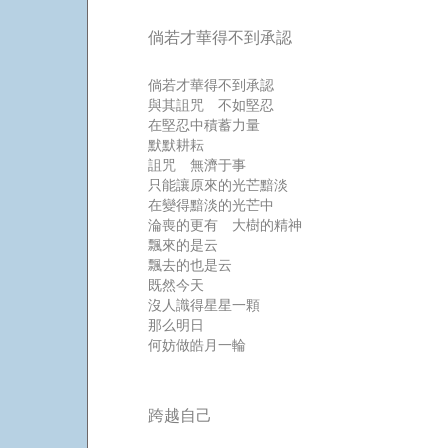
倘若才華得不到承認
倘若才華得不到承認
與其詛咒 不如堅忍
在堅忍中積蓄力量
默默耕耘
詛咒 無濟于事
只能讓原來的光芒黯淡
在變得黯淡的光芒中
淪喪的更有 大樹的精神
飄來的是云
飄去的也是云
既然今天
沒人識得星星一顆
那么明日
何妨做皓月一輪
跨越自己