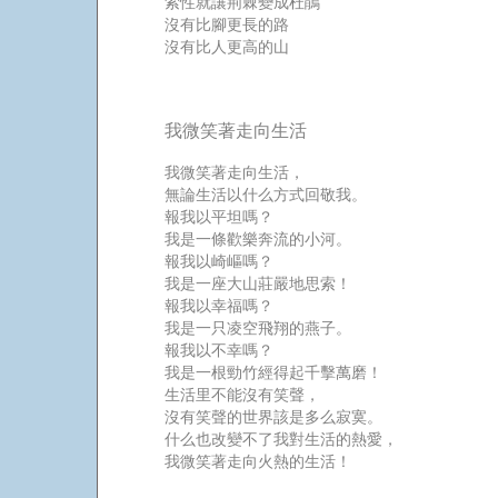
索性就讓荊棘變成杜鵑
沒有比腳更長的路
沒有比人更高的山
我微笑著走向生活
我微笑著走向生活，
無論生活以什么方式回敬我。
報我以平坦嗎？
我是一條歡樂奔流的小河。
報我以崎嶇嗎？
我是一座大山莊嚴地思索！
報我以幸福嗎？
我是一只凌空飛翔的燕子。
報我以不幸嗎？
我是一根勁竹經得起千擊萬磨！
生活里不能沒有笑聲，
沒有笑聲的世界該是多么寂寞。
什么也改變不了我對生活的熱愛，
我微笑著走向火熱的生活！