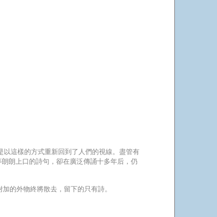
是以這樣的方式重新回到了人們的視線。盡管有
等朗朗上口的詩句，卻在廣泛傳誦十多年后，仍
附加的外物終將散去，留下的只有詩。