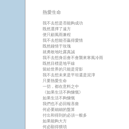
熱愛生命
我不去想是否能夠成功
既然選擇了遠方
便只顧風雨兼程
我不去想能否贏得愛情
既然鐘情于玫瑰
就勇敢地吐露真誠
我不去想身后會不會襲來寒風冷雨
既然目標是地平線
留給世界的只能是背影
我不去想未來是平坦還是泥濘
只要熱愛生命
一切，都在意料之中
《如果生活不夠慷慨》
如果生活不夠慷慨
我們也不必回報吝嗇
何必要細細的盤算
付出和得到的必須一般多
如果能夠大方
何必顯得猥瑣