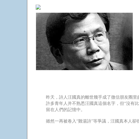
請輸入標題
公眾號名稱
昨天，詩人汪國真的離世幾乎成了微信朋友圈里
許多青年人并不熟悉汪國真這個名字，但“沒有比
留在人們的記憶中。
雖然一再被卷入“雞湯詩”等爭議，汪國真本人