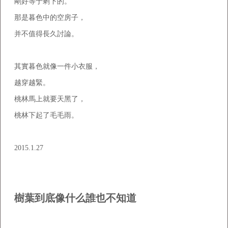
剛好等于剩下的。
那是暮色中的空房子，
并不值得長久討論。
其實暮色就像一件小衣服，
越穿越緊。
桃林馬上就要天黑了，
桃林下起了毛毛雨。
2015.1.27
樹葉到底像什么誰也不知道