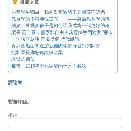
推薦文章
小留學生獨白：我的勤奮激怒了美國寄宿媽媽
教育學的學科地位追問 ——兼論教育學的科學性
結婚、養幾個孩子是如何讓我成為一個更好的程序員的
讀書 高全喜：儒家和自由主義應攜手面對共同的變革問題
司法獨立意識 市場價值 時代風尚
從六個層面闡述游戲國際化發行遇到的問題
頤和園長廊彩畫故事全集
論道德價值
鐘偉：2015年宏觀經濟的十方面看法
評論集
暫無評論。
稱謂：