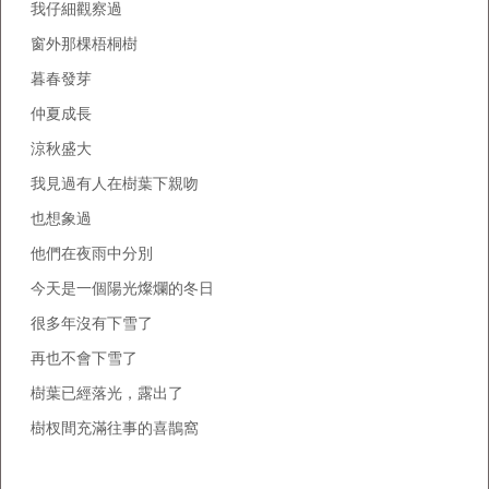
我仔細觀察過
窗外那棵梧桐樹
暮春發芽
仲夏成長
涼秋盛大
我見過有人在樹葉下親吻
也想象過
他們在夜雨中分別
今天是一個陽光燦爛的冬日
很多年沒有下雪了
再也不會下雪了
樹葉已經落光，露出了
樹杈間充滿往事的喜鵲窩