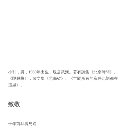
小引，男，1969年出生，現居武漢。著有詩集《北京時間》、
《即興曲》，散文集《悲傷省》、《世間所有的寂靜此刻都在
這里》。
致敬
十年前我看見過