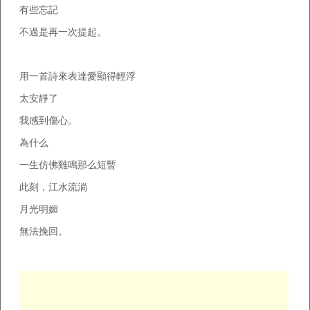
有些忘記
不過是再一次提起。
用一首詩來表達愛顯得輕浮
太安靜了
我感到傷心。
為什么
一生仿佛雞鳴那么短暫
此刻，江水流淌
月光明媚
無法挽回。