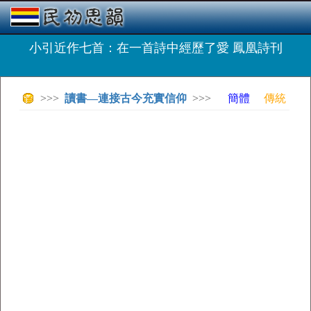
小引近作七首：在一首詩中經歷了愛 鳳凰詩刊
>>>
讀書—連接古今充實信仰
>>>
簡體
傳統