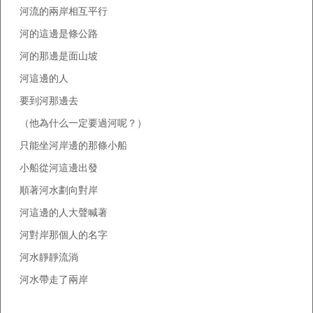
河流的兩岸相互平行
河的這邊是條公路
河的那邊是面山坡
河這邊的人
要到河那邊去
（他為什么一定要過河呢？）
只能坐河岸邊的那條小船
小船從河這邊出發
順著河水劃向對岸
河這邊的人大聲喊著
河對岸那個人的名字
河水靜靜流淌
河水帶走了兩岸