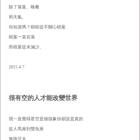
除了落葉、晚餐
和天氣。
你知道嗎？樹枝從不關心樹葉
樹葉一直在落
而樹葉從未減少。
2015.4.7
很有空的人才能改變世界
我一直覺得星空是個假象你卻說是真的
從人馬座到雙魚座
無路可走