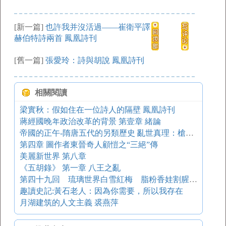
[新一篇]
也許我并沒活過——崔衛平譯
赫伯特詩兩首 鳳凰詩刊
[舊一篇]
張愛玲：詩與胡說 鳳凰詩刊
相關閱讀
梁實秋：假如住在一位詩人的隔壁 鳳凰詩刊
蔣經國晚年政治改革的背景 第壹章 緒論
帝國的正午-隋唐五代的另類歷史 亂世真理：槍桿子里面出政權
第四章 圖作者東晉奇人顧愷之“三絕”傳
美麗新世界 第八章
《五胡錄》 第一章 八王之亂
第四十九回 琉璃世界白雪紅梅 脂粉香娃割腥啖膻
趣讀史記:黃石老人：因為你需要，所以我存在
月湖建筑的人文主義 裘燕萍