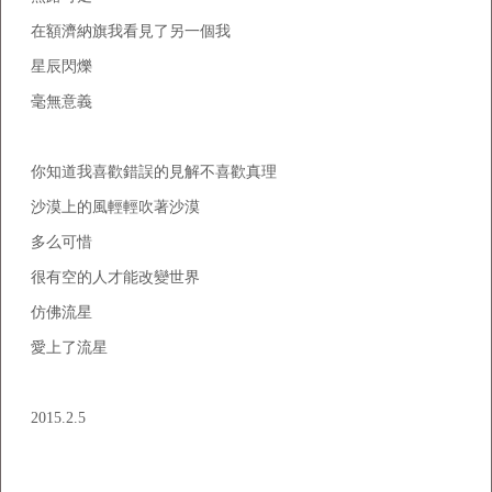
在額濟納旗我看見了另一個我
星辰閃爍
毫無意義
你知道我喜歡錯誤的見解不喜歡真理
沙漠上的風輕輕吹著沙漠
多么可惜
很有空的人才能改變世界
仿佛流星
愛上了流星
2015.2.5