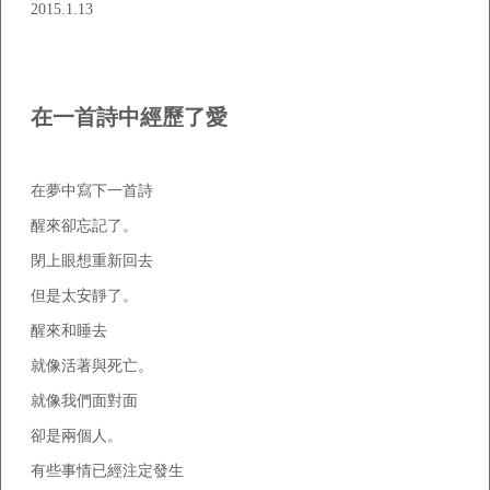
2015.1.13
在一首詩中經歷了愛
在夢中寫下一首詩
醒來卻忘記了。
閉上眼想重新回去
但是太安靜了。
醒來和睡去
就像活著與死亡。
就像我們面對面
卻是兩個人。
有些事情已經注定發生