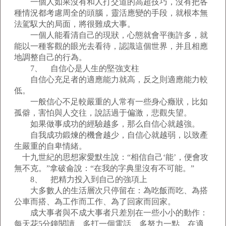
一個人如果沒有和人打交道的高超技巧，沒有把各
種情況都考慮周全的頭腦，靈活應變的手段，就根本無
法駕馭大的局面，將很難成大事。
一個人能看清自己的現狀，心態就會平衡許多，就
能以一種客觀的眼光去看待，認識這個世界，并且相應
地調整自己的行為。
7、 自信心是人生的堅強支柱
自信心充足者的適應能力就高，反之則適應能力較
低。
一般信心不足較嚴重的人常有一些身心癥狀，比如
孤僻，害怕與人交往，說話過于偏激，悲觀失望。
如果做事成功的經驗越多，那么自信心就越強。
自我成功鍛煉的機會越少，自信心就越弱，以致產
生嚴重的自卑情緒。
十九世紀的思想家愛默生說：“相信自己‘能’，便會攻
無不克。”拿破侖說：“在我的字典里沒有不可能。”
8、 把精力投入到自己的強項上
大多數人的生活層次只停留在：為吃飯而吃、為搭
公車而搭、為工作而工作、為了回家而回家。
成大事者與不成大事者只差別在一些小小的動作：
每天花5分鐘閱讀、多打一個電話、多努力一點、在適