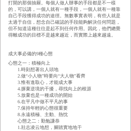
打開的那個抽屜。每個人做人辦事的手段都是不一樣
的，可以講，一個人就有一種手段，一個人就有一種靠
自己手段獲得成功的途徑。無數事實表明，有些人就是
太過于自信，想念自己確認的手段能夠解決任何問題，
但不知道這種往往是起不到任何作用。因此，他們總覺
得離成功的目標不是越來越近，而實際上越來越遠。
成大事必備的9種心態
心態之一：積極向上
1.時刻想著出人頭地
2.做“小人物”時要向“大人物”看齊
3.惟有進取心，才能成大事
4.摒棄逆境的干擾，尋找向上的根源
5.放棄也是一種成功的開始
6.在平凡中做不平凡的事
7.保持年輕的心態很重要
8.永遠積極、主動、熱忱
心態之二：勤勉謙恭
1.壯志凌云地想，腳踏實地地干