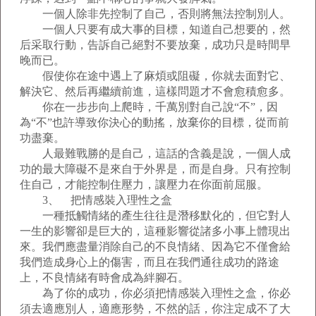
一個人除非先控制了自己，否則將無法控制別人。
一個人只要有成大事的目標，知道自己想要的，然
后采取行動，告訴自己絕對不要放棄，成功只是時間早
晚而已。
假使你在途中遇上了麻煩或阻礙，你就去面對它、
解決它、然后再繼續前進，這樣問題才不會愈積愈多。
你在一步步向上爬時，千萬別對自己說“不”，因
為“不”也許導致你決心的動搖，放棄你的目標，從而前
功盡棄。
人最難戰勝的是自己，這話的含義是說，一個人成
功的最大障礙不是來自于外界是，而是自身。只有控制
住自己，才能控制住壓力，讓壓力在你面前屈服。
3、 把情感裝入理性之盒
一種抵觸情緒的產生往往是潛移默化的，但它對人
一生的影響卻是巨大的，這種影響從諸多小事上體現出
來。我們應盡量消除自己的不良情緒、因為它不僅會給
我們造成身心上的傷害，而且在我們通往成功的路途
上，不良情緒有時會成為絆腳石。
為了你的成功，你必須把情感裝入理性之盒，你必
須去適應別人，適應形勢，不然的話，你注定成不了大