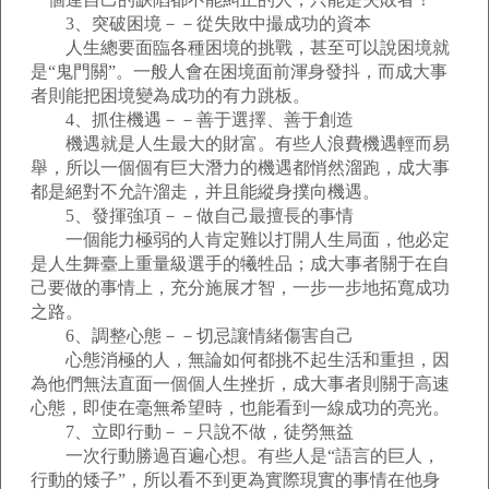
3、突破困境－－從失敗中撮成功的資本
人生總要面臨各種困境的挑戰，甚至可以說困境就
是“鬼門關”。一般人會在困境面前渾身發抖，而成大事
者則能把困境變為成功的有力跳板。
4、抓住機遇－－善于選擇、善于創造
機遇就是人生最大的財富。有些人浪費機遇輕而易
舉，所以一個個有巨大潛力的機遇都悄然溜跑，成大事
都是絕對不允許溜走，并且能縱身撲向機遇。
5、發揮強項－－做自己最擅長的事情
一個能力極弱的人肯定難以打開人生局面，他必定
是人生舞臺上重量級選手的犧牲品；成大事者關于在自
己要做的事情上，充分施展才智，一步一步地拓寬成功
之路。
6、調整心態－－切忌讓情緒傷害自己
心態消極的人，無論如何都挑不起生活和重担，因
為他們無法直面一個個人生挫折，成大事者則關于高速
心態，即使在毫無希望時，也能看到一線成功的亮光。
7、立即行動－－只說不做，徒勞無益
一次行動勝過百遍心想。有些人是“語言的巨人，
行動的矮子”，所以看不到更為實際現實的事情在他身