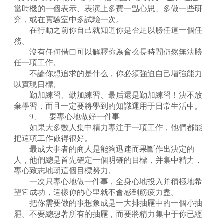
當時機的一個表示、表演上多費一點心思、多做一些研
究，或在實驗室中多試驗一次。
在行動之前你自己就知道你是否足以勝任這一個任
務。
沒有任何借口可以解釋你為會么長時間仍然無法勝
任一項工作。
不論你想追求的是什么，你必須強迫自己增強能力
以實現目標。
勤加練習、勤加練習、最后還是勤加練習！決不放
棄學習，而且一定要將學到的知識運用于日常生活中。
9、 要專心地做好一件事
如果大多數人集中精力專注于一項工作，他們都能
把這項工作做得很好。
最成大事者的商人是能夠迅速而果斷作出決定的
人，他們總是首先確定一個明確的目標，并集中精力，
專心致志地朝這個目標努力。
一次只專心地做一件事，全身心地投入并積極地希
望它成功，這樣你的心里就不會感到筋疲力盡。
把你需要做的事想象成是一大排抽屜中的一個小抽
屜。不要總想著所有的抽屜，而要將精力集中于你已經