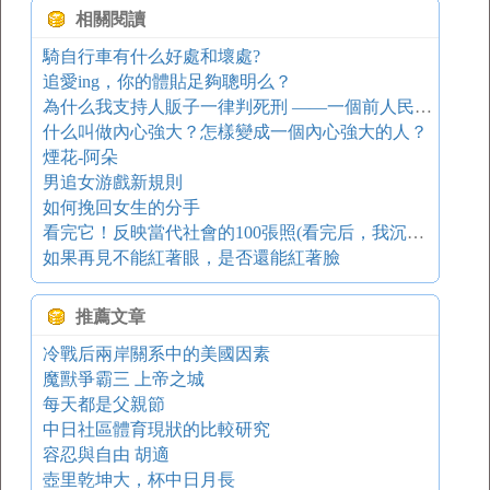
相關閱讀
騎自行車有什么好處和壞處?
追愛ing，你的體貼足夠聰明么？
為什么我支持人販子一律判死刑 ——一個前人民大學法學院畢業生的思考
什么叫做內心強大？怎樣變成一個內心強大的人？
煙花-阿朵
男追女游戲新規則
如何挽回女生的分手
看完它！反映當代社會的100張照(看完后，我沉默了，許久，許久)
如果再見不能紅著眼，是否還能紅著臉
推薦文章
冷戰后兩岸關系中的美國因素
魔獸爭霸三 上帝之城
每天都是父親節
中日社區體育現狀的比較研究
容忍與自由 胡適
壺里乾坤大，杯中日月長