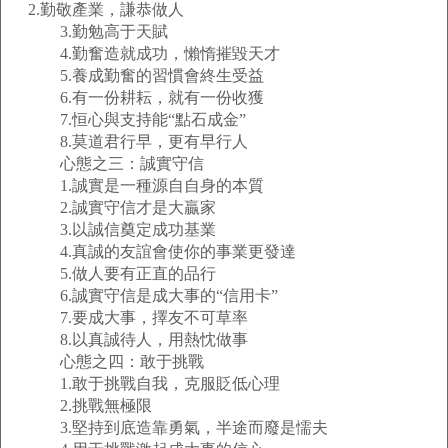
2.勤敬產業，謙恭做人
3.勤勉高于天賦
4.勤奮造就成功，懶惰摧毀天才
5.養成勤奮的習慣會終生受益
6.有一份耕耘，就有一份收獲
7.恒心與支持能“點石成金”
8.莫道君行早，更有早行人
心態之三：誠實守信
1.誠實是一種源自自身的本質
2.誠實守信才是大贏家
3.以誠信奠定成功基業
4.真誠的友誼會使你的事業更發達
5.做人要有正直的品行
6.誠實守信是成大事的“信用卡”
7.要成大事，擇友不可草率
8.以真誠待人，用熱忱做事
心態之四：敢于挑戰
1.敢于挑戰自我，克服貶低心理
2.挑戰無極限
3.堅持到底造靠勇氣，半途而廢是懦夫