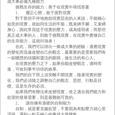
成大事必備九種能力
挑戰生存的能力：善于在現實中尋找答案
1、 擺正心態，敢于面對現實
對于那些不停地抱怨現實惡劣的人來說，不能稱心
如意的現實，就如同生活的牢籠，既束縛手腳，又束縛
身心，因此常屈從于現實的壓力，成為懦弱者；而那些
真正成大事的人，則敢于挑戰現實，在現實中磨煉自己
的生存能力，這就叫強者！
在此，我們可以得出一條成大事的經驗：適應現實
的變化而迅速改變自己的觀念，最重要的是需要我們有
一副聰慧的頭腦和靈活的眼睛，做生活的有心人。
在現實的壓力之下，如果你能改變觀念，適時而
進，可收到事半功倍的效果。
我們的自下而上須臾離不開現實，隨著現實的變
化，我們必須隨之調整自己的觀念、思想、行動及目
標。這是生存的必須。
如果我們有辦法來改變現實，使之適合我們能力和
欲望的發展需要，則是最難能可貴的。
2、 讓你擁有過硬的自制能力
自制，就是要克服欲望，不要因為有點壓力就心里
浮躁，遇到一點不稱心的事就大發脾氣。