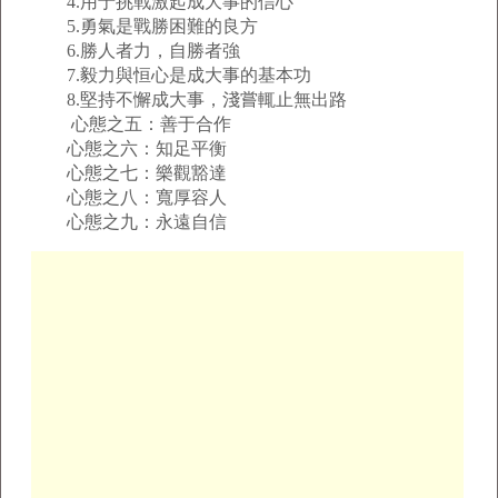
4.用于挑戰激起成大事的信心
5.勇氣是戰勝困難的良方
6.勝人者力，自勝者強
7.毅力與恒心是成大事的基本功
8.堅持不懈成大事，淺嘗輒止無出路
心態之五：善于合作
心態之六：知足平衡
心態之七：樂觀豁達
心態之八：寬厚容人
心態之九：永遠自信