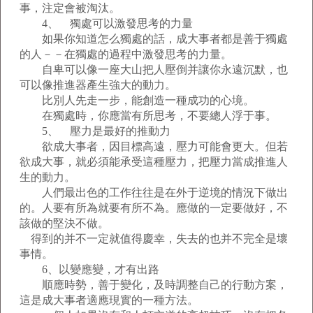
事，注定會被淘汰。
4、 獨處可以激發思考的力量
如果你知道怎么獨處的話，成大事者都是善于獨處
的人－－在獨處的過程中激發思考的力量。
自卑可以像一座大山把人壓倒并讓你永遠沉默，也
可以像推進器產生強大的動力。
比別人先走一步，能創造一種成功的心境。
在獨處時，你應當有所思考，不要總人浮于事。
5、 壓力是最好的推動力
欲成大事者，因目標高遠，壓力可能會更大。但若
欲成大事，就必須能承受這種壓力，把壓力當成推進人
生的動力。
人們最出色的工作往往是在外于逆境的情況下做出
的。人要有所為就要有所不為。應做的一定要做好，不
該做的堅決不做。
得到的并不一定就值得慶幸，失去的也并不完全是壞
事情。
6、以變應變，才有出路
順應時勢，善于變化，及時調整自己的行動方案，
這是成大事者適應現實的一種方法。