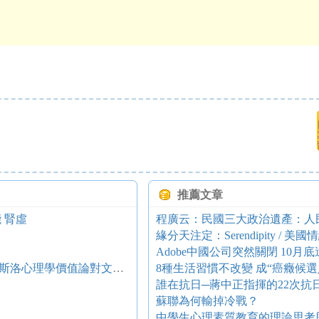
推薦文章
 腎虛
緣分天注定：Serendipity / 美國
Adobe中國公司突然關閉 10月
論心理美學的價值追求和生態觀念 ——馬斯洛心理學價值論對文藝心理研究的啟示
8種生活習慣不改變 成“癌癥候選
誰在抗日─蔣中正指揮的22次抗日
蘇聯為何輸掉冷戰？
中學生心理素質教育的理論思考