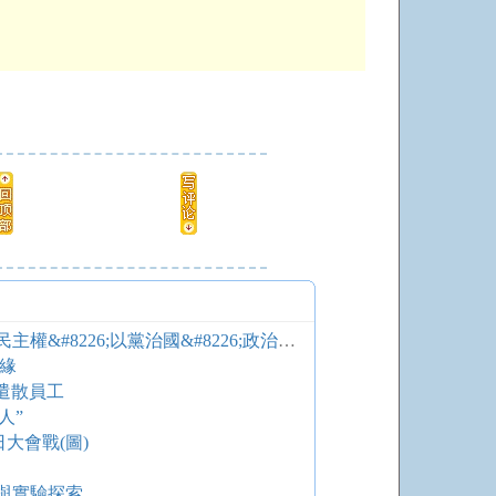
程廣云：民國三大政治遺產：人民主權&#8226;以黨治國&#8226;政治協商
情緣
底遣散員工
人”
大會戰(圖)
與實驗探索