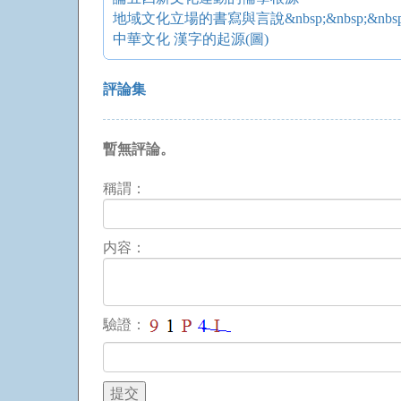
中華文化 漢字的起源(圖)
評論集
暫無評論。
稱謂：
内容：
驗證：