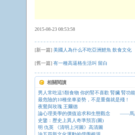
2015-08-23 08:53:58
[新一篇]
美國人為什么不吃亞洲鯉魚 飲食文化
[舊一篇]
有一種高逼格生活叫 留白
相關閱讀
男人常吃這5類食物 你的腎不喜歡 腎臟 腎功能
最危險的10種坐車姿勢，不是重傷就是殘！
夜鶯與玫瑰 王爾德
史鑒：歷史上異人奇準預言(圖)
明 仇英 《清明上河圖》高清圖
論五四新文化運動的儒學根源