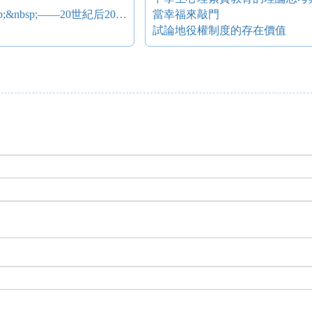
地域文化立場的書寫與言說&nbsp;&nbsp;&nbsp;&nbsp;——20世紀后20年小說語言論之三
當幸福來敲門
試論地役權制度的存在價值