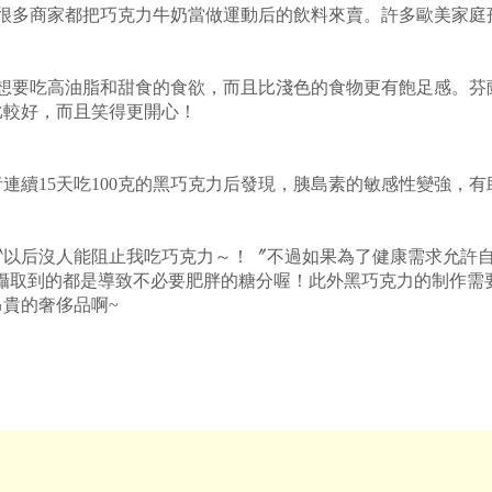
以很多商家都把巧克力牛奶當做運動后的飲料來賣。許多歐美家庭
人想要吃高油脂和甜食的食欲，而且比淺色的食物更有飽足感。芬
比較好，而且笑得更開心！
連續15天吃100克的黑巧克力后發現，胰島素的敏感性變強，
〝以后沒人能阻止我吃巧克力～！〞不過如果為了健康需求允許
免得攝取到的都是導致不必要肥胖的糖分喔！此外黑巧克力的制作
貴的奢侈品啊~