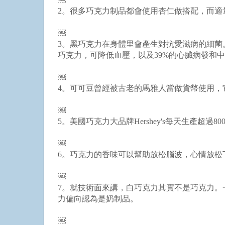
2。很多巧克力制品都會使用杏仁做搭配，而適
￼
3。黑巧克力在身體里會產生對抗愛滋病的細
巧克力，可降低血壓，以及39%的心臟病發和
￼
4。可可豆曾經被古老的馬雅人當做貨幣使用，
￼
5。美國巧克力大品牌Hershey's每天生產超
￼
6。巧克力的香味可以幫助放松腦波，心情放松
￼
7。就技術面來講，白巧克力其實不是巧克力
力偏向認為是奶制品。
￼