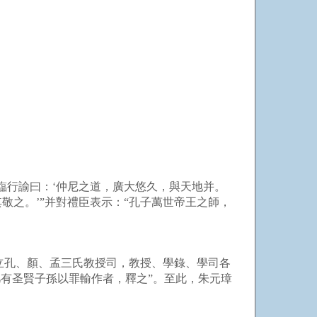
臨行諭曰：‘仲尼之道，廣大悠久，與天地并。
之。’”并對禮臣表示：“孔子萬世帝王之師，
“立孔、顏、孟三氏教授司，教授、學錄、學司各
有圣賢子孫以罪輸作者，釋之”。至此，朱元璋