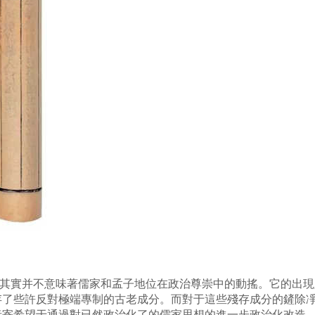
件，其實并不意味著儒家和孟子地位在政治尊崇中的動搖。它的出
存了些許反對極端專制的古老成分。而對于這些殘存成分的鏟除
者寄希望于通過對已然政治化了的儒家思想的進一步政治化改造