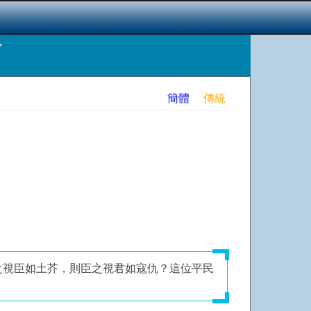
”
簡體
傳統
之視臣如土芥，則臣之視君如寇仇？這位平民