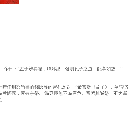
，帝曰：‘孟子辨異端，辟邪說，發明孔子之道，配享如故。’”
時任刑部尚書的錢唐等的冒死反對：“帝嘗覽《孟子》，至‘草芥
為孟軻死，死有余榮。’時廷臣無不為唐危。帝鑒其誠懇，不之罪
實。