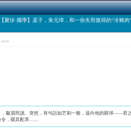
【聚珍·國學】孟子，朱元璋，和一份失而復得的“冷豬肉
>>>
》，皺眉而讀。突然，有句話如芒刺一般，逼向他的眼球——君
敕令，罷其配享……