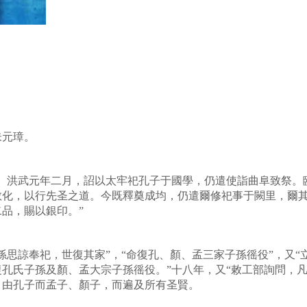
朱元璋。
。洪武元年二月，詔以太牢祀孔子于國學，仍遣使詣曲阜致祭。
化，以行先圣之道。今既釋奠成均，仍遣爾修祀事于闕里，爾其敬
品，賜以銀印。”
孫思諒奉祀，世復其家”，“命復孔、顏、孟三家子孫徭役”，又
孔氏子孫及顏、孟大宗子孫徭役。”十八年，又“敕工部詢問，凡
，由孔子而孟子、顏子，而遍及所有圣賢。