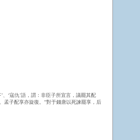
’、‘寇仇’語，謂：非臣子所宜言，議罷其配
。孟子配享亦旋復。”對于錢唐以死諫罷享，后