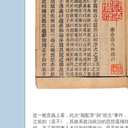
從一般意義上看，此次“罷配享”與“節文”事
之前的《孟子》，其維系政治統治的思想還殘
代，為了鞏固漸入末日的封建政治，最高執政