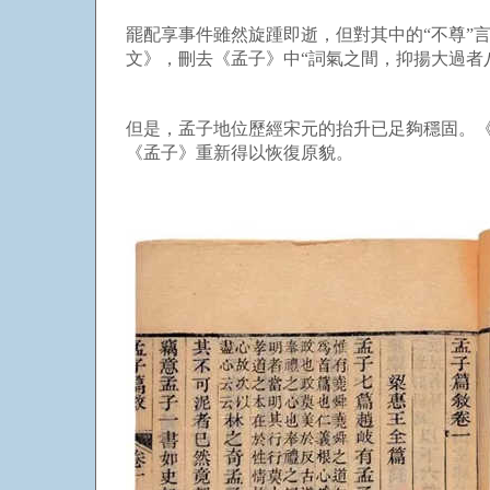
罷配享事件雖然旋踵即逝，但對其中的“不尊”
文》，刪去《孟子》中“詞氣之間，抑揚大過者
但是，孟子地位歷經宋元的抬升已足夠穩固。《
《孟子》重新得以恢復原貌。