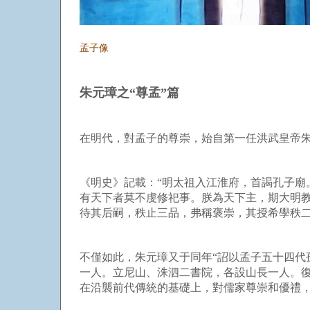
孟子像
朱元璋之“尊孟”篇
在明代，對孟子的尊崇，始自第一任洪武皇帝
《明史》記載：“明太祖入江淮府，首謁孔子廟
有天下者莫不虔修祀事。朕為天下主，期大明教
待其后嗣，秩止三品，弗稱褒崇，其授希學秩二
不僅如此，朱元璋又于同年“詔以孟子五十四代
一人。立尼山、洙泗二書院，各設山長一人。復
在沿襲前代傳統的基礎上，對儒家尊崇和優禮