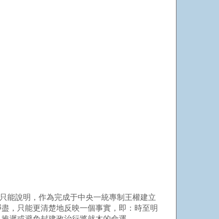
現只能說明，作為完成于中央一統專制王權建立
凈盡，只能更清楚地反映一個事實，即：時至明
，推遲或避免封建政治行將就木的命運。