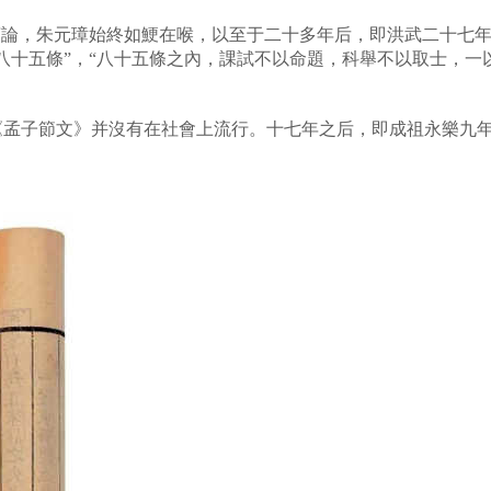
言論，朱元璋始終如鯁在喉，以至于二十多年后，即洪武二十七年（
八十五條”，“八十五條之內，課試不以命題，科舉不以取士，一
孟子節文》并沒有在社會上流行。十七年之后，即成祖永樂九年（