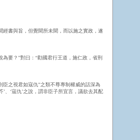
聞經書與旨，但覺聞所未聞，而以施之實政，遂
為要？”對曰：“勸國君行王道，施仁政，省刑
則臣之視君如寇仇”之類不尊專制權威的話深為
芥’、‘寇仇’之說，謂非臣子所宜言，議欲去其配