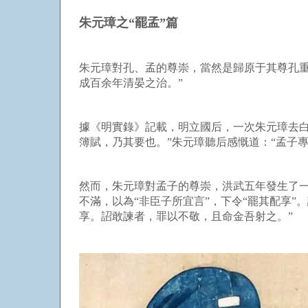
朱元璋之“罷孟”篇
朱元璋對孔、孟的尊崇，當然是歸原于其尊孔
成百余年清晏之治。”
據《明實錄》記載，明立國后，一次朱元璋去白
簿賦，乃其要也。”朱元璋聽后感慨道：“孟子
然而，朱元璋對孟子的尊崇，洪武五年發生了一
不滿，以為“非臣子所宜言”，下令“罷其配享”
享。詔敢諫者，罪以不敬，且命金吾射之。”