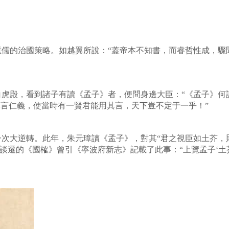
重儒的治國策略。如越翼所說：“蓋帝本不知書，而睿哲性成，驟
虎殿，看到諸子有讀《孟子》者，便問身邊大臣：“《孟子》何說
專言仁義，使當時有一賢君能用其言，天下豈不定于一乎！”
次大逆轉。此年，朱元璋讀《孟子》，對其“君之視臣如土芥，
。談遷的《國榷》曾引《寧波府新志》記載了此事：“上覽孟子‘土