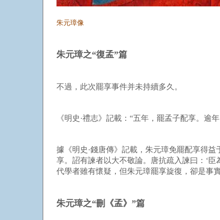
朱元璋像
朱元璋之“復孟”篇
不過，此次罷享事件并未持續多久。
《明史·禮志》記載：“五年，罷孟子配享。逾年
據《明史·錢唐傳》記載，朱元璋免罷配享得益于
享。詔有諫者以大不敬論。唐抗疏入諫曰：‘臣
代學者雖有懷疑，但朱元璋罷享旋復，卻是事
朱元璋之“刪《孟》”篇