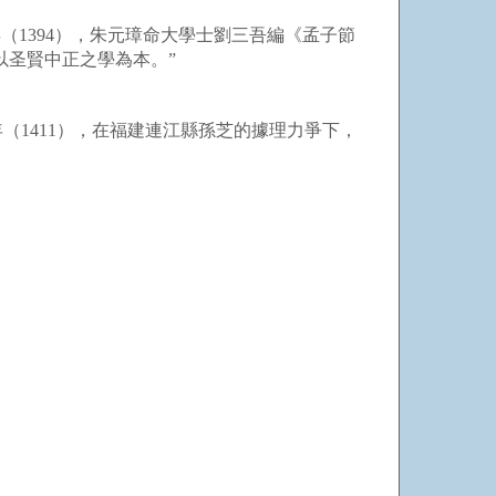
1394），朱元璋命大學士劉三吾編《孟子節
以圣賢中正之學為本。”
1411），在福建連江縣孫芝的據理力爭下，