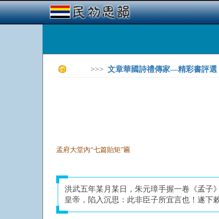
>>>
文章華國詩禮傳家—精彩書評選
孟府大堂內“七篇貽矩”匾
洪武五年某月某日，朱元璋手握一卷《孟子
皇帝，陷入沉思：此非臣子所宜言也！遂下