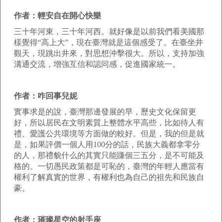
作者：輕安自在開心快樂
三十年河東，三十年河西。就好像是以前我們看美國那
樣覺得“高上大”，現在臺灣就是這個感受了。在臺坐井
觀天，現跳出井來，對思想沖擊很大。所以，支持加強
溝通交流，增強互信和認同感，促進國家統一。
作者：咋回事兒妮
實事求是的說，臺灣那邊發展的早，歷史文化保留更
好，所以居民在文明素質上整體水平高些，比如待人有
禮、愛護公共環境等方面做的較好。但是，我的但是就
是，如果評價一個人用100分的話，民族大義都拿零分
的人，那禮貌什么的其實只能賺個三五分，是不可能及
格的。一切愚民政策都是可恥的，臺灣的年輕人應當有
權利了解真實的世界，有權利也為自己的祖先和民族自
豪。
作者：璀璨星空的射手座