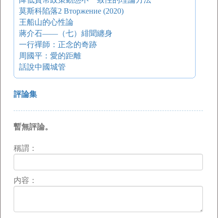
莫斯科陷落2 Вторжение (2020)
王船山的心性論
蔣介石——（七）緋聞纏身
一行禪師：正念的奇跡
周國平：愛的距離
話說中國城管
評論集
暫無評論。
稱謂：
内容：