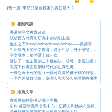
[舊一篇]
畢節兒童自殺誰的責任最大？
相關閱讀
香港的語文教育改革
試析西方教育史研究中的功能主義
他山之石&nbsp;&nbsp;&nbsp;&nbsp;——美國高中語文教材評介
生命視野下的語文教育：源于生活，升于智慧，達于生命
語文課本，能否愛上你一次
讓孩子一生走運的二十個秘訣，父母一定要知道！
教育工作者面對網絡時代的生存思考
一條忍著不死的魚（一個可以講給孩子聽的好故事！）
一字之差讓妳明白，臺灣人和大陸人的區別在哪里
推薦文章
實現兩個轉變激活國企生機
史料 英國智識界交際中心：伍爾夫和她的布魯姆斯伯里文化圈
降低貨幣政策動態不一致性的理論方法