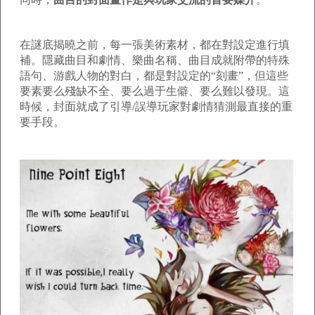
在謎底揭曉之前，每一張美術素材，都在對設定進行填
補。隱藏曲目和劇情、樂曲名稱、曲目成就附帶的特殊
語句、游戲人物的對白，都是對設定的“刻畫”，但這些
要素要么殘缺不全、要么過于生僻、要么難以發現。這
時候，封面就成了引導/誤導玩家對劇情猜測最直接的重
要手段。