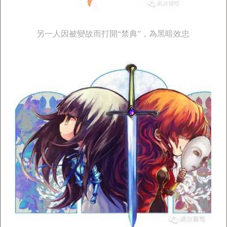
另一人因被變故而打開“禁典”，為黑暗效忠