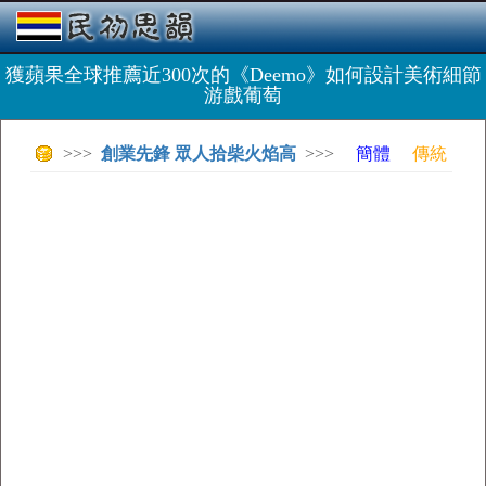
獲蘋果全球推薦近300次的《Deemo》如何設計美術細節
游戲葡萄
>>>
創業先鋒 眾人拾柴火焰高
>>>
簡體
傳統