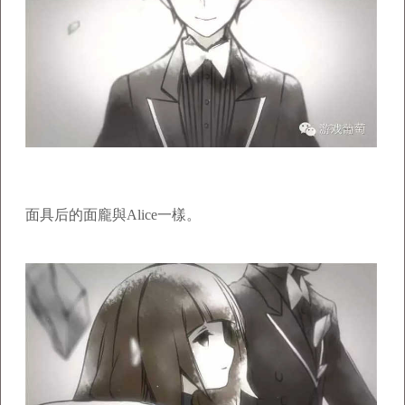
面具后的面龐與Alice一樣。