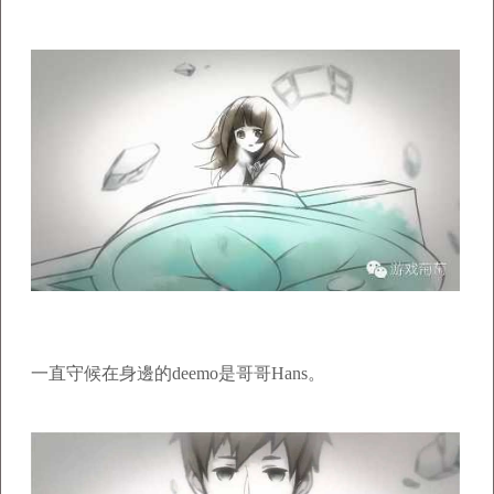
一直守候在身邊的deemo是哥哥Hans。