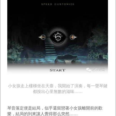
小女孩走上樓梯坐在天臺，我開始了演奏，每一聲琴鍵
都按出心里無數的滋味……
琴音落定便是結局，似乎還留戀著小女孩離開前的歡
樂，結局的到來讓人覺得那么突然……