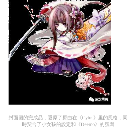
封面圖的完成品，還原了原曲在《Cytus》里的風格，同
時契合了小女孩的設定和《Deemo》的氛圍