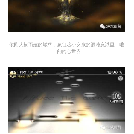
依附大樹而建的城堡，象征著小女孩的混沌意識里，唯
一的內心世界