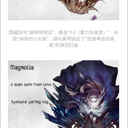
隱藏語句“讓時間倒流”、曲名“9.8（重力加速度）”、封
面“倒掛的小女孩”，讓玩家間掀起了“悲慘事故的真
相”的激烈討論