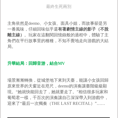
最終生死兩別
主角依然是deemo、小女孩、面具小姐，而故事卻是另
一番風味，仔細回味似乎還
有著劇情主線的影子（不脫
離主線）
。玩家在這翻閱回憶錄般的過程中，體驗了主
角們在平行故事里的種種，不知不覺地走向游戲的大結
局。
升華結局：回歸音游，結合MV
場景漸漸轉換，從城堡地下來到天臺，能讓小女孩回歸
原來世界的天窗近在咫尺，deemo的演奏讓臺階級級顯
現。“她就快能回去了，她就要走了。”相信很多玩家和
葡萄君一樣，千百次的演奏讓自己深深帶入到游戲中，
迎來了“最后一次獨奏（THE LAST RECITAL）”……