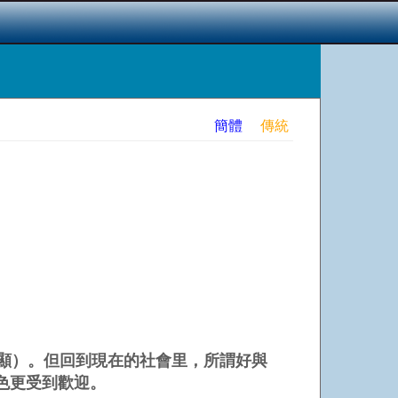
簡體
傳統
顯）。但回到現在的社會里，所謂好與
色更受到歡迎。