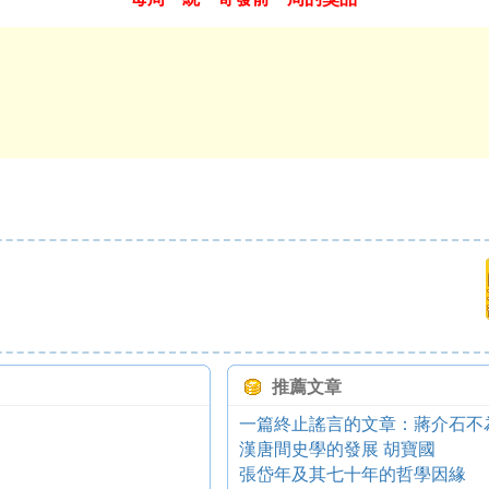
推薦文章
一篇終止謠言的文章：蔣介石不
漢唐間史學的發展 胡寶國
張岱年及其七十年的哲學因緣