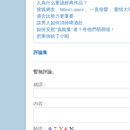
人為什么要讀經典作品？
搜狐網友、littleu's space 、一直很愛 、愛情大笨蛋
適合比努力更重要
談男人如何消掉啤酒肚
如何安慰“負能量”者？夸他們萌萌噠！
把牽掛給了小昭
評論集
暫無評論。
稱謂：
内容：
驗證：