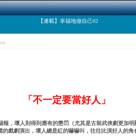
【連載】幸福地做自己02
>>
「不一定要當好人」
報，壞人則得到應有的懲罚（尤其是古裝武俠劇更加明
檔的戲劇演出，壞人總是紅的嚇嚇叫，往往比演好人的角