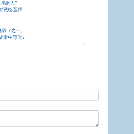
聯網人”
營戰略選擇
會議（之一）
成汞中毒嗎?