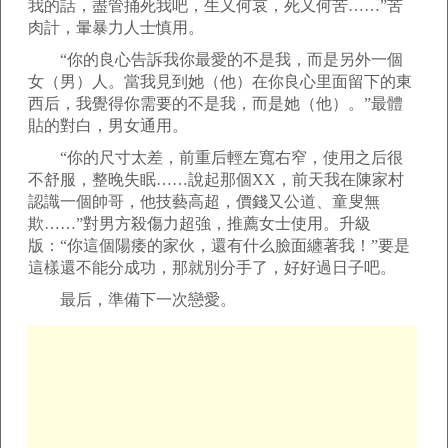
我的話，盡管捅死我吧，生又何哀，死又何苦……”苦
肉計，暈暴力人士慎用。
“你的良心告訴我你最愛的不是我，而是另外一個
女（男）人。當我見到她（他）在你良心里面留下的東
西后，我覺得你需要的不是我，而是她（他）。”最體
貼的對白，男女通用。
“你的尺寸太差，前重后輕左寬右窄，使用之后很
不舒服，整晚失眠……說起那個XX，前天我在陳家村
認識一個帥哥，他技藝高超，價錢又公道、童叟無
欺……”對男方殺傷力超強，推薦女士使用。升級
版：“你這個陽痿的家伙，還有什么臉面纏著我！”要是
這樣還不能分成功，那就別分手了，好好過日子吧。
最后，準備下一次戀愛。