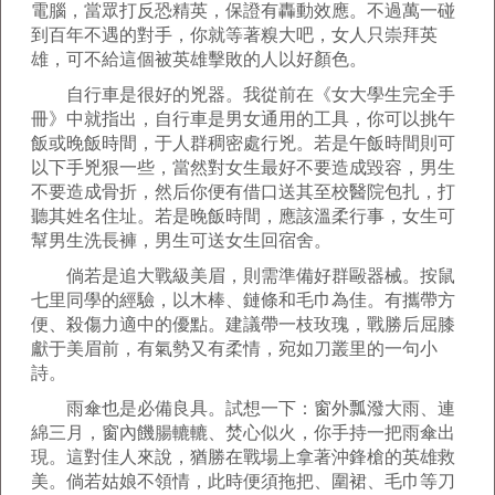
電腦，當眾打反恐精英，保證有轟動效應。不過萬一碰
到百年不遇的對手，你就等著糗大吧，女人只崇拜英
雄，可不給這個被英雄擊敗的人以好顏色。
自行車是很好的兇器。我從前在《女大學生完全手
冊》中就指出，自行車是男女通用的工具，你可以挑午
飯或晚飯時間，于人群稠密處行兇。若是午飯時間則可
以下手兇狠一些，當然對女生最好不要造成毀容，男生
不要造成骨折，然后你便有借口送其至校醫院包扎，打
聽其姓名住址。若是晚飯時間，應該溫柔行事，女生可
幫男生洗長褲，男生可送女生回宿舍。
倘若是追大戰級美眉，則需準備好群毆器械。按鼠
七里同學的經驗，以木棒、鏈條和毛巾為佳。有攜帶方
便、殺傷力適中的優點。建議帶一枝玫瑰，戰勝后屈膝
獻于美眉前，有氣勢又有柔情，宛如刀叢里的一句小
詩。
雨傘也是必備良具。試想一下：窗外瓢潑大雨、連
綿三月，窗內饑腸轆轆、焚心似火，你手持一把雨傘出
現。這對佳人來說，猶勝在戰場上拿著沖鋒槍的英雄救
美。倘若姑娘不領情，此時便須拖把、圍裙、毛巾等刀