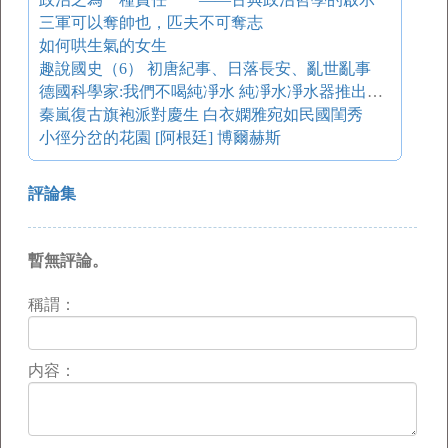
三軍可以奪帥也，匹夫不可奪志
如何哄生氣的女生
趣說國史（6） 初唐紀事、日落長安、亂世亂事
德國科學家:我們不喝純凈水 純凈水凈水器推出遭質疑
秦嵐復古旗袍派對慶生 白衣嫻雅宛如民國閨秀
小徑分岔的花園 [阿根廷] 博爾赫斯
評論集
暫無評論。
稱謂：
内容：