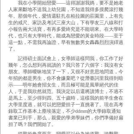
我在小學開始戀愛——這得謝謝我媽，要不是她老
人家果斷地不送我上幼兒園，不知道我得多摸爬滾打幾
年。那個年代，愛情還駐扎在柏拉圖的莊園里，上有先
生的戒尺、家訪及考試三座大山，下有學友三八線和打
小報告兩大法寶，有再多愛終究是不能胡來。在大學時
代，也只有大學時代，能成為戀愛的黃金時段——至于
這一點，不需我再論證，早有無數男女轟轟烈烈演繹過
了。
記得碩士面試會上，女導師這樣問我，你工作了好
幾年，怎么想到再就讀的？我只答了六個字：我沒有女
朋友。導師曖昧地笑了一下，又很不好意思地問道，今
年招的都是男生，你不會嫌棄吧？從潛臺詞里我得到暗
示——明年她會招女生，而且極可能是風華絕代的佳
人，于是我欣然就范。我決定以后還將讀博士，不過不
是馬上，至少得到四、五十歲時，這樣我的前半生會在
大學里度過，就可以把戀愛担子一直挑著了。現在高考
錄取工作基本上塵埃落定，不少ddmm的大學錄取通知
書業已到手，那么，親愛的學弟學妹們，你們準備好扁
担了嗎？我們開始了。
從戰術角度而言，戀愛可以分為地道戰、游擊戰，