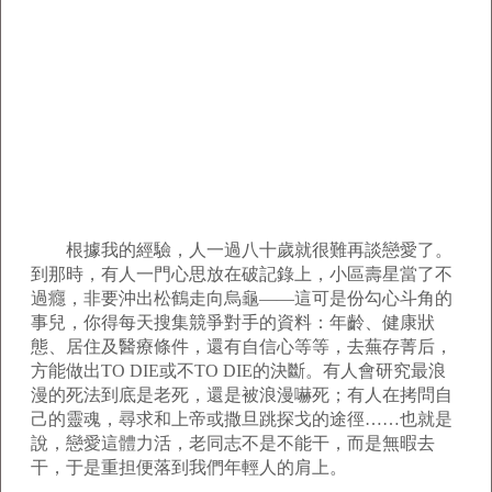
根據我的經驗，人一過八十歲就很難再談戀愛了。
到那時，有人一門心思放在破記錄上，小區壽星當了不
過癮，非要沖出松鶴走向烏龜——這可是份勾心斗角的
事兒，你得每天搜集競爭對手的資料：年齡、健康狀
態、居住及醫療條件，還有自信心等等，去蕪存菁后，
方能做出TO DIE或不TO DIE的決斷。有人會研究最浪
漫的死法到底是老死，還是被浪漫嚇死；有人在拷問自
己的靈魂，尋求和上帝或撒旦跳探戈的途徑……也就是
說，戀愛這體力活，老同志不是不能干，而是無暇去
干，于是重担便落到我們年輕人的肩上。