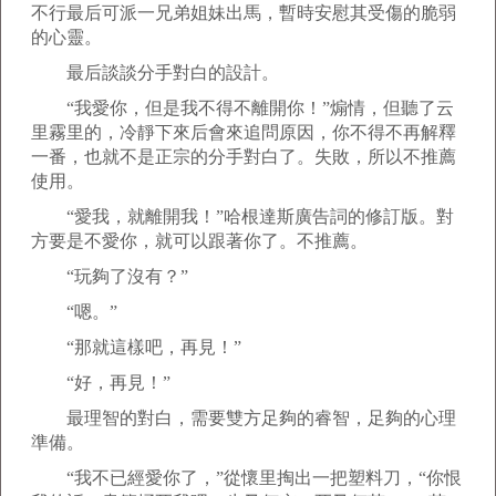
不行最后可派一兄弟姐妹出馬，暫時安慰其受傷的脆弱
的心靈。
最后談談分手對白的設計。
“我愛你，但是我不得不離開你！”煽情，但聽了云
里霧里的，冷靜下來后會來追問原因，你不得不再解釋
一番，也就不是正宗的分手對白了。失敗，所以不推薦
使用。
“愛我，就離開我！”哈根達斯廣告詞的修訂版。對
方要是不愛你，就可以跟著你了。不推薦。
“玩夠了沒有？”
“嗯。”
“那就這樣吧，再見！”
“好，再見！”
最理智的對白，需要雙方足夠的睿智，足夠的心理
準備。
“我不已經愛你了，”從懷里掏出一把塑料刀，“你恨