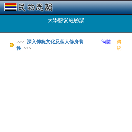
大學戀愛經驗談
>>>
深入傳統文化及個人修身養
簡體
傳
性
>>>
統