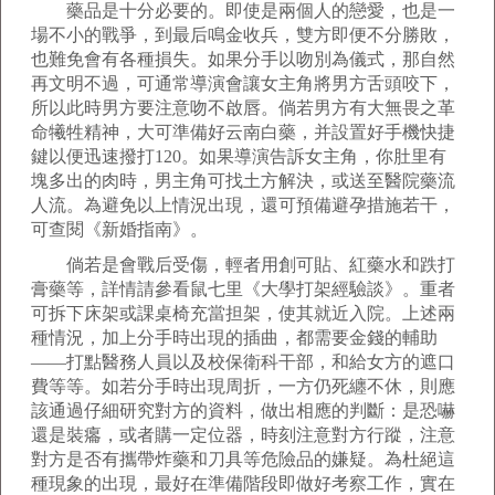
藥品是十分必要的。即使是兩個人的戀愛，也是一
場不小的戰爭，到最后鳴金收兵，雙方即便不分勝敗，
也難免會有各種損失。如果分手以吻別為儀式，那自然
再文明不過，可通常導演會讓女主角將男方舌頭咬下，
所以此時男方要注意吻不啟唇。倘若男方有大無畏之革
命犧牲精神，大可準備好云南白藥，并設置好手機快捷
鍵以便迅速撥打120。如果導演告訴女主角，你肚里有
塊多出的肉時，男主角可找土方解決，或送至醫院藥流
人流。為避免以上情況出現，還可預備避孕措施若干，
可查閱《新婚指南》。
倘若是會戰后受傷，輕者用創可貼、紅藥水和跌打
膏藥等，詳情請參看鼠七里《大學打架經驗談》。重者
可拆下床架或課桌椅充當担架，使其就近入院。上述兩
種情況，加上分手時出現的插曲，都需要金錢的輔助
——打點醫務人員以及校保衛科干部，和給女方的遮口
費等等。如若分手時出現周折，一方仍死纏不休，則應
該通過仔細研究對方的資料，做出相應的判斷：是恐嚇
還是裝癟，或者購一定位器，時刻注意對方行蹤，注意
對方是否有攜帶炸藥和刀具等危險品的嫌疑。為杜絕這
種現象的出現，最好在準備階段即做好考察工作，實在