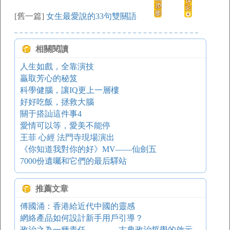
[舊一篇]
女生最愛說的33句雙關語
相關閱讀
人生如戲，全靠演技
贏取芳心的秘笈
科學健腦，讓IQ更上一層樓
好好吃飯，拯救大腦
關于搭訕這件事4
愛情可以等，愛美不能停
王菲 心經 法門寺現場演出
《你知道我對你的好》MV——仙劍五
7000份遺囑和它們的最后驛站
推薦文章
傅國涌：香港給近代中國的靈感
網絡產品如何設計新手用戶引導？
政治之為一種責任 ——古典政治哲學的啟示