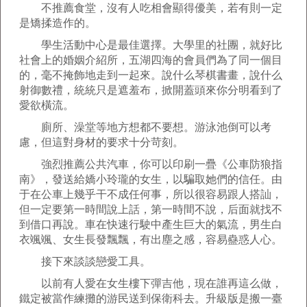
不推薦食堂，沒有人吃相會顯得優美，若有則一定
是矯揉造作的。
學生活動中心是最佳選擇。大學里的社團，就好比
社會上的婚姻介紹所，五湖四海的會員們為了同一個目
的，毫不掩飾地走到一起來。說什么琴棋書畫，說什么
射御數禮，統統只是遮羞布，掀開蓋頭來你分明看到了
愛欲橫流。
廁所、澡堂等地方想都不要想。游泳池倒可以考
慮，但這對身材的要求十分苛刻。
強烈推薦公共汽車，你可以印刷一疊《公車防狼指
南》，發送給嬌小玲瓏的女生，以騙取她們的信任。由
于在公車上幾乎干不成任何事，所以很容易跟人搭訕，
但一定要第一時間說上話，第一時間不說，后面就找不
到借口再說。車在快速行駛中產生巨大的氣流，男生白
衣颯颯、女生長發飄飄，有出塵之感，容易蠱惑人心。
接下來談談戀愛工具。
以前有人愛在女生樓下彈吉他，現在誰再這么做，
鐵定被當作練攤的游民送到保衛科去。升級版是搬一臺