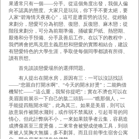
果通常只有一個——分手。從這個角度出發，我個人偏
向不認真的態度。大家只是玩玩，你下手不要太絕，要
人家“碧海情天夜夜心”，這可是遭雷劈的活兒。從經驗
來劃分，戀愛可分為初戀、復戀、反復戀、麻木戀；從
階段來劃分，可分為前期準備、捅破窗戶紙、熱戀期、
厭倦和分手預備、分手及善后工作。在以下的教程中，
我們將會把馬克思主義思想和戀愛的實際相結合，建設
有戀愛特色的大學生涯，爭取使每個同學都讀有所得、
讀有所想。
首先談談戀愛場所的選擇問題。
有人提出在開水房，原因有三：一可以沒話找話
——“您親自打開水啊”、“今天的開水好燙”；二能夠借
機幫忙——“這么重，我幫你提吧”；實在不濟也可以在
美眉面前展示一下自己的肱二頭肌——“瞧那個人，一
手能提四瓶開水呢”，此為其三。如果是美眉，則可以
故意裝作被開水濺到，或作弱不禁風狀，引起哥哥的同
情心。但此計弊病不小，一來如果競爭者云集，容易造
成擠傷甚至三度燙傷，二來常會被變成使喚工具，到頭
來被人笑胸大無腦，多不劃算。而且目前學生宿舍公寓