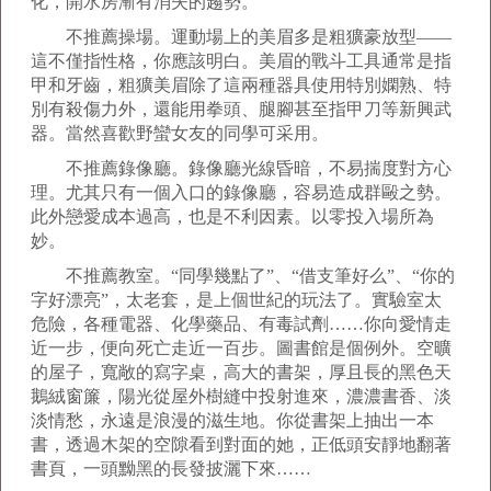
化，開水房漸有消失的趨勢。
不推薦操場。運動場上的美眉多是粗獷豪放型——
這不僅指性格，你應該明白。美眉的戰斗工具通常是指
甲和牙齒，粗獷美眉除了這兩種器具使用特別嫻熟、特
別有殺傷力外，還能用拳頭、腿腳甚至指甲刀等新興武
器。當然喜歡野蠻女友的同學可采用。
不推薦錄像廳。錄像廳光線昏暗，不易揣度對方心
理。尤其只有一個入口的錄像廳，容易造成群毆之勢。
此外戀愛成本過高，也是不利因素。以零投入場所為
妙。
不推薦教室。“同學幾點了”、“借支筆好么”、“你的
字好漂亮”，太老套，是上個世紀的玩法了。實驗室太
危險，各種電器、化學藥品、有毒試劑……你向愛情走
近一步，便向死亡走近一百步。圖書館是個例外。空曠
的屋子，寬敞的寫字桌，高大的書架，厚且長的黑色天
鵝絨窗簾，陽光從屋外樹縫中投射進來，濃濃書香、淡
淡情愁，永遠是浪漫的滋生地。你從書架上抽出一本
書，透過木架的空隙看到對面的她，正低頭安靜地翻著
書頁，一頭黝黑的長發披灑下來……