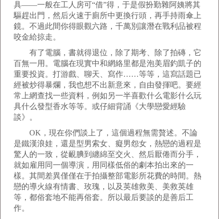
具——一般在工人房可“借”得，于是假扮勤雜阿姨將其
驅趕出門，然后火速于廁所中更換行頭，再手持雨傘上
鏡。不過此間你得眼觀六路，千萬別讓潛在戰利品被程
咬金給掠走。
有了電腦，書就得退位，除了期考、除了拍磚，它
百無一用。電腦在現實中和網絡里都是泡美眉釣凱子的
重要投資。打游戲、聊天、寫作……等等，這寫話題已
經被炒得暴爛，我也想不出新意來，自由發揮吧。要經
常上網查找一些資料，例如另一半喜歡什么電影什么玩
具什么發型香水等等。或仔細背誦《大學戀愛經驗
談》。
OK，現在你們談上了，這個過程無需贅述。不論
是鐵漢浪娃，還是型男索女、癡男怨女，熱戀的過程是
驚人的一致，從靦腆到纏綿至交火、然后厭倦而分手，
就如雇用同一個導演，用同樣低俗的劇本拍出來的一
樣。其間差異僅僅在于拍攝整部電影所花費的時間。熱
戀的導火線有情書、玫瑰，以及英雄救美、美救英雄
等，都俗套地不能再俗套。所以最后要談的是善后工
作。