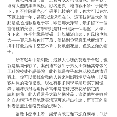
還有大型的集團戰役。顧名思義，地道戰不發生于陽光
下，但不排除陽光少年采用此技的可能，你大可以在地
下藏上幾十年，甚至永遠深埋在心。這項技術最大的優
點是危險指數趨近于零，即使哪天穿幫，最多留下一個
癡情種的美譽。游擊戰則是打一槍換一個地盤，大學四
年下來，多半能戰果豐碩、紅旗插滿山頭，但風險也極
大——哪只鳥被你打下后，硬鉆到你背囊里就麻煩了，
搞不好最后兩手空空不算，反戴個花癡、色狼之類的帽
子。
所有戰斗中最刺激，最動人心魄的莫過于會戰，也
就是集團作戰了。案例通常發生于男女比例極其夸張的
工科院校或外語學院，此外就是在爭奪校花校草的遭遇
戰上。你可以根據會戰的人數來判斷戰場所在地，以及
戰斗員的殺傷指數。現在有很多同學畢業后寫了回憶
錄，唾沫橫飛地追憶著當年是怎樣把校花給搞定的——
請相信我，此人通常是大戰的犧牲品，這從他對失敗后
的血肉橫飛描寫地活靈活現可以得出推論，而真正的勝
利者是無法領略受傷的況味的。
從戰斗態度上看，戀愛有認真和不認真兩種，但結