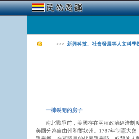
>>>
新興科技、社會發展等人文科學
一棟裂開的房子
南北戰爭前，美國存在兩種政治經濟制
美國分為自由州和蓄奴州。1787年制憲大
選舉權。在眾議員的代表選舉時，奴隸的人數