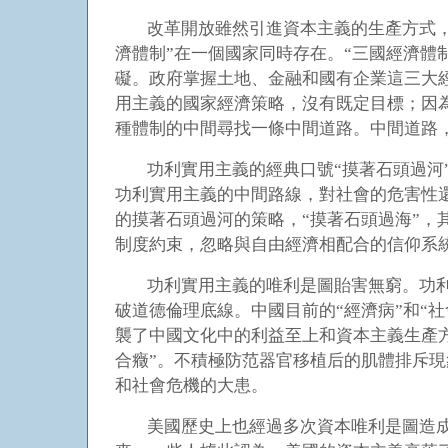
改革開放雖然引進資本主義的生產方式，
濟體制”在一個國家同時存在。“三國經濟體
礙。政府掌握土地、金融和國有企業這三大
用主義的國家經濟策略，沒有既定目標；因
種體制的中間尋找一條中間道路。中間道路
功利實用主義的經典口號“摸著石頭過河
功利實用主義的中間路線，對社會的危害性還
的摸著石頭過河的策略，“摸著石頭過海”
制度約束，忽略與自由經濟相配合的信仰系
功利實用主義的唯利是圖貽害無窮。功
破道德倫理底線。中國目前的“經濟病”和“
襲了中國文化中的利益至上和資本主義生產方
合癥”。不積極防范器官移植后的肌體排斥現
和社會危機的大患。
美國歷史上也經過多次資本唯利是圖造