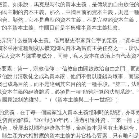
完善。如果說，馬克思時代的資本主義，是傳統的自由放任
由民主制的資本主義。那么，中國目前的資本主義，則是一
組合。顯然，它不是典型的資本主義，不是完整的資本主義
”的半資本主義。中國目前是半集權半資本主義社會。
先弄請什么是資本主義。借用歷史學家黃仁宇的定義，“資本
國家采用這種制度以擴充國民資本為當前主要任務之一，所
果私人資本占據重要成分，同時，私人資本在政治上有代表資
心要素：第一，宗教信仰；“信教自由開啟政治自由之門，而
“韋伯說出清教徒之成為資本家，他們不復以賺錢為壞事，而
錢已成為目的，而不是達到其它目的的一種手段。”第三，法
說資本主義的經濟體系，必須是一種‘能夠計算的法制系統’。
有國家法制的維持。”（《資本主義與二十一世紀》）
大的意義，在于每一個國家進入資本主義體制時的動態，亦即
切實的解釋。”20世紀80年代，通過引進外資，三來一補
結合，發展出以國有經濟為主導，金融資本與國有土地結合
而，與生產方式相對應的資本主義的其它核心要素，只有唯利