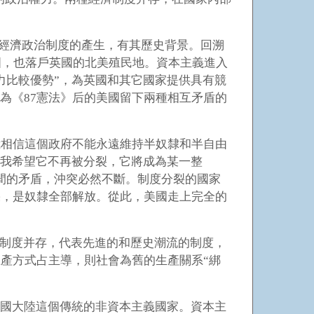
搭經濟政治制度的產生，有其歷史背景。回溯
國，也落戶英國的北美殖民地。資本主義進入
力比較優勢”，為英國和其它國家提供具有競
為《87憲法》后的美國留下兩種相互矛盾的
我相信這個政府不能永遠維持半奴隸和半自由
，我希望它不再被分裂，它將成為某一整
間的矛盾，沖突必然不斷。制度分裂的國家
果，是奴隸全部解放。從此，美國走上完全的
制度并存，代表先進的和歷史潮流的制度，
產方式占主導，則社會為舊的生產關系“綁
中國大陸這個傳統的非資本主義國家。資本主