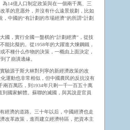
。為14億人口制定政策與在一個兩千萬、三
步改革的意愿外，并沒有什么遠景規劃，比如
說，中國的“有計劃的市場經濟”的所謂“計劃
大國，實行全國一盤棋的“計劃經濟”，從技
能比擬的。從1958年的大躍進大煉鋼鐵，
么或不種什么作物的決策，一概由上面決定，
濟到了崩潰邊緣。
會實驗源于斯大林對列寧的新經濟政策的改
社化運動也非常相似，但中國農民的反抗沒有
千兩百萬匹，到1934年只剩一千一百五十萬
直到國家解體。蘇聯的滅國，與其說是官員
有經濟的道路。三十年以后，中國經濟也走
經濟改革政策，進而建立經濟特區，把資本主