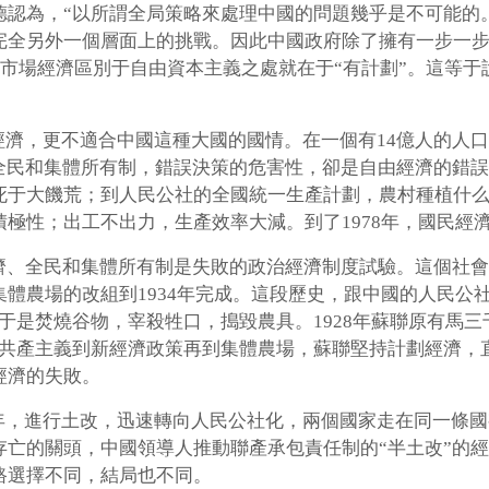
認為，“以所謂全局策略來處理中國的問題幾乎是不可能的
完全另外一個層面上的挑戰。因此中國政府除了擁有一步一
的市場經濟區別于自由資本主義之處就在于“有計劃”。這等于
濟，更不適合中國這種大國的國情。在一個有14億人的人口
全民和集體所有制，錯誤決策的危害性，卻是自由經濟的錯誤不
死于大饑荒；到人民公社的全國統一生產計劃，農村種植什
極性；出工不出力，生產效率大減。到了1978年，國民經
經濟、全民和集體所有制是失敗的政治經濟制度試驗。這個社
體農場的改組到1934年完成。這段歷史，跟中國的人民公
于是焚燒谷物，宰殺牲口，搗毀農具。1928年蘇聯原有馬三
時共產主義到新經濟政策再到集體農場，蘇聯堅持計劃經濟，
經濟的失敗。
年，進行土改，迅速轉向人民公社化，兩個國家走在同一條國
存亡的關頭，中國領導人推動聯產承包責任制的“半土改”的
路選擇不同，結局也不同。