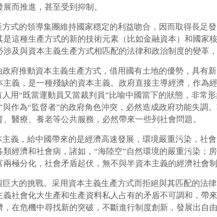
發展而推進，甚至受到抑制。
產方式的領導集團維持國家穩定的利益吻合，因而取得長足發
其是這種生產方式的新的技術元素（比如金融資本）和國家
必涉及與資本主義生產方式相匹配的法律和政治制度的變革
政府推動資本主義生產方式，借用國有土地的優勢，具有新
本主義，是一種殘缺的資本主義。政府直接主導經濟，作為
。有人用“既當運動員又當裁判員”比喻中國當下的狀態，非常
”與作為“監督者”的政府角色沖突，必然造成政府功能失調
育、醫療、養老等公共服務，必然帶來一些列社會問題。
本主義，給中國帶來的是經濟高速發展，環境嚴重污染，社會
各類經濟和社會病，諸如，“海陸空”自然環境的嚴重污染；
富兩極分化，社會矛盾起伏，無不與半資本主義的經濟社會
個巨大的挑戰。采用資本主義生產方式而拒絕與其匹配的法律
主義社會化大生產和生產資料私人占有的矛盾不可調和，帶
濟，在危機中尋找新的突破，不斷進行制度創新，發展出自