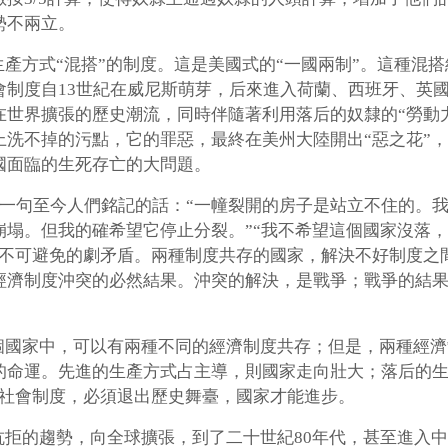
勢不兩立。
產方式“混搭”的制度。這是美國式的“一國兩制”。這種混
會制度自13世紀在威尼斯萌芽，后來進入荷蘭、西班牙、英
在世界擴張的歷史潮流，同時伴隨著利用落后的奴隸的“勞動
洗不掉的污點，它的罪惡，最終在美州大陸開出“惡之花”，
國面臨的生死存亡的大問題。
了一句至今人們銘記的話：“一幢裂開的房子是站立不住的。
崩塌。但我的確希望它停止分裂。”“我不希望這個國家沒落
的不可避免的劇矛盾。兩種制度共存的國家，解決不好制度之
經濟制度沖突的必然結果。沖突的解決，是戰爭；戰爭的結
個國家中，可以有兩種不同的經濟制度共存；但是，兩種經濟
的命運。先進的生產方式占主導，則國家走向壯大；落后的生
和社會制度，必須退出歷史舞臺，國家才能進步。
抗拒的趨勢，向全球擴張，到了二十世紀80年代，甚至進入