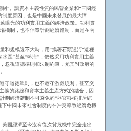
制”。讓資本主義性質的民營企業和“三國經
的制度原因，也是中國未來發展的最大障
長遠眼光的功利實用主義的經濟政策。功利實
市場機制，也不信奉計劃經濟體制，而是在兩
總量和規模還不大時，用“摸著石頭過河”這種
水區”甚至“藍海”，依然采用功利實用主義
展，忽視道德準則和法制約束，尤其對政府的
果。
遵守道德準則，也不遵守游戲規則，甚至突
用主義的路線和資本主義生產方式的結合，因
計劃經濟體制不可避免的“器官移植排斥綜
將種下中國未來社會制度內在沖突導致經濟危機
。美國經濟至今沒有從次貸危機中完全走出