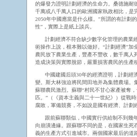
的爆發力證明計劃經濟的生命力。桑德施耐德
千萬或八千萬人口的歐洲國家執政相比，是
2050年中國應當是什么樣。”所謂的有計劃
性”，實際上是紙上談兵。
計劃經濟不符合缺少數字化管理的農業經
術操作上說，根本難以做好。“計劃經濟”加
農民放下農業生產，豐產不豐收，數千萬人
造成決策與實際脫節，嚴重損害農民的生產積
中國建國后頭30年的經濟證明，計劃
變。斯大林強迫將民間田地并為集體農場。集
蘇聯農民激烈。蘇聯“村民不甘心家產被奪，
匹。”（《資本主義與二十一世紀》）從戰
腐敗，軍備競賽，不如說是國有經濟、計劃
跟前蘇聯類似，中國實行供給制不到幾
向崩潰邊緣。跟蘇聯不同的是，在國家生死
義的生產方式引進城市。兩個國家最后的道