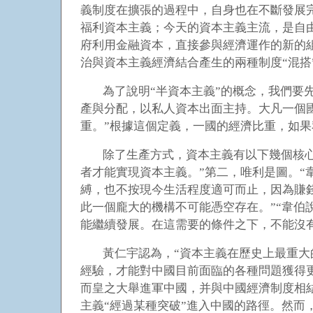
義制度在擴張的過程中，自身也在不斷發展
福利資本主義；今天的資本主義主流，是自
府利用金融資本，直接參與經濟運作的新的
治與資本主義經濟結合產生的兩種制度“混搭
為了說明“半資本主義”的概念，我們要
產與分配，以私人資本出面主持。大凡一個
重。”根據這個定義，一國的經濟比重，如
除了生產方式，資本主義有以下幾個核
者才能實現資本主義。”第二，唯利是圖。
縛，也不按現今生活程度適可而止，因為賺
此一個龐大的機構不可能憑空存在。”“韋伯
能繼續發展。在這需要的條件之下，不能沒
黃仁宇認為，“資本主義在歷史上最重
經驗，才能對中國目前面臨的各種問題獲得更
而皇之大舉進軍中國，并與中國經濟制度相
主義“經過某種突破”進入中國的路徑。然