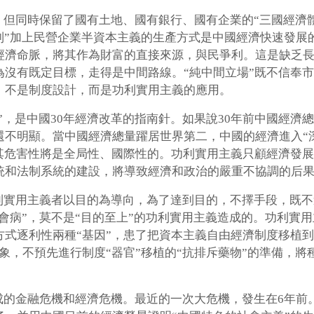
但同時保留了國有土地、國有銀行、國有企業的“三國經濟體
制”加上民營企業半資本主義的生產方式是中國經濟快速發展
經濟命脈，將其作為財富的直接來源，與民爭利。這是缺乏
為沒有既定目標，走得是中間路線。“純中間立場”既不信奉
，不是制度設計，而是功利實用主義的應用。
”，是中國30年經濟改革的指南針。如果說30年前中國經濟
不明顯。當中國經濟總量躍居世界第二，中國的經濟進入“深
，其危害性將是全局性、國際性的。功利實用主義只顧經濟發
統和法制系統的建設，將導致經濟和政治的嚴重不協調的后
利實用主義者以目的為導向，為了達到目的，不擇手段，既不
社會病”，莫不是“目的至上”的功利實用主義造成的。功利實
式逐利性兩種“基因”，患了把資本主義自由經濟制度移植到
象，不預先進行制度“器官”移植的“抗排斥藥物”的準備，
成的金融危機和經濟危機。最近的一次大危機，發生在6年前