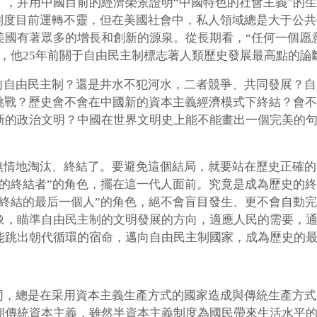
了，并用中國目前的經濟榮景證明“中國特色的社會主義”的
“美國政治制度目前運轉不靈，但在美國社會中，私人領域總是大于
美國有著眾多的增長和創新的源泉。從長期看，“任何一個愿
，他25年前關于自由民主制標志著人類歷史發展最高點的論
向自由民主制？還是井水不犯河水，二者競爭、共同發展？自
出挑戰？歷史會不會在中國新的資本主義經濟模式下終結？會
新的政治文明？中國在世界文明史上能不能畫出一個完美的
無情地淘汰、終結了。要避免這個結局，就要站在歷史正確的
后的終結者”的角色，擺在這一代人面前。究竟是成為歷史的
后終結的最后一個人”的角色，絕不會盲目發生、更不會自動
象，瞄準自由民主制的文明發展的方向，適應人民的需要，
能跳出朝代循環的宿命，邁向自由民主制國家，成為歷史的
同，總是在采用資本主義生產方式的國家造成與傳統生產方式
期傳統資本主義，雖然半資本主義制度為國民帶來生活水平