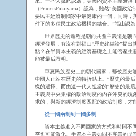
來。一些人據此認為，美國的資本主義衰落
（FrancisFukuyama）認為，雖然
要民主經濟制國家中最健康的一個，同時，
件下的多種民主政治機構的結合。”福山認為
世界歷史的進程是朝向共產主義還是朝
經濟發展，有沒有對福山“歷史終結論”提
點？在半資本主義的經濟基礎之上能否產生
能被最后證明。
華夏民族歷史上的朝代國家，都被歷史
中國人正站在歷史的轉折點上。“歷史的最
樣的選擇。而由這一代人担當的“歷史的最
主義與中央集權的政治制度的內在沖突的現
求的，與新的經濟制度匹配的政治制度，才
從一國兩制到一國多制
資本主義進入不同國家的方式和時間不
突也可能激化。半資本主義如同不完善的早