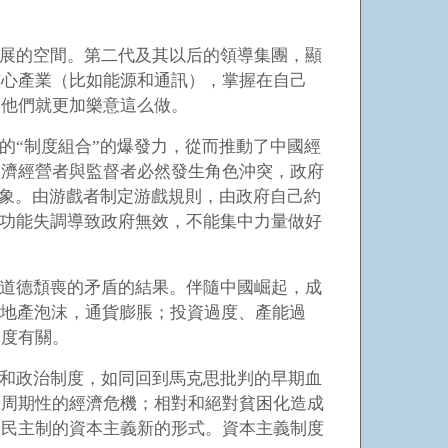
展的空間。第二代及其以后的領導集團，顯
核心產業（比如能源和通訊），掌握在自己
，他們就更加樂意這么做。
的“制度組合”的爆發力，從而推動了中國經
經濟經營者與監督者必然發生角色沖突，政府
形象。由游戲者制定游戲規則，由政府自己約
。功能失調導致政府無效，不能集中力量做好
道德頹喪的矛盾的結果。伴隨中國崛起，成
房地產泡沫，通貨膨脹；投資過度、產能過
制度有關。
和政治制度，如同回到馬克思批判的早期血
來周期性的經濟危機；相對和絕對貧困化造成
由民主制的資本主義新的形式。資本主義制度