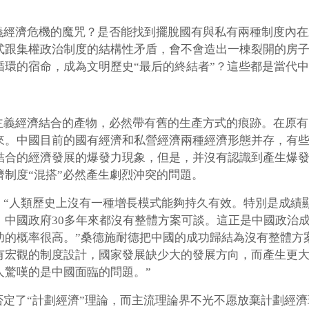
義經濟危機的魔咒？是否能找到擺脫國有與私有兩種制度內在
式跟集權政治制度的結構性矛盾，會不會造出一棟裂開的房
循環的宿命，成為文明歷史“最后的終結者”？這些都是當代
主義經濟結合的產物，必然帶有舊的生產方式的痕跡。在原有
來。中國目前的國有經濟和私營經濟兩種經濟形態并存，有
結合的經濟發展的爆發力現象，但是，并沒有認識到產生爆
制度“混搭”必然產生劇烈沖突的問題。
，“人類歷史上沒有一種增長模式能夠持久有效。特別是成績
。中國政府30多年來都沒有整體方案可談。這正是中國政治
功的概率很高。”桑德施耐德把中國的成功歸結為沒有整體方
宏觀的制度設計，國家發展缺少大的發展方向，而產生更大
人驚嘆的是中國面臨的問題。”
定了“計劃經濟”理論，而主流理論界不光不愿放棄計劃經