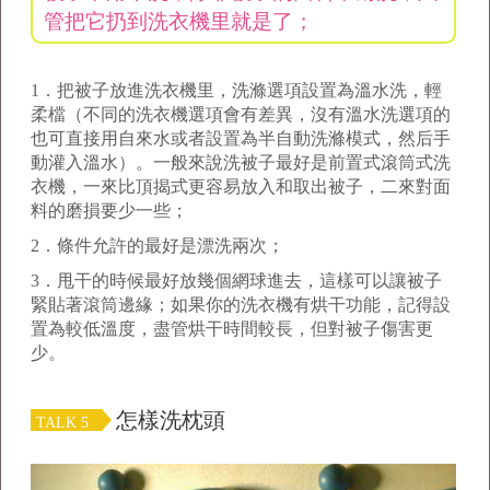
管把它扔到洗衣機里就是了；
1
．把被子放進洗衣機里，洗滌選項設置為溫水洗，輕
柔檔（不同的洗衣機選項會有差異，沒有溫水洗選項的
也可直接用自來水或者設置為半自動洗滌模式，然后手
動灌入溫水）。一般來說洗被子最好是前置式滾筒式洗
衣機，一來比頂揭式更容易放入和取出被子，二來對面
料的磨損要少一些；
2
．條件允許的最好是漂洗兩次；
3
．甩干的時候最好放幾個網球進去，這樣可以讓被子
緊貼著滾筒邊緣；如果你的洗衣機有烘干功能，記得設
置為較低溫度，盡管烘干時間較長，但對被子傷害更
少。
怎樣洗枕頭
TALK 5