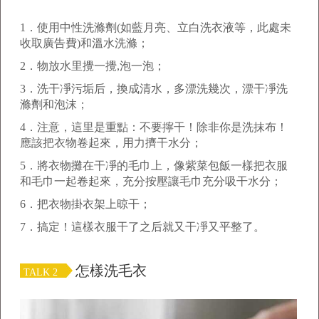
1
．使用中性洗滌劑
(
如藍月亮、立白洗衣液等，此處未
收取廣告費
)
和溫水洗滌；
2
．物放水里攪一攪
,
泡一泡；
3
．洗干凈污垢后，換成清水，多漂洗幾次，漂干凈洗
滌劑和泡沫；
4
．注意，這里是重點：不要擰干！除非你是洗抹布！
應該把衣物卷起來，用力擠干水分；
5
．將衣物攤在干凈的毛巾上，像紫菜包飯一樣把衣服
和毛巾一起卷起來，充分按壓讓毛巾充分吸干水分；
6
．把衣物掛衣架上晾干；
7
．搞定！這樣衣服干了之后就又干凈又平整了。
怎樣洗毛衣
TALK 2