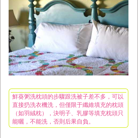
鮮葵粥洗枕頭的步驟跟洗被子差不多，可以
直接扔洗衣機洗，但僅限于纖維填充的枕頭
（如羽絨枕），決明子、乳膠等填充枕頭只
能曬，不能洗，否則后果自負。