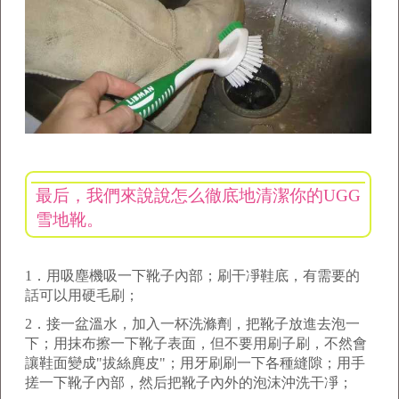
最后，我們來說說怎么徹底地清潔你的UGG
雪地靴。
1
．用吸塵機吸一下靴子內部；刷干凈鞋底，有需要的
話可以用硬毛刷；
2
．接一盆溫水，加入一杯洗滌劑，把靴子放進去泡一
下；用抹布擦一下靴子表面，但不要用刷子刷，不然會
讓鞋面變成
"
拔絲麂皮
"
；用牙刷刷一下各種縫隙；用手
搓一下靴子內部，然后把靴子內外的泡沫沖洗干凈；