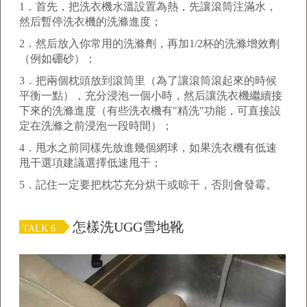
1
．首先，把洗衣機水溫設置為熱，先讓滾筒注滿水，
然后暫停洗衣機的洗滌進度；
2
．然后放入你常用的洗滌劑，再加
1/2
杯的洗滌增效劑
（例如硼砂）；
3
．把兩個枕頭放到滾筒里（為了讓滾筒滾起來的時候
平衡一點），充分浸泡一個小時，然后讓洗衣機繼續接
下來的洗滌進度（有些洗衣機有
"
精洗
"
功能，可直接設
定在洗滌之前浸泡一段時間）；
4
．甩水之前同樣先放進幾個網球，如果洗衣機有低速
甩干選項建議選擇低速甩干；
5
．記住一定要把枕芯充分烘干或晾干，否則會發霉。
怎樣洗UGG雪地靴
TALK 6