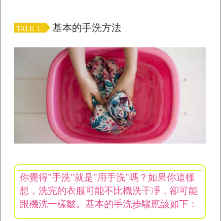
基本的手洗方法
TALK 1
你覺得
"
手洗
"
就是
"
用手洗
"
嗎？如果你這樣
想，洗完的衣服可能不比機洗干凈，卻可能
跟機洗一樣皺。基本的手洗步驟應該如下：