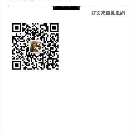
好文來自鳳凰網