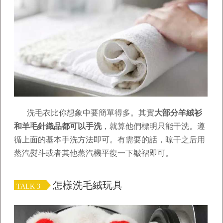
洗毛衣比你想象中要簡單得多。其實
大部分羊絨衫
和羊毛針織品都可以手洗
，就算他們標明只能干洗。遵
循上面的基本手洗方法即可。有需要的話，晾干之后用
蒸汽熨斗或者其他蒸汽機平復一下皺褶即可。
怎樣洗毛絨玩具
TALK 3