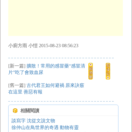
小廚方雨 小愷 2015-08-23 08:56:23
[新一篇]
擴散！常用的感冒藥“感冒清
片”吃了會致血尿
[舊一篇]
古代君王如何避禍 原來訣竅
在這里 善惡有報
相關閱讀
談寫字 沈從文說文物
徐仲山在鳥世界的奇遇 動物有靈