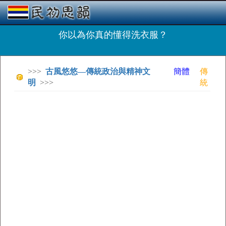
你以為你真的懂得洗衣服？
>>>
古風悠悠—傳統政治與精神文
簡體
傳
明
>>>
統