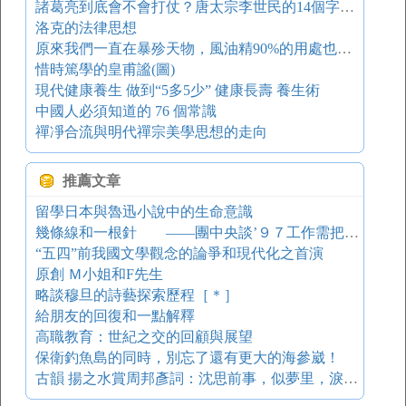
諸葛亮到底會不會打仗？唐太宗李世民的14個字的評價，一針見血
洛克的法律思想
原來我們一直在暴殄天物，風油精90%的用處也許你不知道。。。
惜時篤學的皇甫謐(圖)
現代健康養生 做到“5多5少” 健康長壽 養生術
中國人必須知道的 76 個常識
禪凈合流與明代禪宗美學思想的走向
推薦文章
留學日本與魯迅小說中的生命意識
幾條線和一根針 ——團中央談’９７工作需把握的幾個關系
“五四”前我國文學觀念的論爭和現代化之首演
原創 Ｍ小姐和F先生
略談穆旦的詩藝探索歷程［＊］
給朋友的回復和一點解釋
高職教育：世紀之交的回顧與展望
保衛釣魚島的同時，別忘了還有更大的海參崴！
古韻 揚之水賞周邦彥詞：沈思前事，似夢里，淚暗滴