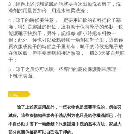
3
．經過上述步驟還臟的話就要再次出動洗衣機了，洗
滌劑的用量要加倍，用溫水輕柔洗滌；
4
．晾干的時候要注意，一定要用細軟的布料把靴子塞
滿，特別是腳趾的部位，這有助于保持靴子的形狀，也
能讓靴子快點干，另外，記得每
6
個小時把布料換一
遍；此外，你也可以放點硅膠干燥劑在鞋子里，這個你
買衣服或鞋子的時候盒子里都有；晾干的時候把靴子放
在溫暖處，但不要暴曬和接近熱源，一般
2-3
天能自然晾
干；
5
．晾干之后你可以噴一些專門的麂皮保護劑來護理一
下靴子表面。
小結
除了上述家居用品外，一些衣物也是需要手洗的，例如羽
絨服。這些衣物如果拿去干洗店對方也只是給你機洗而已，何
不自己動手省下一頓飯錢？只要謹遵手洗的基本方法，家里大
部分東西你都是可以自己洗干凈的。