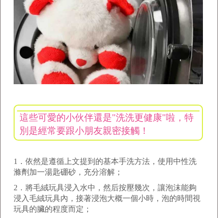
這些可愛的小伙伴還是
"
洗洗更健康
"
啦，特
別是經常要跟小朋友親密接觸！
1
．依然是遵循上文提到的基本手洗方法，使用中性洗
滌劑加一湯匙硼砂，充分溶解；
2
．將毛絨玩具浸入水中，然后按壓幾次，讓泡沫能夠
浸入毛絨玩具內，接著浸泡大概一個小時，泡的時間視
玩具的臟的程度而定；