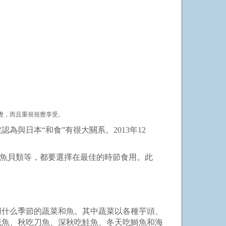
覺，而且重視視覺享受。
與日本“和食”有很大關系。2013年12
、魚貝類等，都要選擇在最佳的時節食用。此
用什么季節的蔬菜和魚。其中蔬菜以各種芋頭、
花魚、秋吃刀魚、深秋吃鮭魚、冬天吃鰣魚和海