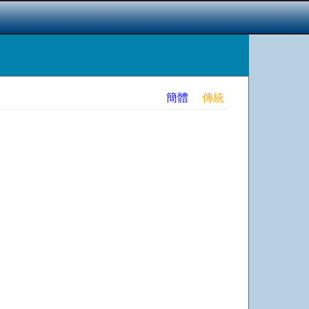
簡體
傳統