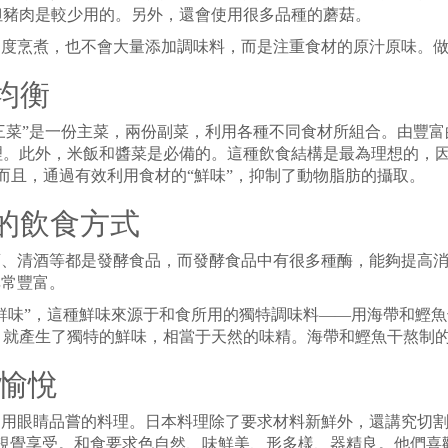
但豬肉是較少用的。另外，還會使用很多品種的蘑菇。
過度烹煮，也不會大量添加調味料，而是注重食材的原汁原味。
均衡
而“三菜”是一份主菜，兩份副菜，利用各種不同食材所組合。由豐
理。此外，米飯和醬菜是必備的。這種飲食結構是最為理想的，
而且，通過有效利用食材的“鮮味”，抑制了動物脂肪的攝取。
康的飲食方式
酒、清酒等都是發酵食品，而發酵食品中有很多種酶，能夠提高
非常豐富。
“鮮味”，這種鮮味來源于和食所用的獨特調味料——用海帶和鰹
，就產生了獨特的鮮味，相當于天然的味精。海帶和鰹魚干熬制
情愉悅
是用眼睛品嘗的料理。日本料理除了要求材料新鮮外，還講究切割
視視覺享受。和食要求色自然、味鮮美、形多樣、器精良。他們喜