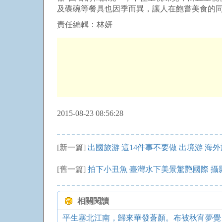
及碟碗等餐具也因季而異，讓人在飽嘗美食的
責任編輯：林妍
2015-08-23 08:56:28
[新一篇]
出國旅游 這14件事不要做 出境游 海
[舊一篇]
拍下小丑魚 臺灣水下美景驚艷國際 攝
相關閱讀
平生塞北江南，歸來華發蒼顏。布被秋宵夢覺