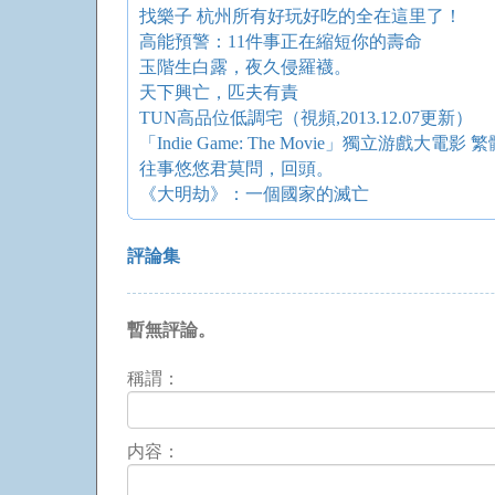
找樂子 杭州所有好玩好吃的全在這里了！
高能預警：11件事正在縮短你的壽命
玉階生白露，夜久侵羅襪。
天下興亡，匹夫有責
TUN高品位低調宅（視頻,2013.12.07更新）
「Indie Game: The Movie」獨立游戲大電
往事悠悠君莫問，回頭。
《大明劫》：一個國家的滅亡
評論集
暫無評論。
稱謂：
内容：