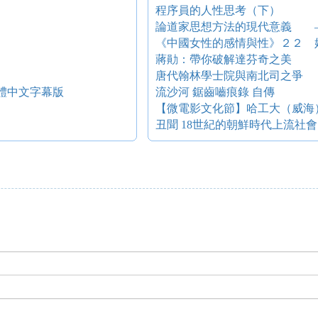
程序員的人性思考（下）
論道家思想方法的現代意義 
《中國女性的感情與性》２２ 
蔣勛：帶你破解達芬奇之美
唐代翰林學士院與南北司之爭
影 繁體中文字幕版
流沙河 鋸齒嚙痕錄 自傳
【微電影文化節】哈工大（威海
丑聞 18世紀的朝鮮時代上流社