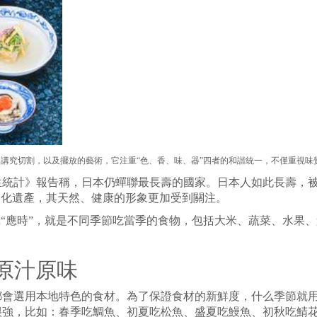
還講究切割，以及擺放的藝術，它注重“色、香、味、器”四者的和諧統一，不僅重視味
生統計》報告稱，日本仍蟬聯最長壽的國家。日本人如此長壽，被認為
文化遺產，其天然、健康的形象更加受到關注。
究“應時”，就是不同季節吃當季的食物，包括大米、蔬菜、水果
原汁原味
都會選用本地特色的食材。為了保證食材的新鮮度，什么季節就
很強，比如：春季吃鯛魚、初夏吃松魚、盛夏吃鰻魚、初秋吃鯖