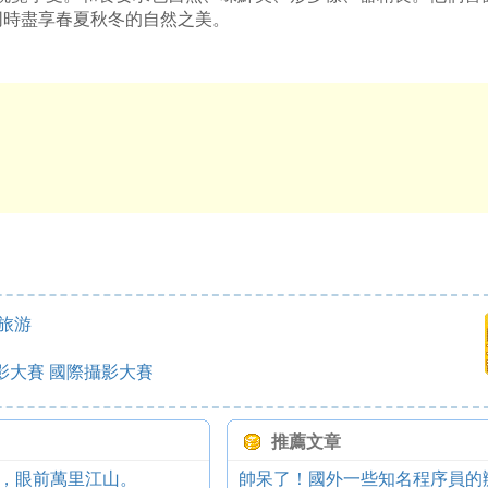
同時盡享春夏秋冬的自然之美。
外旅游
影大賽 國際攝影大賽
推薦文章
，眼前萬里江山。
帥呆了！國外一些知名程序員的