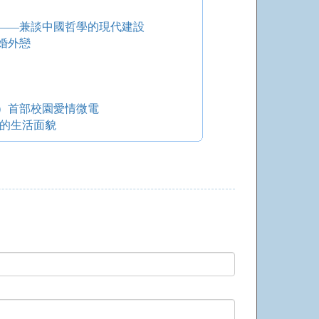
——兼談中國哲學的現代建設
婚外戀
）首部校園愛情微電
會的生活面貌