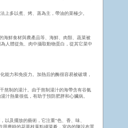
做法上多以煮、烤、蒸為主，帶油的菜極少。
富的海鮮食材與農產品等、海鮮、肉類、蔬菜被
因為人體從魚、肉中攝取動物蛋白，從其它菜中
消化能力和免疫力。加熱后的酶很容易被破壞，
魚干熬制的湯汁。由于熬制湯汁的海帶含有谷氨
的湯汁熱量很低，有助于預防肥胖和心臟病。
，以及擺放的藝術，它注重“色、香、味、
歡用應時的花草枝葉點綴菜肴，室內的陳設布置