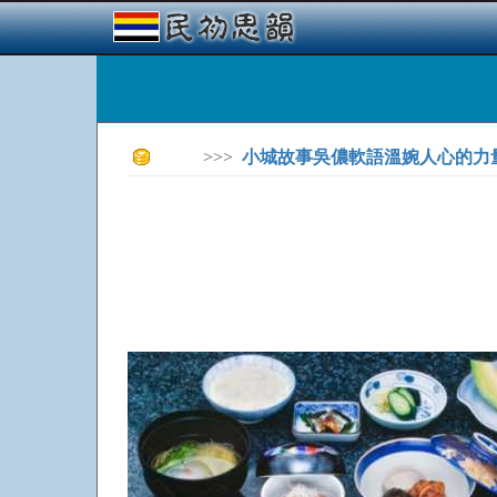
>>>
小城故事吳儂軟語溫婉人心的力