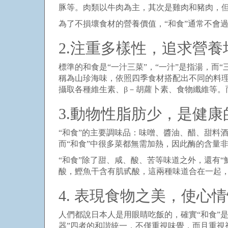
豚等。肉類以牛肉為主，其次是雞肉和豬肉，
為了不損壞食材的營養價值，“和食”通常不會
2.注重多樣性，追求營養
標準的和食是“一汁三菜”，“一汁”是指湯，
稱為山珍海味，依照四季食材搭配出不同的料
攝取各種維生素、β－胡蘿卜素、食物纖維等。
3.動物性脂肪少，是健
“和食”的主要調味品：味噌、醬油、醋、甜料
而“和食”中很多菜都無需加熱，因此酶的含量
“和食”除了甜、咸、酸、苦等味道之外，還有
酸，鰹魚干含有肌甙酸，這兩種味道合在一起
4. 表現食物之美，使心
人們都說日本人是用眼睛吃飯的，確實“和食”
器”四者的和諧統一，不僅重視味覺，而且重