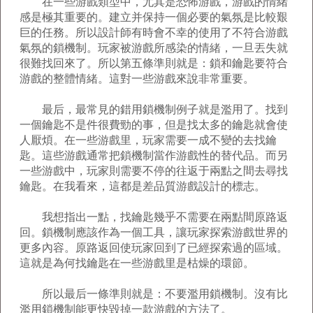
在一些游戲類型中，尤其是恐怖游戲，游戲的情緒
感是極其重要的。建立并保持一個必要的氣氛是比較艱
巨的任務。所以設計師有時會不幸的使用了不符合游戲
氣氛的鎖機制。玩家被游戲所感染的情緒，一旦丟失就
很難找回來了。所以第五條準則就是：鎖和鑰匙要符合
游戲的整體情緒。這對一些游戲來說非常重要。
最后，最常見的錯用鎖機制例子就是濫用了。找到
一個鑰匙不是件很費勁的事，但是找太多的鑰匙就會使
人厭煩。在一些游戲里，玩家需要一成不變的去找鑰
匙。這些游戲通常把鎖機制當作游戲性的替代品。而另
一些游戲中，玩家則需要不停的往返于兩點之間去尋找
鑰匙。在我看來，這都是差品質游戲設計的標志。
我想指出一點，找鑰匙幾乎不需要在兩點間原路返
回。鎖機制應該作為一個工具，讓玩家探索游戲世界的
更多內容。原路返回使玩家回到了已經探索過的區域。
這就是為何找鑰匙在一些游戲里是枯燥的環節。
所以最后一條準則就是：不要濫用鎖機制。沒有比
濫用鎖機制能更快毀掉一款游戲的方法了。