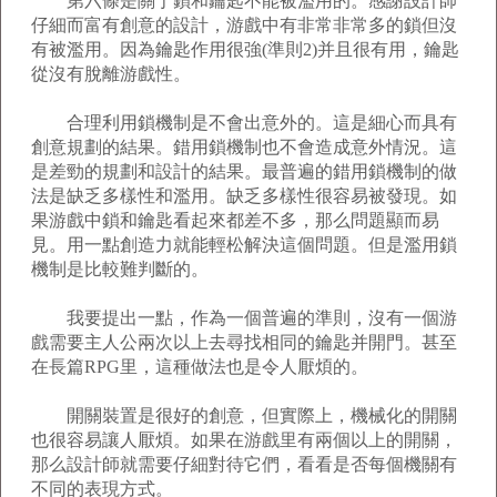
第六條是關于鎖和鑰匙不能被濫用的。感謝設計師
仔細而富有創意的設計，游戲中有非常非常多的鎖但沒
有被濫用。因為鑰匙作用很強(準則2)并且很有用，鑰匙
從沒有脫離游戲性。
合理利用鎖機制是不會出意外的。這是細心而具有
創意規劃的結果。錯用鎖機制也不會造成意外情況。這
是差勁的規劃和設計的結果。最普遍的錯用鎖機制的做
法是缺乏多樣性和濫用。缺乏多樣性很容易被發現。如
果游戲中鎖和鑰匙看起來都差不多，那么問題顯而易
見。用一點創造力就能輕松解決這個問題。但是濫用鎖
機制是比較難判斷的。
我要提出一點，作為一個普遍的準則，沒有一個游
戲需要主人公兩次以上去尋找相同的鑰匙并開門。甚至
在長篇RPG里，這種做法也是令人厭煩的。
開關裝置是很好的創意，但實際上，機械化的開關
也很容易讓人厭煩。如果在游戲里有兩個以上的開關，
那么設計師就需要仔細對待它們，看看是否每個機關有
不同的表現方式。