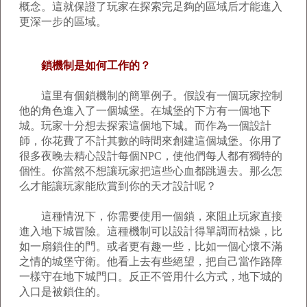
概念。這就保證了玩家在探索完足夠的區域后才能進入
更深一步的區域。
鎖機制是如何工作的？
這里有個鎖機制的簡單例子。假設有一個玩家控制
他的角色進入了一個城堡。在城堡的下方有一個地下
城。玩家十分想去探索這個地下城。而作為一個設計
師，你花費了不計其數的時間來創建這個城堡。你用了
很多夜晚去精心設計每個NPC，使他們每人都有獨特的
個性。你當然不想讓玩家把這些心血都跳過去。那么怎
么才能讓玩家能欣賞到你的天才設計呢？
這種情況下，你需要使用一個鎖，來阻止玩家直接
進入地下城冒險。這種機制可以設計得單調而枯燥，比
如一扇鎖住的門。或者更有趣一些，比如一個心懷不滿
之情的城堡守衛。他看上去有些絕望，把自己當作路障
一樣守在地下城門口。反正不管用什么方式，地下城的
入口是被鎖住的。