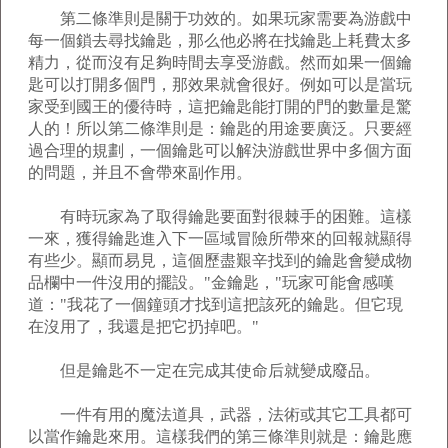
第二條準則是關于功效的。如果玩家需要為游戲中
每一個鎖去尋找鑰匙，那么他必將在找鑰匙上耗費太多
精力，從而沒有足夠時間去享受游戲。然而如果一個鑰
匙可以打開多個門，那效果就會很好。例如可以是當玩
家受到國王的優待時，這把鑰匙能打開的門的數量是驚
人的！所以第二條準則是：鑰匙的用途要廣泛。只要經
過合理的規劃，一個鑰匙可以解決游戲世界中多個方面
的問題，并且不會帶來副作用。
有時玩家為了取得鑰匙要面對很棘手的困難。這樣
一來，獲得鑰匙進入下一區域冒險所帶來的回報就顯得
有些少。顯而易見，這個歷盡艱辛找到的鑰匙會變成物
品欄中一件沒用的擺設。"金鑰匙，"玩家可能會感嘆
道："我花了一個鐘頭才找到這把該死的鑰匙。但它現
在沒用了，我還是把它扔掉吧。"
但是鑰匙不一定在完成其使命后就變成廢品。
一件有用的魔法道具，武器，法術或其它工具都可
以當作鑰匙來用。這樣我們的第三條準則就是：鑰匙應