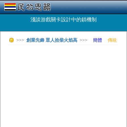
淺談游戲關卡設計中的鎖機制
>>>
創業先鋒 眾人拾柴火焰高
>>>
簡體
傳統