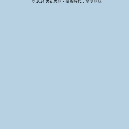
© 2024 民初思韻 - 傳奇時代，簡明韻味