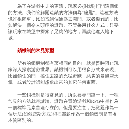
為了在游戲中走的更遠，玩家必須找到打開這個鎖
的方法。我們管解開這鎖的方法稱為"鑰匙"。這種方法
也許很簡單，比如找到個鑰匙去開門。或者復雜的，比
如解決一個令人頭疼的謎題。不管采用什么方式，只要
讓玩家在城堡中探索了足夠的地方，再讓他進入地下
城。
鎖機制的常見類型
所有的鎖機制都有著相同的目的，就是暫時阻止玩
家深入探索游戲世界。鎖機制可以用很多形式來表現。
比如鎖住的門，擋住去路的兇猛野獸，惡劣的暴風雪天
氣，或者設計師能想象出來的其它任何東西。
一些鎖機制是很常見的，所以要專門說一下。一種
常見的方法就是謎題。謎題在冒險游戲和RPG中是作為
一個標準元素普遍存在的。但是要注意，把謎題作為一
個玩法(如俄羅斯方塊)和把謎題作為一個鎖機制是有著
本質區別的。