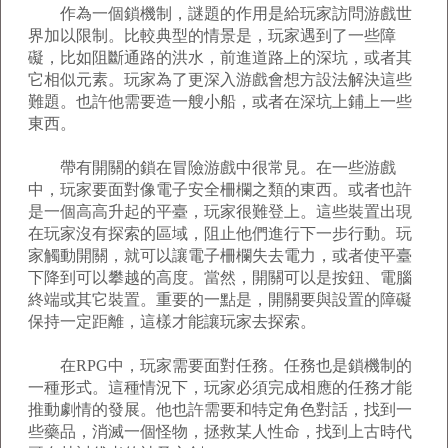
作為一個鎖機制，謎題的作用是給玩家訪問游戲世
界加以限制。比較典型的情景是，玩家遇到了一些障
礙，比如阻斷通路的洪水，前進道路上的深坑，或者其
它相似元素。玩家為了更深入游戲會想方設法解決這些
難題。也許他需要造一艘小船，或者在深坑上鋪上一些
東西。
帶有開關的鎖在冒險游戲中很常見。在一些游戲
中，玩家要面對像電子安全柵欄之類的東西。或者也許
是一個高高升起的平臺，玩家很難登上。這些裝置出現
在玩家沒有探索的區域，阻止他們進行下一步行動。玩
家觸動開關，就可以讓電子柵欄失去電力，或者使平臺
下降到可以攀越的高度。當然，開關可以是按鈕、電腦
終端或其它裝置。重要的一點是，開關要與設置的障礙
保持一定距離，這樣才能讓玩家去探索。
在RPG中，玩家需要面對任務。任務也是鎖機制的
一種形式。這種情況下，玩家必須完成相應的任務才能
推動劇情的發展。他也許需要和特定角色對話，找到一
些藥品，消滅一個怪物，拯救某人性命，找到上古時代