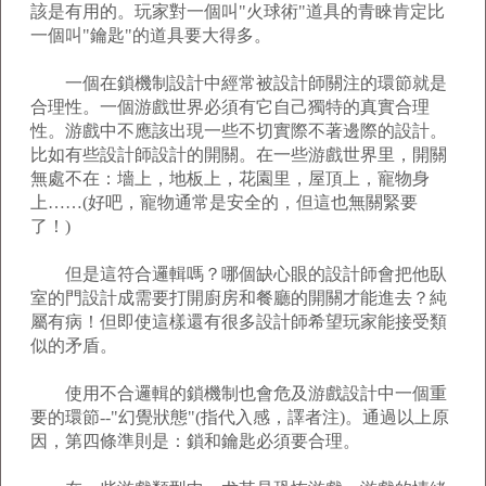
該是有用的。玩家對一個叫"火球術"道具的青睞肯定比
一個叫"鑰匙"的道具要大得多。
一個在鎖機制設計中經常被設計師關注的環節就是
合理性。一個游戲世界必須有它自己獨特的真實合理
性。游戲中不應該出現一些不切實際不著邊際的設計。
比如有些設計師設計的開關。在一些游戲世界里，開關
無處不在：墻上，地板上，花園里，屋頂上，寵物身
上……(好吧，寵物通常是安全的，但這也無關緊要
了！)
但是這符合邏輯嗎？哪個缺心眼的設計師會把他臥
室的門設計成需要打開廚房和餐廳的開關才能進去？純
屬有病！但即使這樣還有很多設計師希望玩家能接受類
似的矛盾。
使用不合邏輯的鎖機制也會危及游戲設計中一個重
要的環節--"幻覺狀態"(指代入感，譯者注)。通過以上原
因，第四條準則是：鎖和鑰匙必須要合理。