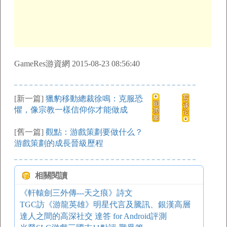
GameRes游資網 2015-08-23 08:56:40
[新一篇]
獵豹移動總裁徐鳴：克服恐
懼，像宗教一樣信仰你才能做成
[舊一篇]
觀點：游戲策劃要做什么？
游戲策劃的成長晉級歷程
相關閱讀
《軒轅劍三外傳---天之痕》詩文
TGC訪《游龍英雄》明星代言及騰訊、銀漢高層
達人之間的高深社交 達答 for Android評測