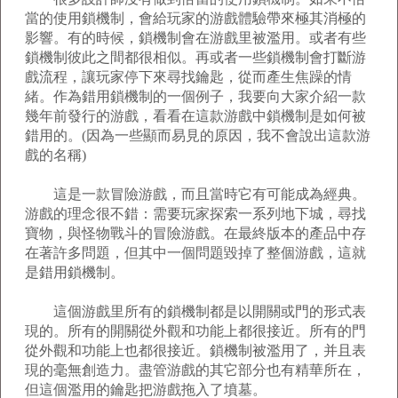
當的使用鎖機制，會給玩家的游戲體驗帶來極其消極的
影響。有的時候，鎖機制會在游戲里被濫用。或者有些
鎖機制彼此之間都很相似。再或者一些鎖機制會打斷游
戲流程，讓玩家停下來尋找鑰匙，從而產生焦躁的情
緒。作為錯用鎖機制的一個例子，我要向大家介紹一款
幾年前發行的游戲，看看在這款游戲中鎖機制是如何被
錯用的。(因為一些顯而易見的原因，我不會說出這款游
戲的名稱)
這是一款冒險游戲，而且當時它有可能成為經典。
游戲的理念很不錯：需要玩家探索一系列地下城，尋找
寶物，與怪物戰斗的冒險游戲。在最終版本的產品中存
在著許多問題，但其中一個問題毀掉了整個游戲，這就
是錯用鎖機制。
這個游戲里所有的鎖機制都是以開關或門的形式表
現的。所有的開關從外觀和功能上都很接近。所有的門
從外觀和功能上也都很接近。鎖機制被濫用了，并且表
現的毫無創造力。盡管游戲的其它部分也有精華所在，
但這個濫用的鑰匙把游戲拖入了墳墓。