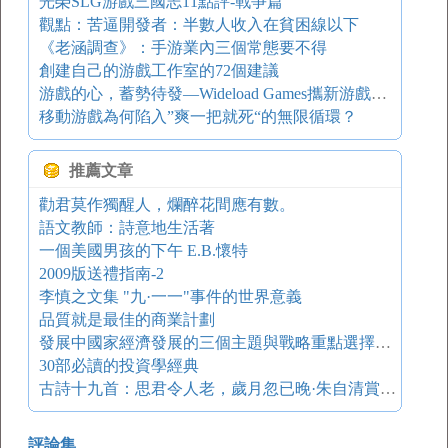
光榮SLG游戲三國志11點評-戰爭篇
觀點：苦逼開發者：半數人收入在貧困線以下
《老涵調查》：手游業內三個常態要不得
創建自己的游戲工作室的72個建議
游戲的心，蓄勢待發—Wideload Games攜新游戲《僵尸斯塔布斯》卷土重來
移動游戲為何陷入”爽一把就死“的無限循環？
推薦文章
勸君莫作獨醒人，爛醉花間應有數。
語文教師：詩意地生活著
一個美國男孩的下午 E.B.懷特
2009版送禮指南-2
李慎之文集 "九·一一"事件的世界意義
品質就是最佳的商業計劃
發展中國家經濟發展的三個主題與戰略重點選擇——兼論中國西部大開發戰略
30部必讀的投資學經典
古詩十九首：思君令人老，歲月忽已晚·朱自清賞析 鳳凰詩刊
評論集