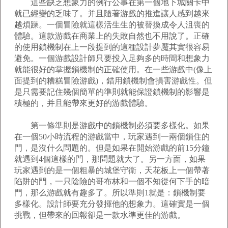
這些缺乏想象力的例行公事在第一個地下城關卡中
就已經變的乏味了。并且隨著游戲的推進讓人感到越來
越煩躁。一個冒險就這樣活生生的被替換成令人沮喪的
體驗。這款游戲在商業上的失敗自然也不用說了。正確
的使用鎖機制在上一段提到的這種設計夢魘其實很容易
避免。一個游戲設計師只要投入足夠多的時間和想象力
就能很好的掌握鎖機制的正確使用。在一些游戲中(像上
面提到的糟糕冒險游戲)，錯用鎖機制會損害游戲性。但
是只需要記住幾個簡單的準則就能保證鎖機制的影響是
積極的，并且能帶來更好的游戲體驗。
第一條準則是游戲中的鎖機制必須要多樣化。如果
在一個50小時流程的游戲當中，玩家遇到一兩個鎖住的
門，是沒什么問題的。但是如果在開始游戲的前15分鐘
就遇到4個這樣的門，那問題就大了。另一方面，如果
玩家遇到的是一個粗暴的城堡守衛，天花板上一個帶著
陷阱的門，一只陰險的哥布林和一個不知從何下手的暗
門，那么游戲就有趣多了。所以準則1就是：鎖機制要
多樣化。設計師要充分發揮他的想象力。這確實是一個
挑戰，但帶來的回報卻是一款水準更佳的游戲。