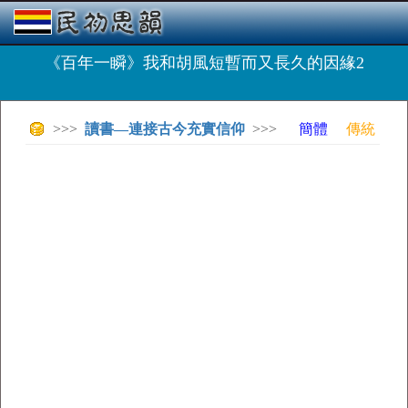
《百年一瞬》我和胡風短暫而又長久的因緣2
>>>
讀書—連接古今充實信仰
>>>
簡體
傳統