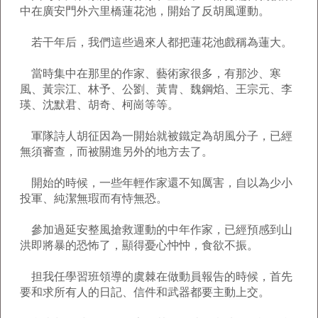
中在廣安門外六里橋蓮花池，開始了反胡風運動。
若干年后，我們這些過來人都把蓮花池戲稱為蓮大。
當時集中在那里的作家、藝術家很多，有那沙、寒
風、黃宗江、林予、公劉、黃胄、魏鋼焰、王宗元、李
瑛、沈默君、胡奇、柯崗等等。
軍隊詩人胡征因為一開始就被鐵定為胡風分子，已經
無須審查，而被關進另外的地方去了。
開始的時候，一些年輕作家還不知厲害，自以為少小
投軍、純潔無瑕而有恃無恐。
參加過延安整風搶救運動的中年作家，已經預感到山
洪即將暴的恐怖了，顯得憂心忡忡，食欲不振。
担我任學習班領導的虞棘在做動員報告的時候，首先
要和求所有人的日記、信件和武器都要主動上交。