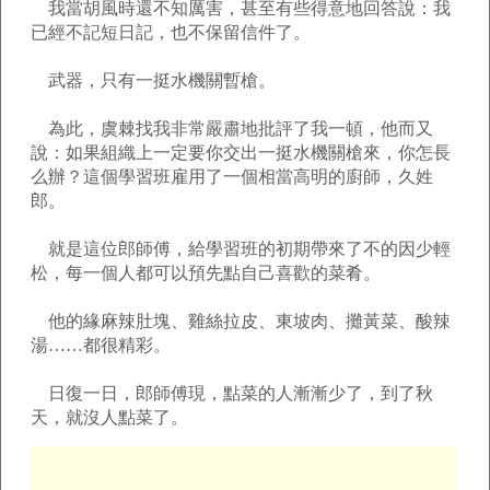
我當胡風時還不知厲害，甚至有些得意地回答說：我
已經不記短日記，也不保留信件了。
武器，只有一挺水機關暫槍。
為此，虞棘找我非常嚴肅地批評了我一頓，他而又
說：如果組織上一定要你交出一挺水機關槍來，你怎長
么辦？這個學習班雇用了一個相當高明的廚師，久姓
郎。
就是這位郎師傅，給學習班的初期帶來了不的因少輕
松，每一個人都可以預先點自己喜歡的菜肴。
他的緣麻辣肚塊、雞絲拉皮、東坡肉、攤黃菜、酸辣
湯……都很精彩。
日復一日，郎師傅現，點菜的人漸漸少了，到了秋
天，就沒人點菜了。