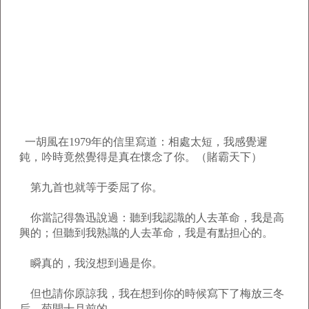
一胡風在1979年的信里寫道：相處太短，我感覺遲
鈍，吟時竟然覺得是真在懷念了你。（賭霸天下）
第九首也就等于委屈了你。
你當記得魯迅說過：聽到我認識的人去革命，我是高
興的；但聽到我熟識的人去革命，我是有點担心的。
瞬真的，我沒想到過是你。
但也請你原諒我，我在想到你的時候寫下了梅放三冬
后，菊開十月前的。