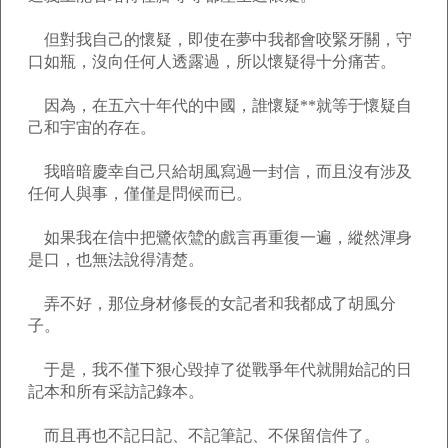
但對我自己的懷疑，即使在夢中我都會咬緊牙關，守
口如瓶，沒向任何人透露過，所以懷疑得十分痛苦。
因為，在五六十年代的中國，誰懷疑**就等于懷疑自
己和宇宙的存在。
我暗暗慶幸自己只給胡風寫過一封信，而且沒有涉及
任何人與事，僅僅是問候而已。
如果我在信中把鷺依鷥的戲言再重復一遍，縱然渾身
是口，也無法說得清楚。
弄不好，那位身材修長的女記者和我都成了胡風分
子。
于是，我不僅下狠心毀掉了從戰爭年代就開始記的日
記本和所有采訪記錄本。
而且再也不記日記、不記筆記、不保留信件了。