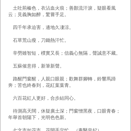
土吐荊榛色，衣沾血火痕；善顏流汗淚，疑眼看風
云；見義胸如醉，驚嘗手足。
四千年承迫害，邊地久凄涼。
石草荒山瘦，刀鋤熱汗忙。
辛勞雖智短，樸實又長；信義心無隔，聲誠意不藏。
五蘇催意得，新筆新聲。
路醒門窗醒，人親口眼親；歡舞群腳轉，鈴響馬蹄
奔；苦也終春到，花紅葉葉青。
六百花紅人更好，合步結同心。
待測高天闊，休疑廣土深；門窗憎黑夜，口眼青春；
年舉首朝陽下，光明色色新。
七文市如花市，花開手定忙。（毒醫皇妃）