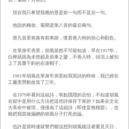
現在我只希望我應的景是前一句而不是后一句。
他說的梅放、菊開是第八首的最后兩句。
第九首里有路有前車跡，懷君善入時的担心和勸告。
在單身牢房里，胡風當然不可能知道，早在1957年，
白樺就因為未曾顧及前車之鑒，不善入時，頭頂上被扣
上了其重千鈞的右派帽子。
1961年胡風在單身牢房里給我寫詩的時候，我已經在
工廠里勞動改造了三年。
在1979年看到這組詩，有點隱隱的后怕，不知道胡風
在獄中是用什么方法把這些詩保存下來的？如果在文化
大革命中被現，僅僅為了這組詩（即使是無標題），也
能把我當做漏網的胡風分子打死勿論。
也許是當時連獄警們都沒想到胡風能活著重見天日，