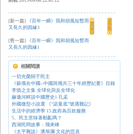
網載 2015-09-08 22:41:12
[新一篇]
《百年一瞬》我和胡風短暫而
又長久的因緣3
[舊一篇]
《百年一瞬》我和胡風短暫而
又長久的因緣1
相關閱讀
一切光榮歸于民主
《蘇俄在中國--中國與俄共三十年經歷紀要》目錄
李慎之文集 全球化與反全球化
赫遜河畔談中國歷史1 孔孟
外國微型小說選 《“諾曼底”號遇難記》
生活中的經濟學 15.政府為百姓服務
5、民主意味著動亂嗎？
西湖民間故事：飛來峰
《太平雜說》潘旭瀾 文化的悲哀