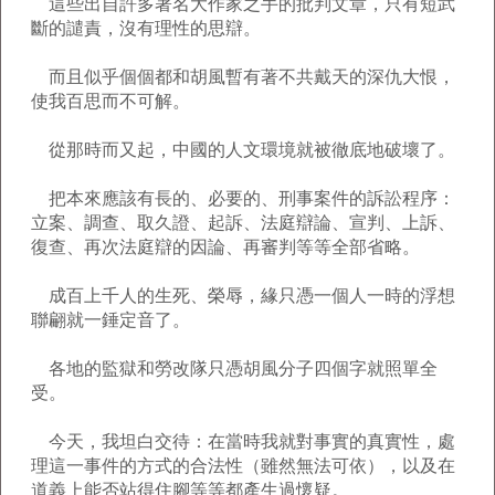
這些出自許多著名大作家之手的批判文章，只有短武
斷的譴責，沒有理性的思辯。
而且似乎個個都和胡風暫有著不共戴天的深仇大恨，
使我百思而不可解。
從那時而又起，中國的人文環境就被徹底地破壞了。
把本來應該有長的、必要的、刑事案件的訴訟程序：
立案、調查、取久證、起訴、法庭辯論、宣判、上訴、
復查、再次法庭辯的因論、再審判等等全部省略。
成百上千人的生死、榮辱，緣只憑一個人一時的浮想
聯翩就一錘定音了。
各地的監獄和勞改隊只憑胡風分子四個字就照單全
受。
今天，我坦白交待：在當時我就對事實的真實性，處
理這一事件的方式的合法性（雖然無法可依），以及在
道義上能否站得住腳等等都產生過懷疑。