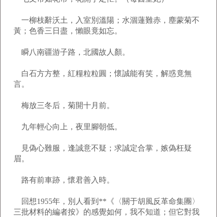
一柳枝辭沃土，入室別溫陽；水涸蓮難赤，塵蒙菊不
黃；色香三日盡，懶眼竟如忘。
瞬八南疆游子路，北國故人顏。
白石方方整，紅糧粒粒圓；懷誠能有笑，解惑竟無
言。
梅放三冬后，菊開十月前。
九年輕心向上，夜里腳朝低。
見偽心難服，逢誠意不疑；求誠定合掌，嫉偽枉疑
眉。
路有前車跡，懷君善入時。
回想1955年，別人看到**《〈關于胡風反革命集團〉
三批材料的編者按》的感覺如何，我不知道；但它對我