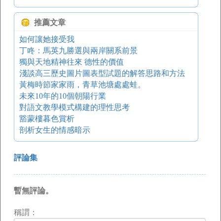
推薦文章
如何讓她接受我
丁咚：馬英九勝選與兩岸關系前景
獨與天地精神往來 德性的價值
淺談高三歷史圖片圖表型試題的解答思路和方法
黃梅時節家家雨，青草池塘處處蛙。
未來10年的10個朝陽行業
對語文教學模式構建的理性思考
豁蒙樓暮色賞析
剖析女生的情感暗示
評論集
暫無評論。
稱謂：