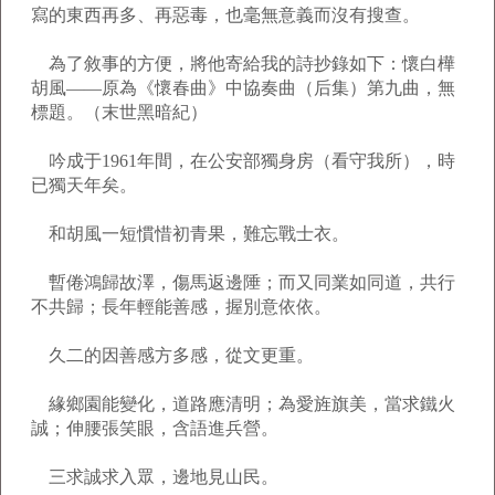
寫的東西再多、再惡毒，也毫無意義而沒有搜查。
為了敘事的方便，將他寄給我的詩抄錄如下：懷白樺
胡風——原為《懷春曲》中協奏曲（后集）第九曲，無
標題。（末世黑暗紀）
吟成于1961年間，在公安部獨身房（看守我所），時
已獨天年矣。
和胡風一短慣惜初青果，難忘戰士衣。
暫倦鴻歸故澤，傷馬返邊陲；而又同業如同道，共行
不共歸；長年輕能善感，握別意依依。
久二的因善感方多感，從文更重。
緣鄉園能變化，道路應清明；為愛旌旗美，當求鐵火
誠；伸腰張笑眼，含語進兵營。
三求誠求入眾，邊地見山民。