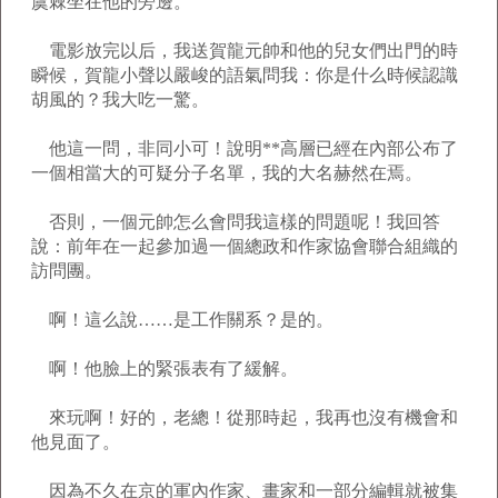
虞棘坐在他的旁邊。
電影放完以后，我送賀龍元帥和他的兒女們出門的時
瞬候，賀龍小聲以嚴峻的語氣問我：你是什么時候認識
胡風的？我大吃一驚。
他這一問，非同小可！說明**高層已經在內部公布了
一個相當大的可疑分子名單，我的大名赫然在焉。
否則，一個元帥怎么會問我這樣的問題呢！我回答
說：前年在一起參加過一個總政和作家協會聯合組織的
訪問團。
啊！這么說……是工作關系？是的。
啊！他臉上的緊張表有了緩解。
來玩啊！好的，老總！從那時起，我再也沒有機會和
他見面了。
因為不久在京的軍內作家、畫家和一部分編輯就被集