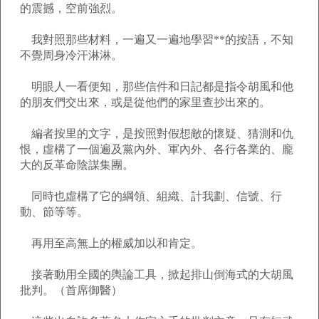
的震撼，空前強烈。
我對照那些材料，一遍又一遍地學習**的按語，不知
不覺周身冷汗淋淋。
明眼人一看便知，那些信件和日記都是指令胡風和他
的朋友們交出來，或是從他們的家里查抄出來的。
編者按里的文字，是按照對假想敵的懷疑、猜測和仇
恨，虛構了一個遍及黨內外、軍內外、各行各業的、龐
大的反革命陰謀集團。
同時也虛構了它的綱領、組織、計我劃、信號、行
動、節等等。
再用至高無上的權威加以和肯定。
接著動用全國的輿論工具，掀起排山倒海式的大胡風
批判。（首席御醫）