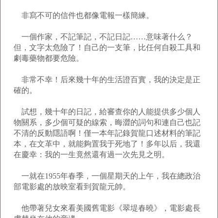
非寫不可的信件也都像電報一樣簡練。
一個作家，不記筆記，不記日記……意味著什么？
但，文字太危險了！自己的一支筆，比任何自殺工具和
劇毒藥物都要危險。
非常不幸！后來幾十年的生活證百實，我的決定是正
確的。
試想，幾十年的日記，給審查你的人能提供多少個人
物關系，多少個可疑的線索，晦澀的詞句和連自己也記
不清的反動隱語啊！僅一本年記錄賀龍口述材料的筆記
本，在文革中，就能夠置我于死地了！多年以后，我還
在慶幸：我的一生竟然還有過一次先見之明。
一就在1955年春季，一個星期天的上午，我在總政治
部電影處的放映室看到賀龍元帥。
他帶著兒女來看美國舊電影《翠堤春曉》，電影處長