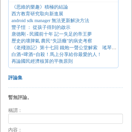
《思維的樂趣》積極的結論
西方教育研究取向新進展
android sdk manager 無法更新解決方法
豐子愷 ： 從孩子得到的啟示
唐德剛 - 民國前十年 記一失足的帝王夢
歷史的壞脾氣 農民“失語癥”的病史考察
《老殘游記》第十七回 鐵炮一聲公堂解索 瑤琴三迭旅舍銜環
白酒+啤酒=自殺！馬上分享給你最愛的人！
再論國民經濟核算的平衡原則
評論集
暫無評論。
稱謂：
内容：