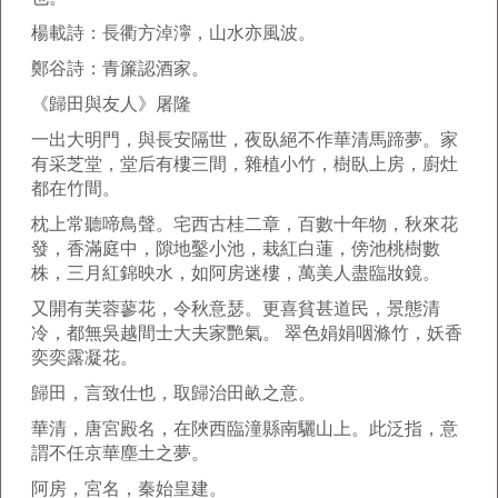
楊載詩：長衢方淖濘，山水亦風波。
鄭谷詩：青簾認酒家。
《歸田與友人》屠隆
一出大明門，與長安隔世，夜臥絕不作華清馬蹄夢。家
有采芝堂，堂后有樓三間，雜植小竹，樹臥上房，廚灶
都在竹間。
枕上常聽啼鳥聲。宅西古桂二章，百數十年物，秋來花
發，香滿庭中，隙地鑿小池，栽紅白蓮，傍池桃樹數
株，三月紅錦映水，如阿房迷樓，萬美人盡臨妝鏡。
又開有芙蓉蓼花，令秋意瑟。更喜貧甚道民，景態清
冷，都無吳越間士大夫家艷氣。 翠色娟娟咽滌竹，妖香
奕奕露凝花。
歸田，言致仕也，取歸治田畝之意。
華清，唐宮殿名，在陜西臨潼縣南驪山上。此泛指，意
謂不任京華塵土之夢。
阿房，宮名，秦始皇建。