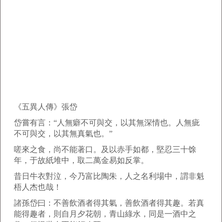
《五異人傳》張岱
岱嘗有言：“人無癖不可與交，以其無深情也。人無疵
不可與交，以其無真氣也。”
嗟來之食，尚不能著口。及以赤手如都，堅忍三十馀
年，于故紙堆中，取二萬金易如反掌。
昔日牛衣對泣，今乃富比陶朱，人之名利場中，謂非魁
梧人杰也哉！
諸孫岱曰：不善飲酒者得其氣，善飲酒者得其趣。若真
能得趣者，則自月夕花朝，青山綠水，同是一酒中之