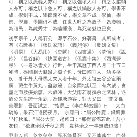
可，稱之以愚蠢人亦可；稱之以強項人可，稱之以柔弱
人亦可；稱之以卞急人可，稱之以懶散人亦可。學書不
成，學劍不成，學節義不成，學文章不成，學仙、學
佛、學農、學圃俱不成。任世人呼之為敗子，為廢物，
為頑民，為鈍秀才，為瞌睡漢，為死老魅也已矣。
初字宗子，人稱石公，即字石公。好著書，其所成者，
有《石匱書》《張氏家譜》《義烈傳》《瑯嬛文集》
《明易》《大易用》《史闕》《四書遇》《夢憶》《說
鈴》《昌谷解》《快園道古》《傒囊十集》《西湖夢
尋》《一卷冰雪文》行世。生于萬歷丁酉八月二十五日
卯時，魯國相大滌翁之樹子也，母曰陶宜人。幼多痰
疾，養于外大母馬太夫人者十年。外太祖云谷公宦兩
廣，藏生牛黃丸，盈數簏，自余囡地以至十有六歲，食
盡之而厥疾始廖。六歲時，大父雨若翁攜余之武林，遇
眉公先生跨一角鹿，為錢塘游客，對大父曰：“聞文孫
善屬對，吾面試之。”指屏上《李白騎鯨圖》曰：“太白
騎鯨，采石江邊撈夜月。”余應曰：“眉公跨鹿，錢塘縣
里打秋風。”眉公大笑，起躍曰：“那得靈雋若此！吾小
友也。”欲進余以千秋之業，豈料余之一事無成也哉！
甲申以后，悠悠忽忽，既不能覓死，又不能聊生，白發