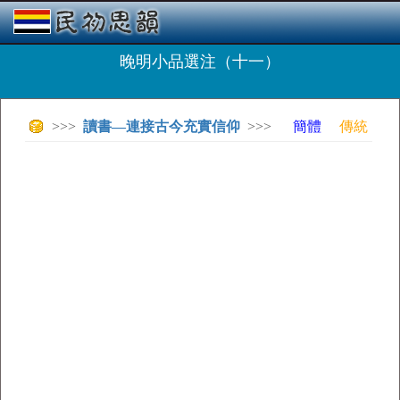
晚明小品選注（十一）
>>>
讀書—連接古今充實信仰
>>>
簡體
傳統