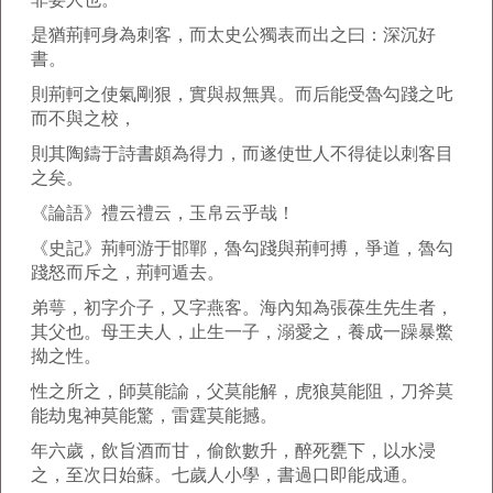
是猶荊軻身為刺客，而太史公獨表而出之曰：深沉好
書。
則荊軻之使氣剛狠，實與叔無異。而后能受魯勾踐之𠮟
而不與之校，
則其陶鑄于詩書頗為得力，而遂使世人不得徒以刺客目
之矣。
《論語》禮云禮云，玉帛云乎哉！
《史記》荊軻游于邯鄲，魯勾踐與荊軻搏，爭道，魯勾
踐怒而斥之，荊軻遁去。
弟萼，初字介子，又字燕客。海內知為張葆生先生者，
其父也。母王夫人，止生一子，溺愛之，養成一躁暴鱉
拗之性。
性之所之，師莫能諭，父莫能解，虎狼莫能阻，刀斧莫
能劫鬼神莫能驚，雷霆莫能撼。
年六歲，飲旨酒而甘，偷飲數升，醉死甕下，以水浸
之，至次日始蘇。七歲人小學，書過口即能成通。