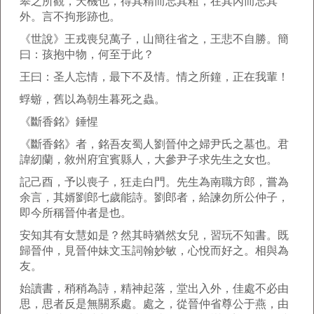
皋之所觀，天機也，得其精而忘其粗，在其內而忘其
外。言不拘形跡也。
《世說》王戎喪兒萬子，山簡往省之，王悲不自勝。簡
曰：孩抱中物，何至于此？
王曰：圣人忘情，最下不及情。情之所鐘，正在我輩！
蜉蝣，舊以為朝生暮死之蟲。
《斷香銘》錘惺
《斷香銘》者，銘吾友蜀人劉晉仲之婦尹氏之墓也。君
諱紉蘭，敘州府宜賓縣人，大參尹子求先生之女也。
記己酉，予以喪子，狂走白門。先生為南職方郎，嘗為
余言，其婿劉郎七歲能詩。劉郎者，給諫勿所公仲子，
即今所稱晉仲者是也。
安知其有女慧如是？然其時猶然女兒，習玩不知書。既
歸晉仲，見晉仲妹文玉詞翰妙敏，心悅而好之。相與為
友。
始讀書，稍稍為詩，精神起落，堂出入外，佳處不必由
思，思者反是無關系處。處之，從晉仲省尊公于燕，由