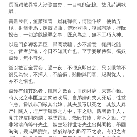
長而穎敏異常人涉覽書史，一目輒能記憶。故凡詩詞歌
賦，
書畫琴棋，笙簫弦管，蹴鞠彈棋，博陸斗牌，使槍弄
棍，射箭走馬，撾鼓唱曲，傅粉登場，說書諧謔，撥阮
投壺，一切游戲撮弄之事，匠意為之，無不工巧入神。
以是門多狎客弄臣、幫閑蔑騙，少不當意，輒訶叱隨
之。昔者所進，今日不知其亡也。至于妾媵侍御、徯奴
臧獲，無不皆然。
嘗以數百金買妾，過一夜，不愜意即出之。只以眼前不
復見為快，不擇人，不論價，雖贈與門客、賜與從人，
亦不之惜也。
臧獲有觸其怒者，輒鞭之數百，血肉淋漓，未嘗心動。
時人比之李匡遠之肉鼓吹焉。自弟婦商夫人死后，性益
卞急。嘗以非刑毆其出婢，其夫服毒以死之，其族人昇
尸排闥入，埋尸于廳事之方中，不之動。觀者數千人，
見其婢皮開肉爛，喊聲雷動，幾毀其廬，亦不之動。使
非婦翁商等軒先生、姻했婭祁世培先生出與調帖，舉國
洶洶，幾成民變矣。然猶躁暴如昨卒不之改。有犯之者