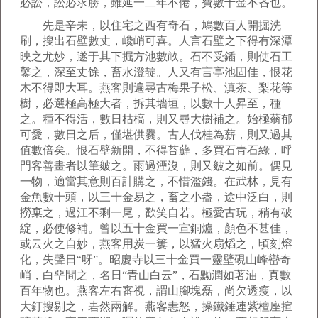
必訟，訟必求勝，雖延一二年不倦，費數千金不吝也。
先是辛未，以住宅之西有奇石，鳩數百人開掘洗
刷，搜出石壁數丈，巉峭可喜。人言石壁之下得有深潭
映之尤妙，遂于其下掘方池數畝。石不受鍤，則使石工
鑿之，深至丈馀，畜水澄靛。人又有言亭池固佳，恨花
木不得即大耳。燕客則遍尋古梅果子松、滇茶、梨花等
樹，必選極高極大者，拆其墻垣，以數十人昇至，種
之。種不得活，數日枯槁，則又尋大樹補之。始極蓊郁
可愛，數日之后，僅堪供爨。古人伐桂為薪，則又過其
值數倍矣。恨石壁新開，不得苔蘚，多買石青石綠，呼
門客善畫者以筆皴之。雨過湮沒，則又皴之如前。偶見
一物，適當其意則百計購之，不惜濫錢。在武林，見有
金魚數十頭，以三十金易之，畜之小盎，途中泛白，則
撈棄之，過江不剩一尾，歡笑自若。極愛古玩，稍有破
綻，必使修補。曾以五十金買一宣銅爐，顏色不甚佳，
或云火之自妙，燕客用炭一簍，以猛火扇熖之，頃刻熔
化，失聲日“呀”。昭慶寺以三十金買一靈壁硯山峰巒奇
峭，白堊間之，名日“青山白云”，石黝潤如著油，真數
百年物也。燕客左右審視，謂山腳塊磊，尚欠透瘦，以
大釘搜剔之，砉然兩解。燕客恚怒，操鐵錘連紫檀座揎