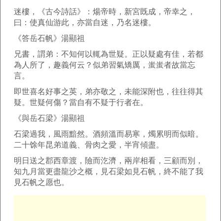
迷樓，《古今詩話》：煬帝時，新宮既成，帝幸之，
曰：使真仙游此，亦當自迷，乃名迷樓。
《答岳石帆》湯顯祖
兄書，謂弟：不知何以輒為世疑。正以疑處有佳，若都
為人所了，趣義何云？似弟習氣矯厲，蚩蚩者故當忘
言。
即世喜名好事之英，弟亦敬之，未能深附也，往往得其
疑。世疑何傷？當自有不疑于行者在。
《與岳石梁》湯顯祖
石梁過我，風雨黯然。酒頻溫而易寒，燭累明而似暗。
二十馀年昆弟道義、骨肉之愛，半宵傾盡。
明日送之郡西章渡，險而汔濟，兩岸相看，三顧而別，
知九月當更盡龍沙之概，見石梁如見石帆，終不能了我
見石帆之愿也。