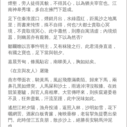
煙壑，旁人徒得其貌，不得其心，以為猶夫宰官也。江
南神皋秀壤，多自左掖門下題成。
足下住秦淮渡口，煙銷月出，水綠霞紅，距風沙之地萬
里；而書來忳憏，殊不自得，何也?大都士貴取心冥
境，不貴取境冥心。此中蕭然，則塵自寓清虛；內境煩
囂，則幽居亦有龐雜。足下以為然否?
鄒爾瞻以言事忤明主，又有秣陵之行。此君清身直道，
有國之寶也，足下當與朝夕。
嘉晨芳甸，條風駘宕，南睇美人，胸如結矣。
《在京與友人》屠隆
燕市帶面衣，騎黃馬，風起飛塵滿衢陌。歸來下馬，兩
鼻孔黑如煙突。人馬屎和沙土，雨過淖濘沒鞍膝。在姓
競策蹇驢，與官人肩相摩。大官傳呼來，則疾竄避委巷
不及，狂奔盡氣，汗流至踵，此中況味如此。
遙想江村夕陽，漁舟投浦，返照入林，沙明如雪，花下
曬網罟。酒家白板青簾，掩映垂柳，老翁挈魚提甕出柴
門。此時偕三五良朋，散步沙上，絕勝長安騎馬沖泥
也。