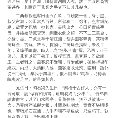
碎若粉，棄于西湖，囑侍童勿向人說。故二西叔所畜古
董甚多，其斷送于燕客之手者不知其凡幾也。
二酉叔授燕客田產五百畝，白鏹數千金，緣手盡。
叔父宦游，公田當八百畝，所儲租二十馀年。燕客縛紀
綱，欲置之死地，抄其家，盡喀出之，公田斥賣緣手
盡。并嬸娘所藏寶玩、綢緞衣飾之類，不下二三萬金，
亦緣手盡。二叔父卒于清江浦，岱與燕客奔喪，其積俸
萬馀金，古玩、幣帛、貨物可二萬馀金攜歸，未及半
年，又緣手輒盡。時人比之“魚弘四盡”焉。乙西，江干
師起。燕客以策干魯王，擬授官職。燕客釋，即欲腰
玉。主者難之，燕客怒不受職，尋附戚畹，破格得掛印
總戎。丙成，大清師入越，燕客遂以死殉。臨刑，語仆
從曰“我死，棄我于錢塘江，恨不能裹尸馬革，乃得裹
鴟夷皮足矣。后果如其言。
兄岱日：陶石梁先生日：“秦檜千古奸人，亦有一
言可取，謂“做官如讀書，速則易終而少味＇。”吾弟自
讀書做官，以至山水園亭，骨董伎藝，無不以欲速一
念，乃受鹵莽滅裂之報，其間趣味削然，實實不堪咀嚼
也。譬猶米石宣爐，入手即壞不期速成，只速朽耳。孰
意吾弟之智，乃出秦檜下哉！