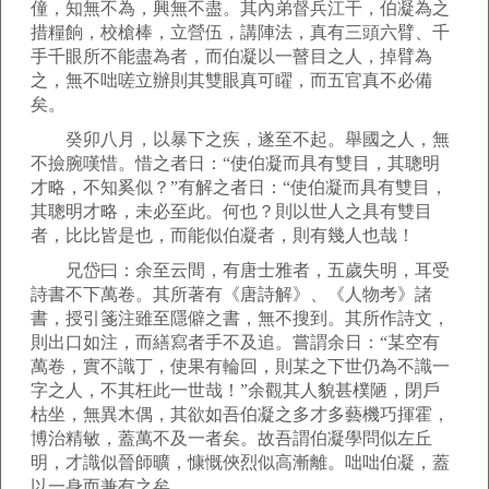
僮，知無不為，興無不盡。其內弟督兵江干，伯凝為之
措糧餉，校槍棒，立營伍，講陣法，真有三頭六臂、千
手千眼所不能盡為者，而伯凝以一瞽目之人，掉臂為
之，無不咄嗟立辦則其雙眼真可矅，而五官真不必備
矣。
癸卯八月，以暴下之疾，遂至不起。舉國之人，無
不撿腕嘆惜。惜之者日：“使伯凝而具有雙目，其聰明
才略，不知奚似？”有解之者日：“使伯凝而具有雙目，
其聰明才略，未必至此。何也？則以世人之具有雙目
者，比比皆是也，而能似伯凝者，則有幾人也哉！
兄岱曰：余至云間，有唐士雅者，五歲失明，耳受
詩書不下萬卷。其所著有《唐詩解》、《人物考》諸
書，授引箋注雖至隱僻之書，無不搜到。其所作詩文，
則出口如注，而繕寫者手不及追。嘗謂余日：“某空有
萬卷，實不識丁，使果有輪回，則某之下世仍為不識一
字之人，不其枉此一世哉！”余觀其人貌甚樸陋，閉戶
枯坐，無異木偶，其欲如吾伯凝之多才多藝機巧揮霍，
博治精敏，蓋萬不及一者矣。故吾謂伯凝學問似左丘
明，才識似晉師曠，慷慨俠烈似高漸離。咄咄伯凝，蓋
以一身而兼有之矣。