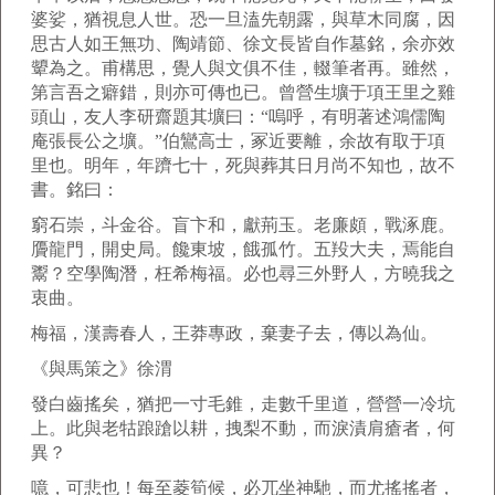
婆娑，猶視息人世。恐一旦溘先朝露，與草木同腐，因
思古人如王無功、陶靖節、徐文長皆自作墓銘，余亦效
顰為之。甫構思，覺人與文俱不佳，輟筆者再。雖然，
第言吾之癖錯，則亦可傳也已。曾營生壙于項王里之雞
頭山，友人李研齋題其壙曰：“嗚呼，有明著述鴻儒陶
庵張長公之壙。”伯鸞高士，冢近要離，余故有取于項
里也。明年，年躋七十，死與葬其日月尚不知也，故不
書。銘曰：
窮石崇，斗金谷。盲卞和，獻荊玉。老廉頗，戰涿鹿。
贗龍門，開史局。饞東坡，餓孤竹。五羖大夫，焉能自
鬻？空學陶潛，枉希梅福。必也尋三外野人，方曉我之
衷曲。
梅福，漢壽春人，王莽專政，棄妻子去，傳以為仙。
《與馬策之》徐渭
發白齒搖矣，猶把一寸毛錐，走數千里道，營營一冷坑
上。此與老牯踉蹌以耕，拽梨不動，而淚漬肩瘡者，何
異？
噫，可悲也！每至菱筍候，必兀坐神馳，而尤搖搖者，