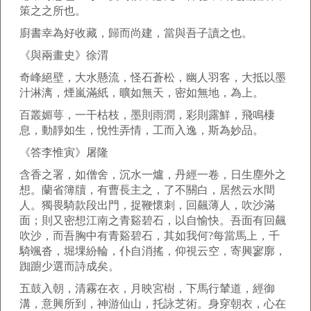
策之之所也。
廚書幸為好收藏，歸而尚建，當與吾子讀之也。
《與兩畫史》徐渭
奇峰絕壁，大水懸流，怪石蒼松，幽人羽客，大抵以墨
汁淋漓，煙嵐滿紙，曠如無天，密如無地，為上。
百叢媚萼，一干枯枝，墨則雨潤，彩則露鮮，飛鳴棲
息，動靜如生，悅性弄情，工而入逸，斯為妙品。
《答李惟寅》屠隆
含香之署，如僧舍，沉水一爐，丹經一卷，日生塵外之
想。蘭省簿牘，有曹長主之，了不關白，居然云水間
人。獨畏騎款段出門，捉鞭懷刺，回飆薄人，吹沙滿
面；則又密想江南之青谿碧石，以自愉快。吾面有回飆
吹沙，而吾胸中有青谿碧石，其如我何?每當馬上，千
騎颯沓，堀堁紛輪，仆自消搖，仰視云空，寄興寥廓，
踟躕少選而詩成矣。
五鼓入朝，清霧在衣，月映宮樹，下馬行輦道，經御
溝，意興所到，神游仙山，托詠芝術。身穿朝衣，心在