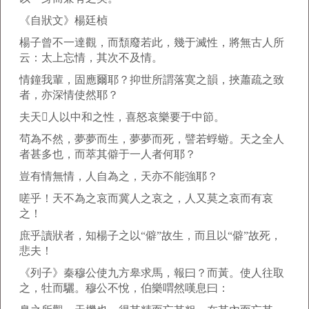
《自狀文》楊廷楨
楊子曾不一達觀，而頹廢若此，幾于滅性，將無古人所
云：太上忘情，其次不及情。
情鐘我輩，固應爾耶？抑世所謂落寞之韻，挾蕭疏之致
者，亦深情使然耶？
夫天𢌿人以中和之性，喜怒哀樂要于中節。
茍為不然，夢夢而生，夢夢而死，譬若蜉蝣。天之全人
者甚多也，而萃其僻于一人者何耶？
豈有情無情，人自為之，天亦不能強耶？
嗟乎！天不為之哀而冀人之哀之，人又莫之哀而有哀
之！
庶乎讀狀者，知楊子之以“僻”故生，而且以“僻”故死，
悲夫！
《列子》秦穆公使九方皋求馬，報曰？而黃。使人往取
之，牡而驪。穆公不悅，伯樂喟然嘆息曰：