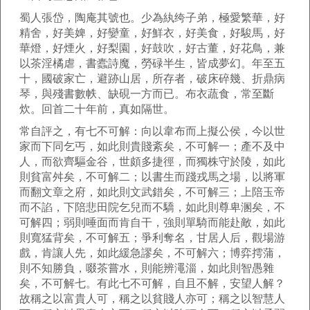
蜀人張岱，陶庵其號也。少為紈绔子弟，極愛繁華，好
精舍，好美婢，好孌童，好鮮衣，好美食，好駿馬，好
華燈，好煙火，好梨園，好鼓吹，好古董，好花鳥，兼
以茶淫橘虐，書蠹詩魔，勞碌半生，皆成夢幻。年至五
十，國破家亡，避跡山居，所存者，破床碎幾、折鼎病
琴，與殘書數帙、缺硯一方而已。布衣蔬食，常至斷
炊。回首二十年前，真如隔世。
常自評之，有七不可解：向以韋布而上擬公侯，今以世
家而下同乞丐，如此則貴賤紊矣，不可解一；產不及中
人，而欲齊驅金谷，世頗多捷徑，而獨株守於陵，如此
則貧富舛矣，不可解二；以書生而踐戎馬之場，以將軍
而翻文章之府，如此則文武錯矣，不可解三；上陪玉帝
而不諂，下陪悲田院乞兒而不驕，如此則尊卑溷矣，不
可解四；弱則唾面而肯自干，強則單騎而能赴敵，如此
則寬猛背矣，不可解五；爭利奪名，甘居人后，觀場游
戲，肯讓人先，如此緩急謬矣，不可解六；博弈摴蒲，
則不知勝負，啜茶嘗水，則能辨澠淄，如此則智愚雜
矣，不可解七。有此七不可解，自且不解，安望人解？
故稱之以富貴人可，稱之以貧賤人亦可；稱之以智慧人