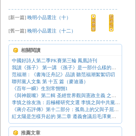
[新一篇]
晚明小品選注（十）
[舊一篇]
晚明小品選注（十二）
相關閱讀
中國好詩人第二季PK賽第三輪 鳳凰詩刊
我讀《孫子》 第一講 《孫子》是一部什么樣的書 《孫子》的經典化：一至七（2）
范福潮：《書海泛舟記》品讀 聽范福潮絮絮叨叨
聯邦黨人文集 第 十五 篇（麥迪遜）
《百年一瞬》生別常惻惻1
《與神親嘴》第二輯 圣經世界觀與憲政主義 之三：共產主義世界觀的崩潰
李慎之徐友漁：后極權研究文選 李慎之與中共黨內民主派
《蔣介石評傳》第十二部分：孤島上的父與子屈辱的對日和約
紅太陽是怎樣升起的 第二章 遵義會議后毛澤東的權力擴張和來自莫斯科的政策干預
推薦文章