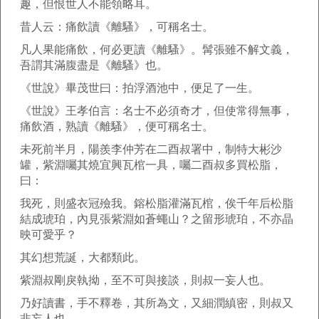
趣，但恨世人不能領略耳。
昔人云：痛飲讀《離騷》，可稱名士。
凡人果能痛飲，何必更讀《離騷》。髯張雖不解文義，
吾謂其滿腹盡是《離騷》也。
《世說》畢茂世曰：拍浮酒池中，便足了一生。
《世說》王孝伯言：名士不必須奇才，但使常得無事，
痛飲酒，熟讀《離騷》，便可稱名士。
未死前半月，陽羨李仲芳在二酉叔署中，制特大彬沙
罐，紫淵囑其燒宜興瓦棺一具，囑二酉叔多買松脂，
曰：
我死，則盛衣冠殮我。鎔松脂灌滿瓦棺，俟千年后松脂
結成琥珀，內見張紫淵如蒼蠅山？之留形琥珀，不亦晶
映可愛乎？
其幻想荒誕，大都類此。
紫淵叔剛戾執拗，至不可與接談，則叔一妄人也。
乃好讀書，手不釋卷，其所為文，又細潤縝密，則叔又
非妄人也。