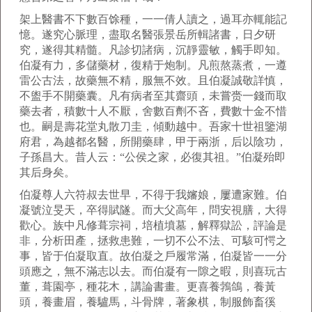
架上醫書不下數百馀種，一一倩人讀之，過耳亦輒能記
憶。遂究心脈理，盡取名醫張景岳所輯諸書，日夕研
究，遂得其精髓。凡診切諸病，沉靜靈敏，觸手即知。
伯凝有力，多儲藥材，復精于炮制。凡煎熬蒸煮，一遵
雷公古法，故藥無不精，服無不效。且伯凝誠敬詳慎，
不盥手不開藥囊。凡有病者至其齋頭，未嘗赍一錢而取
藥去者，積數十人不厭，舍數百劑不吝，費數十金不惜
也。嗣是壽花堂丸散刀圭，傾動越中。吾家十世祖鑒湖
府君，為越都名醫，所開藥肆，甲于兩浙，后以陰功，
子孫昌大。昔人云：“公侯之家，必復其祖。”伯凝殆即
其后身矣。
伯凝尊人六符叔去世早，不得于我嬸娘，屢遭家難。伯
凝號泣旻天，卒得賦隧。而大父高年，問安視膳，大得
歡心。族中凡修葺宗祠，培植墳墓，解釋獄訟，評論是
非，分析田產，拯救患難，一切不公不法、可駭可愕之
事，皆于伯凝取直。故伯凝之戶履常滿，伯凝皆一一分
頭應之，無不滿志以去。而伯凝有一隙之暇，則喜玩古
董，葺園亭，種花木，講論書畫。更喜養鵓鴿，養黃
頭，養畫眉，養驢馬，斗骨牌，著象棋，制服飾畜徯