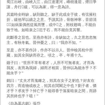
蜀江出峽，由峽入江，由江達運河，峰樹逢迎，煙日爭
讓，舟行緩，可以為家，得一意為詩。
其篇時全時缺，缺則聽之。缺于此或全于彼，有弦摧柱
折，緩他琴以續之之意。予讀其詩，骨散神寒，音節清
，如病葉偶然從風而墜，或中之，附枝翅鳴，不能自
致于地。如暗泉之厄于石，而不能自竟其響。
此斷香之旨也。至燕亦有詩，全缺如之，久之意忽忽無
主，有秋冬氣。晉仲憂之，曰：“我亦不知。”
至是，亦不甚作詩，作亦不以示人。晉仲檢其枕中所
藏，如其全與缺而存之。頃之，卒，年甫十九。
鐘子曰：“世所不常有者才，人所不可無者友。才而為
我友，友而為我婦，婦而才相當，晉仲以為能永乎？不
能永乎？”
銘曰：“丈夫才而鬼瞰之，矧其在女子之躬也？好友在
四方，而造物或收之，矧其在閨閣之中也？劉子者，憐
才乎？求友乎？悼亡乎？能尋香于落葉暗泉之間，而跡
其所終也乎？噫！”
《自為墓志銘》張岱