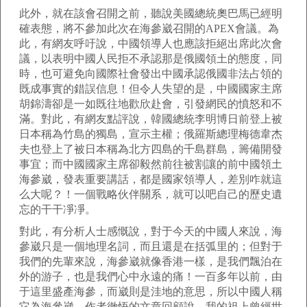
此外，就在該會召開之前，聽說美國總統奧巴馬已經明
確表態，將不參加此次在海參崴召開的APEX會議。為
此，有網友呼吁說，中國領導人也應該拒絕出席此次會
議，以表明中國人民拒不承認那是俄國領土的態度，同
時，也可避免向國際社會發出中國承認俄國非法占領的
既成事實的錯誤信息！但令人失望的是，中國國家主席
胡錦濤卻是一如既往地歡欣赴會，引發網民的憤怒和不
滿。對此，有網友點評說，韓國總統李明博日前登上被
日本稱為竹島的獨島，宣示主權；俄羅斯總理梅德韋杰
夫也登上了被日本稱為北方四島的千島群島，籌備開發
事宜；而中國國家主席卻毅然前往被割讓的前中國領土
海參崴，發表重要講話，都是國家領導人，差別咋就這
么大呢？！一個戰略伙伴關系，就可以吧自己的歷史遺
忘的干干凈凈。
對此，有分析人士感慨說，對于今天的中國人來說，海
參崴只是一個地理名詞，而且還是在括弧里的；但對于
我們的先輩來說，海參崴就像香港一樣，是我們飄泊在
外的游子，也是我們心中永遠的痛！一百多年以前，由
于這里盛產海參，而崴則是洼地的意思，所以中國人稱
它為海參崴。作者徹悟的文章回顧說，我的祖上曾經世