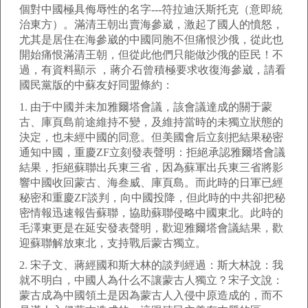
個對中國極具侮辱性的名字---符拉迪沃斯托克（意即統
治東方）。滿清王朝出賣海參崴，激起了國人的憤怒，
尤其是居住在海參崴的中國同胞不但痛恨沙俄，從此也
開始痛恨滿清王朝，但從此他們只能做沙俄的臣民！不
過，有資料顯示 ，蔣介石曾積極要求收復海參崴，請看
國民黨版的中蘇友好同盟條約：
1. 由于中國并未加雅爾塔會議，該會議達成的關于蒙
古、庫頁島前途維持不變，及維持當時的未獨立狀態的
決定，也未經中國的同意。但美國會后立刻把結果秘密
通知中國，重慶ZF立刻發表聲明：拒絕承認雅爾塔會議
結果，拒絕蘇聯出兵東三省，因為蘇軍出兵東三省將影
響中國收回蒙古、海叁威、庫頁島。而此時的日軍已經
秘密和重慶ZF談判，向中國投降，但此時的中共卻把秘
密情報迅速報告蘇聯，協助蘇聯侵略中國東北。此時的
毛澤東更是在延安發表聲明，歡迎雅爾塔會議結果，歡
迎蘇聯解放東北，支持戰后蒙古獨立。
2. 宋子文、蔣經國和斯大林的談判經過：斯大林說：我
就不明白，中國人為什么不讓蒙古人獨立？宋子文說：
蒙古成為中國領土是因為蒙古人入侵中原造成的，而不