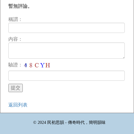
暫無評論。
稱謂：
内容：
驗證：
返回列表
© 2024 民初思韻 - 傳奇時代，簡明韻味