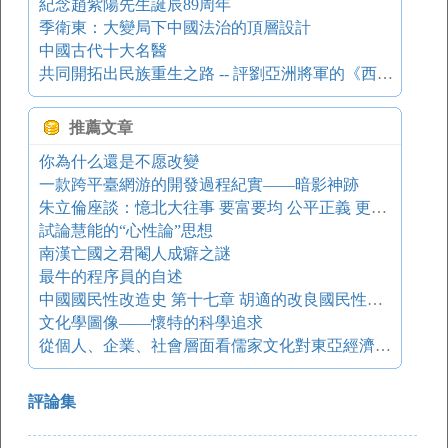
紀念趙紫陽先生誕辰89周年
季衛東：大變局下中國法治的頂層設計
中國古代十大名醫
共同開拓出民族重生之路 -- 評劉亞洲將軍的《西部論》
推薦文章
你為什么還是不愿改變
一款跨平臺網游的開發過程紀實——暗影神跡
朱立倫座談：憶北大往事 要富要均 公平正義 更優質的民主
試論慧能的“心性論”思想
南漢亡國之君閹人成癖之謎
最牛的程序員的自述
中國國民性改造史 第十七章 胡適的改良國民性思路
文化學圖像——懷特的科學追求
從個人、企業、社會層面看儒家文化對東亞經濟發展的影響
評論集