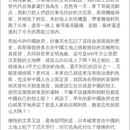
世代代在海參崴打漁為生，忽然有一天，來了哥薩克騎
兵，用刺刀把人們趕往事先挖好的大坑里，再用機槍掃
射，并燒毀了村莊。幸好祖上生性機靈，帶著幾個村民
跑了出來，盡管一路上 被哥薩克騷擾、追殺，最終還是
逃到了今天的黑龍江境內。
而如今的中國政府，好像完全忘記了這段血淚斑斑的歷
史，與那個曾經多次在中國土地上燒殺搶掠的北極熊勾
肩搭背，共同與世界文明為敵。這可是600平方公里肥
沃富饒的土地啊，就這么白白送人了嗎？與之相比，面
積僅為4.3平方公里的釣魚島，還不到它的百分之一，又
能算個啥呢？更何況，本來自己就從來沒有統治過釣魚
島，也沒有中國人在上面定居，就因為在明朝的某個時
候其曾向天朝進過貢，就硬說它自古就是中國的領土。
按照這個曾經進貢的邏輯，干嘛不說越南和朝鮮也都是
中國自己的領土呢？！再說了，早年的新中國政府也曾
白紙黑字地承認了那是人家的尖閣列島，難道忘性就那
么大嗎？！
徹悟的文章又說，毫無疑問的是，日本確實曾在中國的
土地上犯下了滔天罪行，但它也為此付出了慘痛的代