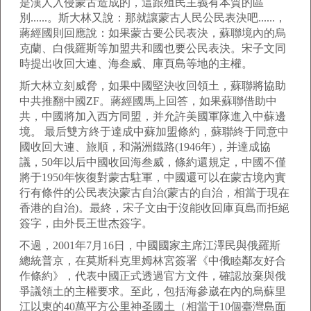
是漢人入侵蒙古造成的，這跟殖民主義有本質的區
別......。斯大林又說：那就讓蒙古人民公民表決吧......，
蔣經國則回應說：如果蒙古要公民表決，蘇聯境內的烏
克蘭、白俄羅斯等加盟共和國也要公民表決。宋子文同
時提出收回大連、海叁威、庫頁島等地的主權。
斯大林立刻威脅，如果中國堅決收回領土，蘇聯將協助
中共推翻中國ZF。蔣經國馬上回答，如果蘇聯借助中
共，中國將加入西方同盟，并允許美國軍隊進入中蘇邊
境。 最后雙方終于達成中蘇加盟條約，蘇聯終于同意中
國收回大連、旅順，和滿洲鐵路(1946年)，并達成協
議，50年以后中國收回海叁威，條約還規定，中國不僅
將于1950年恢復對蒙古駐軍，中國還可以在蒙古境內實
行有條件的公民表決蒙古自治(蒙古的自治，相當于現在
香港的自治)。最終，宋子文由于沒能收回庫頁島而拒絕
簽字，由外長王世杰簽字。
不過，2001年7月16日，中國國家主席江澤民與俄羅斯
總統普京，在莫斯科克里姆林宮簽署《中俄睦鄰友好合
作條約》，代表中國正式透過官方文件，確認放棄與俄
爭議領土的主權要求。至此，包括海參崴在內的烏蘇里
江以東的40萬平方公里神圣國土（相當于10個臺灣島面