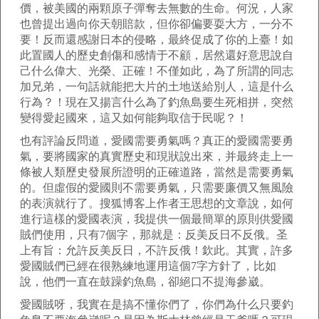
價，被美國的兩顆原子彈奪去無數的生命。何況，人家
也曾提出過向你天朝賠款，但你卻偏要耍大方，一分不
要！反而還感謝日本的侵略，最終促成了你的上臺！如
此置國人的歷史創傷和感情于不顧，居然還好意思說自
己什么偉大、光榮、正確！不僅如此，為了所謂的同志
加兄弟，一句話就能把大片的土地送給別人，這是什么
行為？！現在又揚言什么為了釣魚島要生死相拼，突然
變得愛起國來，這又如何能夠取信于民呢？！
也有評論反問道，愛國需要勇氣嗎？真正的愛國需要勇
氣，要將國家的真實歷史和現狀說出來，并最終走上一
條被人類歷史發展所證明的正確道路，當然是需要勇氣
的。但虛假的愛國則不需要勇氣，只需要廉價又無風險
的表演就行了。搜狐博客上作者王思想的文章說，如何
進行這樣的愛國表演，我提供一個最簡單的原則供愛國
賊們使用，只有7個字，那就是：反美反日不反俄。圣
上有旨：允許反美反日，不許反俄！欽此。其實，許多
愛國賊們已經在很熟練地運用這個7字方針了，比如
說，他們一直在鼓躁釣魚島，卻絕口不提海參崴。
愛國賊呀，我實在是搞不懂你們了，你們為什么只要釣