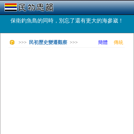
保衛釣魚島的同時，別忘了還有更大的海參崴！
>>>
民初歷史變遷觀察
>>>
簡體
傳統