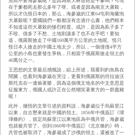
魚島不要海參崴呢？是因為斯大林曾經是干爹嗎？可現
在于爹都死去那么多年了呀。或者是因為南京大屠殺，
所以才仇恨日本的，那么，海參崴的江東64屯和海蘭泡
大屠殺呢？愛國賊們一般都沒有念過什么書，他們根本
不知道這些大屠殺的慘烈程度。或許，是因為虱子多了
不咬、債多了不愁、土地割讓多了也不在乎吧！要知
道，俄羅斯搶走了中國160萬平方公里的土地呢。怪只
怪日本人搶走的中國土地太少，所以，一個僅僅4平方
公里的小島也要發生爭執，只相當于俄羅斯搶走領土的
40萬分之一。
王思想的文章最后感慨說，綜上所述，我看到釣魚島在
鬧騰，也看到海參崴在哭泣，更看到俄羅斯的符拉迪沃
斯托克在一邊偷著樂，因為這個俄文地名的中文意思是
征服東方，俄國人或許正在公然嘲笑著東方的一群蠢豬
呢！
此外，徹悟的文章引述的資料說，海參崴位于烏蘇里江
以東，自古歷來就是中國的領土。1856年中俄簽訂《璦
琿條約》，規定烏蘇里江以東地區為中俄共管，海參崴
也就被共管了。但到1860年中俄簽訂《北京條約》時，
共管也被取消了，海參崴成了沙俄的領土，還被改了一