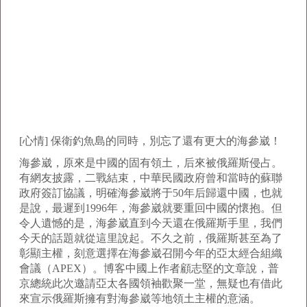
[心情] 保衛釣魚島的同時，別忘了還有更大的海參崴！
海參崴，原來是中國的固有領土，后來被俄羅斯侵占。
有網友披露，二戰結束，中華民國政府曾和當時的蘇聯
政府簽訂協議，明確海參崴將于50年后歸還中國，也就
是說，最遲到1996年，海參崴就要重回中國的懷抱。但
令人遺憾的是，海參崴直到今天還在俄羅斯手里，我們
今天的話題就從這里說起。不久之前，俄羅斯甚至為了
彰顯主權，刻意選擇在海參崴召開今年的亞太經合組織
會議（APEX）。博客中國上作者顧志堅的文章說，普
京總統此次邀請亞太各國領袖歡聚一堂，無疑也有借此
來宣示俄羅斯擁有對海參崴等地領土主權的意涵。