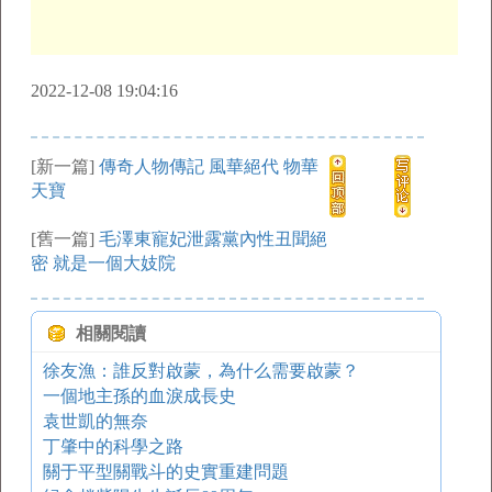
2022-12-08 19:04:16
[新一篇]
傳奇人物傳記 風華絕代 物華
天寶
[舊一篇]
毛澤東寵妃泄露黨內性丑聞絕
密 就是一個大妓院
相關閱讀
徐友漁：誰反對啟蒙，為什么需要啟蒙？
一個地主孫的血淚成長史
袁世凱的無奈
丁肇中的科學之路
關于平型關戰斗的史實重建問題