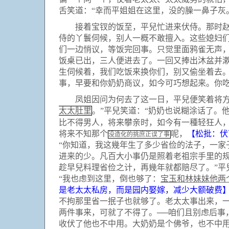
舌笑道：“幸而平姐姐在这里，没的臊一鼻子灰
接着宝钗的饭至，平兒忙进来伏侍。那时赵姨
侍的丫鬟伺候，别人一概不敢擅入。这些媳妇们
们一边悄议，等饭完回事。只觉里面鸦雀无声
饭桌已出，三人便进去了。一回又捧出沐盆并
生伺候着，我们吃饭来换你们，别又偷坐着去。
事，早要和你奶奶商议，如今可巧想起来。你吃
凤姐因问为何去了这一日，平兒便笑着将方才
太太肚里
。”平兒笑道：“奶奶也说糊涂话了。
比不得男人，将来攀亲时，如今有一種轻狂人
将来不知那个
呢，
【松批：伏
没造化的挑庶正误了事
“你知道，我这幾年生了多少省俭的法子，一
进来的少。凡百大小事仍是照着老祖宗手里的
趁早兒料理省俭之计，再幾年就都赔尽了。”平
“我也虑到这里，倒也够了：
宝玉和林妹妹他两
是老太太私房，而是园内娶嫁，减少大额破费
不拘那里省一抿子也就够了。老太太事出来，
两件事来，可就了不得了。──咱们且别虑后事
收伏了他也不中用。大奶奶是个佛爷，也不中