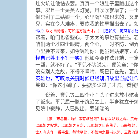
灶火坑让他钻去罢。真真一个娘肚子里跑出这
事。况且一个是美人灯兒，風吹吹就壞了；一个
倒只剩了三姑娘一个，心里嘴里都也来的，又
兒，实在令人难疼，要依我的性早撵出去了。
“以”）
以才自恃者，可知这方是大才。〗
〖己卯夹：阿凤有才
帮着，咱们也省些心，于太太的事也有些益。
咱们两个才四个眼睛，两个心，一时不防，倒
心里挽不过来，如今嘱咐你：他虽是姑娘家，心
怪自己姓王乎？一笑】
他如今要作法开端，一
一犟，就不好了。”平兒不等说完，便笑道：“
没有别人之故，不得不嘱咐。既已行在先，更比我
英雄也，可叹最关键时候已经魂归故里岂能让
笑道：“你这小蹄子，要掂多少过子才罢。看我
说着，豐兒等三四个小丫头子进来放小炕桌。
了饭来。平兒屈一膝于炕沿之上，半身犹立于
见院中寂静，人已散出。要知端的
〖蒙回末总批：噫！事有难易哉？探春以姑娘之尊、贾母
以凤姐之权术，以凤姐之贵宠，以凤姐之日夜焦劳，百般弥缝
士方有志作一番事业，每读至此，不禁为之投书以起，三復流