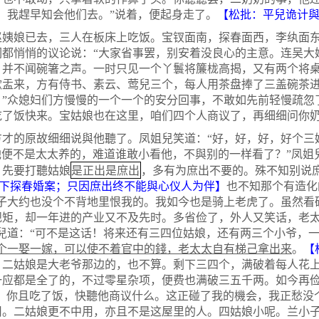
。我趕早知会他们去。”说着，便起身走了。
【松批：平兒诡计
娘已去，三人在板床上吃饭。宝钗面南，探春面西，李纨面东
都悄悄的议论说：“大家省事罢，别安着没良心的主意。连吴大
，并不闻碗箸之声。一时只见一个丫鬟将簾栊高揭，又有两个将
漱盂来，方有侍书、素云、莺兒三个，每人用茶盘捧了三盖碗茶进
”众媳妇们方慢慢的一个一个的安分回事，不敢如先前轻慢疏忽
了饭快来。宝姑娘也在这里，咱们四个人商议了，再细细问你奶
的原故细细说與他聽了。凤姐兒笑道：“好，好，好，好个三
他便不是太太养的，难道谁敢小看他，不與别的一样看了？”凤姐
是正出是庶出
，先要打聽姑娘
，多有为庶出不要的。殊不知别说
下探春婚案；只因庶出终不能與心仪人为伴】
也不知那个有造化
家子大约也没个不背地里恨我的。我如今也是骑上老虎了。虽然看
规矩，却一年进的产业又不及先时。多省俭了，外人又笑话，老
兒道：“可不是这话！将来还有三四位姑娘，还有两三个小爷，一
个一娶一嫁，可以使不着官中的錢，老太太自有梯己拿出来
。
【
】
二姑娘是大老爷那边的，也不算。剩下三四个，满破着每人花
一应都是全了的，不过零星杂项，便费也满破三五千两。如今再
，你且吃了饭，快聽他商议什么。这正碰了我的機会，我正愁没
用。二姑娘更不中用，亦且不是这屋里的人。四姑娘小呢。兰小