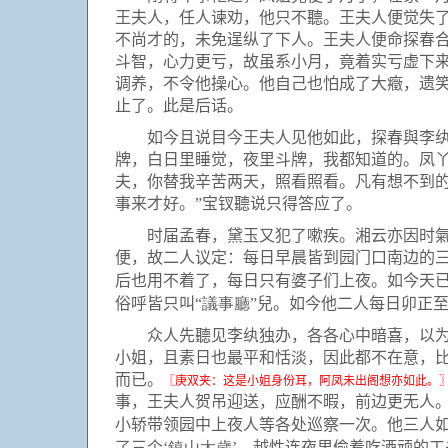
王夫人，任人谏劝，他只不聽。王夫人便觉失
不尚才的，未免逞纵了下人。王夫人便命探春
斗智，心力更亏，故虽系小月，竟着实亏虚下
调养，不令他操心。他自己也怕成了大癥，遗
止了。此是后话。
如今且说目今王夫人见他如此，探春與李纨暂
牌，白日里睡觉，夜里斗牌，我都知道的。凤
夫，你替我辛苦两天，照看照看。凡有想不到
事来才好。”宝钗聽说只得答应了。
时届孟春，黛玉又犯了嗽疾。湘云亦因时氣所
便，故二人议定：每日早晨皆到园门口南边的
后也用不着了，每日只有婆子们上夜。如今天已
議事廳
俗呼皆只叫“
”兒。如今他二人每日卯正
众人先聽见李纨独办，各各心中暗喜，以为李
小姐，且素日也最平和恬淡，因此都不在意，
而已。
〖庚双夹：这是小姐身份耳，阿凤未出阁想亦如此。
事，王夫人贺吊迎送，应酬不暇，前边更无人
小轿带领园中上夜人等各处巡察一次。他三人如
鎮山太歲
了三个‘
’，越性连夜里偷着吃酒顽的工