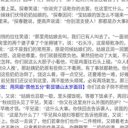
上菜。探春笑道：“你说完了话乾你的去罢，在这里忙什么。”
妹妹们伏侍奶奶姑娘的。”探春因问：“宝姑娘的饭怎么不端来一
里来。”探春聽说，便高声说道：“你别混支使人！那都是办大事
的拉住笑道：“那里用姑娘去叫，我们已有人叫去了。”一面说
房里的两个婆子拿了个坐褥铺下，说：“石头冷，这是極乾净的，
说：“这不是我们的常用茶，原是伺候姑娘们的，姑娘且润一润罢
威动怒，这是他尊重，你们就藐视欺负他。果然招他动了大氣，不
怎样。你们就这么大胆子小看他，可是鸡蛋往石头上碰。”众人
墙倒众人推’，那赵姨奶奶原有些倒三不着两，有了事就都赖他。
们这些奶奶治倒了。饶这么着，得一点空兒，还要难他一难，好
。前兒我们还议论到这里，再不能依头顺尾，必有两场氣生。那
松批：用凤姐“畏他五分”彰显镇山太岁面目】
你们这会子倒不把他
又说：“姑娘也且歇一歇，里头摆饭呢。等撤下饭桌子，再回话
。”秋纹回头见了平兒，笑道：“你又在这里充什么外围的防护？”
多早晚才领。”平兒道：“这什么大事。你快回去告诉袭人，说我
问：“这是为什么了？”平兒與众媳妇等都忙告诉他原故，又说：
子上。你这一去说了，他们若拿你们也作一二件榜样，又碍着老
，也不敢动，只拿着软的作鼻子头。你聽聽罢，二奶奶的事，他还