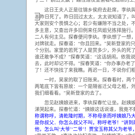
这日王夫人正是往锦乡侯府去赴席，李纨與探
基
昨日死了。昨日回过太太，太太说知道了，
大家则安个畏惧之心；若少有嫌隙不当之处，
多主意，又查出许多旧例来任凤姐兒拣择施行
二人有何主见。探春便问李纨。李纨想了一想，
对牌就走。探春道：“你且回来。”吴新登家的
个分别。家里的若死了人是赏多少，外头的死了
谁还敢争不成？”探春笑道：“这话胡闹。依我
去，此时却记不得。”探春笑道：“你办事办老
了！还不快找了来我瞧。再迟一日，不说你们
一时，吴家的取了旧账来。探春看时，两个家
两笔底下皆有原故：一个是隔省迁父母之柩，
我们细看看。”吴新登家的去了。
忽见赵姨娘进来，李纨探春忙让坐。赵姨娘开
涕哭起来。探春忙道：“姨娘这话说谁，我竟不
称谓称呼，清乾隆时期，不称母亲而呼姨娘乃
是你叔父．你怎么叔父不叫，称呼老爷！
”
讲到
他，怎么叫
‘
大爷
’‘
二爷
’
！贾宝玉称其父为老爷