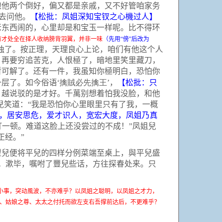
娘他两个倒好，偏又都是亲戚，又不好管咱家务
去问他。
【松批：凤姐深知宝钗之心機过人】
老东西闹的，心里却是和宝玉一样呢。比不得环
有才处全在择人收纳膀背羽翼，并非一味
（先用“傍”后改为
独了。按正理，天理良心上论，咱们有他这个人
，再要穷追苦克，人恨極了，暗地里笑里藏刀，
暂可解了。还有一件，我虽知你極明白，恐怕你
擒賊必先擒王
层了。如今俗语‘
’，
【松批：只
，越说驳的是才好。千萬别想着怕我没脸，和他
兒笑道：“我是恐怕你心里眼里只有了我，一概
，居安思危，爱才识人，宽宏大度，凤姐乃真
打一顿。难道这脸上还没尝过的不成！”凤姐兒
正经。”
兒便将平兒的四样分例菜端至桌上，與平兒盛
。漱毕，嘱咐了豐兒些话，方往探春处来。只
小事，突动風波，不亦难乎？以凤姐之聪明，以凤姐之才力，
、姑娘之尊、太太之付托而欲左支右吾撑前达后，不更难乎？