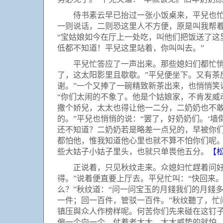
侍书素云早已抬过一张小饭桌来，平兒也忙着
一则说话，二则恐这里人不方便，原是叫我帮着
“宝姑娘如今在厅上一处吃，叫他们把饭送了这
低都不知道！平兒这里站着，你叫叫去。”
平兒忙答应了一声出来。那些媳妇们都忙悄悄
了，这太阳影里且歇歇。”平兒便坐下。又有茶
谢。”一个又捧了一碗精致新茶出来，也悄悄笑
“你们太闹的不象了。他是个姑娘家，不肯发
撒个娇兒，太太也得让他一二分，二奶奶也不敢
的。”平兒也悄悄的说：“罢了，好奶奶们。‘
还不知道？二奶奶若是略差一点兒的，早被你
都怕他，惟我知道他心里也就不算不怕你们呢
些大姑子小姑子里头，也就只单畏他五分。
【
正说着，只见秋纹走来。众媳妇忙趕着问好，
得。”说着便直要上厅去。平兒忙叫：“快回来
么？”秋纹道：“问一问宝玉的月錢我们的月錢
一件；回一百件，管驳一百件。”秋纹聽了，忙
镇压與众人作榜样呢。何苦你们先来碰在这钉
偏一个向一个，仗着老太太、太太威势的就怕