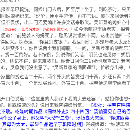
春早已梳洗，伺候出门去后，回至厅上坐了。刚吃茶时，只见
叫回姑娘奶奶来。”说毕，便垂手旁侍，再不言语。彼时来回话者
不但不畏伏，出二门还要编出许多笑话来取笑。吴新登的媳妇心
藐視李紈
。
如今他
老实，探春
〖庚双夹：可知虽有才乾，亦必有羽翼方可。〗
便道：“前兒袭人的妈死了，聽见说赏银四十两。这也赏他四十
只得回来。探春道：“你且别支银子。我且问你：那幾年老太太屋
人是赏多少，你且说两个我们聽聽。”一问，吴新登家的便都忘
说，赏一百倒好。若不按例，别说你们笑话，明兒也难见你二奶奶
了的，还记不得，倒来难我们。你素日回你二奶奶也现查去？若
粗心，反象我们没主意了。”吴新登家的满面通红，忙转身出来。
里的赏过皆二十两，两个外头的皆赏过四十两。外还有两个外
外赏六十两；一个是现买葬地，外赏二十两。探春便递與李纨看了
口便说道：“这屋里的人都踩下我的头去还罢了。姑娘你也想一
解。谁踩姨娘的头？说出来我替姨娘出氣。”
【松批：探春直呼
大不敬。乾隆时期作品《儒林外史》四十四回：汤镇臺见自己的
两个公子身上，他又叫
“
大爷
”“
二爷
”
，汤镇臺大怒道：
“
你这匪类
，其母为太太，彰显作品远早于乾隆时期】
赵姨娘道：“姑娘现