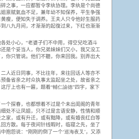
琐碎之事，一应都暂令李纨协理。李纨是个尚德
凤姐禀赋氣血不足，兼年幼不知保养，平生争强
目黄瘦，便知失于调养。王夫人只令他好生服药
养到八九月间，才渐渐的起復过来，下红也渐渐
各处小心，“老婆子们不中用，得空兒吃酒斗
你还是个妥当人，你兄弟妹妹们又小，我又没工
了，你只管说。他们不聽，你来回我。别弄出大
二人近日同事，不比往年，来往回话人等亦不
系预备省亲之时众执事太监起坐之处，故省亲之
輔仁諭德
这厅上也有一匾，题着“
”四字，家下
一个探春，也都想着不过是个未出闺阁的青年
精细处不让凤姐，只不过是言语安静，性情和顺
交之家，或有升迁，或有黜降，或有婚丧红白等
人回方散。每于夜间针线暇时，临寝之先，坐了
巡海夜叉
中抱怨说：“刚刚的倒了一个‘
’，又添