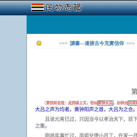
>>>
讀書—連接古今充實信仰
>>>
〖蒙回前总批：此回接上文，恰似
黄钟大吕
，后转出
羽调
大吕之声为均者，黄钟阳声之首，大吕为之合
且说元宵已过，只因当今以孝治天下，目下宫
之集。
刚将年事忙过，凤姐兒便小月了，在家一月，