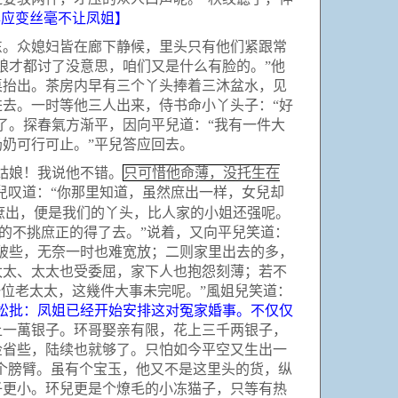
與应变丝毫不让凤姐】
。众媳妇皆在廊下静候，里头只有他们紧跟常
娘才都讨了没意思，咱们又是什么有脸的。”他
桌抬出。茶房内早有三个丫头捧着三沐盆水，见
去。一时等他三人出来，侍书命小丫头子：“好
了。探春氣方渐平，因向平兒道：“我有一件大
奶可行可止。”平兒答应回去。
姑娘！我说他不错。
只可惜他命薄，没托生在
兒叹道：“你那里知道，虽然庶出一样，女兒却
庶出，便是我们的丫头，比人家的小姐还强呢。
的不挑庶正的得了去。”说着，又向平兒笑道：
破些，无奈一时也难宽放；二则家里出去的多，
太太、太太也受委屈，家下人也抱怨刻薄；若不
位老太太，这幾件大事未完呢。”風姐兒笑道：
松批：凤姐已经开始安排这对冤家婚事。不仅仅
上一萬银子。环哥娶亲有限，花上三千两银子，
俭省些，陆续也就够了。只怕如今平空又生出一
个膀臂。虽有个宝玉，他又不是这里头的货，纵
子更小。环兒更是个燎毛的小冻猫子，只等有热