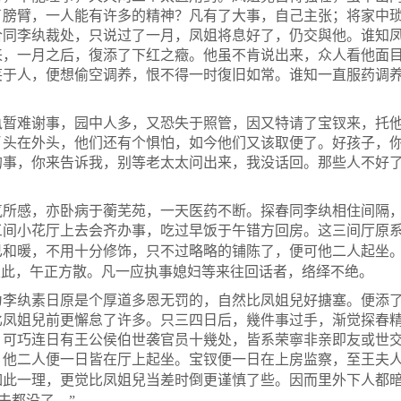
了膀臂，一人能有许多的精神？凡有了大事，自己主张；将家中
合同李纨裁处，只说过了一月，凤姐将息好了，仍交與他。谁知
来，一月之后，復添了下红之癥。他虽不肯说出来，众人看他面
笑于人，便想偷空调养，恨不得一时復旧如常。谁知一直服药调
难谢事，园中人多，又恐失于照管，因又特请了宝钗来，托他
丫头在外头，他们还有个惧怕，如今他们又该取便了。好孩子，
的事，你来告诉我，别等老太太问出来，我没话回。那些人不好
感，亦卧病于蘅芜苑，一天医药不断。探春同李纨相住间隔，
三间小花厅上去会齐办事，吃过早饭于午错方回房。这三间厅原
和暖，不用十分修饰，只不过略略的铺陈了，便可他二人起坐。
至此，午正方散。凡一应执事媳妇等来往回话者，络绎不绝。
纨素日原是个厚道多恩无罚的，自然比凤姐兒好搪塞。便添了
比凤姐兒前更懈怠了许多。只三四日后，幾件事过手，渐觉探春
可巧连日有王公侯伯世袭官员十幾处，皆系荣寧非亲即友或世
〗
。他二人便一日皆在厅上起坐。宝钗便一日在上房监察，至王夫
此一理，更觉比凤姐兒当差时倒更谨慎了些。因而里外下人都暗
夫都没了。”