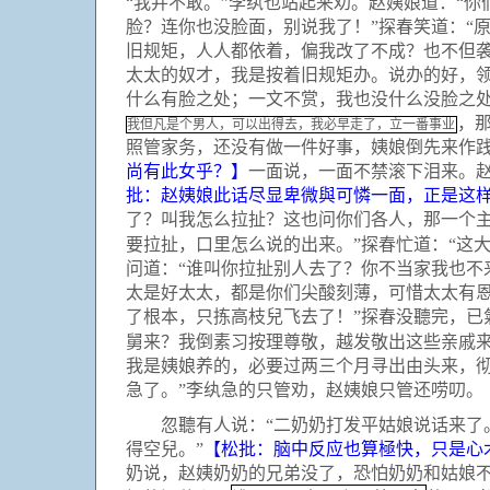
“我并不敢。”李纨也站起来劝。赵姨娘道：“
脸？连你也没脸面，别说我了！”探春笑道：“
旧规矩，人人都依着，偏我改了不成？也不但
太太的奴才，我是按着旧规矩办。说办的好，
什么有脸之处；一文不赏，我也没什么没脸之
，
我但凡是个男人，可以出得去，我必早走了，立一番事业
照管家务，还没有做一件好事，姨娘倒先来作践
尚有此女乎？】
一面说，一面不禁滚下泪来。赵
批：赵姨娘此话尽显卑微與可憐一面，正是这
了？叫我怎么拉扯？这也问你们各人，那一个主
要拉扯，口里怎么说的出来。”探春忙道：“这
问道：“谁叫你拉扯别人去了？你不当家我也
太是好太太，都是你们尖酸刻薄，可惜太太有
了根本，只拣高枝兒飞去了！”探春没聽完，已
舅来？我倒素习按理尊敬，越发敬出这些亲戚
我是姨娘养的，必要过两三个月寻出由头来，
急了。”李纨急的只管劝，赵姨娘只管还唠叨。
忽聽有人说：“二奶奶打发平姑娘说话来了。
得空兒。”
【松批：脑中反应也算極快，只是心
奶说，赵姨奶奶的兄弟没了，恐怕奶奶和姑娘不