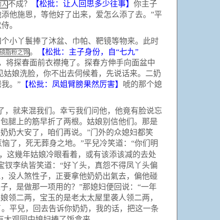
不成？
【松批：让人回思多少往事】
你主子
的人
添他施恩，等他好了出来，爱怎么添了去。”平
默侍。
个小丫鬟捧了沐盆、巾帕、靶镜等物来。此时
。
【松批：主子身份，自“七九”
镜脂粉之饰
，将探春面前衣襟掩了。探春方伸手向面盆中
见姑娘洗脸，你不出去伺候着，先说话来。二奶
我。”
【松批：凤姐臂膀果然厉害】
唬的那个媳
了，就来混我们。幸亏我们问他，他竟有脸说忘
管包腿上的筋早折了两根。姑娘别信他们。那是
奶奶大安了，咱们再说。”门外的众媳妇都笑
惹恼了，死无葬身之地。”平兒冷笑道：“你们明
’，这幾年姑娘冷眼看着，或有该添该减的去处
宝钗李纨皆笑道：“好丫头，真怨不得凤丫头偏
氣，没人煞性子，正要拿他奶奶出氣去，偏他碰
子，是做那一项用的？”那媳妇便回说：“一年
姨娘领二两，宝玉的是老太太屋里袭人领二两，
了。平兒，回去告诉你奶奶，我的话，把这一条
有大观园中媳妇捧了饭盒来。