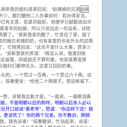
趙國
吴新登的媳妇进来回说：“赵姨娘的兄弟
不少，都打聽他二人办事如何：若办得妥当，
中已有主意，若是凤姐前，他便早已献勤说出许
是青年的姑娘，所以只说出这一句话来，试他
两罢了。”吴新登家的聽了，忙答应了是，接了
里的幾位老姨奶奶，也有家里的也有外头的这两
了，忙陪笑回说：“这也不是什么大事，赏多少
。”吴新登家的笑道：“既这么说，我查旧帐
有这道理，凤姐姐还不算利害，也就是算宽厚
众媳妇们都伸舌头，这里又回别的事。
头的，一个赏过一百两，一个赏过六十两。这
。探春便说：“给他二十两银子。把这帐留下，
想，该替我出氣才是。”一面说，一面眼泪鼻
姨娘，不是明朝以后的称呼，明朝以后亲人必以
侄兒开口就说
“
禀老爷
”
，怒道：
“
你这样下流！我
，更该死了！你的两个兄弟，你不教训，照顾
踩我，我告诉谁！”探春聽说，忙站起来，说道：