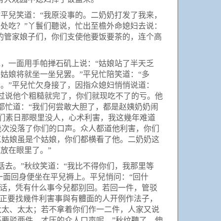
平兒笑道：“我原没事的。二奶奶打发了我来，
处吃？”丫鬟们聽说，忙出至檐外命媳妇去说：
的管家娘子们，你们支使他要饭要茶的，连个高
，一面用手帕掸石矶上说：“姑娘站了半天乏
姑娘将就坐一坐兒罢。”平兒忙陪笑道：“多
。”平兒忙欠身接了，因指众媳妇悄悄说道：
过说他个粗糙就完了，你们就现吃不了的亏。他
都忙道：“我们何尝敢大胆了，都是赵姨奶奶闹
你们素日那眼里没人，心术利害，我这幾年难道
幾次没落了你们的口声。众人都道他利害，你们
三姑娘虽是个姑娘，你们都横看了他。二奶奶这
放在眼里了。”
去。”秋纹笑道：“我比不得你们，我那里等
一面回身便坐在平兒褥上。平兒悄问：“回什
的话，凭有什么事今兒都别回。若回一件，管驳
“正要找幾件利害事與有體面的人开例作法子，
太太、太太；若不拿着你们作一二件，人家又说
要驳两件，才压的众人口声呢。”秋纹聽了，伸