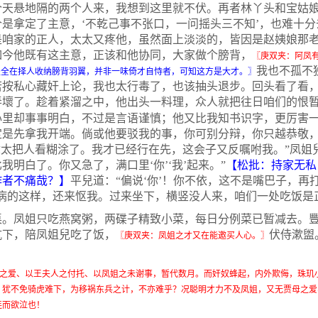
个天悬地隔的两个人来，我想到这里就不伏。再者林丫头和宝姑
是拿定了主意，‘不乾己事不张口，一问摇头三不知’，也难十分
是咱家的正人，太太又疼他，虽然面上淡淡的，皆因是赵姨娘那
如今他既有这主意，正该和他协同，大家做个膀背，
〖庚双夹：阿凤
我也不孤不
处全在择人收纳膀背羽翼，并非一味倚才自恃者，可知这方是大才。〗
若按私心藏奸上论，我也太行毒了，也该抽头退步。回头看了看
弄壞了。趁着紧溜之中，他出头一料理，众人就把往日咱们的恨
里却事事明白，不过是言语谨慎；他又比我知书识字，更厉害一
定是先拿我开端。倘或他要驳我的事，你可别分辩，你只越恭敬
你太把人看糊涂了。我才已经行在先，这会子又反嘱咐我。”凤姐
明白了。你又急了，满口里‘你’‘我’起来。”
【松批：持家无私
作者不痛哉？】
平兒道：“偏说‘你’！你不依，这不是嘴巴子，再
病的这样，还来怄我。过来坐下，横竖没人来，咱们一处吃饭是
凤姐只吃燕窝粥，两碟子精致小菜，每日分例菜已暂减去。豐
炕下，陪凤姐兒吃了饭，
伏侍漱盥
〖庚双夹：凤姐之才又在能邀买人心。〗
之爱、以王夫人之付托、以凤姐之未谢事，暂代数月。而奸奴蜂起，内外欺侮，珠玑
，犹不免骑虎难下，为移祸东兵之计，不亦难乎？况聪明才力不及凤姐，又无贾母之爱
连而欲泣也！