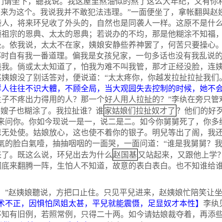
你们请坐下，聽我说。我这屋里熬油似的熬了这么大年纪，又有你
原来为这个。我说我并不敢犯法违理。”一面便坐了，拿帐翻與赵
袭人，将来环兒收了外头的，自然也是同袭人一样。这原不是什
领祖宗的恩典、太太的恩典；若说办的不均，那是他糊涂不知福
处。依我说，太太不在家，姨娘安静些养神罢了，何苦只要操心
那时自有我一番道理。偏我是女孩兒家，一句多话也没有我乱说
我。倘或太太知道了，怕我为难不叫我管，那才正经没脸，连姨
姨娘没了别话答对，便说道：“太太疼你，你越发拉扯拉扯我们
样人往往不识大體，不顾全局，当大观园失去控制的时候，她不
子不疼出力得用的人？那一个好人用人拉扯的？”李纨在旁只管
家姑娘们拉扯奴才了
大嫂子也糊涂了。我拉扯谁？谁
？他们的好
不来问你。你如今现说一是一，说二是二。如今你舅舅死了，你多
恩无处使。姑娘放心，这也使不着你的银子。明兒等出了阁，我
氣的脸白氣噎，抽抽咽咽的一面哭，一面问道：“谁是我舅舅？
赵国基
来了。既这么说，环兒出去为什么
又站起来，又跟他上学
彻底来翻腾一阵，生怕人不知道，故意的表白表白。也不知谁给
”赵姨娘聽说，方把口止住。只见平兒进来，赵姨娘忙陪笑让坐
术不正，因惧怕凤姐太甚，平兒就能震慑，足显奴才本性】
李纨
知有旧例，若照常例，只得二十两。如今请姑娘裁夺着，再添些