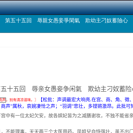
第五十五回 辱親女愚妾爭閑氣 欺幼主刁奴蓄險心
第五十五回 辱亲女愚妾争闲氣 欺幼主刁奴蓄险
【松批：声调最宏大响亮
.
在宫、商、角、徵
商声
，别有清凉滋味。〗
。商声
”
属秋，哀婉凄怆之声；
“
羽调
”
悲壮，多铿锵激昂。此批可
中有一位太妃欠安，故各嫔妃皆为之减膳谢妆，不独不能省亲
不能理事，天天两三个太医用药。凤姐兒自恃强壮，虽不出门