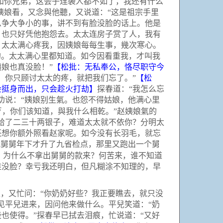
和你兄弟，这会子连袭人都不如了，我还有什么
姨娘看，又念與他聽，又说道：“这是祖宗手里
么争大争小的事，讲不到有脸没脸的话上。他是
，也只好凭他抱怨去。太太连房子赏了人，我有
。太太满心疼我，因姨娘每每生事，幾次寒心。
的。太太满心里都知道。如今因看重我，才叫我
娘也真没脸！”
【松批：无私奉公，恪尽职守今
。你只顾讨太太的疼，就把我们忘了。”
【松
会挺身而出，只会趁火打劫】
探春道：“我怎么忘
劝说：“姨娘别生氣。也怨不得姑娘，他满心里
歹，你们该知道，與我什么相乾。”赵姨娘氣的
给了二三十两银子，难道太太就不依你？分明太
还想你额外照看赵家呢。如今没有长羽毛，就忘
我舅舅年下才升了九省检点，那里又跑出一个舅
？为什么不拿出舅舅的款来？何苦来，谁不知道
谁没脸？幸亏我还明白，但凡糊涂不知理的，早
，又忙问：“你奶奶好些？我正要瞧去，就只没
见平兒进来，因问他来做什么。平兒笑道：“奶
也使得。”探春早已拭去泪痕，忙说道：“又好