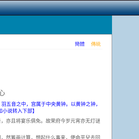
簡體
傳統
心
、羽五音之中，宫属于中央黄钟。以黄钟之钟，
知小说转入下部】
，亦且将宴乐俱免。故荣府今岁元宵亦无灯谜
，然筹画计算，想起什么事来，便命平兒去回