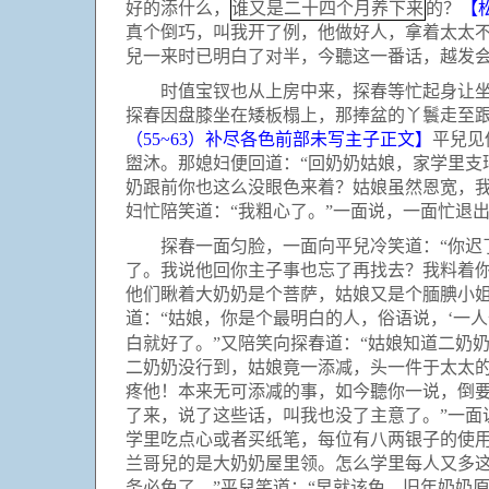
谁又是二十四个月养下来
好的添什么，
的？
【
真个倒巧，叫我开了例，他做好人，拿着太太
兒一来时已明白了对半，今聽这一番话，越发
时值宝钗也从上房中来，探春等忙起身让坐。
探春因盘膝坐在矮板榻上，那捧盆的丫鬟走至
（
55~63
）补尽各色前部未写主子正文】
平兒见
盥沐。那媳妇便回道：“回奶奶姑娘，家学里支
奶跟前你也这么没眼色来着？姑娘虽然恩宽，我
妇忙陪笑道：“我粗心了。”一面说，一面忙退
探春一面匀脸，一面向平兒冷笑道：“你迟了
了。我说他回你主子事也忘了再找去？我料着你
他们瞅着大奶奶是个菩萨，姑娘又是个腼腆小姐
道：“姑娘，你是个最明白的人，俗语说，‘一
白就好了。”又陪笑向探春道：“姑娘知道二奶
二奶奶没行到，姑娘竟一添减，头一件于太太的
疼他！本来无可添减的事，如今聽你一说，倒要
了来，说了这些话，叫我也没了主意了。”一面
学里吃点心或者买纸笔，每位有八两银子的使用
兰哥兒的是大奶奶屋里领。怎么学里每人又多
务必免了。”平兒笑道：“早就该免。旧年奶奶