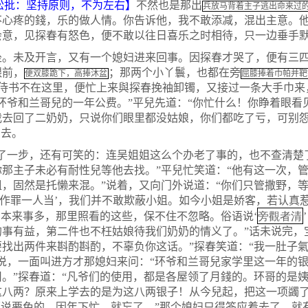
松批：坚持原则，不为左右】
不然也是那出
兵放马背着主子逃出命来过
不心疼的錢，乐的做人情。你告诉他，我不敢添减，混出主意。他
会意，见探春有怒色，便不敢以往日喜乐之时相待，只一边垂手
未及开言，又有一个媳妇进来回事。因探春才哭了，便有三四
跟前，
；那两个小丫鬟，也都在旁
便双膝跪下，高捧沐盆
屈膝捧着巾帕并靶
侍书不在这里，便忙上来與探春挽袖卸镯，又接过一条大手巾来
环爷和兰哥兒的一年公费。”平兒先道：“你忙什么！你睁着眼看
去回了二奶奶，只说你们眼里都没姑娘，你们都吃了亏，可别怨
出去。
一步，还有可笑的：连吴姐姐这么个办老了事的，也不查清楚
那主子未必有耐性兒等他去找。”平兒忙笑道：“他有这一次，
，固然是托懒来混。”说着，又向门外说道：“你们只管撒野，等
人作罪一人当’，我们并不敢欺蔽小姐。如今小姐是娇客，若认真
旁觀者清
奶本来事多，那里照看的这些，保不住不忽略。俗语说‘
事有益，第二件也不枉姑娘待我们奶奶的情义了。”话未说完，
找出两件来斟酌斟酌，不辜负你这话。”探春笑道：“我一肚子
说，一面叫进方才那媳妇来问：“环爷和兰哥兒家学里这一年的银
。”探春道：“凡爷们的使用，都是各屋领了月錢的。环哥的是
这八两？原来上学去的是为这八两银子！从今兒起，把这一项蠲
原说要免的，因年下忙，就忘了。”那个媳妇只得答应着去了。就