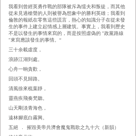
我看到曾經英勇作戰的部隊被斥為懦夫和叛徒，而其他
從未見過槍聲的人則被譽為想象中的勝利英雄；我看到
倫敦的報紙在零售這些謊言，熱心的知識分子在從未發
生的事件上建立起情感上層建筑。事實上，我看到歷史
不是以發生的事情來寫的，而是按照虛偽的 "政黨路線
"來寫應該發生的事情。“
三十余載虛度，
浪跡江湖到處。
心舟一晌貪歡，
回頭不見歸路。
清風徐來梳葉靜，
靈燕疾飛奏梵聽。
山天剛淡青海色，
遠林腳底白霧興。
五絕 . 摧毀美帝共濟會魔鬼戰歌之九十六（新韻）