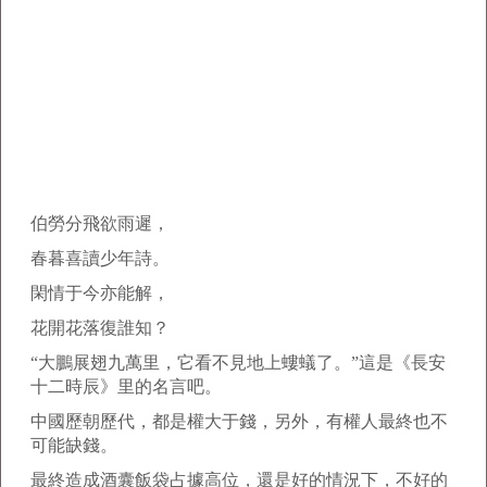
伯勞分飛欲雨遲，
春暮喜讀少年詩。
閑情于今亦能解，
花開花落復誰知？
“大鵬展翅九萬里，它看不見地上螻蟻了。”這是《長安
十二時辰》里的名言吧。
中國歷朝歷代，都是權大于錢，另外，有權人最終也不
可能缺錢。
最終造成酒囊飯袋占據高位，還是好的情況下，不好的