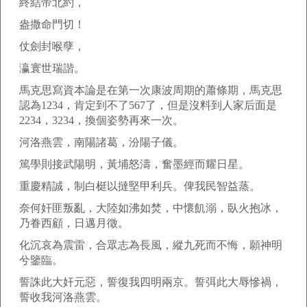
終結帝北約，
盎撒命門切！
仗劍封喉孽，
瀛寰世瑞諧。
馬克思寫資本論是在第一次康波周期的蕭條期，馬克思
認為1234，肯定到不了567了，但是沒料到人家后面是
2234，3234，換個姿勢再來一次。
河洛燕雲，南陽諸葛，汾陽子儀。
篤學則接武陽明，黃埔怒濤，奮墨經而耀日星。
重慶精誠，制白梃以撻堅甲利兵。俾我民智益蒸。
奈何奸匪叛亂，大陸如沸如焚，中懷飢溺，臥火抱冰，
乃眷西顧，日邁月徵。
化沉哀為震雷，合眾志為長風，縱九死而不悔，願神明
兮鑒臨。
誓誅此大奸元惡，誓復我四明兩京。誓弭此大辱慘禍，
誓收我河洛燕雲。