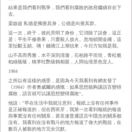
結果是我們看到戰爭，我們看到腐敗的政府繼續存在下
去。
梁啟超 私德是獨善其身，公德是向善其群。
這一次，終于，彼此亮明了身份，它消除了誤會，這正
是：平生不修善果，只愛殺人放火。忽地頓開金繩，這
里扯斷玉鎖。咦！錢塘江上潮信來，今日方知我是我。
山不高而秀雅，水不深則清澈，石柏路平坦坦，青松脆
柏綠蔭蔭，桃李吐艷猿鶴相親，人間仙境景色宜人。
1984
之所以有這樣的感受，是因為今天我看到有網友發了
《1984》作者奧威爾的感慨：如果思想能夠讓語言變得
腐敗，語言就可以讓思想變得腐敗“。
他說：”早在生活中我就注意到，報紙上沒有任何事件
是正確報道的，但在西班牙，我第一次看到報紙的報道
與事實沒有任何關系，甚至連普通謊言中隱含的關系都
沒有。我看到在沒有戰斗的地方報道了偉大的戰役，在
數百人被殺的地方完全沉默。