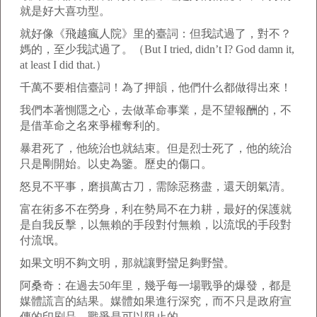
就是好大喜功型。
就好像《飛越瘋人院》里的臺詞：但我試過了，對不？
媽的，至少我試過了。（But I tried, didn’t I? God damn it,
at least I did that.）
千萬不要相信臺詞！為了押韻，他們什么都做得出來！
我們本著惻隱之心，去做革命事業，是不望報酬的，不
是借革命之名來爭權奪利的。
暴君死了，他統治也就結束。但是烈士死了，他的統治
只是剛開始。以史為鑒。歷史的傷口。
怒見不平事，磨損萬古刀，需除惡務盡，還天朗氣清。
富在術多不在勞身，利在勢局不在力耕，最好的保護就
是自我反擊，以無賴的手段對付無賴，以流氓的手段對
付流氓。
如果文明不夠文明，那就讓野蠻足夠野蠻。
阿桑奇：在過去50年里，幾乎每一場戰爭的爆發，都是
媒體謊言的結果。媒體如果進行深究，而不只是政府宣
傳的印刷品，戰爭是可以阻止的。