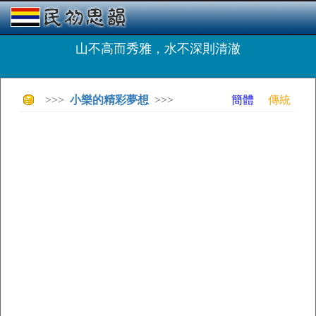
山不高而秀雅，水不深則清澈
>>>
小樂的精彩夢想
>>>
簡體
傳統