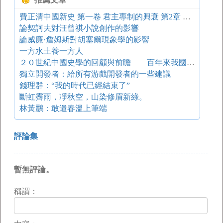
費正清中國新史 第一卷 君主專制的興衰 第2章 首度統一：帝王的儒學
論契訶夫對汪曾祺小說創作的影響
論威廉·詹姆斯對胡塞爾現象學的影響
一方水土養一方人
２０世紀中國史學的回顧與前瞻 百年來我國對《馬可波羅游記》的介紹與研究（下）
獨立開發者：給所有游戲開發者的一些建議
錢理群：“我的時代已經結束了”
斷虹霽雨，凈秋空，山染修眉新綠。
林黃鸝：敢遣春溫上筆端
評論集
暫無評論。
稱謂：