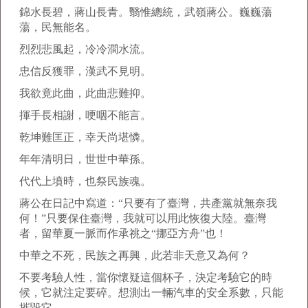
錦水長碧，蔣山長青。翳惟總統，武嶺蔣公。巍巍蕩
蕩，民無能名。
烈烈悲風起，冷冷澗水流。
忠信反獲罪，漢武不見明。
我欲竟此曲，此曲悲難抑。
揮手長相謝，哽咽不能言。
乾坤難匡正，幸天尚堪憐。
年年清明日，世世中華孫。
代代上墳時，也祭民族魂。
蔣公在日記中寫道：“只要有了臺灣，共產黨就無奈我
何！”只要保住臺灣，我就可以用此恢復大陸。臺灣
者，留華夏一脈而作承祧之“挪亞方舟”也！
中華之不死，民族之再興，此若非天意又為何？
不要考驗人性，當你懷疑這個杯子，決定考驗它的時
候，它就注定要碎。想測出一輛汽車的安全系數，只能
摧毀它。