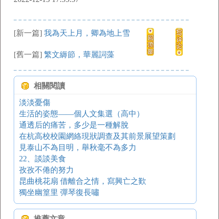
[新一篇]
我為天上月，卿為地上雪
[舊一篇]
繁文縟節，華麗詞藻
相關閱讀
淡淡憂傷
生活的姿態——個人文集選（高中）
通透后的痛苦，多少是一種解脫
在杭高校校園網絡現狀調查及其前景展望策劃
見泰山不為目明，舉秋毫不為多力
22、談談美食
孜孜不倦的努力
昆曲桃花扇 借離合之情，寫興亡之歎
獨坐幽篁里 彈琴復長嘯
推薦文章