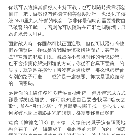
你既可以選擇當個好人主持正義，也可以隨時投靠邪惡
倒打一耙，游戲沒有道德值和善惡度設計，也淡化了傳
統DND里九大陣營的概念，除非你是個時刻需要提防自
己破誓的圣武士，否則你可以隨時在正邪之間騎墻，只
為追求最大利益。
面對敵人時，你固然可以正面迎戰，但也可以潛行將他
們各個擊破，抑或是通過嘴炮流來解決問題，甚至是一
些非常規的邪道手段。游戲從不會限制你的奇思妙想，
也不會指摘你解決問題的方式，你從不會真正意義上的
失敗，就算是在擲骰子時沒有通過檢定，那么也必定會
有別的路子可走——或許是一處機關、抑或是隱藏頗深
的一個密碼。
盡管你的主線任務許多時候目標明確，但具體完成方式
卻是撲朔迷離的。你可能知道自己要去找尋“暗夜之
歌”，前往“月出之塔”，但具體要去哪里找，怎么找，如
何突破地圖上幽影詛咒的限制，都需要你自己發掘。
這讓《博德之門3》的主線、支線任務幾乎沒有隔閡地
融合在了一起，編織成了一張敘事的大網。你的一個選