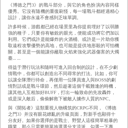
《博德之門3》的戰斗部分，與它的角色扮演內容同樣
優秀。它沒有隨機的重復刷怪，每一場戰斗都經過精心
設計，讓你永遠不會感到乏味單調。
許多時候，游戲都已經在場景里為你提前埋好了以弱勝
強的種子，只要你有敏銳的眼光，便能成功將它們加以
利用。它們或許是能爆炸的火酒桶、或許是一片助你獲
取遠程攻擊優勢的高地，也可能是提供地形殺的可怕機
關，甚至是一個能讓你蘸取火焰來強化武器傷害的大燭
臺... ...
得益于潛行玩法和隨時可進入回合制的設計，在不少劇
情戰中，你都可以創造出不同尋常的打法。比如，你可
以讓全隊潛行待命，再僅用一位隊員進入與BOSS的劇
情對話或是戰斗環節，然后趁著這個千載難逢的時機，
讓其他人互相加好BUFF，打出一輪致命的先攻轟炸，
或是深入敵后，偷偷解救下被敵人擄作人質的NPC。
與《開拓者》這類重視人物構筑的CRPG不同，《博德
之門3》并沒有眼花繚亂的升級頁面，對新手也顯得十
分友好。如果你選擇的是戰士、野蠻人這樣簡單粗暴的
職業，那么只需要簡單地選選分支流派、勾選一下專