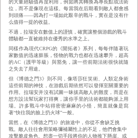
的大量經驗值再度利用，例如將其轉換為專長點或法術
位，而不是像現在這樣。每當我在后期看到敵人都會感
到頭痛——因為打一場如此艱辛的戰斗，實在是沒有什
么值得一提的收益。
不過，拉瑞安在數值上的謹慎，確實讓整個游戲的戰斗
體驗都一直被維持在優秀的水準之上。
同樣作為現代CRPG的《開拓者》系列，每每伴隨著玩
家數值的迅速膨脹，怪物的戰力也都在迅速攀升，超高
的AC（護甲等級）與豁免，讓一些前期法術很快就隨
之失去了用途。
但《博德之門3》則不同，像塔莎狂笑術、人類定身術
這些前期的神技，在游戲后期依然可以發揮至關重要的
作用。拉瑞安并沒有試圖一昧拔高敵人的難度，而是在
想方設法幫玩家打得爽，讓你手里的法術都能夠派上用
場。許多戰斗中站得密密麻麻的小怪，簡直就像是寫
著“快往我的臉上扔火球”一般。
當然，在《博德之門3》的旅途中，你從不會缺乏挑
戰。敵人往往會用策略彌補屬性上的不足，他們會集中
攻擊脆皮角色、想盡一切手段將你的人物推下懸崖、或