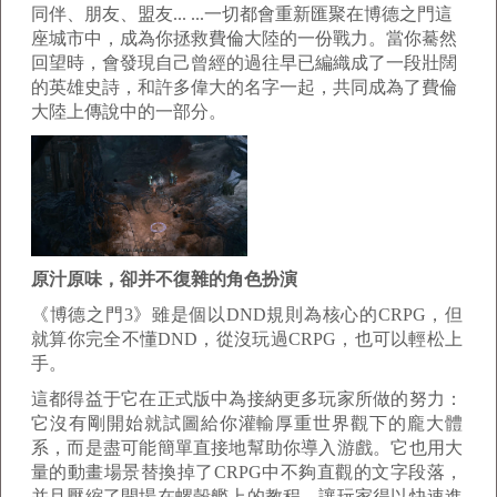
同伴、朋友、盟友... ...一切都會重新匯聚在博德之門這
座城市中，成為你拯救費倫大陸的一份戰力。當你驀然
回望時，會發現自己曾經的過往早已編織成了一段壯闊
的英雄史詩，和許多偉大的名字一起，共同成為了費倫
大陸上傳說中的一部分。
原汁原味，卻并不復雜的角色扮演
《博德之門3》雖是個以DND規則為核心的CRPG，但
就算你完全不懂DND，從沒玩過CRPG，也可以輕松上
手。
這都得益于它在正式版中為接納更多玩家所做的努力：
它沒有剛開始就試圖給你灌輸厚重世界觀下的龐大體
系，而是盡可能簡單直接地幫助你導入游戲。它也用大
量的動畫場景替換掉了CRPG中不夠直觀的文字段落，
并且壓縮了開場在螺殼艦上的教程，讓玩家得以快速進