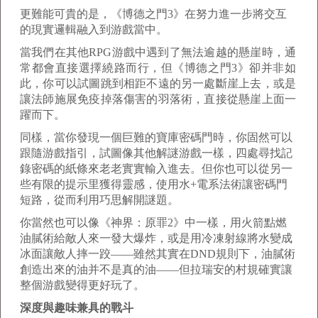
更難能可貴的是，《博德之門3》在努力進一步將交互
的現實邏輯融入到游戲當中。
當我們在其他RPG游戲中遇到了無法逾越的懸崖時，通
常都會直接選擇繞路而行，但《博德之門3》卻并非如
此，你可以試圖跳到相距不遠的另一處斷崖上去，或是
讓法師施展免疫掉落傷害的羽落術，直接從懸崖上面一
躍而下。
同樣，當你發現一個巨難的寶庫密碼門時，你固然可以
跟隨游戲指引，試圖像其他解謎游戲一樣，四處尋找記
錄密碼的紙條來老老實實輸入進去。但你也可以從另一
些有限的提示里獲得靈感，使用水+電系法術讓密碼門
短路，從而利用巧思解開謎題。
你當然也可以像《神界：原罪2》中一樣，用火箭點燃
油膩術給敵人來一發大爆炸，或是用冷凍射線將水變成
冰面讓敵人摔一跤——雖然其實在DND規則下，油膩術
創造出來的油并不是真的油——但拉瑞安的村規確實讓
整個游戲變得更好玩了。
深度與趣味兼具的戰斗