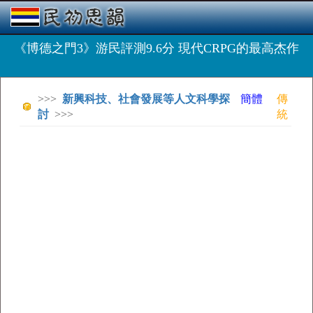
《博德之門3》游民評測9.6分 現代CRPG的最高杰作
>>>
新興科技、社會發展等人文科學探
簡體
傳
討
>>>
統