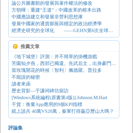
論公共圖書館的發展與著作權法的修改
方朝暉：重建“王道”：中國改革的根本出路
中國應該建立和發展非營利思想庫
發展中國家的通貨膨脹與穩定的政治經濟學
經濟史研究的全球化 ——GEHN第6次全球經濟史國際研討會評介
推薦文章
《地下城堡》評測：并不簡單的掛機游戲
芳園知夕燕，西郊已獨還。先武后文，出身豪門的種瓜太守
當玫瑰開花的時候〔智利〕佩德羅。普拉多
不能說的秘密
讀者來函
歷史背影—于謙祠碑坊探訪
[Windows系統編程(原書第4版)].Johnson.M.Hart
干貨：衡量App應用的9個KPI指標
紙上談兵 40萬VS20萬，秦軍打得贏亞歷山大嗎？
評論集