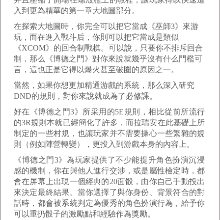
入到更為精華的第一章大地圖部分。
在探索大地圖時，你完全可以把它當成《巫師3》來游
玩，而在進入戰斗后，你則可以把它當成是類似
《XCOM》的回合制戰棋。可以說，只要你不排斥回合
制，那么《博德之門》對你來說就幾乎沒有什么門檻可
言，這也正是它得以爆火甚至破圈的原因之一。
當然，如果你想更加精通游戲的系統，那么深入研究
DND的規則，對你來說就成為了必修課。
好在《博德之門3》所采用的5E規則，相比從前所流行
的3R規則本就已經簡化了許多，而拉瑞安在此基礎上所
制定的一些村規，也讓玩家并不需要操心一些繁雜的規
則（例如陣營轉變），更投入到游戲本身的內容上。
《博德之門3》為玩家提供了不少能提升角色扮演沉浸
感的機制，你在與他人進行交涉，或是屬性檢定時，都
會在屏幕上出現一個經典的20面骰，由你自己手動投出
來決定最終結果。當你選擇了與你身份、背景符合的對
話時，都會被系統判定為優秀的角色扮演行為，給予你
可以重扔骰子的激勵點和經驗作為獎勵。