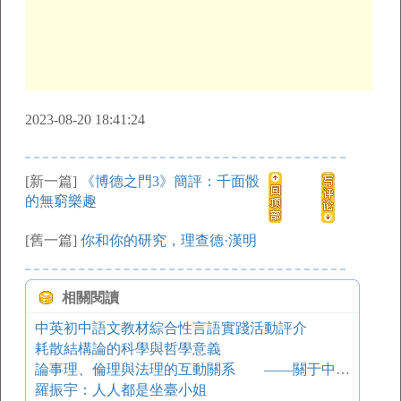
2023-08-20 18:41:24
[新一篇]
《博德之門3》簡評：千面骰
的無窮樂趣
[舊一篇]
你和你的研究，理查德·漢明
相關閱讀
中英初中語文教材綜合性言語實踐活動評介
耗散結構論的科學與哲學意義
論事理、倫理與法理的互動關系 ——關于中國市場行為價值規范的研究
羅振宇：人人都是坐臺小姐