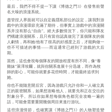
最后，我們不得不提一下讓《博德之門3》在發售前聲
名大噪的浪漫系統。
盡管捏人界面就可以自定義隱私部位的設定，讓我對游
戲中的浪漫環節充滿了期待，但事實上游戲中的浪漫關
系并沒有那么“自由”。絕大多數情況下，你只能和隊友
們構建浪漫關系，且只有當你認真做完了某個隊友的個
人劇情，再和她/他有了很高的好感度之后，才能夠做一
些不可描述的事情——而這通常已經到了游戲的大后
期。
當然，這也會視每個隊友的開放程度有所不同，像“養
雞妹”萊澤埃爾，就與你關系進展十分迅速，而作為牧
師的影心，可能你就要多花些時間，才能最終追求到
她。
你也不能隨意開后宮，因為游戲只允許你和一人確立真
正的親密關系，如果想攻略他人，就要先和正在交往的
對象分手。所以你如果想每個角色都完全攻略一遍的
話，可能會需要重開幾個周目來進行游玩。
這些浪漫情節，也確實讓《博德之門3》的人物塑造變