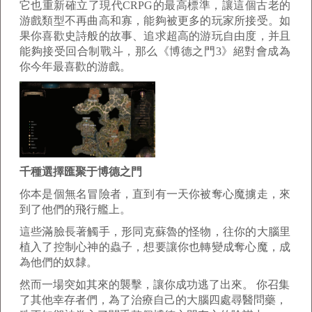
它也重新確立了現代CRPG的最高標準，讓這個古老的
游戲類型不再曲高和寡，能夠被更多的玩家所接受。如
果你喜歡史詩般的故事、追求超高的游玩自由度，并且
能夠接受回合制戰斗，那么《博德之門3》絕對會成為
你今年最喜歡的游戲。
千種選擇匯聚于博德之門
你本是個無名冒險者，直到有一天你被奪心魔擄走，來
到了他們的飛行艦上。
這些滿臉長著觸手，形同克蘇魯的怪物，往你的大腦里
植入了控制心神的蟲子，想要讓你也轉變成奪心魔，成
為他們的奴隸。
然而一場突如其來的襲擊，讓你成功逃了出來。 你召集
了其他幸存者們，為了治療自己的大腦四處尋醫問藥，