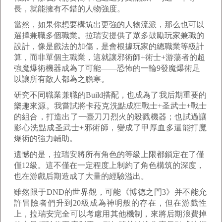
長，就能擁有不錯的人物強度。
當然，如果你想要構筑出更強的人物流派，那么也可以
選擇兼職多個職業。拉瑞安提供了眾多鼓勵玩家兼職的
設計，像是戲法的加傷，是會根據玩家的總職業等級計
算，而非單個主職業，這就讓邪術師+術士+游蕩者的超
強魔爆術機器成為了可能——恐怖的一輪9發魔爆術足
以讓所有敵人都為之膽寒。
研究不同職業兼職的Build搭配，也成為了我后期重要的
樂趣來源。我嘗試將卡菈克洗點成狂戰士+圣武士+戰士
的組合，打造出了一臺刀刀烈火的殺戮機器；也試過讓
影心洗點成圣武士+邪術師，變成了甲厚血多還能打魔
爆術的強力輔助。
遺憾的是，拉瑞安將所有角色的等級上限都鎖定在了僅
僅12級。這不僅在一定程度上制約了角色構筑的深度，
也在游戲后期造成了大量的經驗溢出。
雖然限于DND的世界觀，可能《博德之門3》并不能允
許冒險者們升到20級成為神明般的存在，但在游戲性
上，拉瑞安完全可以考慮用其他機制，來將后期浪費掉