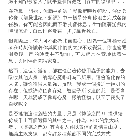
殊不知卻被卷入了關乎整個博德之門存亡的陰謀中... ...
在游戲一開始，你腦中的蟲子就像定時炸彈般，催促著
你像《龍騰世紀：起源》中一樣爭分奪秒地去完成各類
任務。你可能會因此而不敢扎營休息，生怕隨著游戲內
時間流逝，自己也逐漸在一步步靠近死亡。
但實際上，你大可不必為此而擔心，因為一位神秘守護
者在時刻保護著你與同伴們的大腦不致變質。你也會逐
漸發現自己的時間并不緊迫，可以經常在營地休養生
息，與同伴們閑話家常。
然而，這位守護者，卻在催促著你使用蟲子的能力，去
吸收其他人身上的奪心魔蝌蚪為己所用。這會進化你的
大腦，讓你獲得大量強力技能，變成一個接近于神明的
存在，但或許你也會存疑：被蟲子所改造的我，是否會
在哪一天就變成了像奪心魔一樣的怪物，以至于喪失了
自我呢？
是否擁抱這種危險的力量，只是《博德之門3》提供給
你成千上百個選擇的其中之一。作為CRPG的集大成
者，《博德之門3》有著令人難以置信的劇情自由度，
無論主線支線，都有許多種截然不同的完成方式。