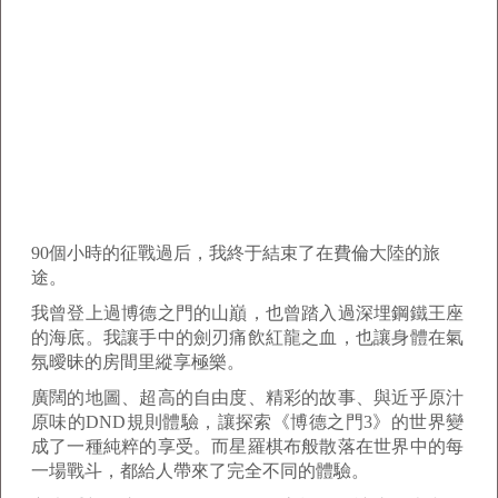
90個小時的征戰過后，我終于結束了在費倫大陸的旅
途。
我曾登上過博德之門的山巔，也曾踏入過深埋鋼鐵王座
的海底。我讓手中的劍刃痛飲紅龍之血，也讓身體在氣
氛曖昧的房間里縱享極樂。
廣闊的地圖、超高的自由度、精彩的故事、與近乎原汁
原味的DND規則體驗，讓探索《博德之門3》的世界變
成了一種純粹的享受。而星羅棋布般散落在世界中的每
一場戰斗，都給人帶來了完全不同的體驗。