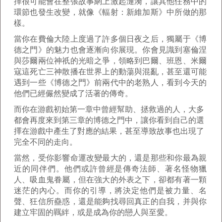
擇很可能會在整張故事網上激起漣漪，讓其他任務中的
環節也發生改變，就像《輻射：新維加斯》中所做的那
樣。
當你在費倫大陸上度過了許多個日夜之后，獨屬于《博
德之門》的魅力也會逐漸向你展現。你會見識到塞倫涅
與莎爾兩位神祇的光暗之爭，領略到巴爾、班恩、米爾
寇這死亡三神散播在世界上的動蕩與混亂，甚至還可能
遇到一些《博德之門》前兩代中的老熟人，看到今天的
他們已經儼然變成了活著的傳奇。
而你在游戲初始第一章中曾經幫助、拯救過的人，大多
都會再度來到第三章的博德之門中，讓你看到自己的選
擇在游戲中產生了對應的結果，甚至導致故事也出現了
完全不同的走向。
當然，受你影響命運改變最大的，還是那些和你最為親
近的同伴們。他們或許曾經是傳奇法師、著名怪物獵
人、吸血鬼眷屬，但在強大的外表之下，卻都有著一顆
迷茫的內心。而你的引導，將決定他們是被力量、名
聲、狂信所蠱惑，還是能夠找尋回真正的自我，并與你
建立牢固的羈絆，或是成為你的戀人與至愛。