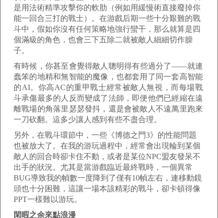
是用法術精準攻擊你的軟肋（例如用緩慢術直接廢掉你
能一回合三打的戰士）。在游戲后期一些十分艱難的戰
斗中，假如你沒有任何策略地強行蠻干，那么就算是四
個滿級的角色，也會三下五除二就被敵人細細切作臊
子。
有時候，你甚至會覺得敵人聰明得有些過分了——就連
蠢笨的地精和無智能的魔像，也都套用了同一套高智能
的AI。你高AC的重甲戰士經常被敵人無視，而每場戰
斗承傷最多的人反而變成了法師，即便他們已經縮在遠
離戰場的角落里瑟瑟發抖，還是會被敵人不遠萬里跑來
一刀砍翻。這多少讓人感到有些不盡合理。
另外，在戰斗環節中，一些《博德之門3》的性能問題
也被放大了。在我的游玩過程中，經常會出現輪到某個
敵人的回合時卻卡住不動，或者是某位NPC盟友發呆不
出手的狀況。尤其是當游戲臨近最終戰時，一個異常
BUG導致我的幀數一度降到了僅有10幀左右，連移動鏡
頭也十分困難，這讓一場本該精彩的戰斗，卻卡頓得像
PPT一樣難以游玩。
閑暇之余來點浪漫