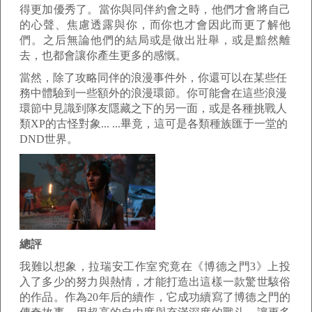
得更加優秀了。當你與同伴約會之時，他們才會將自己
的心聲、焦慮透露與你，而你也才會因此而更了解他
們。之后無論他們的結局或是做出壯舉，或是黯然離
去，也都會讓你產生更多的感慨。
當然，除了攻略同伴的浪漫事件外，你還可以在某些任
務中體驗到一些額外的浪漫環節。你可能會在這些浪漫
環節中見識到隊友隱藏之下的另一面，或是各種挑戰人
類XP的古怪對象... ...畢竟，這可是各類種族匯于一堂的
DND世界。
總評
我難以想象，拉瑞安工作室究竟在《博德之門3》上投
入了多少的努力與熱情，才能打造出這樣一款驚世駭俗
的作品。作為20年后的續作，它成功續寫了博德之門的