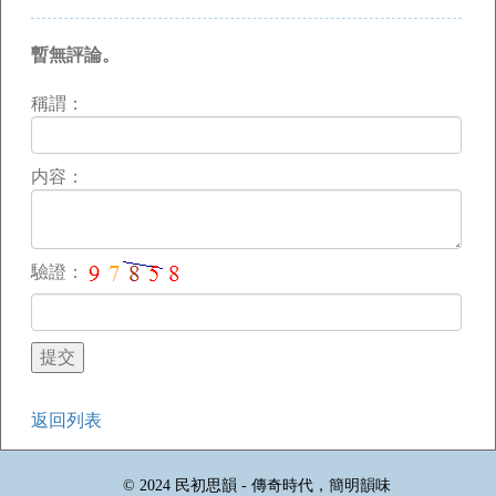
暫無評論。
稱謂：
内容：
驗證：
返回列表
© 2024 民初思韻 - 傳奇時代，簡明韻味