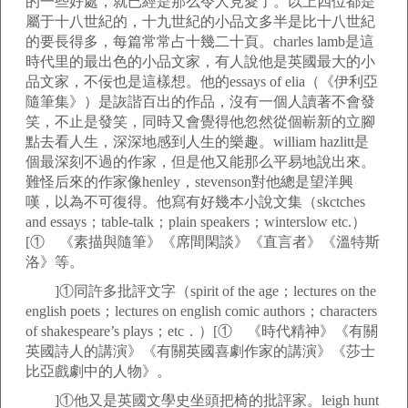
的一些好處，就已經是那么令人見愛了。以上四位都是
屬于十八世紀的，十九世紀的小品文多半是比十八世紀
的要長得多，每篇常常占十幾二十頁。charles lamb是這
時代里的最出色的小品文家，有人說他是英國最大的小
品文家，不佞也是這樣想。他的essays of elia（《伊利亞
隨筆集》）是詼諧百出的作品，沒有一個人讀著不會發
笑，不止是發笑，同時又會覺得他忽然從個嶄新的立腳
點去看人生，深深地感到人生的樂趣。william hazlitt是
個最深刻不過的作家，但是他又能那么平易地說出來。
難怪后來的作家像henley，stevenson對他總是望洋興
嘆，以為不可復得。他寫有好幾本小說文集（skctches
and essays；table-talk；plain speakers；winterslow etc.）
[① 《素描與隨筆》《席間閑談》《直言者》《溫特斯
洛》等。
]①同許多批評文字（spirit of the age；lectures on the
english poets；lectures on english comic authors；characters
of shakespeare’s plays；etc．）[① 《時代精神》《有關
英國詩人的講演》《有關英國喜劇作家的講演》《莎士
比亞戲劇中的人物》。
]①他又是英國文學史坐頭把椅的批評家。leigh hunt