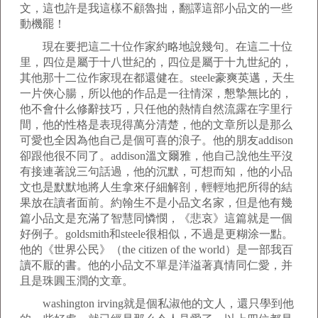
文，這也許是我這樣不顧魯拙，翻譯這部小品文的一些
動機罷！
現在要把這二十位作家約略地說幾句。在這二十位
里，四位是屬于十八世紀的，四位是屬于十九世紀的，
其他那十二位作家現在都還健在。steele豪爽英邁，天生
一片俠心腸，所以他的作品是一往情深，懇摯無比的，
他不會什么修辭技巧，只任他的熱情自然流露在字里行
間，他的性格是表現得萬分清楚，他的文章所以是那么
可愛也全因為他自己是個可喜的浪子。他的朋友addison
卻跟他很不同了。addison溫文爾雅，他自己說他生平沒
有接連著說三句話過，他的沉默，可想而知，他的小品
文也是默默地將人生拿來仔細解剖，輕輕地把所得的結
果放在讀者面前。約翰生不是小品文名家，但是他有幾
篇小品文是充滿了智慧同憐憫，《悲哀》這篇就是一個
好例子。goldsmith和steele很相似，不過是更糊涂一點。
他的《世界公民》（the citizen of the world）是一部我百
讀不厭的書。他的小品文不單是洋溢著真情同仁愛，并
且是珠圓玉潤的文章。
washington irving就是個私淑他的文人，還只學到他