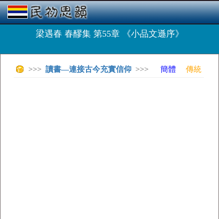
梁遇春 春醪集 第55章 《小品文遜序》
>>>
讀書—連接古今充實信仰
>>>
簡體
傳統