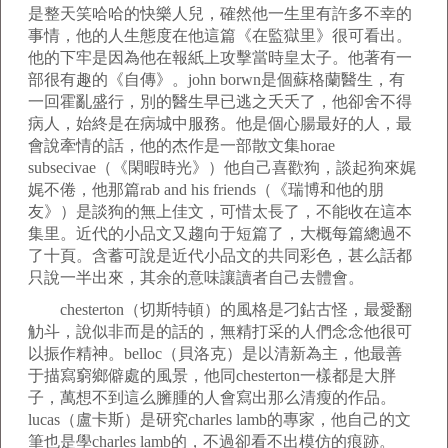
是整天笑哈哈的快樂人兒，確然他一生里有許多不幸的
事情，他的人生態度在他這篇《在監獄里》很可看出。
他的下牢是因為他在報紙上攻擊當時皇太子。他著有一
部很有趣的《自傳》。john borwn是個蘇格蘭醫生，有
一回霍亂盛行，別的醫生早已逃之夭夭了，他卻舍不得
病人，始終是在病城中服務。他是個心腸最好的人，最
會說牽情的話，他的杰作是一部散文集horae
subsecivae（《閑暇時光》）他自己喜歡狗，談起狗來娓
娓不倦，他那篇rab and his friends（《瑞博和他的朋
友》）是談狗的無上佳文，可惜太長了，不能收在這本
集里。近代的小品文又趨向于短篇了，大概每篇總過不
了十頁。含蓄可說是近代小品文的共同彩色，甚么話都
只說一半出來，其余的意味讓讀者自己去體會。
chesterton（切斯特頓）的風格是刁鉆古怪，最愛翻
觔斗，說似非而是的話的，無精打采的人們念念他很可
以振作精神。belloc（貝洛克）是以清新為主，他最善
于描寫窮鄉僻處的風景，他同chesterton一樣都是大胖
子，萬想不到這么臃腫的人會寫出那么清瘦的作品。
lucas（盧卡斯）是研究charles lamb的專家，他自己的文
筆也是學charles lamb的，不過卻看不出模仿的痕跡。