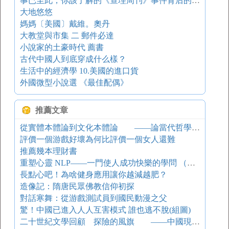
事已至此，你該了解的《查理周刊》事件背后的文化沖突
大地悠悠
媽媽〔美國〕戴維。奧丹
大教堂與市集 二 郵件必達
小說家的土豪時代 薦書
古代中國人到底穿成什么樣？
生活中的經濟學 10.美國的進口貨
外國微型小說選 《最佳配偶》
推薦文章
從實體本體論到文化本體論 ——論當代哲學的轉向
評價一個游戲好壞為何比評價一個女人還難
推薦幾本理財書
重塑心靈 NLP——一門使人成功快樂的學問 （四）
長點心吧！為啥健身應用讓你越減越肥？
造像記：隋唐民眾佛教信仰初探
對話寒舞：從游戲測試員到國民動漫之父
驚！中國已進入人人互害模式 誰也逃不脫(組圖)
二十世紀文學回顧 探險的風旗 ——中國現代主義詩潮回眸