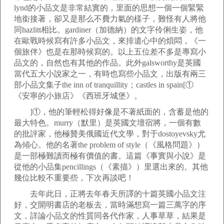
lynd的小品文是非常結實的，里面的思想一個一個緊緊
地銜接著，卻又是那么不費力氣的樣子，難怪有人將他
同hazlitt相比。gardiner（加德納）的文字伶俐生姿，他
在歐戰時候寫有許多小品文，來排遣心中的煩悶，《一
個旅伴》也是在那時候寫的。以上五位差不多是專寫小
品文的，自然也有其他的作品。此外galsworthy是英國
當代五大小說家之一，有時也寫些小品文，出版有兩三
部小品文集子the inn of tranquillity；castles in spain[①
《安寧的小旅店》《西班牙城堡》。
]①，他的筆輕松得好像是不著紙面的，含蓄是他的
最大特色。murry（默里）是英國文壇宿將，一個有數
的批評家，他極贊美俄國近代文學，對于dostoyevsky尤
為傾心。他的名著the problem of style（《風格問題》）
是一部極難讀而極有價值的書。這篇《事實與小說》是
從他的小品集pencillings（《素描》）里選出來的。其他
幾位比較不重要些，下次再談吧！
去年此日，正將去年春天所譯的十篇英國小品文注
好，交開明書店的老板去，當時滿想寫一篇三萬字的序
文，詳論小品文的性質同各代作家，人事草草，結果是