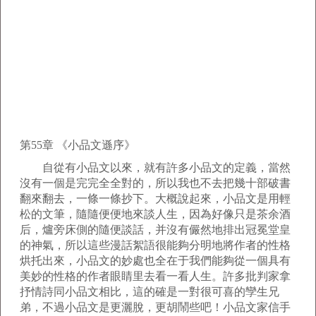
第55章 《小品文遜序》
自從有小品文以來，就有許多小品文的定義，當然
沒有一個是完完全全對的，所以我也不去把幾十部破書
翻來翻去，一條一條抄下。大概說起來，小品文是用輕
松的文筆，隨隨便便地來談人生，因為好像只是茶余酒
后，爐旁床側的隨便談話，并沒有儼然地排出冠冕堂皇
的神氣，所以這些漫話絮語很能夠分明地將作者的性格
烘托出來，小品文的妙處也全在于我們能夠從一個具有
美妙的性格的作者眼睛里去看一看人生。許多批判家拿
抒情詩同小品文相比，這的確是一對很可喜的孿生兄
弟，不過小品文是更灑脫，更胡鬧些吧！小品文家信手