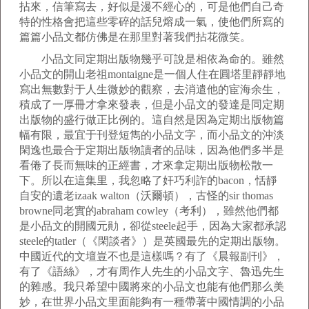
拈來，信筆寫去，好似是漫不經心的，可是他們自己奇
特的性格會把這些零碎的話兒熔成一氣，使他們所寫的
篇篇小品文都仿佛是在那里對著我們拈花微笑。
小品文同定期出版物幾乎可說是相依為命的。雖然
小品文的開山老祖montaigne是一個人住在圓塔里靜靜地
寫出無數對于人生微妙的觀察，去消遣他的宦海余生，
積成了一厚冊才拿來發表，但是小品文的發達是同定期
出版物的盛行做正比例的。這自然是因為定期出版物篇
幅有限，最宜于刊登短雋的小品文字，而小品文的沖淡
閑逸也最合于定期出版物讀者的品味，因為他們多半是
看倦了長而無味的正經書，才來拿定期出版物松散一
下。所以在這集里，我忽略了奸巧利詐的bacon，恬靜
自安的遺老izaak walton（沃爾頓），古怪的sir thomas
browne同老實的abraham cowley（考利），雖然他們都
是小品文的開國元勛，卻從steele起手，因為大家都承認
steele的tatler（《閑談者》）是英國最先的定期出版物。
中國近代的文壇豈不也是這樣嗎？有了《晨報副刊》，
有了《語絲》，才有周作人先生的小品文字、魯迅先生
的雜感。我只希望中國將來的小品文也能有他們那么美
妙，在世界小品文里面能夠有一種帶著中國情調的小品