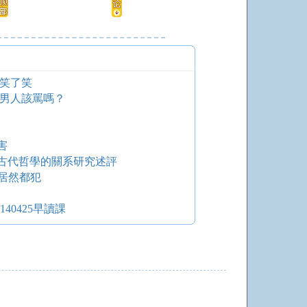
的笑了笑
中國男人該罵嗎？
害
古代哲學的關系研究述評
人居然都犯
40425早讀課