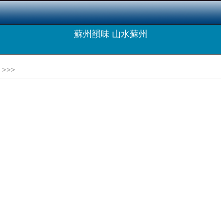
蘇州韻味 山水蘇州
>>>