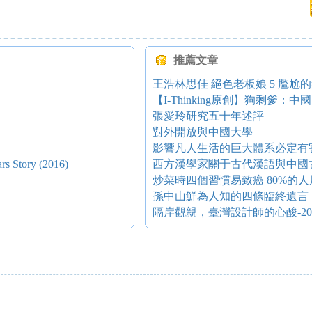
推薦文章
王浩林思佳 絕色老板娘 5 尷尬
【I-Thinking原創】狗剩爹：
張愛玲研究五十年述評
對外開放與中國大學
影響凡人生活的巨大體系必定有
tory (2016)
西方漢學家關于古代漢語與中國
炒菜時四個習慣易致癌 80%的
孫中山鮮為人知的四條臨終遺言
隔岸觀親，臺灣設計師的心酸-201