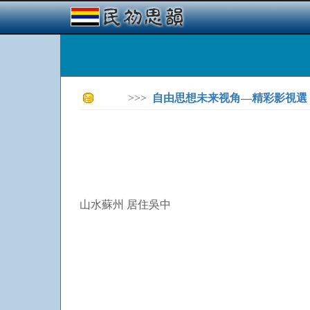
>>>
自由思想未来视角—精彩影視選
山水蘇州 居住吳中