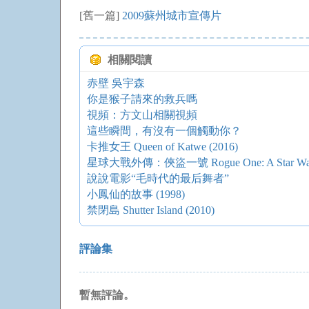
[舊一篇]
2009蘇州城市宣傳片
相關閱讀
赤壁 吳宇森
你是猴子請來的救兵嗎
視頻：方文山相關視頻
這些瞬間，有沒有一個觸動你？
卡推女王 Queen of Katwe (2016)
星球大戰外傳：俠盜一號 Rogue One: A Star Wars S
說說電影“毛時代的最后舞者”
小鳳仙的故事 (1998)
禁閉島 Shutter Island (2010)
評論集
暫無評論。