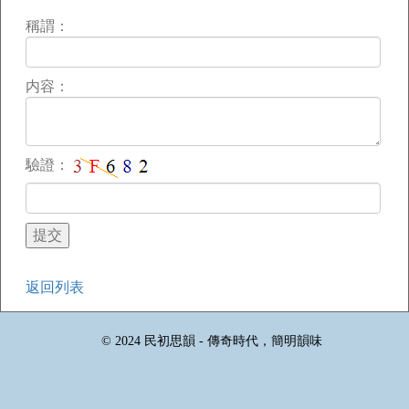
稱謂：
内容：
驗證：
返回列表
© 2024 民初思韻 - 傳奇時代，簡明韻味