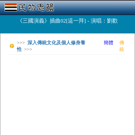
《三國演義》插曲02[這一拜] - 演唱：劉歡
>>>
深入傳統文化及個人修身養
簡體
傳
性
>>>
統