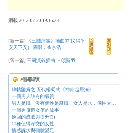
網載 2012-07-20 19:16:33
[新一篇]
《三國演義》插曲07[民得平
安天下安] - 演唱：崔京浩
[舊一篇]
三國演義插曲 －頌關羽
相關閱讀
碑帖鑒賞之 五代楊凝式《神仙起居法》
一個男人該有的氣質
男人是鐵，沒有個性是廢鐵，女人是水，個性太強是禍水
一個男孩追女孩的故事
挽回的成敗與提升(2)
11種值得深交的女性
情感訴求與個體滿足