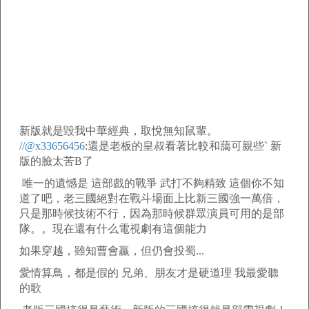
新版就是毀我中華經典，取悅無知鼠輩。
//@x33656456
:還是老板的皇叔看著比較和藹可親些` 新
版的臉太苦B了
唯一的遺憾是 這部戲的戰爭 武打不夠精致 這個你不知
道了吧，老三國絕對在戰斗場面上比新三國強一萬倍，
只是那時候技術不行，因為那時候群眾演員可用的是部
隊。。現在還有什么電視劇有這個能力
如果穿越，雖知曹會贏，但仍會投蜀...
愛情算鳥，都是假的 兄弟、朋友才是硬道理 我最愛聽
的歌