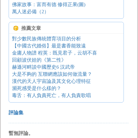
佛家故事：富而有德 修得正果(圖)
萬人迷必備（2）
推薦文章
對少數民族傳統體育項目的分析
【中國古代婚俗】最是書香能致遠
金庸人物譜 程英：既見君子，云胡不喜
回顧波伏娃的《第二性》
赫遜河畔談中國歷史6 汉武帝
大是不夠的 互聯網應該如何做流量？
漢代的天人宇宙論及其文化心理特征
瀕死感受是什么樣的？
毒舌：有人負責死亡，有人負責歌唱
評論集
暫無評論。