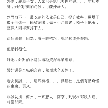
外婆，親戚子女，人家只是惦記著你的錢。。。對您本
身，雖然吵架的時候，可能沖著人。
然而放不下，最吃虧的依然是自己。提升效率，用烘干
機全部烘干，節省晾曬，每三小時喂奶，椅子上抱著，
整個人困得要掉下去。
這個很難，因為，看一眼標題，就能知道是營銷。
但是我很忙。
好吧，針對的不是我這種資深專業網蟲。
帶娃還是全職的合適，然后就辛苦媽了。
老友長談。。。這廂有禮。。。供銷社，是個有點奇怪
的東東。買米。
非誠勿擾，蘇州，一直想去，南京，到現在都沒去過。
相當郁悶。