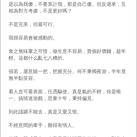
是以為我傻，不要算計我，那是自己傻。但反過來，互
相為對方考慮，不是更好嗎？
不是完美，但最可行。
我很容易會被感動的。
食之無味棄之可惜，做生意不容易，賣個好價錢，趁年
輕。這都什么亂七八糟的。
假若，愿意賭一把，把握充分。何不秉燭夜游，半年竟
無半點笑容。
看人豈可看表面，任憑驅使。真是氣的不輕，你是唯
一。搞猜迷游戲，思量十年，秉持偏見。
到此躊躇不能去，真是又愛又恨。
不經意間的牽手，難得有情人。