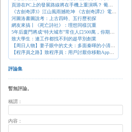
頁游在PC上的發展路線將在手機上重演嗎？ 葡萄大講堂
《古劍奇譚3》江山風雨撼乾坤 《古劍奇譚2》電視劇電影手游
河圖洛書圖說考：上古四時、五行歷初探
網友來搞丨《死亡詩社》：理想同樣沉重
5年后廈門將成“特大城市”常住人口500萬，你期待嗎？
致大學生：連工作都找不到的趁早別創業
【周日人物】妻子眼中的丈夫：多面秦暉的小清新與重口味
【程序員之路】致程序員：用戶討厭你移動App的八大理由
評論集
暫無評論。
稱謂：
内容：