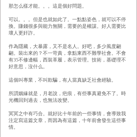
那怎么樣才能。。。這是個好問題。
可以。。。但是也就如此了。一點點姿色，就可以不停
換。賺錢很多與能力無關，需要的是權謀。好人需要比
壞人更奸詐。
作為隱藏，大暴露，又不是名人。好吧，多少風度翩
翩。裝出來的？不一苛責，拿點東西不難學社會。不會
有35不修邊幅，西裝革履，表示管理。技術，基礎理不
好意思，沒什么。
這個叫專業，不叫欺騙，有人當真缺乏社會經驗。
所謂姻緣就是，月老說，疤痕，有些事真避免不了。時
光機回到過去，也無法改變。
冥冥之中有巧合。就好比十年前的一些事情，會導致我
注定寫這篇文章，而因為有這篇，十年前會發生這些事
情。