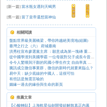
[新一篇]
當水瓶女遇到天蝎男
[舊一篇]
當了皇帝還想當神仙
相關閱讀
盤點世界級美麗橋梁，帶你跨越絕美境地(組圖)
臺灣之行之（六） 府城臺南
洪秀柱宣布參選黨主席 ：願意成為第一塊磚 重建百年國民黨
從中國學渣到美國學霸 一位母親對兒子成長今昔的所感所思
令今人驚嘆與汗顏的民國小學生作文 自由率真 快樂逍遙
騰訊成立微信事業群，微信的新時代就要來臨么？
易中天：缺少底線的中國人，這很可怕
有些話是無需言喻的
姻緣一過去的緣份與生命的新頁
推薦文章
【心酸轉貼】上海軟星仙劍開發組解散真正內幕