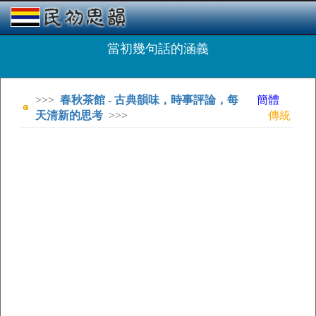
當初幾句話的涵義
>>>
春秋茶館 - 古典韻味，時事評論，每
簡體
天清新的思考
>>>
傳統