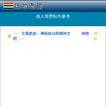
個人簡歷制作參考
>>>
古風悠悠—傳統政治與精神文
簡體
傳
明
>>>
統