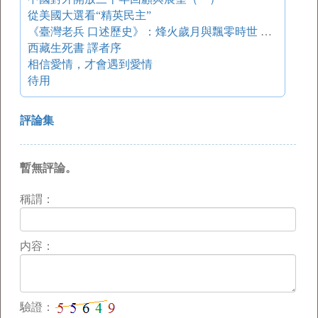
從美國大選看“精英民主”
《臺灣老兵 口述歷史》：烽火歲月與飄零時世 開卷八分鐘
西藏生死書 譯者序
相信愛情，才會遇到愛情
待用
評論集
暫無評論。
稱謂：
内容：
驗證：