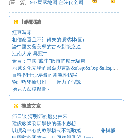
[舊一篇]
1947民國地圖 金時代全圖
相關閱讀
紅豆凋零
相信命運且不計得失的張端林(圖)
論中國文藝美學的古今對接之途
江南人家 吳冠中
金言：中國“瘋牛”股市的龐氏騙局
地域文化立場的書寫與言說&nbsp;&nbsp;&nbsp;&nbsp;——20世紀后20年小說語言論之三
百科 關于沙塵暴的常識性錯誤
物理哲學新思維——斥力子假說
胎兒入盆模擬圖~
推薦文章
節日談 清明節的歷史由來
建設教師發展學校的基本思想
以讀為中心的教學模式不能動搖 ——兼與熊開明老師商榷
中國對外開放三十年回顧與展望（一）