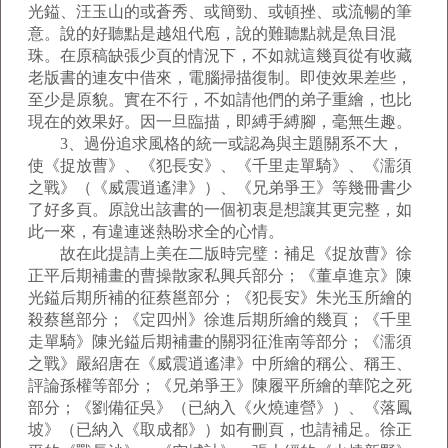
光鎰、汪玉山的或蒼秀、或簡勁、或頓挫、或流暢的筆
意。說的好聽點是越俎代庖，說的難聽點就是魚目混
珠。在原稿缺張少頁的情況下，不如就這幾頁從有收藏
老版書的連友中借來，電腦掃描復制。即使效果差些，
至少是原貌。實在不行，不如請他們的弟子重繪，也比
現在的效果好。因一旦臨描，即縛手縛腳，毫無生趣。
3、過份追求風格的統一或認為與主題關系不大，
使《捉放曹》、《犯長安》、《千里走單騎》、《濡須
之戰》（《威震逍遙津》）、《兄弟爭王》等幾冊書少
了好多頁。原說出該書的一個初衷是想讓其更完整，如
此一來，有違連迷熱盼求全的心情。
故在此提請上美在二版時完璧：補足《捉放曹》徐
正平后期補畫的曹操散家私興兵部分；《董卓進京》陳
光鎰后期所補的征蔡邕部分；《犯長安》朱光玉所繪的
殺蔡邕部分；《定四州》徐進后期所繪的幾頁；《千里
走單騎》陳光鎰后期補畫的關羽征淮南等部分；《濡須
之戰》嚴紹唐在《威震逍遙津》中所繪的稱公、稱王、
評論孫權等部分；《兄弟爭王》陳履平所繪的華陀之死
部分；《劉備征吳》（已納入《火燒連營》）、《落鳳
坡》（已納入《取成都》）如有刪頁，也請補足。徐正