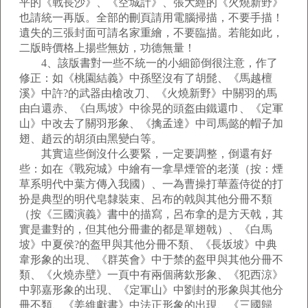
平的《戰長沙》、《空城計》、張大經的《火燒新野》
也請統一再版。全部的刪頁請用電腦掃描，不要手描！
遺失的三張封面可請名家重繪，不要臨描。若能如此，
二版時價格上揚些無妨，功德無量！
4、該版書對一些不統一的小細節倒很注意，作了
修正：如《桃園結義》中孫堅沒有了胡髭、《馬越檀
溪》中許?的武器由槍改刀、《火燒新野》中關羽的馬
由白還赤、《白馬坡》中徐晃的頭盔由鐵還巾、《定軍
山》中改去了關羽形象、《擒孟達》中司馬懿的帽子加
翅、趙云的胡須由黑變白等。
其實這些倒沒什么要緊，一定要調整，倒還有好
些：如在《戰宛城》中繪有一拿旱煙管的老漢（按：煙
草系明代中葉方傳入我國）、一為曹操打華蓋侍從的打
扮是典型的明代皂隸裝束、呂布的戟與其他分冊不類
（按《三國演義》書中的描寫，呂布拿的是方天戟，其
實是畫對的，但其他分冊畫的都是單翅戟）、《白馬
坡》中夏侯?的盔甲與其他分冊不類、《長坂坡》中典
韋形象的出現、《群英會》中于禁的盔甲與其他分冊不
類、《火燒赤壁》一頁中有兩個蔣欽形象、《犯西涼》
中郭嘉形象的出現、《定軍山》中劉封的形象與其他分
冊不類、《姜維獻書》中法正形象的出現、《三國歸