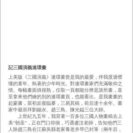
記三國演義連環畫
上美版《三國演義》連環畫曾是我的最愛，伴我度過懵
懂的童年、執著的少年時光。對連環畫家們充滿敬仰之
情。每幅畫面俱很熟，任取一頁都能分辨是誰所畫，直
至拿來他們繪的別的連環畫頁，也能看出。是我畫畫的
起蒙書，當初反復臨摹，三易其稿，前后達十余年。畫
家中最崇拜劉錫永、趙三島、陳光鎰三位大師。
上世紀九五年，我背著一百多位三國人物畫稿去上
美“朝圣”，正在門口徘徊，巧遇盧汶老師，告知他們三
人除趙三島在江蘇吳縣老家養老并早已封筆（兩年后，