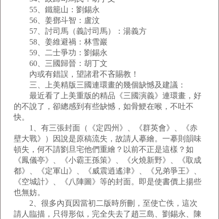
55、鐵籠山：劉錫永
56、姜鄧斗智：盧汶
57、討司馬（義討司馬）：湯義方
58、姜維避禍：林雪巖
59、二士爭功：劉錫永
60、三國歸晉：胡丁文
內或有錯誤，望諸君不吝賜教！
三、上美精版三國連環畫的幾個缺憾及建議：
最近看了上美重版的精品《三國演義》連環畫，好
的不說了，卻總感到有些缺憾，如骨鯁在喉，不吐不
快。
1、有三張封面（《定四州》、《群英會》、《赤
壁大戰》）因說是原稿流失，故請人摹繪。一摹則韻味
頓失，何不請劉旦宅他們重繪？以前不正是這樣？如
《鳳儀亭》、《小霸王孫策》、《火燒新野》、《取成
都》、《定軍山》、《威震逍遙津》、《兄弟爭王》、
《空城計》、《八陣圖》等的封面。即是使書價上揚些
也無妨。
2、很多內頁因當初二版時所刪，至使亡佚，這次
請人臨描，只得形似，完全失去了趙三島、劉錫永、陳