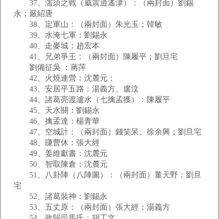
37、濡須之戰（威震逍遙津）：（兩封面）劉錫
永；嚴紹唐
38、定軍山：（兩封面）朱光玉；韓敏
39、水淹七軍：劉錫永
40、走麥城：趙宏本
41、兄弟爭王：（兩封面）陳履平；劉旦宅
劉備征吳 ：蔣萍
42、火燒連營：沈麓元；
43、安居平五路：湯義方、盧汶
44、諸葛亮渡瀘水（七擒孟獲）：陳履平
45、天水關：劉錫永
46、擒孟達：楊青華
47、空城計：（兩封面）錢笑呆、徐余興；劉旦宅
48、賺曹休：張大經
49、姜維獻書：沈麓元
50、智取陳倉：沈麓元
51、八卦陣（八陣圖）：（兩封面）董天野；劉旦
宅
52、諸葛裝神：劉錫永
53、五丈原：（兩封面）張大經；湯義方
54、政歸司馬氏：胡丁文