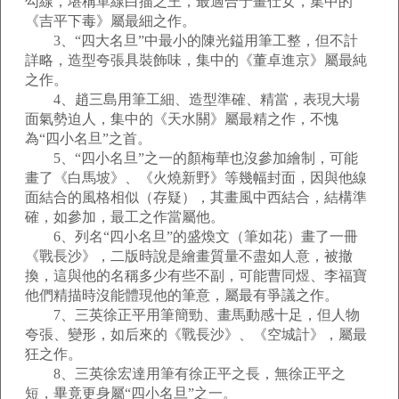
勾線，堪稱單線白描之王，最適合于畫仕女，集中的
《吉平下毒》屬最細之作。
3、“四大名旦”中最小的陳光鎰用筆工整，但不計
詳略，造型夸張具裝飾味，集中的《董卓進京》屬最純
之作。
4、趙三島用筆工細、造型準確、精當，表現大場
面氣勢迫人，集中的《天水關》屬最精之作，不愧
為“四小名旦”之首。
5、“四小名旦”之一的顏梅華也沒參加繪制，可能
畫了《白馬坡》、《火燒新野》等幾幅封面，因與他線
面結合的風格相似（存疑），其畫風中西結合，結構準
確，如參加，最工之作當屬他。
6、列名“四小名旦”的盛煥文（筆如花）畫了一冊
《戰長沙》，二版時說是繪畫質量不盡如人意，被撤
換，這與他的名稱多少有些不副，可能曹同煜、李福寶
他們精描時沒能體現他的筆意，屬最有爭議之作。
7、三英徐正平用筆簡勁、畫馬動感十足，但人物
夸張、變形，如后來的《戰長沙》、《空城計》，屬最
狂之作。
8、三英徐宏達用筆有徐正平之長，無徐正平之
短，畢竟更身屬“四小名旦”之一。