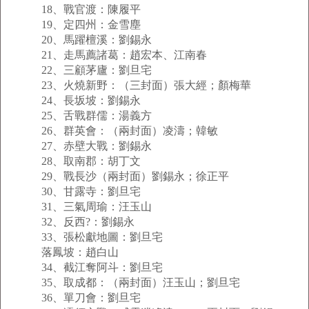
18、戰官渡：陳履平
19、定四州：金雪塵
20、馬躍檀溪：劉錫永
21、走馬薦諸葛：趙宏本、江南春
22、三顧茅廬：劉旦宅
23、火燒新野：（三封面）張大經；顏梅華
24、長坂坡：劉錫永
25、舌戰群儒：湯義方
26、群英會：（兩封面）凌濤；韓敏
27、赤壁大戰：劉錫永
28、取南郡：胡丁文
29、戰長沙（兩封面）劉錫永；徐正平
30、甘露寺：劉旦宅
31、三氣周瑜：汪玉山
32、反西?：劉錫永
33、張松獻地圖：劉旦宅
落鳳坡：趙白山
34、截江奪阿斗：劉旦宅
35、取成都：（兩封面）汪玉山；劉旦宅
36、單刀會：劉旦宅