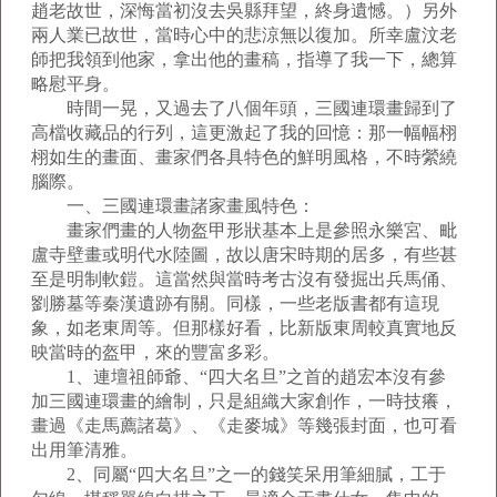
趙老故世，深悔當初沒去吳縣拜望，終身遺憾。）另外
兩人業已故世，當時心中的悲涼無以復加。所幸盧汶老
師把我領到他家，拿出他的畫稿，指導了我一下，總算
略慰平身。
時間一晃，又過去了八個年頭，三國連環畫歸到了
高檔收藏品的行列，這更激起了我的回憶：那一幅幅栩
栩如生的畫面、畫家們各具特色的鮮明風格，不時縈繞
腦際。
一、三國連環畫諸家畫風特色：
畫家們畫的人物盔甲形狀基本上是參照永樂宮、毗
盧寺壁畫或明代水陸圖，故以唐宋時期的居多，有些甚
至是明制軟鎧。這當然與當時考古沒有發掘出兵馬俑、
劉勝墓等秦漢遺跡有關。同樣，一些老版書都有這現
象，如老東周等。但那樣好看，比新版東周較真實地反
映當時的盔甲，來的豐富多彩。
1、連壇祖師爺、“四大名旦”之首的趙宏本沒有參
加三國連環畫的繪制，只是組織大家創作，一時技癢，
畫過《走馬薦諸葛》、《走麥城》等幾張封面，也可看
出用筆清雅。
2、同屬“四大名旦”之一的錢笑呆用筆細膩，工于