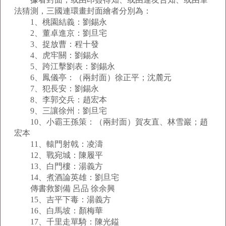
法猜測，三國連環畫封面繪者分別為：
1、桃園結義：劉錫永
2、董卓進京：劉旦宅
3、捉放曹：程十發
4、虎牢關：劉錫永
5、跨江擊劉表：劉錫永
6、鳳儀亭：（兩封面）徐正平；沈麓元
7、犯長安：劉錫永
8、李郭交兵：趙宏本
9、三讓徐州：劉旦宅
10、小霸王孫策：（兩封面）賀友直、林雪巖；趙
宏本
11、轅門射戟：凌濤
12、戰宛城：陳履平
13、白門樓：湯義方
14、煮酒論英雄：劉旦宅
傳書救劉備 呂品 徐余興
15、吉平下毒：湯義方
16、白馬坡：顏梅華
17、千里走單騎：陳光鎰