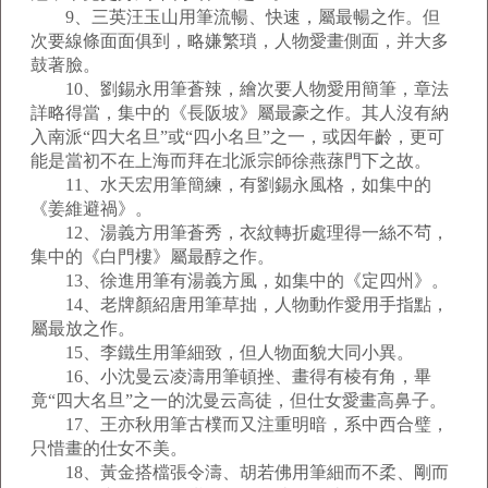
9、三英汪玉山用筆流暢、快速，屬最暢之作。但
次要線條面面俱到，略嫌繁瑣，人物愛畫側面，并大多
鼓著臉。
10、劉錫永用筆蒼辣，繪次要人物愛用簡筆，章法
詳略得當，集中的《長阪坡》屬最豪之作。其人沒有納
入南派“四大名旦”或“四小名旦”之一，或因年齡，更可
能是當初不在上海而拜在北派宗師徐燕蓀門下之故。
11、水天宏用筆簡練，有劉錫永風格，如集中的
《姜維避禍》。
12、湯義方用筆蒼秀，衣紋轉折處理得一絲不茍，
集中的《白門樓》屬最醇之作。
13、徐進用筆有湯義方風，如集中的《定四州》。
14、老牌顏紹唐用筆草拙，人物動作愛用手指點，
屬最放之作。
15、李鐵生用筆細致，但人物面貌大同小異。
16、小沈曼云凌濤用筆頓挫、畫得有棱有角，畢
竟“四大名旦”之一的沈曼云高徒，但仕女愛畫高鼻子。
17、王亦秋用筆古樸而又注重明暗，系中西合璧，
只惜畫的仕女不美。
18、黃金搭檔張令濤、胡若佛用筆細而不柔、剛而