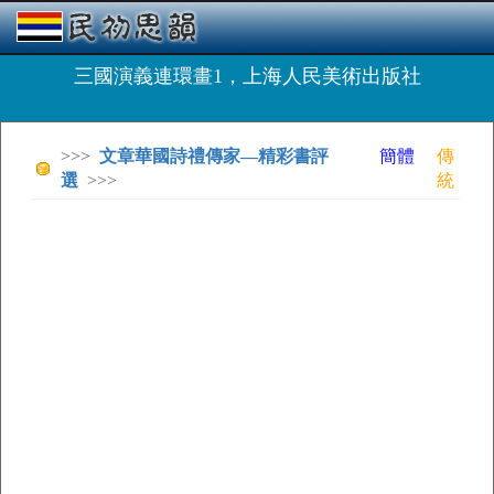
三國演義連環畫1，上海人民美術出版社
>>>
文章華國詩禮傳家—精彩書評
簡體
傳
選
>>>
統