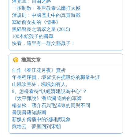
潘光旦：自由之路
一招制敵：馮唐教泰戈爾打太極
潛規則：中國歷史中的真實游戲
寫給前女友的《情書》
黑貓警長之翡翠之星 (2015)
100本給孩子的書單
快看，這里有一群文藝蟲子！
推薦文章
佳作《春江花月夜》賞析
年長程序員，壞習慣在扼殺你的職業生涯
山風吹空林，颯颯如有人。
9、怎樣看待“以經濟建設為中心”？
《太平雜說》潘旭瀾 送終的軍師
楊奎松：蔣介石與毛澤東的同與不同
書院書籍知識圖
新媒介傳播中的淺閱讀現象
熊培云：夢里回到宋朝