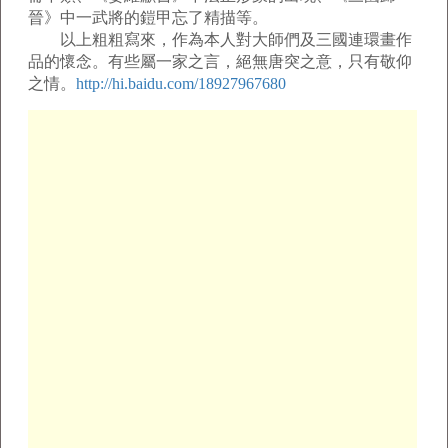
晉》中一武將的鎧甲忘了精描等。
以上粗粗寫來，作為本人對大師們及三國連環畫作
品的懷念。有些屬一家之言，絕無唐突之意，只有敬仰
之情。
http://hi.baidu.com/18927967680