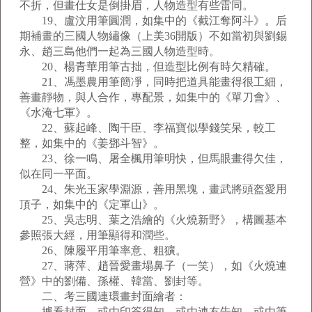
不折，但畫仕女是倒掛眉，人物造型有些雷同。
19、盧汶用筆圓潤，如集中的《截江奪阿斗》。后
期補畫的三國人物繡像（上美36開版）不如當初與劉錫
永、趙三島他們一起為三國人物造型時。
20、楊青華用筆古拙，但造型比例有時欠精確。
21、馮墨農用筆簡凈，同時把道具能畫得很工細，
善畫靜物，與人合作，專配景，如集中的《單刀會》、
《水淹七軍》。
22、蘇起峰、陶干臣、李福寶似學錢笑呆，較工
整，如集中的《姜鄧斗智》。
23、徐一鳴、屠全楓用筆明快，但馬眼畫得欠佳，
似在同一平面。
24、朱光玉家學淵源，善用黑塊，畫武將頭盔愛用
頂子，如集中的《定軍山》。
25、吳志明、葉之浩繪的《火燒新野》，構圖基本
參照張大經，用筆顯得和潤些。
26、陳履平用筆率意、粗獷。
27、蔣萍、趙晉愛畫塌鼻子（一笑），如《火燒連
營》中的劉備、孫權、韓當、劉封等。
二、考三國連環畫封面繪者：
據看封面，或由印簽得知、或由連友告知、或由筆