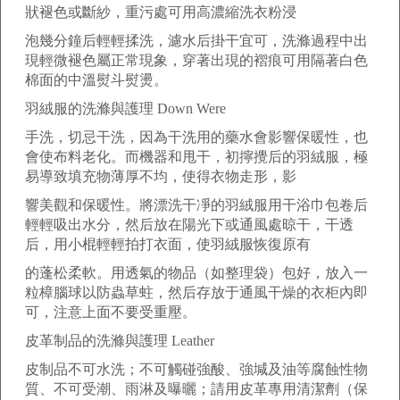
狀褪色或斷紗，重污處可用高濃縮洗衣粉浸
泡幾分鐘后輕輕揉洗，濾水后掛干宜可，洗滌過程中出
現輕微褪色屬正常現象，穿著出現的褶痕可用隔著白色
棉面的中溫熨斗熨燙。
羽絨服的洗滌與護理 Down Were
手洗，切忌干洗，因為干洗用的藥水會影響保暖性，也
會使布料老化。而機器和甩干，初擰攪后的羽絨服，極
易導致填充物薄厚不均，使得衣物走形，影
響美觀和保暖性。將漂洗干凈的羽絨服用干浴巾包卷后
輕輕吸出水分，然后放在陽光下或通風處晾干，干透
后，用小棍輕輕拍打衣面，使羽絨服恢復原有
的蓬松柔軟。用透氣的物品（如整理袋）包好，放入一
粒樟腦球以防蟲草蛀，然后存放于通風干燥的衣柜內即
可，注意上面不要受重壓。
皮革制品的洗滌與護理 Leather
皮制品不可水洗；不可觸碰強酸、強堿及油等腐蝕性物
質、不可受潮、雨淋及曝曬；請用皮革專用清潔劑（保