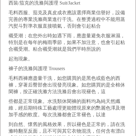
西裝/茄克的洗滌與護理 Suit/Jacket
毛料西服、茄克及真皮成衣應該選擇商業信譽好，設備
完善的專業洗滌商業進行干洗。在整燙過程中不能用蒸
汽熨斗對準衣服直接噴氣，否則會引起粘合
襯受潮；在您外出時如遇下雨，應盡量避免衣服淋濕，
特別是在每年的梅雨季節，如果不加注意，也會引起粘
合襯受潮。粘合襯受潮就是我們平時所說的
起泡現象。
褲子的洗滌與護理 Trousers
毛料西褲應盡量干洗，如您購買的是黑色或藍色的西
褲，穿著后臀部會出現發亮現象。如您購買的是全棉休
閑褲，按正確洗滌方法洗滌后會出現褪色，這
些都是正常現象。水洗類休閑褲的面料均為純天然纖
維，經后期特殊工藝處理更能體現原來的艷麗色澤及增
加手感的軟度。每次洗滌都會正常褪色，以達
到自然、懷舊的風格效果，所以褪色是正常的，請在洗
滌時翻至反面，且不可與其它衣物混洗，任何含有漂白