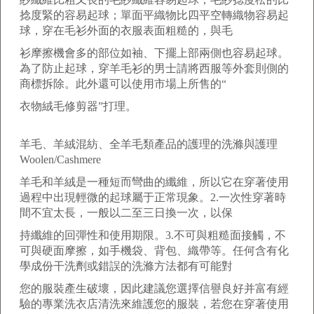
捻度緊的容易起球；單面平織物比四平空轉織物容易起
球，穿在毛衫外面的衣服表面粗糙的，與毛
衫摩擦機會多的部位如袖、下擺上部兩側也容易起球。
為了防止起球，穿羊毛衫的男士請將西服等外套則側的
商標拆除。此外還可以使用市場上所售的“
衣物絨毛修剪器”打理。
羊毛、羊絨混紡、全羊毛類產品的護理的洗滌與護理
Woolen/Cashmere
羊毛和羊絨是一種短而彎曲的纖維，所以它在穿著使用
過程中出現輕微的起球屬于正常現象。2.一次性穿著時
間不宜太長，一般以二至三日換一次，以保
持纖維的回彈性和使用期限。3.不可與粗糙面接觸，不
可與硬面摩擦，如手機袋、背包、織帶等。任何含有化
學成份干洗劑或錯誤的洗滌方法都有可能對
您的服裝產生破壞，因此建議您選擇信譽良好并富有經
驗的專業洗衣店清洗來維護您的服裝，若您在穿著使用