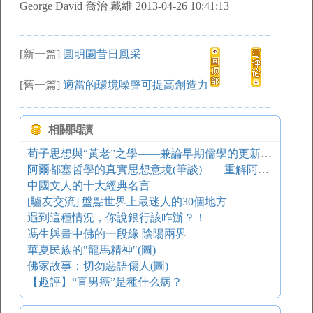
George David 喬治 戴維 2013-04-26 10:41:13
[新一篇]
圓明園昔日風采
[舊一篇]
適當的環境噪聲可提高創造力
相關閱讀
荀子思想與“黃老”之學——兼論早期儒學的更新與發展
阿爾都塞哲學的真實思想意境(筆談) 重解阿爾都塞
中國文人的十大經典名言
[驢友交流] 盤點世界上最迷人的30個地方
遇到這種情況，你說銀行該咋辦？！
馮生與畫中佛的一段緣 陰陽兩界
華夏民族的"龍馬精神"(圖)
佛家故事：切勿惡語傷人(圖)
【趣評】“直男癌”是種什么病？