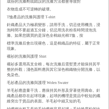
成份的洗滌劑或錯誤的洗滌方法都會導致對
衣物造成不可逆轉的破壞。
T恤產品的洗滌與護理 T-shirt
針織產品大力極易變形，請用手洗，切忌使用機洗，浸
泡時間不要超過五分鐘，切忌用洗衣粉長時間浸泡洗
滌。如果您購買的是深色全棉絲光棉T恤，按
標準洗滌后會出現褪色，這是棉織品的特征，屬于正常
現象。
襯衫的洗滌與護理 Shirt
襯衫多選用高支全棉，每次洗滌后需熨燙才能保持其平
整的外觀；淺色面料應與其它深色棉織物分開洗滌，以
免染色。
毛衫產品的洗滌與護理 Wolen Swater
羊毛衫應盡量干洗，應保持其外形及穿著使用壽命。針
織產品都存在起球現象，起球的機理是貨品中較短的纖
維突出于貨品的表面。羊毛衫中細又短的毛
紗纖維比粗又長的毛紗纖維容易起球；毛紗捻度松的比