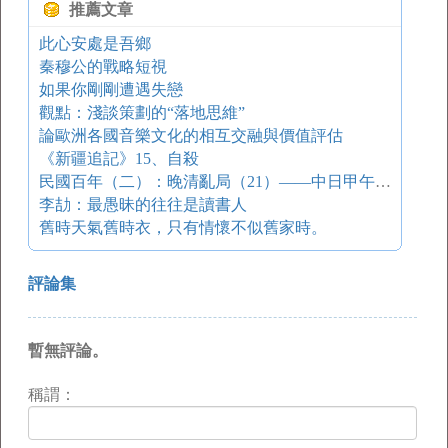
推薦文章
此心安處是吾鄉
秦穆公的戰略短視
如果你剛剛遭遇失戀
觀點：淺談策劃的“落地思維”
論歐洲各國音樂文化的相互交融與價值評估
《新疆追記》15、自殺
民國百年（二）：晚清亂局（21）——中日甲午戰爭（下）
李劼：最愚昧的往往是讀書人
舊時天氣舊時衣，只有情懷不似舊家時。
評論集
暫無評論。
稱謂：