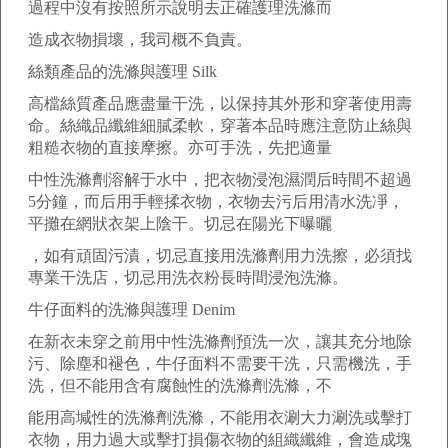
過程中沒有按照所示說明去正確護理洗滌而
造成衣物損壞，我司概不負責。
絲類產品的洗滌與護理 Silk
高檔絲質產品應盡量干洗，以保持其外形和穿著使用壽
命。絲織品纖維細膩柔軟，穿著本品時應注意防止絲與
粗糙衣物的直接摩擦。亦可手洗，先把適量
中性洗滌劑溶解于水中，把衣物浸泡濕潤后時間不超過
5分鐘，而后用手輕揉衣物，衣物去污后用清水洗凈，
平攤在網狀衣架上陰干。切忌在陽光下曝曬
，如有頑固污漬，切忌直接用洗滌劑用力洗擦，必須找
專業干洗店，切忌用洗衣粉長時間浸泡洗滌。
牛仔面料的洗滌與護理 Denim
在新衣未穿之前用中性洗滌劑預洗一次，讓其充分地除
污、除塵和褪色，牛仔面料不需要干洗，只需機洗，手
洗，但不能用含有腐蝕性的洗滌劑洗滌，不
能用高堿性的洗滌劑洗滌，不能用衣涮大力涮洗或擊打
衣物，用力過大或擊打損傷衣物的組織纖維，會造成塊