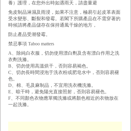
養）護理，在您外出時如遇雨天，請盡量避
免皮制品淋濕及雨浸，如果不注意，極易引起皮革表面
受水變形、斷裂和發霉。若閣下所購產品在不需穿著的
時候請將產品儲存在保持通風干燥的地方，
防止產品受潮發霉。
禁忌事項 Taboo matters
A、除純白衣服，切勿使用漂白劑及含有漂白作用之洗
衣劑洗滌。
B、切勿使用高溫烘干，否則容易褐色。
C、切勿長時間浸泡于洗衣粉或肥皂水中，否則容易褪
色。
D、棉、毛及麻制品，不宜用洗衣機洗滌。
E、晾干時，避免陽光直接照射，否則容易褪色。
F、不同顏色衣物應單獨洗滌或將顏色相近的衣物放在
一起洗滌。