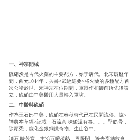
一、神宗開械
硫硝炭是古代火藥的主要配方，始于唐代。北宋慶歷年
間，西元1044年，兵書<武經總要>將火藥的多種配方首
次公諸於世。宋神宗在位期間，軍器作和御前所先後設
立，硫硝由中藥醫用大量轉入軍坊。
二、中醫與硫硝
作為玉石部中藥，硫硝在春秋時代已在民間流傳。據<
神農本草經>記載：石流黃 味酸溫有毒。。。堅筋骨，
除頭禿，能化金銀銅鐵奇物。生山谷中。
消石 味苦寒。主治五臟積熱，胃脹閉。滌去畜結飲食，