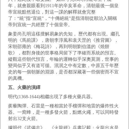
年，就會親眼看到1911年的辛亥革命，清朝最後一個皇
帝宣統黯然退位，對這一課的解釋就會完整
了：“統”指“宣統”，“十傳絕統”是指清朝從順治入關稱
帝到宣統一共經歷了十個皇帝。
象姜尚孔明這樣擅解易象的先知， 歷代都有出現。繼孔
明的《馬前課》，唐朝李淳風和袁天罡的《推背圖》，
宋朝邵雍的《梅花詩》，再到明朝劉伯溫的《燒餅
歌》，都對身後的世事格局留下了準確而系統的預言。
縱觀這些朝代預言，年輪的運轉似乎深奧莫測，世事的
變局似乎又有道可循。泯泯之中有定數，中原五千年歷
史的每一個朝脈的淵源，是否都深藏著一些個密而不宣
的真機。
五、火藥的演繹
明代(1368-1644)相繼出現了多種火藥兵器。
蒺藜陶彈、石雷是一種相當於手榴彈和地雷的爆炸性火
器。一窩蜂，是一種多發火箭，點燃火繩，可以同時發
射出32支火箭。
據明代《武備志》、《火龍經》兵書記載：火龍出水是