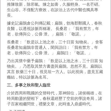
推陳致新，除邪氣。煉之如膏，久服輕身。一名芒硝。
生山谷。不僅配方療效，在診治上古代中醫也獨具專
長。
據史記扁鵲倉公列傳記載：扁鵲，勃海郡鄭國人，春秋
良醫，以透視診脈而稱著。 長桑君：「我有禁方，年
老，欲傳與公，公毋 泄。」扁鵲：「敬諾。」
長桑君：「飲是以上池之水，三十日當 知物矣。」舍客
長桑君知扁鵲非普通人，閑與語曰：「我有禁方，年
老，欲傳與公，公毋 泄。」 扁鵲曰：「敬諾。」
乃出其懷中藥予扁鵲：「飲是以上池之水，三十日當 知
物矣。」乃悉取其禁方書盡與扁鵲。忽然不見。扁鵲以
其言 飲藥三十日，視見垣一方人。以此視病，盡見五藏
癥結，特以診脈為名耳。
三、多事之秋和聖人臨世
介於西周和戰國的交替時代，眾神歸位，諸侯稱雄，在
時局動盪的變相下，春秋還經歷了空前的學說奇局，諸
子百家相繼問世，禮樂文章，此時進入鼎盛時代。