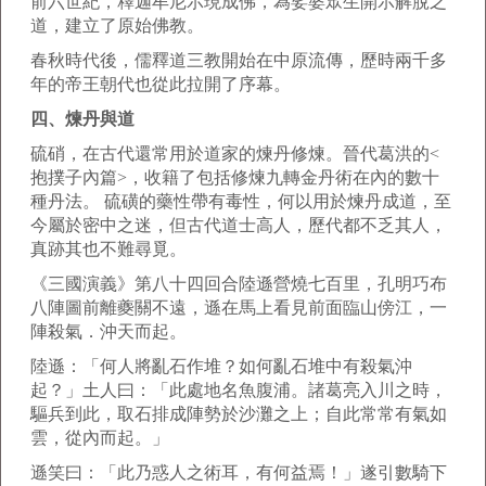
前六世紀，釋迦牟尼示現成佛，為娑婆眾生開示解脫之
道，建立了原始佛教。
春秋時代後，儒釋道三教開始在中原流傳，歷時兩千多
年的帝王朝代也從此拉開了序幕。
四、煉丹與道
硫硝，在古代還常用於道家的煉丹修煉。晉代葛洪的<
抱撲子內篇>，收籍了包括修煉九轉金丹術在內的數十
種丹法。 硫磺的藥性帶有毒性，何以用於煉丹成道，至
今屬於密中之迷，但古代道士高人，歷代都不乏其人，
真跡其也不難尋覓。
《三國演義》第八十四回合陸遜營燒七百里，孔明巧布
八陣圖前離夔關不遠，遜在馬上看見前面臨山傍江，一
陣殺氣．沖天而起。
陸遜：「何人將亂石作堆？如何亂石堆中有殺氣沖
起？」土人曰：「此處地名魚腹浦。諸葛亮入川之時，
驅兵到此，取石排成陣勢於沙灘之上；自此常常有氣如
雲，從內而起。」
遜笑曰：「此乃惑人之術耳，有何益焉！」遂引數騎下