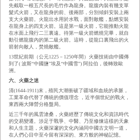
先截取一根五尺長的毛竹作為龍身。龍腹內裝有幾支單
髮式火箭，又在龍身的前、後兩部，分別傾斜安裝上兩
支大火藥箭。火龍出水用於水戰，面對敵艦，點燃安裝
在龍身上的四支火箭。這是第一級火箭，它能推動火龍
在水面上飛行二三裏遠。待第一級火箭燃燒完畢，就自
動引燃龍腹內的第二級火箭。這時，從龍口裏飛出的火
箭射向敵人，焚燒敵艦。
13世紀前期（公元1225－1250年間）火藥技術由中國傳
到了( 波斯“中國鹽”埃及“中國雪”) 阿拉伯，後轉致歐
洲。
六、火藥之迷
清(1644-1911)末，殖民大潮衝破了疆域和血統的承脈，
工業革命代替了傳統的價值理念 ，近半個世紀的戰火，
東西兩大陣營分格盤局。
近三千年的風雲滄桑，火藥經歷了傳統文化和資訊時代
的交易變遷。涉足于戰爭、中醫、乃至修煉這樣的天象
和人生主題，火藥深邃的文化內涵同中國古文明一道，
在人們心目中至今留有深深的、東方般的神秘記憶。