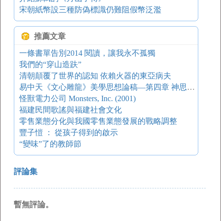
宋朝紙幣設三種防偽標識仍難阻假幣泛濫
推薦文章
一條書單告別2014 閱讀，讓我永不孤獨
我們的“穿山造趺”
清朝顛覆了世界的認知 依賴火器的東亞病夫
易中天《文心雕龍》美學思想論稿—第四章 神思之理
怪獸電力公司 Monsters, Inc. (2001)
福建民間歌謠與福建社會文化
零售業態分化與我國零售業態發展的戰略調整
豐子愷 ： 從孩子得到的啟示
“變味”了的教師節
評論集
暫無評論。