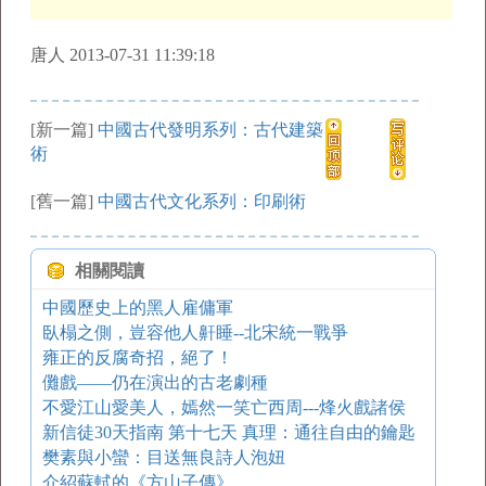
唐人 2013-07-31 11:39:18
[新一篇]
中國古代發明系列：古代建築
術
[舊一篇]
中國古代文化系列：印刷術
相關閱讀
中國歷史上的黑人雇傭軍
臥榻之側，豈容他人鼾睡--北宋統一戰爭
雍正的反腐奇招，絕了！
儺戲――仍在演出的古老劇種
不愛江山愛美人，嫣然一笑亡西周---烽火戲諸侯
新信徒30天指南 第十七天 真理：通往自由的鑰匙
樊素與小蠻：目送無良詩人泡妞
介紹蘇軾的《方山子傳》