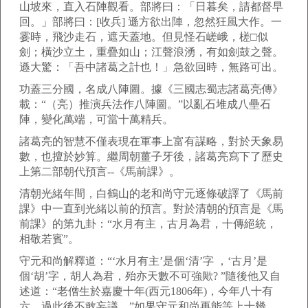
山坡來，直入石陣觀看。部將曰：「日暮矣，請都督早
回。」部將曰：[收兵] 遜方欲出陣，忽然狂風大作。一
霎時，飛沙走石，遮天蓋地。但見怪石嵯峨，槎□似
劍；橫沙立土，重疊如山；江聲浪湧，有如劍鼓之聲。
遜大驚：「吾中諸葛之計也！」急欲回時，無路可出。
功蓋三分國，名成八陣圖。據《三國志蜀志諸葛亮傳》
載：“（亮）推演兵法作八陣圖。”以亂石堆成八壘石
陣，變化萬端，可當十萬精兵。
諸葛亮的智慧不僅表現在軍事上富有謀略，對於天象易
數，也擅於妙算。繼周朝薑子牙後，諸葛亮寫下了歷史
上第二部朝代預言--《馬前課》。
清朝光緒年間，白鶴山的老和尚守元逐條破譯了《馬前
課》中一直到光緒以前的預言。對於清朝的預言是《馬
前課》的第九卦：“水月有主，古月為君，十傳絕統，
相敬若賓”。
守元和尚解釋道：“‘水月有主’是個‘清’字 ，‘古月’是
個‘胡’字，胡人為君，殆亦天數不可強歟? ”隨後他又自
述道：“老僧生於嘉慶十年(西元1806年)，今年八十有
六，過此後不敢妄議。”如果守元和尚再能等上十幾