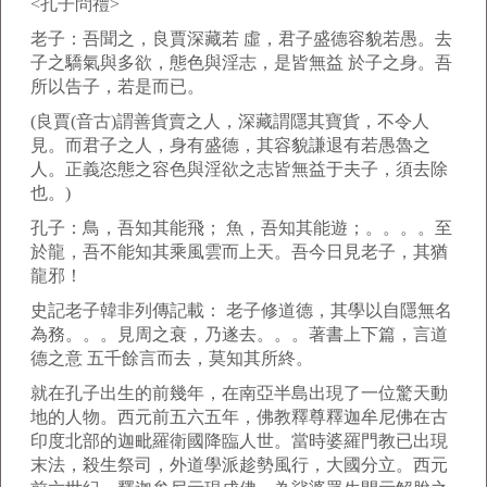
<孔子問禮>
老子：吾聞之，良賈深藏若 虛，君子盛德容貌若愚。去
子之驕氣與多欲，態色與淫志，是皆無益 於子之身。吾
所以告子，若是而已。
(良賈(音古)謂善貨賣之人，深藏謂隱其寶貨，不令人
見。而君子之人，身有盛德，其容貌謙退有若愚魯之
人。正義恣態之容色與淫欲之志皆無益于夫子，須去除
也。)
孔子：鳥，吾知其能飛； 魚，吾知其能遊；。。。。至
於龍，吾不能知其乘風雲而上天。吾今日見老子，其猶
龍邪！
史記老子韓非列傳記載： 老子修道德，其學以自隱無名
為務。。。見周之衰，乃遂去。。。著書上下篇，言道
德之意 五千餘言而去，莫知其所終。
就在孔子出生的前幾年，在南亞半島出現了一位驚天動
地的人物。西元前五六五年，佛教釋尊釋迦牟尼佛在古
印度北部的迦毗羅衛國降臨人世。當時婆羅門教已出現
末法，殺生祭司，外道學派趁勢風行，大國分立。西元