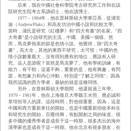
后來，我在中國社會科學院考古研究所工作和在該
院研究生院考古系讀碩士，他在讀博士。
1977－1984年，他在普林斯頓大學東亞系，從浦安
迪（AndrewPlaks）和高友功治中國小說和比較文學。
當時，浦氏是研究《紅樓夢》和“四大奇書”的名家。“四
大奇書”是小說研究的主流，中國、美國一個樣。然
而，馬克夢熱衷的卻是色情小說。他覺得，除“四大奇
書”，高大全，其他的東西不研究，太可惜；中國的色
情小說數量龐大，沒有得到應有的地位，應該有人研
究。這人是誰呢？當然是馬克夢了。他有學術訓練，有
能力，有干勁，這還不夠，重要的是，他有興趣，有問
題，有想象力和內心沖動，特別是“了解之同情”。因為
我所認識的西方學者，最缺的就是這種同情。
另外，在普林斯頓大學期間，他還留過三年學。
1979－1981年，他在上海復旦大學聽王水照、應必誠和
章培恒等人的課。這段時間，對他很重要。因為，這是
中國和西方重新來往的開始，也是中國重新招收本科生
和研究生的開始，百廢待興，有點開創之局的味道。很
多中國的優秀學者是成長于這一時期，很多杰出的海外
漢學家也是成長于這一時期。他在北京有很多朋友，在