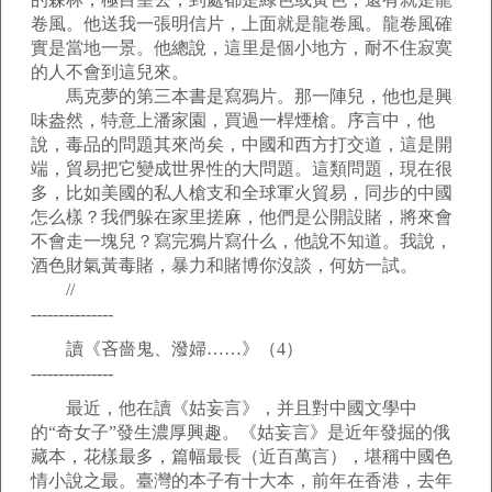
卷風。他送我一張明信片，上面就是龍卷風。龍卷風確
實是當地一景。他總說，這里是個小地方，耐不住寂寞
的人不會到這兒來。
馬克夢的第三本書是寫鴉片。那一陣兒，他也是興
味盎然，特意上潘家園，買過一桿煙槍。序言中，他
說，毒品的問題其來尚矣，中國和西方打交道，這是開
端，貿易把它變成世界性的大問題。這類問題，現在很
多，比如美國的私人槍支和全球軍火貿易，同步的中國
怎么樣？我們躲在家里搓麻，他們是公開設賭，將來會
不會走一塊兒？寫完鴉片寫什么，他說不知道。我說，
酒色財氣黃毒賭，暴力和賭博你沒談，何妨一試。
//
---------------
讀《吝嗇鬼、潑婦……》（4）
---------------
最近，他在讀《姑妄言》，并且對中國文學中
的“奇女子”發生濃厚興趣。《姑妄言》是近年發掘的俄
藏本，花樣最多，篇幅最長（近百萬言），堪稱中國色
情小說之最。臺灣的本子有十大本，前年在香港，去年