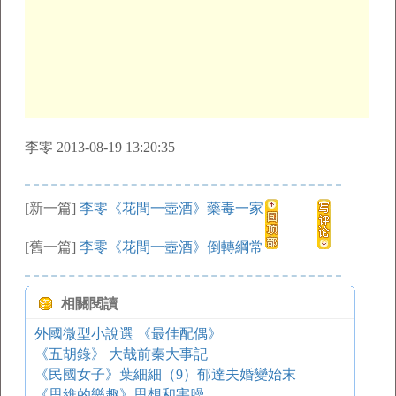
李零 2013-08-19 13:20:35
[新一篇]
李零《花間一壺酒》藥毒一家
[舊一篇]
李零《花間一壺酒》倒轉綱常
相關閱讀
外國微型小說選 《最佳配偶》
《五胡錄》 大哉前秦大事記
《民國女子》葉細細（9）郁達夫婚變始末
《思維的樂趣》思想和害臊