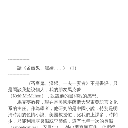
---------------
讀《吝嗇鬼、潑婦……》（1）
---------------
——《吝嗇鬼、潑婦、一夫一妻者》不是書評，只
是閑談我想說個人，我的朋友馬克夢
（KeithMcMahon），說說他的書和我的感想。
馬克夢教授，現在是美國堪薩斯大學東亞語言文化
系的主任。作為學者，他研究的是中國小說，特別是明
清時期的色情小說。美國教授忙，比我們上課多，時間
少，只能利用寒暑假或季節假，還有七年一次的長假
（sabbaticalyear，安息年），外出調查和寫作。他們從