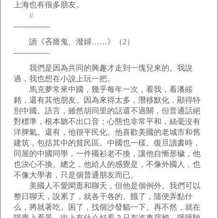
上海也有很多朋友。
//
---------------
讀《吝嗇鬼、潑婦……》（2）
---------------
我們是因為共同的興趣才走到一塊兒來的。我說
過，我也想在小說上玩一把。
馬克夢常來中國，幾乎每年一次，看我，看潘綏
銘，還有其他朋友。因為來得太多，潛移默化，顯得特
別中國。語言，雖然胡同里的話還不過關，但普通話絕
對標準，根本聽不出口音；心態也非常平和，絲毫沒有
洋脾氣。還有，他很平民化。他喜歡美國的老城市和舊
建筑，包括其中的貧民區。中國也一樣。復旦讀書時，
同屋的中國同學，一件襯衫老不換，讓他自慚形穢，他
也決心不換。總之，他給人的感覺是，不像外國人，也
不像大學者，只是個普通朋友而已。
美國人不愛閑逛和聊天，但他是個例外。我們可以
整日聊天，說累了，就各干各的。餓了，隨便弄點什
么，將就著吃。困了，找個沙發貓一下。再不然，就在
陽臺上看景。街上有什么好看？只有汽車穿梭，呼呼駛