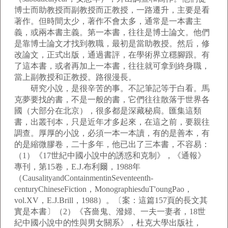
博士而助教授而副教授而正教授，一路遷升，主要是看
著作。但時間太少，著作不會太多，通常是一本書主
義，或兩本書主義。第一本書，往往是博士論文。他們
是靠博士論文才找到教職，最初是當助教授。然后，修
改論文，正式出版，通過書評，在學術界立穩腳跟。有
了這本書，或者再加上一本書，往往就可拿到終身職，
當上副教授和正教授。路很漫長。
研究小說，是很辛苦的事。不記筆記等于白看。馬
克夢要找的書，不是一般的書，它們往往散落于世界各
國（大部分在北京），很多都是深藏秘扃。匯集這類
書，出叢刊本，只是近年才多起來，在這之前，要親往
調查。厚厚的小說，必須一本一本讀，有的是善本，有
的是縮微膠卷，二十多年，他已出了三本書，不容易：
（1）《17世紀中國小說中的誘惑和克制》，《通報》
專刊，第15卷，E.J.布利爾，1988年
（CausalityandContainmentinSeventeenth-
centuryChineseFiction，MonographiesduT'oungPao，
vol.XV，E.J.Brill，1988）。〔案：這篇157頁的長文其
實是本書〕（2）《吝嗇鬼、潑婦、一夫一妻者，18世
紀中國小說中的性與男女關系》，杜克大學出版社，