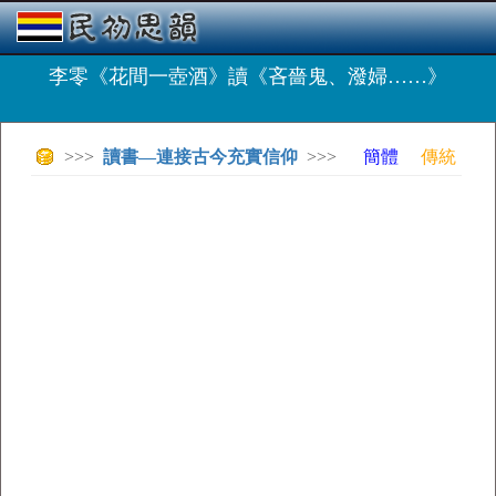
李零《花間一壺酒》讀《吝嗇鬼、潑婦……》
>>>
讀書—連接古今充實信仰
>>>
簡體
傳統