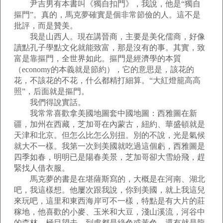
尹吉男有本書叫《獨自扣門》，我說，他是“獨自
摳門”。真的，馬克夢確實是個非常節儉的人。這不是
批評，而是贊美。
我是山西人。現在講晉商，主要是美化儒商，好像
讀點孔子學點文化就能致富，那是沒有的事。其實，致
富是靠摳門，全世界如此。摳門是經濟學的本質
（economy的本義就是節約），它的意思是，該花的
花，不該花的不花，什么都精打細算。“大紅燈籠高高
照”，后面就是摳門。
我們得說實話。
我常常喜歡拿美國地圖套中國地圖：西雅圖在新
疆，加州在西藏，芝加哥在內蒙古，紐約、華盛頓就是
天津和北京。但怎么比怎么別扭。別的不說，光是氣候
就大不一樣。我第一次到美國就吃過這個虧，西雅圖是
四季如春，明明已是陽春美景，芝加哥卻大雪紛飛，趕
緊找人借衣服。
馬克夢的書是在堪薩斯寫的，大概是在河南、湖北
吧，我這樣想。他屢次跟我說，你到美國，就上我這兒
來玩吧，這里和東西海岸可不一樣，特點是有大片的莊
稼地，他喜歡的小麥、玉米和大豆，淺山溪流，河谷中
的森林，極目望去，到處都是綠色或黃色，還有就是龍