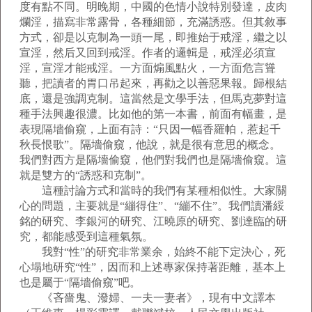
度有點不同。明晚期，中國的色情小說特別發達，皮肉
爛淫，描寫非常露骨，各種細節，充滿誘惑。但其敘事
方式，卻是以克制為一頭一尾，即推始于戒淫，繼之以
宣淫，然后又回到戒淫。作者的邏輯是，戒淫必須宣
淫，宣淫才能戒淫。一方面煽風點火，一方面危言聳
聽，把讀者的胃口吊起來，再勸之以善惡果報。歸根結
底，還是強調克制。這當然是文學手法，但馬克夢對這
種手法興趣很濃。比如他的第一本書，前面有幅畫，是
表現隔墻偷窺，上面有詩：“只因一幅香羅帕，惹起千
秋長恨歌”。隔墻偷窺，他說，就是很有意思的概念。
我們對西方是隔墻偷窺，他們對我們也是隔墻偷窺。這
就是雙方的“誘惑和克制”。
這種討論方式和當時的我們有某種相似性。大家關
心的問題，主要就是“繃得住”、“繃不住”。我們讀潘綏
銘的研究、李銀河的研究、江曉原的研究、劉達臨的研
究，都能感受到這種氣氛。
我對“性”的研究非常業余，始終不能下定決心，死
心塌地研究“性”，因而和上述專家保持著距離，基本上
也是屬于“隔墻偷窺”吧。
《吝嗇鬼、潑婦、一夫一妻者》，現有中文譯本