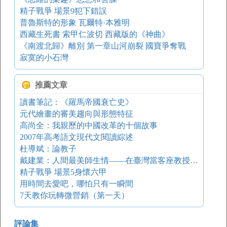
精子戰爭 場景9犯下錯誤
普魯斯特的形象 瓦爾特·本雅明
西藏生死書 索甲仁波切 西藏版的《神曲》
《南渡北歸》離別 第一章山河崩裂 國寶爭奪戰
寂寞的小石灣
推薦文章
讀書筆記：《羅馬帝國衰亡史》
元代繪畫的審美趨向與形態特征
高尚全：我親歷的中國改革的十個故事
2007年高考語文現代文閱讀綜述
杜導斌：論教子
戴建業：人間最美師生情——在臺灣當客座教授的教學體驗
精子戰爭 場景5身懷六甲
用時間去愛吧，哪怕只有一瞬間
7天教你玩轉微營銷（第一天）
評論集