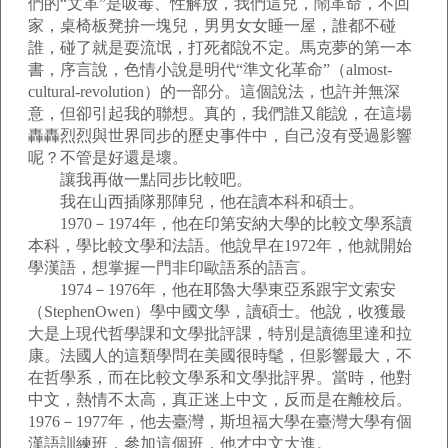
們的“文革”是吸毒、性解放，我們這兒，鬧革命，不回
家，桌椅板凳拚一塊兒，男男女女睡一屋，誰都不碰
誰，碰了就是耍流氓，打死都說不定。馬克夢的第一本
書，序言說，色情小說是明代“準文化革命”（almost-
cultural-revolution）的一部分。這個說法，也許并無深
意，但卻引起我的聯想。真的，我們誰又能說，在這場
轟轟烈烈與世界同步的歷史事件中，自己沒有受過影響
呢？不管是好還是壞。
讓我再做一點同步比較吧。
我在山西插隊那陣兒，他在讀本科和碩士。
1970－1974年，他在印第安納大學的比較文學系讀
本科，學比較文學和法語。他說早在1972年，他就開始
學漢語，想掌握一門非印歐語系的語言。
1974－1976年，他在耶魯大學東亞系跟宇文索安
（StephenOwen）學中國文學，讀碩士。他說，收獲最
大是上現代哲學課和文學批評課，特別是讀德里達和拉
康。法國人的這類學問在美國很時髦，但影響最大，不
在哲學系，而在比較文學系和文學批評界。當時，他對
中文，熱情不太高，真正迷上中文，反而是在離校后。
1976－1977年，他去臺灣，斯坦福大學在臺灣大學有個
漢語訓練班，參加這個班，他才中文大進。