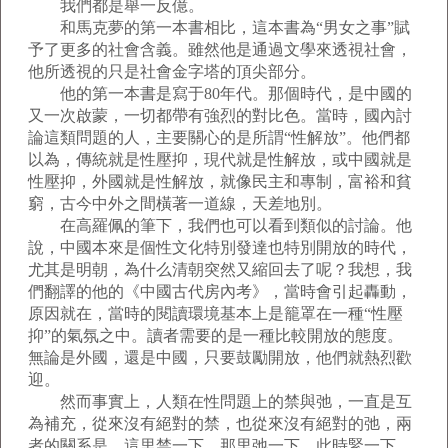
我們都是舉一反億。
和馬克夢的第一本書相比，這本書為“男女之事”賦
予了更多的社會含義。雖然他是通過文學來透視社會，
他所透視的只是社會金字塔的頂尖部分。
他的第一本書是寫于80年代。那個時代，是中國的
又一次啟蒙，一切都帶有強烈的對比色。當時，國內討
論這類問題的人，主要關心的是所謂“性解放”。他們都
以為，傳統就是性壓抑，現代就是性解放，或中國就是
性壓抑，外國就是性解放，就像民主和專制，富裕和貧
窮，古今中外之間橫著一道線，天差地別。
在高羅佩的筆下，我們也可以看到類似的討論。他
說，中國本來是個性文化特別發達也特別開放的時代，
尤其是明朝，為什么清朝突然又縮回去了呢？我想，我
們翻譯的他的《中國古代房內考》，當時會引起轟動，
原因就在，當時的閱讀環境基本上是籠罩在一種“性壓
抑”的氣氛之中。讀者需要的是一種比較開放的態度。
無論是外國，還是中國，只要鼓勵開放，他們就熱烈歡
迎。
然而事實上，人類在性問題上的禁與弛，一直是互
為補充，從來沒有絕對的禁，也從來沒有絕對的弛，兩
者的關系是，這里禁一下，那里弛一下，此時緊一下，