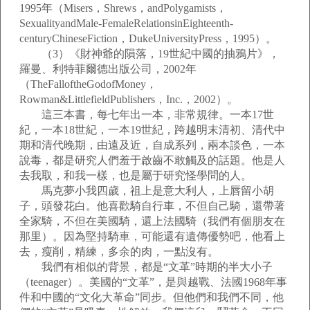
1995年（Misers，Shrews，andPolygamists，
SexualityandMale-FemaleRelationsinEighteenth-
centuryChineseFiction，DukeUniversityPress，1995）。
（3）《財神爺的隕落，19世紀中國的抽鴉片》，
羅曼、利特菲爾德出版公司，2002年
（TheFalloftheGodofMoney，
Rowman&LittlefieldPublishers，Inc.，2002）。
這三本書，每七年出一本，非常規律。一本17世
紀，一本18世紀，一本19世紀，跨越明末清初、清代中
期和清代晚期，由遠及近，自成系列，兩本談色，一本
說毒，都是研究人們羞于啟齒不敢觸及的話題。他是人
去我取，和我一樣，也是屬于研究怪學問的人。
馬克夢小我四歲，祖上是意大利人，上唇留小胡
子，頭發花白。他喜歡騎自行車，不但自己騎，還帶著
全家騎，不但在美國騎，還上法國騎（我們有個朋友在
那里）。因為堅持騎車，可能還有遺傳優勢吧，他看上
去，瘦削，精練，多余的肉，一點沒有。
我們有相似的背景，都是“文革”時期的半大小子
（teenager）。美國的“文革”，是與越戰、法國1968年事
件和中國的“文化大革命”同步。但他們和我們不同，他