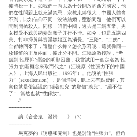
彼時松一下。如我們一向以為十分開放的西方國家，他
們在性問題上就充滿禁忌，宗教束縛很大，中國人體會
不到，比如信仰不同，沒法結婚，墮胎問題，他們可以
鬧到開槍殺人。同樣，咱們中國，過去是三綱五常、男
女授受不親與納妾逛窯子并行不悖。如今，也是五講四
美、打非掃黃與賣淫嫖娼互為消長。“三陪”、“二奶”，
全都轉回來了，還壓什么抑？怎么形容呢，這就像同一
枚錢幣的正反兩面，彼此分不開。江曉原教授說，“考
慮到‘性壓抑’理論的明顯困難，我嘗試用一個定名為‘性
張力’的新概念來取而代之”（江曉原《性張力下的中國
人》，上海人民出版社，1995年）。他說的“性張
力”（sexualtension），是個洋詞，聽上去有點費解，其
實也就是俗話說的“繃著勁兒”的那個“勁兒”。“繃不住
了”，當然也就“性解放”。
//
---------------
讀《吝嗇鬼、潑婦……》（3）
---------------
馬克夢的《誘惑和克制》也是討論“性張力”。但角