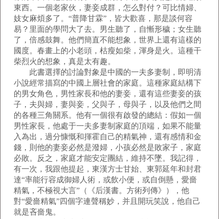
東西。一個老家伙，妻妾成群，怎么對付？可比情婦、
妓女麻煩多了。“普降甘霖”，皆大歡喜，那是談何容
易？里面的學問大了去。男生聽了，自慚形穢；女生聽
了，倍感鼓舞。他們簡直不能想象，世界上還有這樣的
國度。春畫上的小老頭，枯瘦如柴，渾身是火。這種干
柴烈火的想象，真是太有趣。
此書選擇的討論對象是中國的一夫多妻制，即明清
小說經常描寫的中國上層社會的家庭。這種家庭結構下
的男女角色，男性家長和他的妻妾，還有這些妻妾的孩
子，夫與婦，妻與妾，父與子，母與子，以及他們之間
的各種三角關系。他有一個很有啟發的總結：假如一個
男性家長，他處于一夫多妻制家庭的頂端，如果不能量
入為出，過分慷慨和揮霍自己的精氣神，還有感情和金
錢，則他的妻妾必然是潑婦，小孩必然是敗家子，家庭
必敗。反之，家庭才能安定團結，維持不墜。我記得，
有一次，我跟他提起，東漢方士甘始、東郭延年和封君
達“率能行容成御婦人術，或飲小便，或自倒懸，愛嗇
精氣，不極視大言”（《后漢書。方術列傳》），他
對“愛嗇精氣”四個字連聲稱妙，并且開玩笑說，他自己
就是吝嗇鬼。