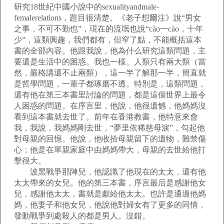
研究18世紀中國小說中的sexualityandmale-
femalerelations，題目很清楚。《老子想爾注》說“男女
之事，不可不勤也”，現在的流氓也說“cào一cào，十年
少”，這類興趣，我們都有，但窄了點，不能概括這本
書的全部內容。他跟我說，他為什么研究這類問題，主
要還是生活中的困惑。我也一樣。人類只有兩大類（當
然，嚴格講還不止兩類），這一半了解那一半，簡直就
是哲學問題，一輩子都琢磨不透。特別是，這類問題，
還有他在第三本書里討論的問題，都是這個世界上最令
人困惑的問題。在序言里，他說，他很遺憾，他媽媽沒
看到這本書就去世了。前年在香港教書，他特意來會
我，我說，我媽媽剛去世，“夢里依稀慈母淚”，勾起他
對母親的回憶。他說，他收拾母親留下的遺物，難禁傷
心；他是在單親家庭中由媽媽帶大，母親的去世給他打
擊很大。
波黑戰爭那陣兒，他認識了他現在的太太，還有他
太太帶來的女兒。他的第三本書，序言最后是感謝他女
兒，感謝他太太，書就是獻給他太太。也許是通過他媽
媽，他妻子和他女兒，他說他對婦女有了更多的同情，
發動戰爭到處殺人的都是男人。沒錯。