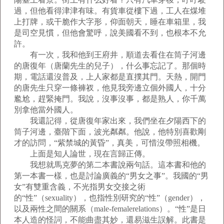
過，但他看得津津有味。有貨車從樓下過，工人在煤堆
上打牌，或干脆作大字形，仰面朝天，睡在車箱里，我
是司空見慣，但他會驚呼，說美國看不到，也根本不允
許。
有一次，我和他到王府井，順道去看住在筒子河邊
的唐復年（唐蘭先生的兒子），什么事忘記了。那個時
期，電話還沒普及，上人家都是直撲其門。天熱，開門
的唐先生只穿一條褲衩，他見我旁邊立個外國人，十分
尷尬，趕緊掩門。我說，沒事沒事，都是熟人，你千萬
別拿他當外國人。
我還記得，從唐復年家出來，我們坐在夕陽西下的
筒子河邊，臺階下面，波光粼粼。他說，他特別喜歡剛
才的訪問，“紫禁城的黃昏”，真美，可惜沒帶照相機。
上面是知人論世，現在言歸正傳。
我想就馬克夢的第二本書說兩句話。這本書和他的
第一本書一樣，也是討論廣義的“男女之事”。我國的“男
女”有雙重含義，不光指男女交接之術
的“性”（sexuality），也指性別研究的“性”（gender），
以及兩性之間的關系（male-femalerelations）。“性”是日
本人造的怪詞，不能曲盡其妙，還易滋生誤解。此書是