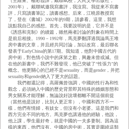
（王維東、楊彩霞譯，戴聯斌校，人民文學出版社，
2001年）。戴聯斌邀我寫書評，我沒寫。我從來不寫書
評，只寫讀書筆記，讀書感想。后來，江曉原教授寫
了，登在《書城》2002年的9期，請參看。這里，我想
說點我自己的感想。首先，我要說明的是，它并不是
《誘惑和克制》的續篇，雖然兩者討論的對象在時間上
是前后相接。1990－1992年，馬克夢翻譯過我論馬王堆
房中書的文章，并且經共同討論，加以改寫，最后聯名
發表于EarlyChina的第17期。我知道，他對中國古代的
房中術，對色情小說中的床笫之歡，興趣未曾或減。但
在他的新書中，我們不難發現，他已突破了“性張力”的
概念。他更關心的已經不是sexuality，而是gender，并把
sexuality和gender納入了更大的話題。
我們都還記得，高羅佩曾強調，中國的性行為和性
觀念，必須納入中國的歷史背景即其特殊的婚姻形態和
男女關系才能理解，無論說好說壞都離不開這個前提
（當然他是說好，比別人更正常），中國和西方不一
樣，他們有情婦，有妓女，但沒有小老婆。這是我們和
西方完全不同的地方。馬克夢也講過他的經驗，他說，
他上課，學生最好奇，就是中國的一夫多妻制。因為這
樣的東西，他們沒有。中國的房中術，其實是圍繞這類